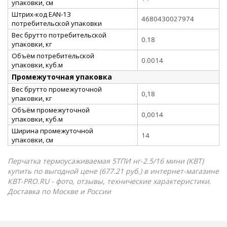
упаковки, см
Штрих-код EAN-13
4680430027974
потребительской упаковки
Вес брутто потребительской
0.18
упаковки, кг
Объём потребительской
0.0014
упаковки, куб.м
Промежуточная упаковка
Вес брутто промежуточной
0,18
упаковки, кг
Объём промежуточной
0,0014
упаковки, куб.м
Ширина промежуточной
14
упаковки, см
Перчатка термоусаживаемая 5ТПИ нг-2.5/16 мини (КВТ)
купить по выгодной цене (677.21 руб.) в интернет-магазине
КВТ-PRO.RU - фото, отзывы, технические характеристики.
Доставка по Москве и России