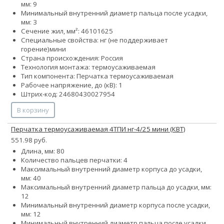
мм: 9
Минимальный внутренний диаметр пальца после усадки,
мм: 3
Сечение жил, мм²:
4
6
10
16
25
Специальные свойства:
нг (не поддерживает
горение)
мини
Страна происхождения: Россия
Технология монтажа: термоусаживаемая
Тип компонента: Перчатка термоусаживаемая
Рабочее напряжение, до (кВ): 1
Штрих-код: 24680430027954
В корзину
Перчатка термоусаживаемая 4ТПИ нг-4/25 мини (КВТ)
551.98 руб.
Длина, мм: 80
Количество пальцев перчатки: 4
Максимальный внутренний диаметр корпуса до усадки,
мм: 40
Максимальный внутренний диаметр пальца до усадки, мм:
12
Минимальный внутренний диаметр корпуса после усадки,
мм: 12
Минимальный внутренний диаметр пальца после усадки,