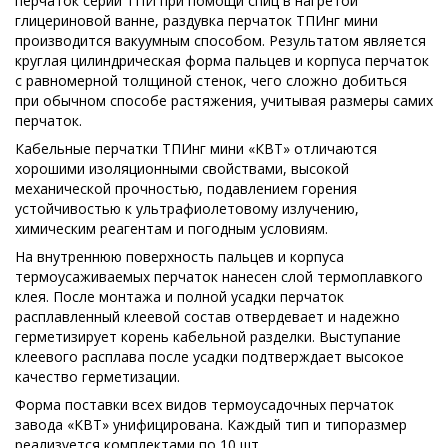
перчаток серии ТПИ при помощи спиц в нагретой
глицериновой ванне, раздувка перчаток ТПИнг мини
производится вакуумным способом. Результатом является
круглая цилиндрическая форма пальцев и корпуса перчаток
с равномерной толщиной стенок, чего сложно добиться
при обычном способе растяжения, учитывая размеры самих
перчаток.
Кабельные перчатки ТПИнг мини «КВТ» отличаются
хорошими изоляционными свойствами, высокой
механической прочностью, подавлением горения
устойчивостью к ультрафиолетовому излучению,
химическим реагентам и погодным условиям.
На внутреннюю поверхность пальцев и корпуса
термоусаживаемых перчаток нанесен слой термоплавкого
клея. После монтажа и полной усадки перчаток
расплавленный клеевой состав отвердевает и надежно
герметизирует корень кабельной разделки. Выступание
клеевого расплава после усадки подтверждает высокое
качество герметизации.
Форма поставки всех видов термоусадочных перчаток
завода «КВТ» унифицирована. Каждый тип и типоразмер
реализуется комплектами по 10 шт.