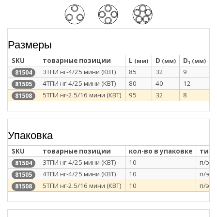
Размеры
SKU
товарные позиции
L
D
D₁
(мм)
(мм)
(мм)
3ТПИ нг-4/25 мини (КВТ)
85
32
9
1
81504
4ТПИ нг-4/25 мини (КВТ)
80
40
12
1
81505
5ТПИ нг-2.5/16 мини (КВТ)
95
32
8
1
81508
Упаковка
SKU
товарные позиции
кол-во в упаковке
тип 
3ТПИ нг-4/25 мини (КВТ)
10
п/э п
81504
4ТПИ нг-4/25 мини (КВТ)
10
п/э п
81505
5ТПИ нг-2.5/16 мини (КВТ)
10
п/э п
81508