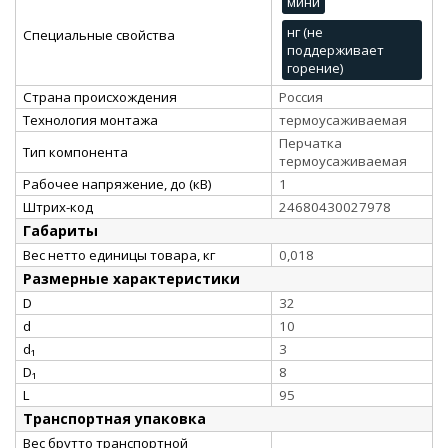
мини
нг (не
Специальные свойства
поддерживает
горение)
Страна происхождения
Россия
Технология монтажа
термоусаживаемая
Перчатка
Тип компонента
термоусаживаемая
Рабочее напряжение, до (кВ)
1
Штрих-код
24680430027978
Габариты
Вес нетто единицы товара, кг
0,018
Размерные характеристики
D
32
d
10
d₁
3
D₁
8
L
95
Транспортная упаковка
Вес брутто транспортной