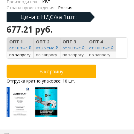
Производитель:
КВТ
Страна происхождения:
Россия
Цена с НДС/за 1шт:
677.21 руб.
ОПТ 1
ОПТ 2
ОПТ 3
ОПТ 4
от 10 тыс. ₽
от 25 тыс. ₽
от 50 тыс. ₽
от 100 тыс. ₽
по запросу
по запросу
по запросу
по запросу
Отгрузка кратно упаковке: 10 шт.