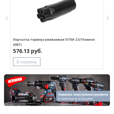
Перчатка термоусаживаемая 5ТПИ-2.5/16 мини
П
(КВТ)
(
576.13 руб.