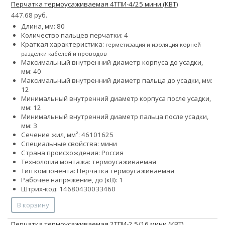
Перчатка термоусаживаемая 4ТПИ-4/25 мини (КВТ)
447.68 руб.
Длина, мм: 80
Количество пальцев перчатки: 4
Краткая характеристика:
герметизация и изоляция корней
разделки кабелей и проводов
Максимальный внутренний диаметр корпуса до усадки,
мм: 40
Максимальный внутренний диаметр пальца до усадки, мм:
12
Минимальный внутренний диаметр корпуса после усадки,
мм: 12
Минимальный внутренний диаметр пальца после усадки,
мм: 3
Сечение жил, мм²:
4
6
10
16
25
Специальные свойства: мини
Страна происхождения: Россия
Технология монтажа: термоусаживаемая
Тип компонента: Перчатка термоусаживаемая
Рабочее напряжение, до (кВ): 1
Штрих-код: 14680430033460
В корзину
Перчатка термоусаживаемая 2ТПИ-2.5/16 мини (КВТ)