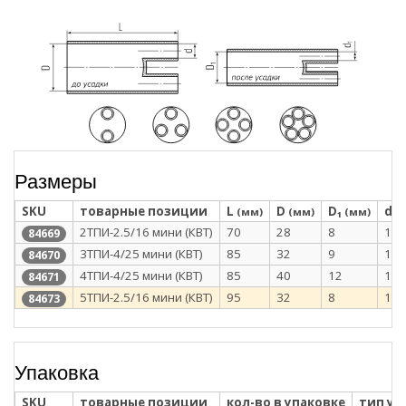
Размеры
SKU
товарные позиции
L
D
D₁
d
(мм)
(мм)
(мм)
(
2ТПИ-2.5/16 мини (КВТ)
70
28
8
12
84669
3ТПИ-4/25 мини (КВТ)
85
32
9
12
84670
4ТПИ-4/25 мини (КВТ)
85
40
12
12
84671
5ТПИ-2.5/16 мини (КВТ)
95
32
8
10
84673
Упаковка
SKU
товарные позиции
кол-во в упаковке
тип уп