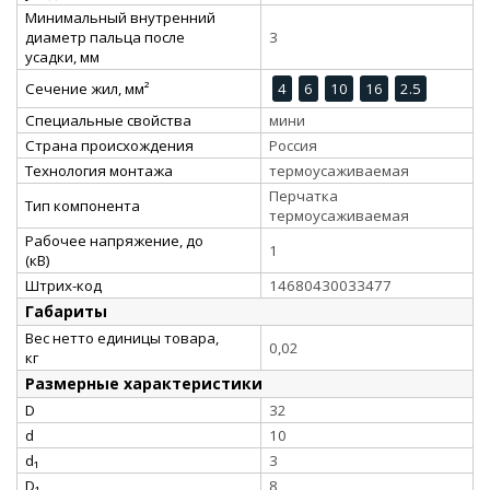
Минимальный внутренний
диаметр пальца после
3
усадки, мм
Сечение жил, мм²
4
6
10
16
2.5
Специальные свойства
мини
Страна происхождения
Россия
Технология монтажа
термоусаживаемая
Перчатка
Тип компонента
термоусаживаемая
Рабочее напряжение, до
1
(кВ)
Штрих-код
14680430033477
Габариты
Вес нетто единицы товара,
0,02
кг
Размерные характеристики
D
32
d
10
d₁
3
D₁
8