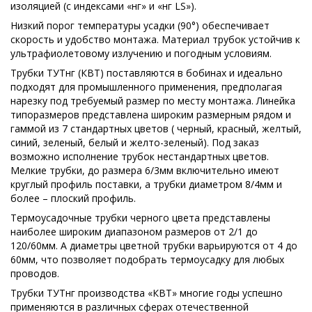
изоляцией (с индексами «нг» и «нг LS»).
Низкий порог температуры усадки (90°) обеспечивает
скорость и удобство монтажа. Материал трубок устойчив к
ультрафиолетовому излучению и погодным условиям.
Трубки ТУТнг (КВТ) поставляются в бобинах и идеально
подходят для промышленного применения, предполагая
нарезку под требуемый размер по месту монтажа. Линейка
типоразмеров представлена широким размерным рядом и
гаммой из 7 стандартных цветов ( черный, красный, желтый,
синий, зеленый, белый и желто-зеленый). Под заказ
возможно исполнение трубок нестандартных цветов.
Мелкие трубки, до размера 6/3мм включительно имеют
круглый профиль поставки, а трубки диаметром 8/4мм и
более – плоский профиль.
Термоусадочные трубки черного цвета представлены
наиболее широким диапазоном размеров от 2/1 до
120/60мм. А диаметры цветной трубки варьируются от 4 до
60мм, что позволяет подобрать термоусадку для любых
проводов.
Трубки ТУТнг производства «КВТ» многие годы успешно
применяются в различных сферах отечественной