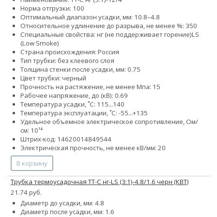
Норма отгрузки: 100
Оптимальный диапазон усадки, мм: 10.8–4.8
Относительное удлинение до разрыва, не менее %: 350
Специальные свойства:
нг (не поддерживает горение)
LS
(Low Smoke)
Страна происхождения: Россия
Тип трубки: без клеевого слоя
Толщина стенки после усадки, мм: 0.75
Цвет трубки: черный
Прочность на растяжение, не менее Мпа: 15
Рабочее напряжение, до (кВ): 0.69
Температура усадки, ˚С: 115...140
Температура эксплуатации, ˚С: -55...+135
Удельное объемное электрическое сопротивление, Ом/
см: 10¹⁴
Штрих-код: 14620014849544
Электрическая прочность, не менее кВ/мм: 20
В корзину
Трубка термоусадочная ТТ-С нг-LS (3:1)-4.8/1.6 черн (КВТ)
21.74 руб.
Диаметр до усадки, мм: 4.8
Диаметр после усадки, мм: 1.6