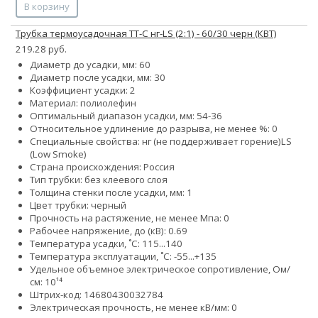
В корзину
Трубка термоусадочная ТТ-С нг-LS (2:1) - 60/30 черн (КВТ)
219.28 руб.
Диаметр до усадки, мм: 60
Диаметр после усадки, мм: 30
Коэффициент усадки: 2
Материал: полиолефин
Оптимальный диапазон усадки, мм: 54-36
Относительное удлинение до разрыва, не менее %: 0
Специальные свойства:
нг (не поддерживает горение)
LS
(Low Smoke)
Страна происхождения: Россия
Тип трубки: без клеевого слоя
Толщина стенки после усадки, мм: 1
Цвет трубки: черный
Прочность на растяжение, не менее Мпа: 0
Рабочее напряжение, до (кВ): 0.69
Температура усадки, ˚С: 115...140
Температура эксплуатации, ˚С: -55...+135
Удельное объемное электрическое сопротивление, Ом/
см: 10¹⁴
Штрих-код: 14680430032784
Электрическая прочность, не менее кВ/мм: 0