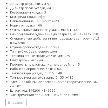
Диаметр до усадки, мм: 9
Диаметр после усадки, мм: 3
Коэффициент усадки: 3
Материал: полиолефин
Наименование: ТТ-С нг (3:1)-9/3
Норма отгрузки: 100
Оптимальный диапазон усадки, мм: 8.1–3.6
Относительное удлинение до разрыва, не менее %: 350
Специальные свойства:
нг (не поддерживает горение)
LS
(Low Smoke)
Страна происхождения: Россия
Тип трубки: без клеевого слоя
Толщина стенки после усадки, мм: 0.75
Цвет трубки: черный
Прочность на растяжение, не менее Мпа: 15
Рабочее напряжение, до (кВ): 0.69
Температура усадки, ˚С: 115...140
Температура эксплуатации, ˚С: -55...+135
Удельное объемное электрическое сопротивление, Ом/
см: 10¹⁴
Штрих-код: 14620014849520
Электрическая прочность, не менее кВ/мм: 20
В корзину