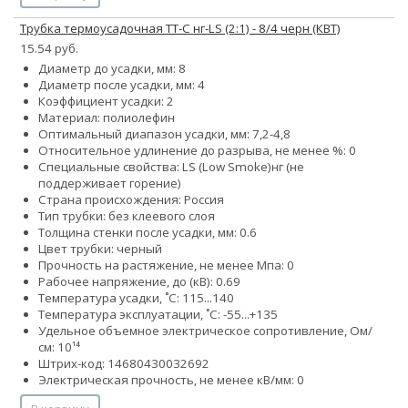
Трубка термоусадочная ТТ-С нг-LS (2:1) - 8/4 черн (КВТ)
15.54 руб.
Диаметр до усадки, мм: 8
Диаметр после усадки, мм: 4
Коэффициент усадки: 2
Материал: полиолефин
Оптимальный диапазон усадки, мм: 7,2-4,8
Относительное удлинение до разрыва, не менее %: 0
Специальные свойства:
LS (Low Smoke)
нг (не
поддерживает горение)
Страна происхождения: Россия
Тип трубки: без клеевого слоя
Толщина стенки после усадки, мм: 0.6
Цвет трубки: черный
Прочность на растяжение, не менее Мпа: 0
Рабочее напряжение, до (кВ): 0.69
Температура усадки, ˚С: 115...140
Температура эксплуатации, ˚С: -55...+135
Удельное объемное электрическое сопротивление, Ом/
см: 10¹⁴
Штрих-код: 14680430032692
Электрическая прочность, не менее кВ/мм: 0