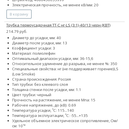
Электрическая прочность, не менее кВ/мм: 20
В корзину
Трубка термоусадочная ТТ-С нг-LS (3:1)-40/13 черн (КВТ)
214.79 руб.
Диаметр до усадки, мм: 40
Диаметр после усадки, мм: 13
Коэффициент усадки: 3
Материал: полиолефин
Оптимальный диапазон усадки, мм: 36-15,6
Относительное удлинение до разрыва, не менее %: 350
Специальные свойства:
нг (не поддерживает горение)
LS
(Low Smoke)
Страна происхождения: Россия
Тип трубки: без клеевого слоя
Толщина стенки после усадки, мм: 1.1
Цвет трубки: черный
Прочность на растяжение, не менее Мпа: 15
Рабочее напряжение, до (кВ): 0.69
Температура усадки, ˚С: 115...140
Температура эксплуатации, ˚С: -55...+135
Удельное объемное электрическое сопротивление, Ом/
см: 10¹⁴