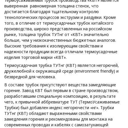
термоусаживаемых трубок производства «КВТ» является
выверенная равномерная толщина стенок, что
достигается благодаря тщательному контролю
технологических процессов экструзии и раздувки. Кроме
того, в отличие от термоусадочных трубок китайского
производства, широко представленных на российском
рынке, толщина трубок ТУТнг от «КВТ» значительно
больше, чем у низкокачественных бюджетных аналогов.
Высокие требования к изолирующим свойствам и
надежности продукции всегда отличали термоусадочные
изделия торговой марки «КВТ».
Термоусадочная трубка ТУТнг (КВТ) является негорючей,
дружелюбной к окружающей среде (environment friendly) и
безвредной для человека.
В составе трубок присутствуют вещества замедляющие
горение. Завод КВТ был первым в стране производством,
разработавшим специальную композицию, в результате
чего, к привычной аббревиатуре ТУТ (ТермоУсаживаемые
Трубки) был добавлен индекс негорючести «нг». Трубки
ТУТнг (КВТ) обладают выраженными свойствами
замедления горения и рекомендованы для монтажа на
современных проводах и кабелях с самозатухающей