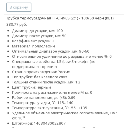
В корзину
Трубка термоусадочная ТТ-С нг-LS (2:1) - 100/50 черн (КВТ)
380.77 руб.
Диаметр до усадки, мм: 100
Диаметр после усадки, мм: 50
Коэффициент усадки: 2
Материал: полиолефин
Оптимальный диапазон усадки, мм: 90-60
Относительное удлинение до разрыва, не менее %: 0
Специальные свойства:
LS (Low Smoke)
нг (не
поддерживает горение)
Страна происхождения: Россия
Тип трубки: без клеевого слоя
Толщина стенки после усадки, мм: 1.2
Цвет трубки: черный
Прочность на растяжение, не менее Мпа: 0
Рабочее напряжение, до (кВ): 0.69
Температура усадки, ˚С: 115...140
Температура эксплуатации, ˚С: -55...+135
Удельное объемное электрическое сопротивление, Ом/
см: 10¹⁴
Штрих-код: 14680430032807