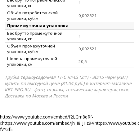
1
упаковки, кг
Объём потребительской
0,002521
упаковки, куб.м
Промежуточная упаковка
Вес брутто промежуточной
1
упаковки, кг
Объём промежуточной
0,002521
упаковки, куб.м
Ширина промежуточной
20,5
упаковки, см
Трубка термоусадочная ТТ-С нг-LS (2:1) - 30/15 черн (КВТ)
купить по выгодной цене (81.04 руб.) в интернет-магазине
КВТ-PRO.RU - фото, отзывы, технические характеристики.
Доставка по Москве и России
https://www.youtube.com/embed/f2LGm8qRf-
I;https://www.youtube.com/embed/jh_I8_JHz94;https://www.yout
fvY3fE