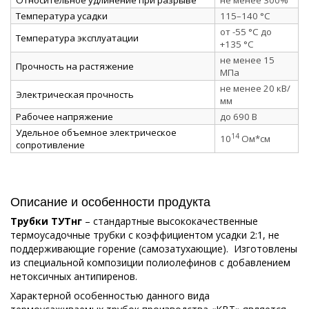
Температура усадки
115–140 °C
от -55 °C до
Температура эксплуатации
+135 °C
не менее 15
Прочность на растяжение
МПа
не менее 20 кВ/
Электрическая прочность
мм
Рабочее напряжение
до 690 В
Удельное объемное электрическое
14
10
Ом*см
сопротивление
Описание и особенности продукта
Трубки ТУТнг
– стандартные высококачественные
термоусадочные трубки с коэффициентом усадки 2:1, не
поддерживающие горение (самозатухающие). Изготовлены
из специальной композиции полиолефинов с добавлением
нетоксичных антипиренов.
Характерной особенностью данного вида