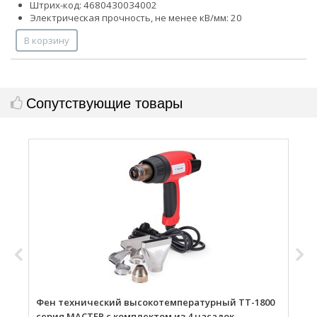
Штрих-код: 4680430034002
Электрическая прочность, не менее кВ/мм: 20
В корзину
Сопутствующие товары
Фен технический высокотемпературный ТТ-1800
Г
серия МАСТЕР с комплектом из 4 насадок