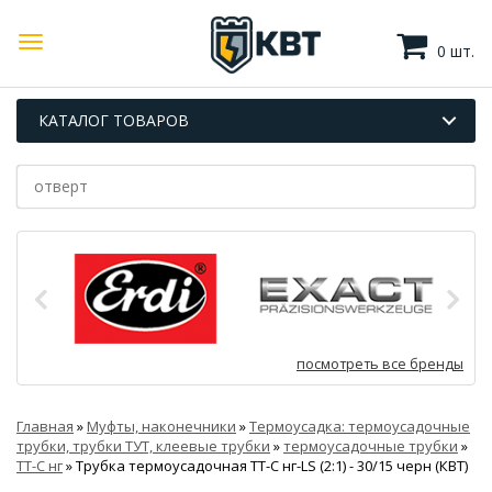
0 шт.
КАТАЛОГ ТОВАРОВ
посмотреть все бренды
Главная
»
Муфты, наконечники
»
Термоусадка: термоусадочные
трубки, трубки ТУТ, клеевые трубки
»
термоусадочные трубки
»
ТТ-С нг
»
Трубка термоусадочная ТТ-С нг-LS (2:1) - 30/15 черн (КВТ)