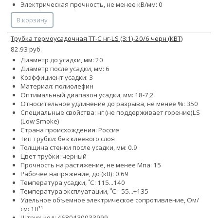
Электрическая прочность, не менее кВ/мм: 0
В корзину
Трубка термоусадочная ТТ-С нг-LS (3:1)-20/6 черн (КВТ)
82.93 руб.
Диаметр до усадки, мм: 20
Диаметр после усадки, мм: 6
Коэффициент усадки: 3
Материал: полиолефин
Оптимальный диапазон усадки, мм: 18-7,2
Относительное удлинение до разрыва, не менее %: 350
Специальные свойства:
нг (не поддерживает горение)
LS
(Low Smoke)
Страна происхождения: Россия
Тип трубки: без клеевого слоя
Толщина стенки после усадки, мм: 0.9
Цвет трубки: черный
Прочность на растяжение, не менее Мпа: 15
Рабочее напряжение, до (кВ): 0.69
Температура усадки, ˚С: 115...140
Температура эксплуатации, ˚С: -55...+135
Удельное объемное электрическое сопротивление, Ом/
см: 10¹⁴
Штрих-код: 4680430033999