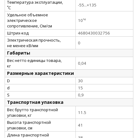
Температура эксплуатации,
-55...+135
˚С
Удельное объемное
электрическое
10¹⁴
сопротивление, Ом/см
Штрих-код
4680430032756
Электрическая прочность,
0
не менее кВ/мм
Габариты
Вес нетто единицы товара,
0,04
кг
Размерные характеристики
D
30
d
15
S
0,9
Транспортная упаковка
Вес брутто транспортной
11.5
упаковки, кг
Высота транспортной
41
упаковки, см
Длина транспортной
38