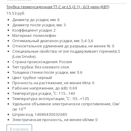
Трубка термоусадочная ТТ-С нг-LS (2:1) - 6/3 черн (КВТ)
15.53 руб.
Диаметр до усадки, мм: 6
Диаметр после усадки, мм: 3
Коэффициент усадки: 2
Материал: полиолефин
Оптимальный диапазон усадки, мм: 5,4-3,6
Относительное удлинение до разрыва, не менее %: 0
Специальные свойства:
нг (не поддерживает горение)
LS
(Low Smoke)
Страна происхождения: Россия
Тип трубки: без клеевого слоя
Толщина стенки после усадки, мм: 0.6
Цвет трубки: черный
Прочность на растяжение, не менее Мпа: 0
Рабочее напряжение, до (кВ): 0.69
Температура усадки, ˚С: 115...140
Температура эксплуатации, ˚С: -55...+135
Удельное объемное электрическое сопротивление, Ом/
см: 10¹⁴
Штрих-код: 14680430032685
Электрическая прочность, не менее кВ/мм: 0
В корзину