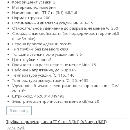
Коэффициент усадки: 3
Материал: полиолефин
Наименование: ТТ-С нг (3:1)-4.8/1.6
Норма отгрузки: 200
Оптимальный диапазон усадки, мм: 4.3–1.9
Относительное удлинение до разрыва, не менее %: 350
Специальные свойства:
нг (не поддерживает горение)
LS
(Low Smoke)
Страна происхождения: Россия
Тип трубки: без клеевого слоя
Толщина стенки после усадки, мм: 0.6
Цвет трубки: черный
Прочность на растяжение, не менее Мпа: 15
Рабочее напряжение, до (кВ): 0.69
Температура усадки, ˚С: 115...140
Температура эксплуатации, ˚С: -55...+135
Удельное объемное электрическое сопротивление, Ом/
см: 10¹⁴
Штрих-код: 4620014849493
Электрическая прочность, не менее кВ/мм: 20
В корзину
Трубка термоусадочная ТТ-С нг-LS (3:1)-9/3 черн (КВТ)
32.56 руб.