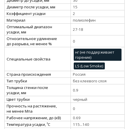
Диаметр до усадки, мм
30
Диаметр после усадки, мм
15
Коэффициент усадки
2
Материал
полиолефин
Оптимальный диапазон
27-18
усадки, мм
Относительное удлинение
0
до разрыва, не менее %
нг (не поддерживает
горение)
Специальные свойства
LS (Low Smoke)
Страна происхождения
Россия
Тип трубки
без клеевого слоя
Толщина стенки после
0.9
усадки, мм
Цвет трубки
черный
Прочность на растяжение,
0
не менее Мпа
Рабочее напряжение, до (кВ)
0.69
Температура усадки, ˚С
115...140