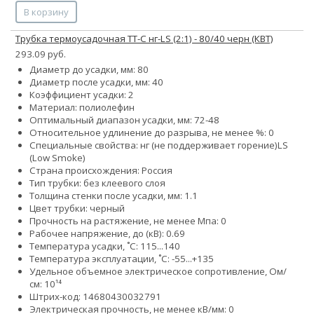
В корзину
Трубка термоусадочная ТТ-С нг-LS (2:1) - 80/40 черн (КВТ)
293.09 руб.
Диаметр до усадки, мм: 80
Диаметр после усадки, мм: 40
Коэффициент усадки: 2
Материал: полиолефин
Оптимальный диапазон усадки, мм: 72-48
Относительное удлинение до разрыва, не менее %: 0
Специальные свойства:
нг (не поддерживает горение)
LS
(Low Smoke)
Страна происхождения: Россия
Тип трубки: без клеевого слоя
Толщина стенки после усадки, мм: 1.1
Цвет трубки: черный
Прочность на растяжение, не менее Мпа: 0
Рабочее напряжение, до (кВ): 0.69
Температура усадки, ˚С: 115...140
Температура эксплуатации, ˚С: -55...+135
Удельное объемное электрическое сопротивление, Ом/
см: 10¹⁴
Штрих-код: 14680430032791
Электрическая прочность, не менее кВ/мм: 0