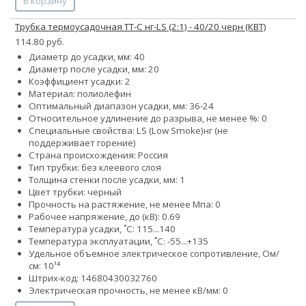
В корзину
Трубка термоусадочная ТТ-С нг-LS (2:1) - 40/20 черн (КВТ)
114.80 руб.
Диаметр до усадки, мм: 40
Диаметр после усадки, мм: 20
Коэффициент усадки: 2
Материал: полиолефин
Оптимальный диапазон усадки, мм: 36-24
Относительное удлинение до разрыва, не менее %: 0
Специальные свойства:
LS (Low Smoke)
нг (не
поддерживает горение)
Страна происхождения: Россия
Тип трубки: без клеевого слоя
Толщина стенки после усадки, мм: 1
Цвет трубки: черный
Прочность на растяжение, не менее Мпа: 0
Рабочее напряжение, до (кВ): 0.69
Температура усадки, ˚С: 115...140
Температура эксплуатации, ˚С: -55...+135
Удельное объемное электрическое сопротивление, Ом/
см: 10¹⁴
Штрих-код: 14680430032760
Электрическая прочность, не менее кВ/мм: 0