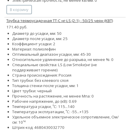
Электрическая прочность, не менее кВ/мм: 0
В корзину
Трубка термоусадочная ТТ-С нг-LS (2:1) - 50/25 черн (КВТ)
171.40 руб.
Диаметр до усадки, мм: 50
Диаметр после усадки, мм: 25
Коэффициент усадки: 2
Материал: полиолефин
Оптимальный диапазон усадки, мм: 45-30
Относительное удлинение до разрыва, не менее %: 0
Специальные свойства:
LS (Low Smoke)
нг (не
поддерживает горение)
Страна происхождения: Россия
Тип трубки: без клеевого слоя
Толщина стенки после усадки, мм: 1
Цвет трубки: черный
Прочность на растяжение, не менее Мпа: 0
Рабочее напряжение, до (кВ): 0.69
Температура усадки, ˚С: 115...140
Температура эксплуатации, ˚С: -55...+135
Удельное объемное электрическое сопротивление, Ом/
см: 10¹⁴
Штрих-код: 4680430032770