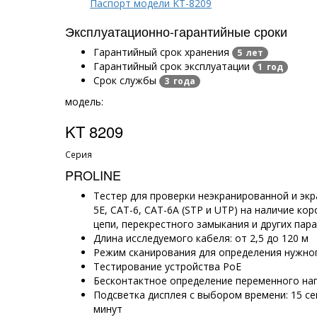
Паспорт модели KT-8209
Эксплуатационно-гарантийные сроки
Гарантийный срок хранения
5 лет
Гарантийный срок эксплуатации
1 год
Срок службы
3 года
модель:
KT 8209
Серия
PROLINE
Тестер для проверки неэкранированной и эк
5E, CAT-6, CAT-6A (STP и UTP) на наличие ко
цепи, перекрестного замыкания и других пар
Длина исследуемого кабеля: от 2,5 до 120 м
Режим сканирования для определения нужно
Тестирование устройства PoE
Бесконтактное определение переменного на
Подсветка дисплея с выбором времени: 15 сек
минут