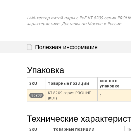
LAN-тестер витой пары с РоЕ KT 8209 серия PROLIN
характеристики. Доставка по Москве и России
Полезная информация
Упаковка
кол-во в
SKU
товарные позиции
упаковке
KT 8209 серия PROLINE
1
86208
(КВТ)
Технические характерис
SKU
товарные позиции
Т