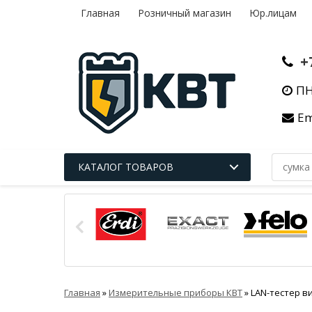
Главная
Розничный магазин
Юр.лицам
+
ПН
Em
КАТАЛОГ ТОВАРОВ
Главная
»
Измерительные приборы КВТ
»
LAN-тестер ви