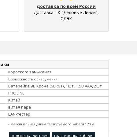
Доставка по всей России
Доставка ТК "Деловые Линии",
СДЭК
тики
короткого замыкания
Возможность обнаружения
Батарейка 9В Крона (6LR61), 1шт, 1.5В ААА, 2шт
PROLINE
Китай
витая пара
LAN-тестер
- Максимальная длина тестируемого кабеля 120 м
подсветка дисплея
трассировка кабеля