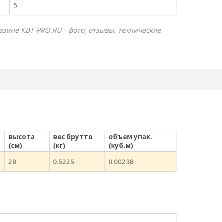
5
газине КВТ-PRO.RU - фото, отзывы, технические
высота
вес брутто
объем упак.
(см)
(кг)
(куб.м)
28
0.5225
0.00238