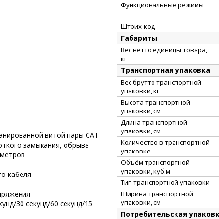
Функциональные режимы
Штрих-код
Габариты
Вес нетто единицы товара,
кг
Транспортная упаковка
Вес брутто транспортной
упаковки, кг
Высота транспортной
упаковки, см
Длина транспортной
упаковки, см
ранированной витой пары CAT-
Количество в транспортной
роткого замыкания, обрыва
упаковке
аметров
Объём транспортной
упаковки, куб.м
го кабеля
Тип транспортной упаковки
Ширина транспортной
пряжения
упаковки, см
унд/30 секунд/60 секунд/15
Потребительская упаков