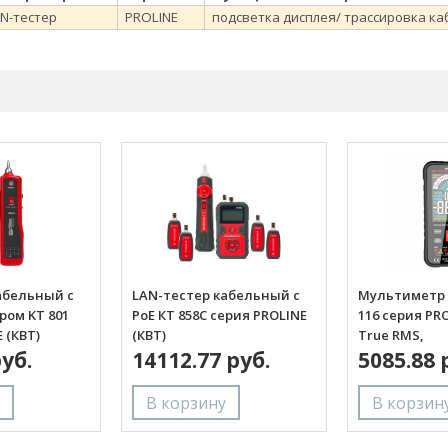
N-тестер
PROLINE
подсветка дисплея/ трассировка к
абельный с
LAN-тестер кабельный с
Мультиметр 
ром KT 801
PoE КТ 858C серия PROLINE
116 серия PR
 (КВТ)
(КВТ)
True RMS,
руб.
14112.77 руб.
автоматиче
5085.88 
режимов и п
измерений и
дисплеем 3,6’