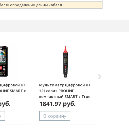
абеля/ определение длины кабеля
цифровой KT
Мультиметр цифровой KT
Мультиметр
OLINE SMART с
121 серия PROLINE
122 серия PR
компактный SMART с True
компактный 
ским выбором
руб.
RMS
1841.97 руб.
RMS
1834.08 
ределов
 цветным ЖК-
’