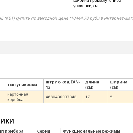
Ширина промежуточной
упаковки, см
E (КВТ) купить по выгодной цене (10444.78 руб.) в интернет-ма
штрих-код EAN-
длина
ширина
тип упаковки
13
(см)
(см)
картонная
4680430037348
17
5
коробка
тики
ип прибора
Серия
Функциональные режимы