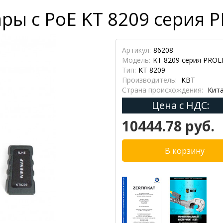
ры с РоЕ KT 8209 серия P
Артикул:
86208
Модель:
KT 8209 серия PROL
Тип:
KT 8209
Производитель:
КВТ
Страна происхождения:
Кит
Цена с НДС:
10444.78 руб.