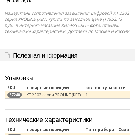
упаковки, см
Измеритель сопротивления заземления цифровой KT 2302
серия PROLINE (КВТ) купить по выгодной цене (17952.73
руб.) в интернет-магазине КВТ-PRO.RU - фото, отзывы,
технические характеристики. Доставка по Москве и России
Полезная информация
Упаковка
SKU
товарные позиции
кол-во в упаковке
ти
KT 2302 серия PROLINE (КВТ)
1
ка
87240
Технические характеристики
SKU
товарные позиции
Тип прибора
Серия