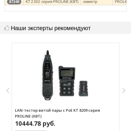
KT 2302 серия PROLINE (КВТ)
омметр
PROLINE
87240
Наши эксперты рекомендуют
LAN-тестер витой пары с РоЕ KT 8209 серия
L
PROLINE (КВТ)
(
10444.78 руб.