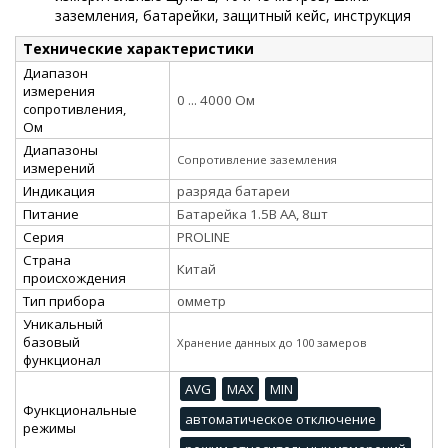
заземления, батарейки, защитный кейс, инструкция
Технические характеристики
Диапазон
измерения
0 ... 4000 Ом
сопротивления,
Ом
Диапазоны
Сопротивление заземления
измерений
Индикация
разряда батареи
Питание
Батарейка 1.5В АА, 8шт
Серия
PROLINE
Страна
Китай
происхождения
Тип прибора
омметр
Уникальный
базовый
Хранение данных до 100 замеров
функционал
AVG
MAX
MIN
Функциональные
автоматическое отключение
режимы