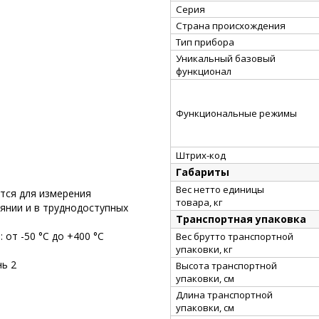
Серия
Страна происхождения
Тип прибора
Уникальный базовый
функционал
Функциональные режимы
Штрих-код
Габариты
Вес нетто единицы
тся для измерения
товара, кг
янии и в труднодоступных
Транспортная упаковка
от -50 °C до +400 °C
Вес брутто транспортной
упаковки, кг
нь 2
Высота транспортной
упаковки, см
Длина транспортной
упаковки, см