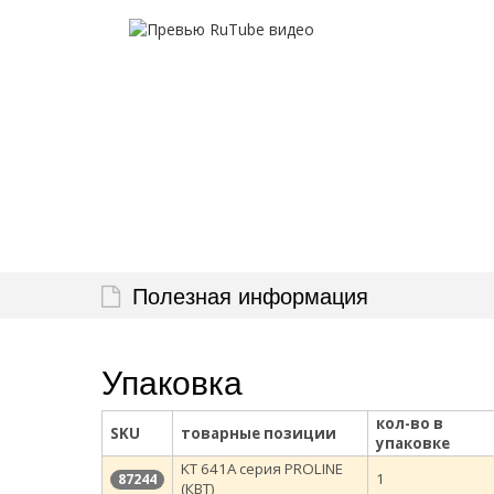
Полезная информация
Упаковка
кол-во в
SKU
товарные позиции
упаковке
KT 641A серия PROLINE
1
87244
(КВТ)