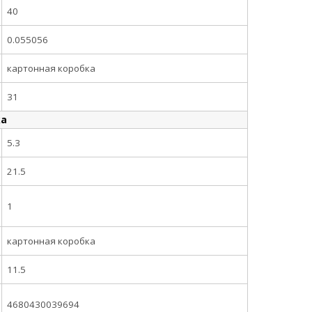
40
0.055056
картонная коробка
31
ка
5.3
21.5
1
картонная коробка
11.5
4680430039694