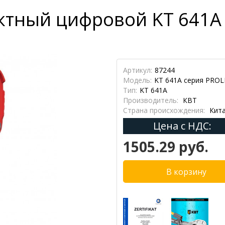
ктный цифровой KT 641A
Артикул:
87244
Модель:
KT 641A серия PROL
Тип:
KT 641A
Производитель:
КВТ
Страна происхождения:
Кит
Цена с НДС:
1505.29 руб.