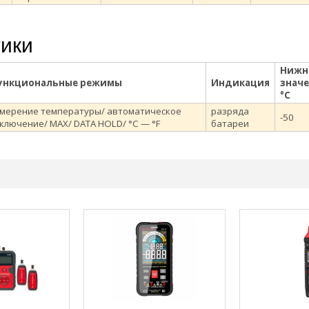
тики
Нижн
ункциональные режимы
Индикация
значе
°С
мерение температуры/ автоматическое
разряда
-50
ключение/ MAX/ DATA HOLD/ °C — °F
батареи