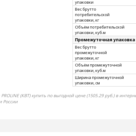
упаковки
Вес брутто
потребительской
упаковки, кг
Объём потребительской
упаковки, куб.м
Промежуточная упаковка
Вес брутто
промежуточной
упаковки, кг
Объём промежуточной
упаковки, куб.м
Ширина промежуточной
упаковки, см
ROLINE (КВТ) купить по выгодной цене (1505.29 руб.) в интерн
и России