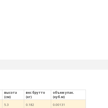
высота
вес брутто
объем упак.
(см)
(кг)
(куб.м)
5.3
0.182
0.00131