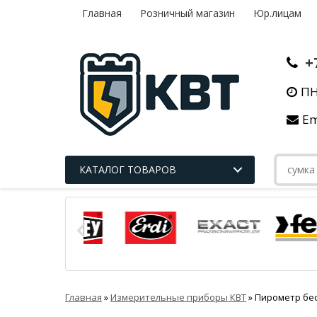
Главная
Розничный магазин
Юр.лицам
+
ПН
Em
КАТАЛОГ ТОВАРОВ
Главная
»
Измерительные приборы КВТ
»
Пирометр бес