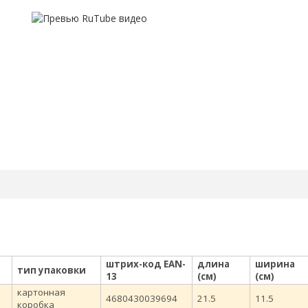
штрих-код EAN-
длина
ширина
тип упаковки
13
(см)
(см)
картонная
4680430039694
21.5
11.5
коробка