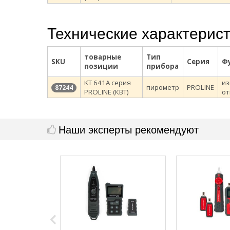
Технические характерис
товарные
Тип
SKU
Серия
Ф
позиции
прибора
KT 641A серия
из
пирометр
PROLINE
87244
PROLINE (КВТ)
от
Наши эксперты рекомендуют