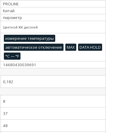
PROLINE
Китай
пирометр
Цветной ЖК дисплей
измерение температуры
автоматическое отключение
MAX
DATA HOLD
°C — °F
14680430039691
0,182
8
37
48