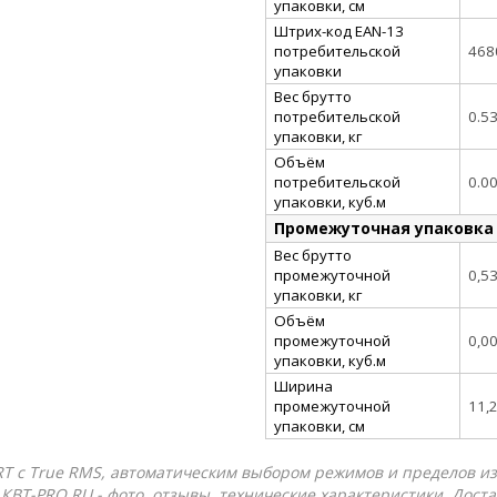
упаковки, см
Штрих-код EAN-13
потребительской
468
упаковки
Вес брутто
потребительской
0.5
упаковки, кг
Объём
потребительской
0.0
упаковки, куб.м
Промежуточная упаковка
Вес брутто
промежуточной
0,5
упаковки, кг
Объём
промежуточной
0,0
упаковки, куб.м
Ширина
промежуточной
11,
упаковки, см
 с True RMS, автоматическим выбором режимов и пределов изм
 КВТ-PRO.RU - фото, отзывы, технические характеристики. Дост