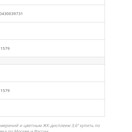
0430039731
3
01579
3
01579
2
ерений и цветным ЖК-дисплеем 3,6’’ купить по
авка по Москве и России