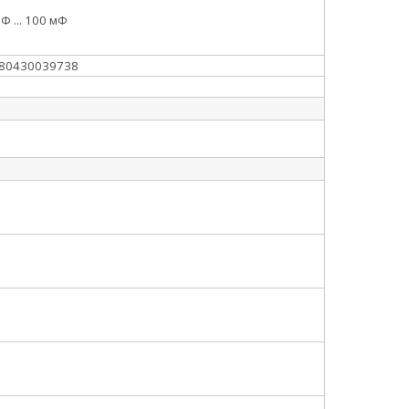
Ф ... 100 мФ
80430039738
3
8
5