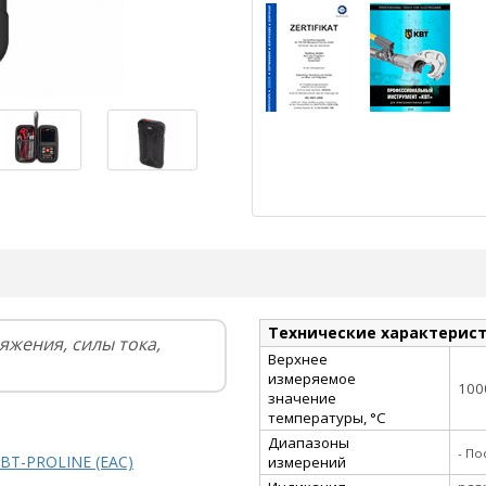
Технические характерис
жения, силы тока,
Верхнее
измеряемое
100
значение
температуры, °С
Диапазоны
- По
КВТ-PROLINE (EAC)
измерений