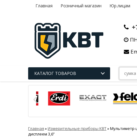
Главная
Розничный магазин
Юр.лицам
+
ПН
Em
КАТАЛОГ ТОВАРОВ
Главная
»
Измерительные приборы КВТ
»
Мультиметр ц
дисплеем 3,6’’