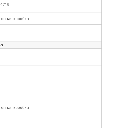
64719
тонная коробка
ка
5
тонная коробка
2