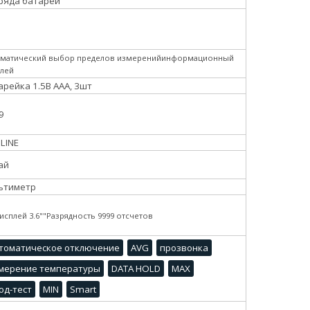
ряда батареи
оматический выбор пределов измеренийинформационный
плей
арейка 1.5В ААА, 3шт
9
LINE
ай
ьтиметр
исплей 3.6""Разрядность 9999 отсчетов
томатическое отключение
AVG
прозвонка
мерение температуры
DATA HOLD
MAX
од-тест
MIN
Smart