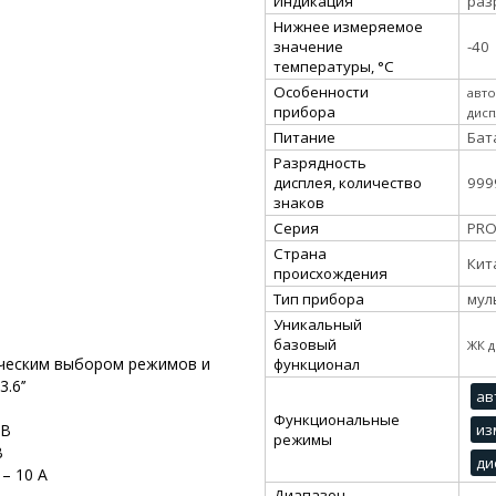
Индикация
раз
Нижнее измеряемое
значение
-40
температуры, °С
Особенности
авт
прибора
дис
Питание
Бат
Разрядность
дисплея, количество
999
знаков
Серия
PRO
Страна
Кит
происхождения
Тип прибора
мул
Уникальный
базовый
ЖК д
ическим выбором режимов и
функционал
.6’’
ав
Функциональные
из
 В
режимы
В
ди
– 10 А
Диапазон