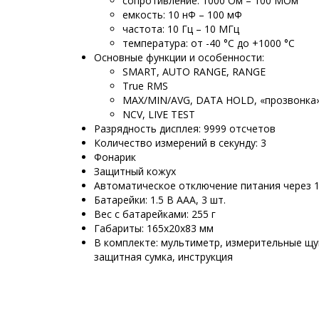
сопротивление: 1000 Ом – 100 МОм
емкость: 10 нФ – 100 мФ
частота: 10 Гц – 10 МГц
температура: от -40 °С до +1000 °С
Основные функции и особенности:
SMART, AUTO RANGE, RANGE
True RMS
MAX/MIN/AVG, DATA HOLD, «прозвонка»
NCV, LIVE TEST
Разрядность дисплея: 9999 отсчетов
Количество измерений в секунду: 3
Фонарик
Защитный кожух
Автоматическое отключение питания через 
Батарейки: 1.5 В ААА, 3 шт.
Вес с батарейками: 255 г
Габариты: 165х20х83 мм
В комплекте: мультиметр, измерительные щу
защитная сумка, инструкция