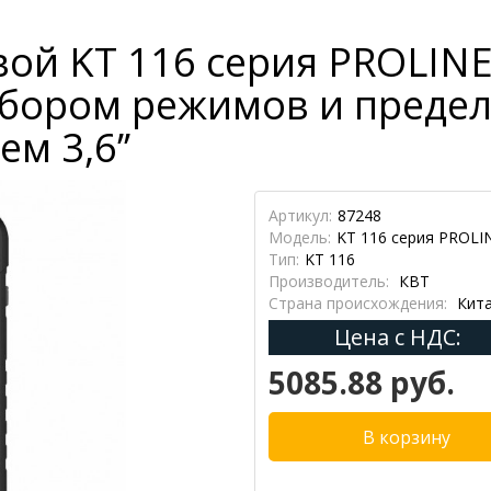
й KT 116 серия PROLINE
бором режимов и предел
м 3,6’’
Артикул:
87248
Модель:
KT 116 серия PROLI
Тип:
KT 116
Производитель:
КВТ
Страна происхождения:
Кит
Цена с НДС:
5085.88 руб.