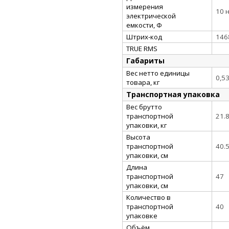
измерения
10 н
электрической
емкости, Ф
Штрих-код
146
TRUE RMS
Габариты
Вес нетто единицы
0,5
товара, кг
Транспортная упаковка
Вес брутто
транспортной
21.
упаковки, кг
Высота
транспортной
40.
упаковки, см
Длина
транспортной
47
упаковки, см
Количество в
транспортной
40
упаковке
Объём