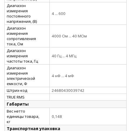
Диапазон
измерения
4 ... 600
постоянного
напряжения, (В)
Диапазон
измерения
4000 Ом ... 40 МОм
сопротивления
тока, Ом
Диапазон
измерения
40 Гц ... 4 МГц
частоты тока, Гц
Диапазон
измерения
4 нФ ... 4 мФ
электрической
емкости, Ф
Штрих-код
24680430039742
TRUE RMS
Габариты
Вес нетто
единицы товара,
0,148
кг
Транспортная упаковка