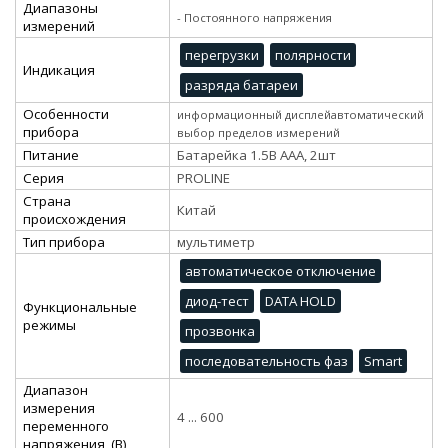
Диапазоны
- Постоянного напряжения
измерений
перегрузки
полярности
Индикация
разряда батареи
Особенности
информационный дисплейавтоматический
прибора
выбор пределов измерений
Питание
Батарейка 1.5В ААА, 2шт
Серия
PROLINE
Страна
Китай
происхождения
Тип прибора
мультиметр
автоматическое отключение
диод-тест
DATA HOLD
Функциональные
режимы
прозвонка
последовательность фаз
Smart
Диапазон
измерения
4 ... 600
переменного
напряжения, (В)