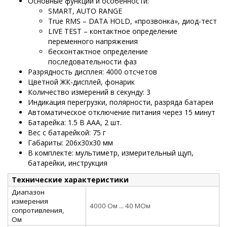
Основные функции и особенности:
SMART, AUTO RANGE
True RMS – DATA HOLD, «прозвонка», диод-тест
LIVE TEST – контактное определение
переменного напряжения
бесконтактное определение
последовательности фаз
Разрядность дисплея: 4000 отсчетов
Цветной ЖК-дисплей, фонарик
Количество измерений в секунду: 3
Индикация перегрузки, полярности, разряда батареи
Автоматическое отключение питания через 15 минут
Батарейка: 1.5 B AAA, 2 шт.
Вес с батарейкой: 75 г
Габариты: 206х30х30 мм
В комплекте: мультиметр, измерительный щуп,
батарейки, инструкция
Технические характеристики
Диапазон
измерения
4000 Ом ... 40 МОм
сопротивления,
Ом