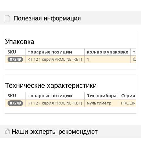
Полезная информация
Упаковка
SKU
товарные позиции
кол-во в упаковке
тип
KT 121 серия PROLINE (КВТ)
1
бли
87249
Технические характеристики
SKU
товарные позиции
Тип прибора
Серия
KT 121 серия PROLINE (КВТ)
мультиметр
PROLINE
87249
Наши эксперты рекомендуют