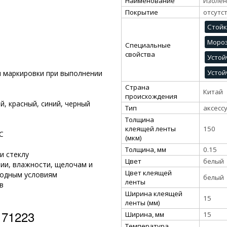
Наименование
Изолен
Покрытие
отсутс
Стойк
Мороз
Специальные
свойства
Устой
Устой
и маркировки при выполнении
Страна
Китай
происхождения
й, красный, синий, черный
Тип
аксесс
Толщина
клеящей ленты
150
°C
(мкм)
Толщина, мм
0.15
и стеклу
Цвет
белый
ии, влажности, щелочам и
Цвет клеящей
годным условиям
белый
ленты
в
Ширина клеящей
15
ленты (мм)
 71223
Ширина, мм
15
Температура