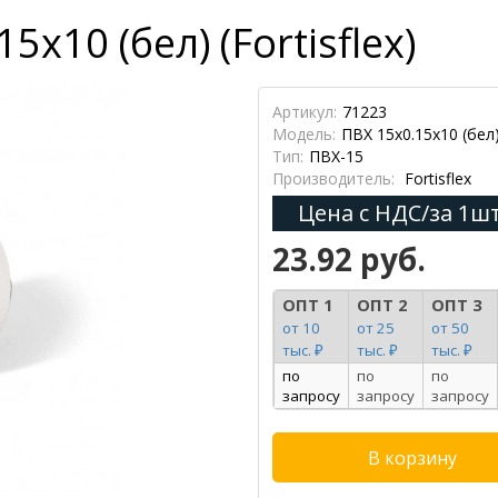
х10 (бел) (Fortisflex)
Артикул:
71223
Модель:
ПВХ 15х0.15х10 (бел
Тип:
ПВХ-15
Производитель:
Fortisflex
Цена с НДС/за 1шт
23.92 руб.
ОПТ 1
ОПТ 2
ОПТ 3
от 10
от 25
от 50
тыс. ₽
тыс. ₽
тыс. ₽
по
по
по
запросу
запросу
запросу