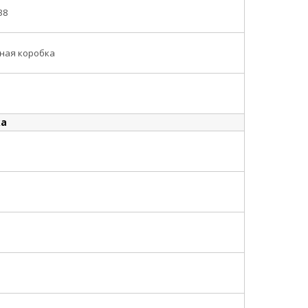
38
ная коробка
ка