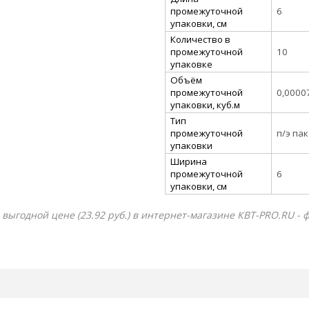
промежуточной
6
упаковки, см
Количество в
промежуточной
10
упаковке
Объём
промежуточной
0,0000
упаковки, куб.м
Тип
промежуточной
п/э па
упаковки
Ширина
промежуточной
6
упаковки, см
 по выгодной цене (23.92 руб.) в интернет-магазине КВТ-PRO.RU -