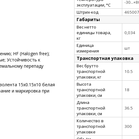
-30...+8
эксплуатации, °C
Штрих-код
46500
Габариты
Вес нетто
единицы товара,
0,034
кг
Единица
шт
измерения
нию; HF (Halogen free);
Транспортная упаковка
ые; Устойчивость к
Вес брутто
ремальному перепаду
транспортной
10.5
упаковки, кг
Высота
золента 15х0.15х10 белая
транспортной
18
вание и маркировка при
упаковки, см
Длина
транспортной
36.5
упаковки, см
Количество в
транспортной
300
упаковке
Объём