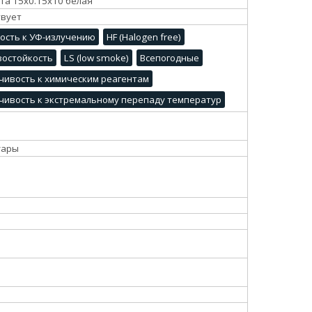
та 15х0.15х10 белая
твует
ость к УФ-излучению
HF (Halogen free)
остойкость
LS (low smoke)
Всепогодные
чивость к химическим реагентам
чивость к экстремальному перепаду температур
уары