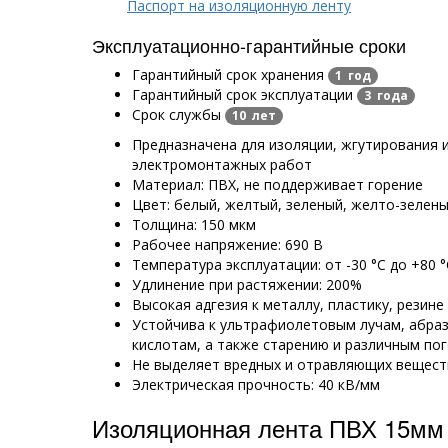
Паспорт на изоляционную ленту
Эксплуатационно-гарантийные сроки
Гарантийный срок хранения
1 год
Гарантийный срок эксплуатации
3 года
Срок службы
10 лет
Предназначена для изоляции, жгутирования 
электромонтажных работ
Материал: ПВХ, не поддерживает горение
Цвет: белый, желтый, зеленый, желто-зелены
Толщина: 150 мкм
Рабочее напряжение: 690 В
Температура эксплуатации:
от -30 °C до +80 
Удлинение при растяжении: 200%
Высокая адгезия к металлу, пластику, резине 
Устойчива к ультрафиолетовым лучам, абраз
кислотам, а также старению и различным по
Не выделяет вредных и отравляющих вещест
Электрическая прочность: 40 кВ/мм
Изоляционная лента ПВХ 15мм