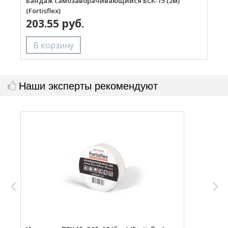
Бандаж самозаворачивающийся БСК-15 (2м)
Б
(Fortisflex)
(
203.55 руб.
Наши эксперты рекомендуют