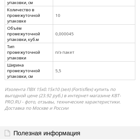
упаковки, см
Количество в
промежуточной
10
упаковке
Объём
промежуточной
0,000045
упаковки, куб.м
Тип
промежуточной
п/э пакет
упаковки
Ширина
промежуточной
5,5
упаковки, см
Изолента ПВХ 15х0.15х10 (зел) (Fortisflex) купить по
выгодной цене (23.92 руб.) в интернет-магазине КВТ-
PRO.RU - фото, отзывы, технические характеристики.
Доставка по Москве и России
Полезная информация