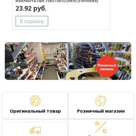
Изолента ПВХ 15х0.15х10 (бел) (Fortisflex)
И
23.92 руб.
Оригинальный товар
Розничный магазин