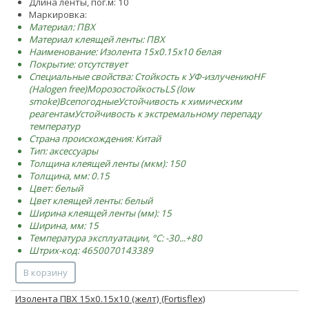
Длина ленты, пог.м: 10
Маркировка:
Материал: ПВХ
Материал клеящей ленты: ПВХ
Наименование: Изолента 15х0.15х10 белая
Покрытие: отсутствует
Специальные свойства:
Стойкость к УФ-излучению
HF
(Halogen free)
Морозостойкость
LS (low
smoke)
Всепогодные
Устойчивость к химическим
реагентам
Устойчивость к экстремальному перепаду
температур
Страна происхождения: Китай
Тип: аксессуары
Толщина клеящей ленты (мкм): 150
Толщина, мм: 0.15
Цвет: белый
Цвет клеящей ленты: белый
Ширина клеящей ленты (мм): 15
Ширина, мм: 15
Температура эксплуатации, °C: -30...+80
Штрих-код: 4650070143389
В корзину
Изолента ПВХ 15х0.15х10 (желт) (Fortisflex)