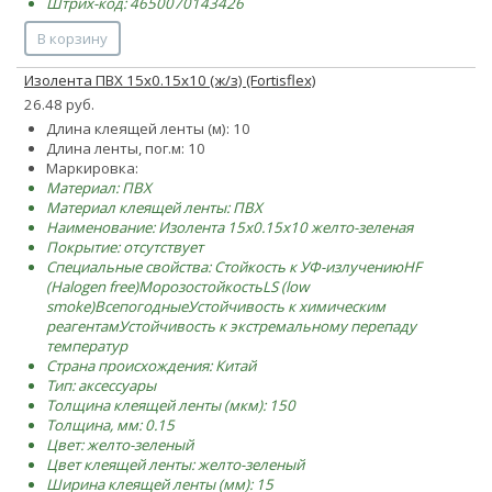
Штрих-код: 4650070143426
В корзину
Изолента ПВХ 15х0.15х10 (ж/з) (Fortisflex)
26.48 руб.
Длина клеящей ленты (м): 10
Длина ленты, пог.м: 10
Маркировка:
Материал: ПВХ
Материал клеящей ленты: ПВХ
Наименование: Изолента 15х0.15х10 желто-зеленая
Покрытие: отсутствует
Специальные свойства:
Стойкость к УФ-излучению
HF
(Halogen free)
Морозостойкость
LS (low
smoke)
Всепогодные
Устойчивость к химическим
реагентам
Устойчивость к экстремальному перепаду
температур
Страна происхождения: Китай
Тип: аксессуары
Толщина клеящей ленты (мкм): 150
Толщина, мм: 0.15
Цвет: желто-зеленый
Цвет клеящей ленты: желто-зеленый
Ширина клеящей ленты (мм): 15