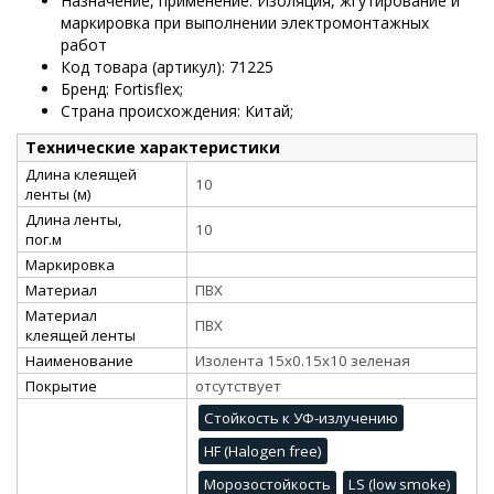
Назначение, применение: Изоляция, жгутирование и
маркировка при выполнении электромонтажных
работ
Код товара (артикул): 71225
Бренд: Fortisflex;
Страна происхождения: Китай;
Технические характеристики
Длина клеящей
10
ленты (м)
Длина ленты,
10
пог.м
Маркировка
Материал
ПВХ
Материал
ПВХ
клеящей ленты
Наименование
Изолента 15х0.15х10 зеленая
Покрытие
отсутствует
Стойкость к УФ-излучению
HF (Halogen free)
Морозостойкость
LS (low smoke)