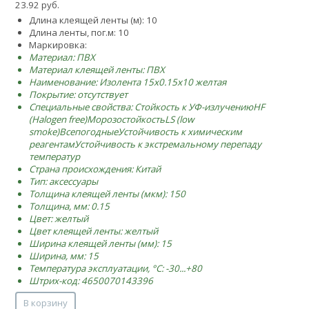
23.92 руб.
Длина клеящей ленты (м): 10
Длина ленты, пог.м: 10
Маркировка:
Материал: ПВХ
Материал клеящей ленты: ПВХ
Наименование: Изолента 15х0.15х10 желтая
Покрытие: отсутствует
Специальные свойства:
Стойкость к УФ-излучению
HF
(Halogen free)
Морозостойкость
LS (low
smoke)
Всепогодные
Устойчивость к химическим
реагентам
Устойчивость к экстремальному перепаду
температур
Страна происхождения: Китай
Тип: аксессуары
Толщина клеящей ленты (мкм): 150
Толщина, мм: 0.15
Цвет: желтый
Цвет клеящей ленты: желтый
Ширина клеящей ленты (мм): 15
Ширина, мм: 15
Температура эксплуатации, °C: -30...+80
Штрих-код: 4650070143396
В корзину