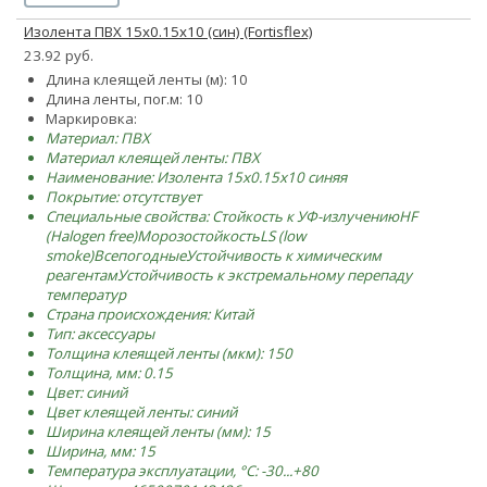
Изолента ПВХ 15х0.15х10 (син) (Fortisflex)
23.92 руб.
Длина клеящей ленты (м): 10
Длина ленты, пог.м: 10
Маркировка:
Материал: ПВХ
Материал клеящей ленты: ПВХ
Наименование: Изолента 15х0.15х10 синяя
Покрытие: отсутствует
Специальные свойства:
Стойкость к УФ-излучению
HF
(Halogen free)
Морозостойкость
LS (low
smoke)
Всепогодные
Устойчивость к химическим
реагентам
Устойчивость к экстремальному перепаду
температур
Страна происхождения: Китай
Тип: аксессуары
Толщина клеящей ленты (мкм): 150
Толщина, мм: 0.15
Цвет: синий
Цвет клеящей ленты: синий
Ширина клеящей ленты (мм): 15
Ширина, мм: 15
Температура эксплуатации, °C: -30...+80