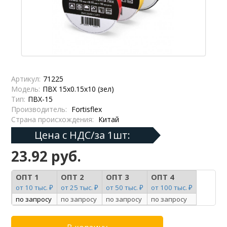
Артикул:
71225
Модель:
ПВХ 15х0.15х10 (зел)
Тип:
ПВХ-15
Производитель:
Fortisflex
Страна происхождения:
Китай
Цена с НДС/за 1шт:
23.92 руб.
ОПТ 1
ОПТ 2
ОПТ 3
ОПТ 4
от 10 тыс. ₽
от 25 тыс. ₽
от 50 тыс. ₽
от 100 тыс. ₽
по запросу
по запросу
по запросу
по запросу