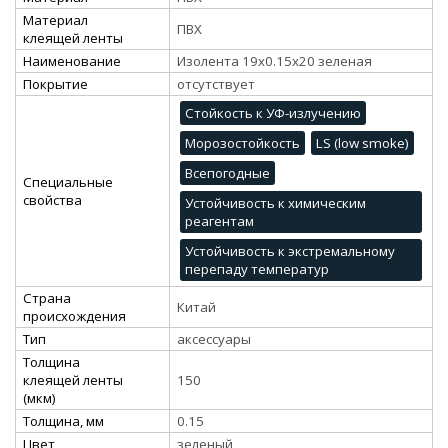
Материал
ПВХ
клеящей ленты
Наименование
Изолента 19х0.15х20 зеленая
Покрытие
отсутствует
Стойкость к УФ-излучению
Морозостойкость
LS (low smoke)
Всепогодные
Специальные
свойства
Устойчивость к химическим
реагентам
Устойчивость к экстремальному
перепаду температур
Страна
Китай
происхождения
Тип
аксессуары
Толщина
клеящей ленты
150
(мкм)
Толщина, мм
0.15
Цвет
зеленый