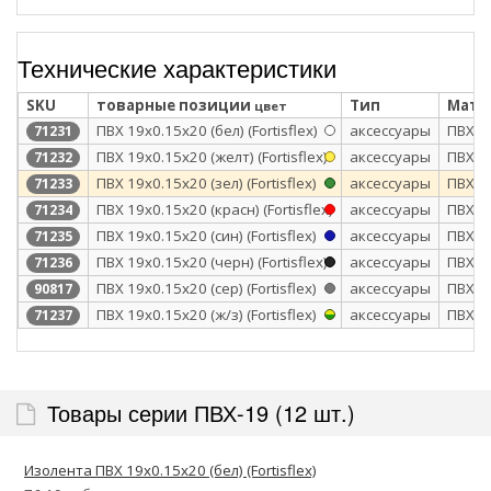
Технические характеристики
SKU
товарные позиции
Тип
Мате
цвет
ПВХ 19х0.15х20 (бел) (Fortisflex)
аксессуары
ПВХ
71231
ПВХ 19х0.15х20 (желт) (Fortisflex)
аксессуары
ПВХ
71232
ПВХ 19х0.15х20 (зел) (Fortisflex)
аксессуары
ПВХ
71233
ПВХ 19х0.15х20 (красн) (Fortisflex)
аксессуары
ПВХ
71234
ПВХ 19х0.15х20 (син) (Fortisflex)
аксессуары
ПВХ
71235
ПВХ 19х0.15х20 (черн) (Fortisflex)
аксессуары
ПВХ
71236
ПВХ 19х0.15x20 (сер) (Fortisflex)
аксессуары
ПВХ
90817
ПВХ 19х0.15х20 (ж/з) (Fortisflex)
аксессуары
ПВХ
71237
Товары серии ПВХ-19 (12 шт.)
Изолента ПВХ 19х0.15х20 (бел) (Fortisflex)