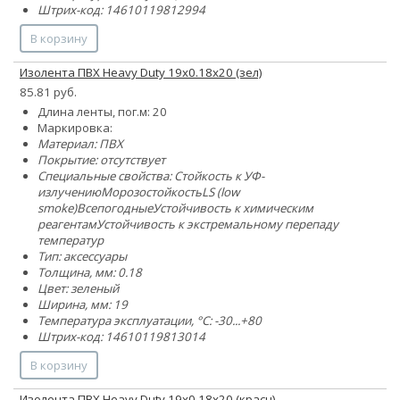
Штрих-код: 14610119812994
В корзину
Изолента ПВХ Heavy Duty 19х0.18х20 (зел)
85.81 руб.
Длина ленты, пог.м: 20
Маркировка:
Материал: ПВХ
Покрытие: отсутствует
Специальные свойства:
Стойкость к УФ-
излучению
Морозостойкость
LS (low
smoke)
Всепогодные
Устойчивость к химическим
реагентам
Устойчивость к экстремальному перепаду
температур
Тип: аксессуары
Толщина, мм: 0.18
Цвет: зеленый
Ширина, мм: 19
Температура эксплуатации, °C: -30...+80
Штрих-код: 14610119813014
В корзину
Изолента ПВХ Heavy Duty 19х0.18х20 (красн)