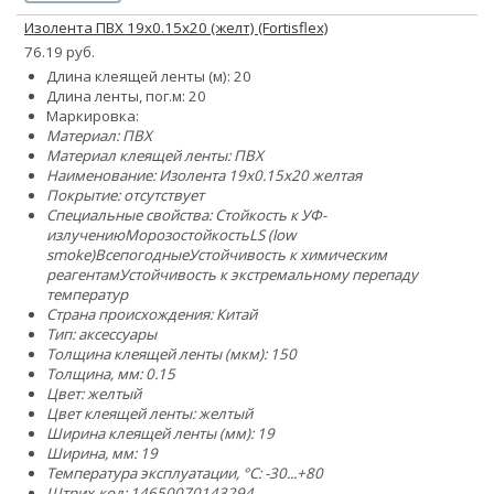
Изолента ПВХ 19х0.15х20 (желт) (Fortisflex)
76.19 руб.
Длина клеящей ленты (м): 20
Длина ленты, пог.м: 20
Маркировка:
Материал: ПВХ
Материал клеящей ленты: ПВХ
Наименование: Изолента 19х0.15х20 желтая
Покрытие: отсутствует
Специальные свойства:
Стойкость к УФ-
излучению
Морозостойкость
LS (low
smoke)
Всепогодные
Устойчивость к химическим
реагентам
Устойчивость к экстремальному перепаду
температур
Страна происхождения: Китай
Тип: аксессуары
Толщина клеящей ленты (мкм): 150
Толщина, мм: 0.15
Цвет: желтый
Цвет клеящей ленты: желтый
Ширина клеящей ленты (мм): 19
Ширина, мм: 19
Температура эксплуатации, °C: -30...+80
Штрих-код: 14650070143294