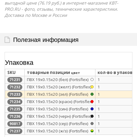
выгодной цене (76.19 руб.) в интернет-магазине КВТ-
PRO.RU - фото, отзывы, технические характеристики.
Доставка по Москве и России
Полезная информация
Упаковка
SKU
товарные позиции
кол-во в упаковк
цвет
ПВХ 19х0.15х20 (бел) (Fortisflex)
1
71231
ПВХ 19х0.15х20 (желт) (Fortisflex)
1
71232
ПВХ 19х0.15х20 (зел) (Fortisflex)
1
71233
ПВХ 19х0.15х20 (красн) (Fortisflex)
1
71234
ПВХ 19х0.15х20 (син) (Fortisflex)
1
71235
ПВХ 19х0.15х20 (черн) (Fortisflex)
1
71236
ПВХ 19х0.15x20 (сер) (Fortisflex)
1
90817
ПВХ 19х0.15х20 (ж/з) (Fortisflex)
1
71237