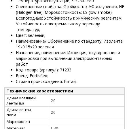
Температура эксплуатации, °C: -30...+80
Специальные свойства: Стойкость к УФ-излучению; HF
(Halogen free); Морозостойкость; LS (low smoke);
Всепогодные; Устойчивость к химическим реагентам;
Устойчивость к экстремальному перепаду
температур;
Цвет: зеленый;
Наименование/ Обозначение по стандарту: Изолента
19х0.15х20 зеленая
Назначение, применение: Изоляция, жгутирование и
маркировка при выполнении электромонтажных
работ
Код товара (артикул): 71233
Бренд: Fortisflex;
Страна происхождения: Китай;
Технические характеристики
Длина клеящей
20
ленты (м)
Длина ленты,
20
пог.м
Маркировка
Материал
ПВХ