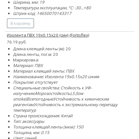
Ширина, мм: 19
Температура эксплуатации, °C: -30...+80
Штрих-код: 14650070143317
В корзину
Изолента ПВХ 19х0.15х20 (син) (Fortisflex)
76.19 руб.
Длина клеящей ленты (м): 20
Длина ленты, пог.м: 20
Маркировка:
Материал: ПВХ
Материал клеящей ленты: ПВХ
Наименование: Изолента 19х0.15х20 синяя
Покрытие: отсутствует
Специальные свойства:
Стойкость к УФ-
излучению
Морозостойкость
LS (low
smoke)
Всепогодные
Устойчивость к химическим
реагентам
Устойчивость к экстремальному перепаду
температур
Страна происхождения: Китай
Тип: аксессуары
Толщина клеящей ленты (мкм): 150
Толщина, мм: 0.15
Цвет: синий