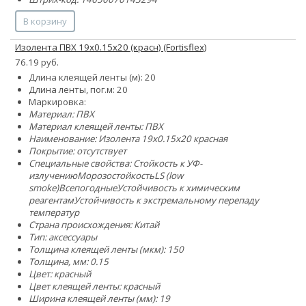
В корзину
Изолента ПВХ 19х0.15х20 (красн) (Fortisflex)
76.19 руб.
Длина клеящей ленты (м): 20
Длина ленты, пог.м: 20
Маркировка:
Материал: ПВХ
Материал клеящей ленты: ПВХ
Наименование: Изолента 19х0.15х20 красная
Покрытие: отсутствует
Специальные свойства:
Стойкость к УФ-
излучению
Морозостойкость
LS (low
smoke)
Всепогодные
Устойчивость к химическим
реагентам
Устойчивость к экстремальному перепаду
температур
Страна происхождения: Китай
Тип: аксессуары
Толщина клеящей ленты (мкм): 150
Толщина, мм: 0.15
Цвет: красный
Цвет клеящей ленты: красный
Ширина клеящей ленты (мм): 19