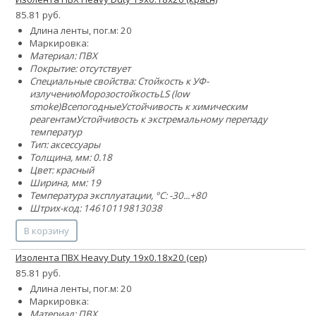
85.81 руб.
Длина ленты, пог.м: 20
Маркировка:
Материал: ПВХ
Покрытие: отсутствует
Специальные свойства:
Стойкость к УФ-
излучению
Морозостойкость
LS (low
smoke)
Всепогодные
Устойчивость к химическим
реагентам
Устойчивость к экстремальному перепаду
температур
Тип: аксессуары
Толщина, мм: 0.18
Цвет: красный
Ширина, мм: 19
Температура эксплуатации, °C: -30...+80
Штрих-код: 14610119813038
В корзину
Изолента ПВХ Heavy Duty 19х0.18х20 (сер)
85.81 руб.
Длина ленты, пог.м: 20
Маркировка:
Материал: ПВХ