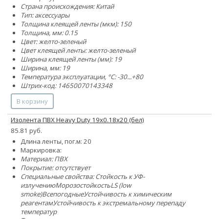
Страна происхождения: Китай
Тип: аксессуары
Толщина клеящей ленты (мкм): 150
Толщина, мм: 0.15
Цвет: желто-зеленый
Цвет клеящей ленты: желто-зеленый
Ширина клеящей ленты (мм): 19
Ширина, мм: 19
Температура эксплуатации, °C: -30...+80
Штрих-код: 14650070143348
В корзину
Изолента ПВХ Heavy Duty 19х0.18х20 (бел)
85.81 руб.
Длина ленты, пог.м: 20
Маркировка:
Материал: ПВХ
Покрытие: отсутствует
Специальные свойства:
Стойкость к УФ-
излучению
Морозостойкость
LS (low
smoke)
Всепогодные
Устойчивость к химическим
реагентам
Устойчивость к экстремальному перепаду
температур