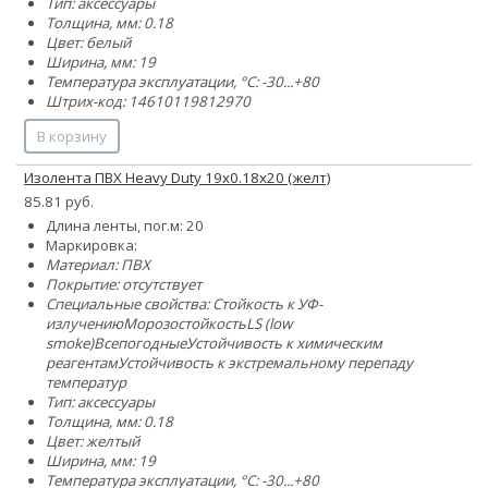
Тип: аксессуары
Толщина, мм: 0.18
Цвет: белый
Ширина, мм: 19
Температура эксплуатации, °C: -30...+80
Штрих-код: 14610119812970
В корзину
Изолента ПВХ Heavy Duty 19х0.18х20 (желт)
85.81 руб.
Длина ленты, пог.м: 20
Маркировка:
Материал: ПВХ
Покрытие: отсутствует
Специальные свойства:
Стойкость к УФ-
излучению
Морозостойкость
LS (low
smoke)
Всепогодные
Устойчивость к химическим
реагентам
Устойчивость к экстремальному перепаду
температур
Тип: аксессуары
Толщина, мм: 0.18
Цвет: желтый
Ширина, мм: 19
Температура эксплуатации, °C: -30...+80