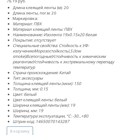
76.19 руб.
Длина клеящей ленты (м): 20
Длина ленты, пог.м: 20
Маркировка:
Материал: ПВХ
Материал клеящей ленты: ПВХ
Наименование: Изолента 19х0.15х20 белая
Покрытие: отсутствует
Специальные свойства:
Стойкость к УФ-
излучению
Морозостойкость
LS (low
smoke)
Всепогодные
Устойчивость к химическим
реагентам
Устойчивость к экстремальному перепаду
температур
Страна происхождения: Китай
Тип: аксессуары
Толщина клеящей ленты (мкм): 150
Толщина, мм: 0.15
Цвет: белый
Цвет клеящей ленты: белый
Ширина клеящей ленты (мм): 19
Ширина, мм: 19
Температура эксплуатации, °C: -30...+80
Штрих-код: 14650070143287
В корзину