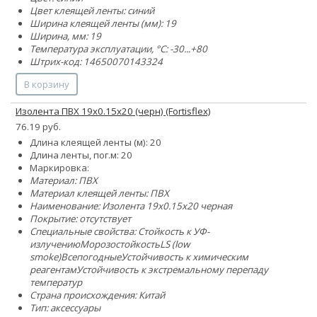
Цвет клеящей ленты: синий
Ширина клеящей ленты (мм): 19
Ширина, мм: 19
Температура эксплуатации, °C: -30...+80
Штрих-код: 14650070143324
В корзину
Изолента ПВХ 19х0.15х20 (черн) (Fortisflex)
76.19 руб.
Длина клеящей ленты (м): 20
Длина ленты, пог.м: 20
Маркировка:
Материал: ПВХ
Материал клеящей ленты: ПВХ
Наименование: Изолента 19х0.15х20 черная
Покрытие: отсутствует
Специальные свойства:
Стойкость к УФ-
излучению
Морозостойкость
LS (low
smoke)
Всепогодные
Устойчивость к химическим
реагентам
Устойчивость к экстремальному перепаду
температур
Страна происхождения: Китай
Тип: аксессуары