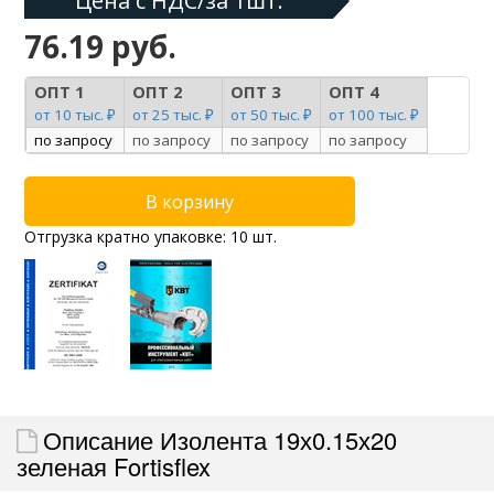
Цена с НДС/за 1шт:
76.19 руб.
ОПТ 1
ОПТ 2
ОПТ 3
ОПТ 4
от 10 тыс. ₽
от 25 тыс. ₽
от 50 тыс. ₽
от 100 тыс. ₽
по запросу
по запросу
по запросу
по запросу
Отгрузка кратно упаковке: 10 шт.
Описание Изолента 19х0.15х20
зеленая Fortisflex