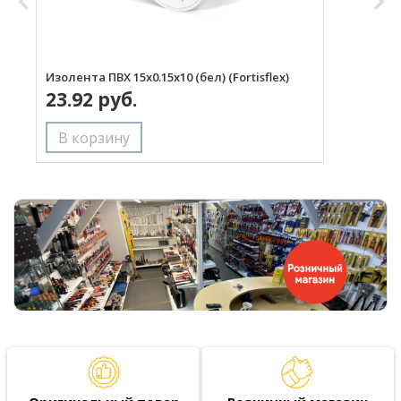
Изолента ПВХ 15х0.15х10 (бел) (Fortisflex)
И
23.92 руб.