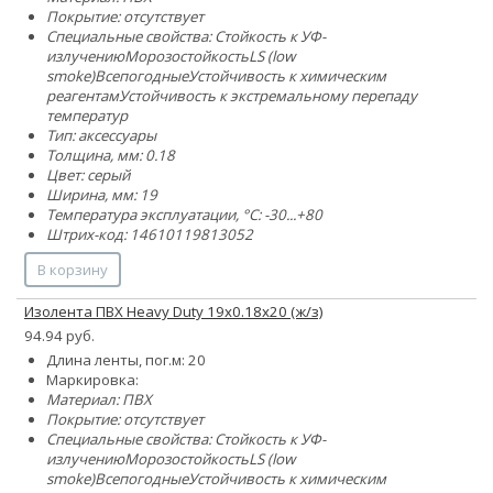
Покрытие: отсутствует
Специальные свойства:
Стойкость к УФ-
излучению
Морозостойкость
LS (low
smoke)
Всепогодные
Устойчивость к химическим
реагентам
Устойчивость к экстремальному перепаду
температур
Тип: аксессуары
Толщина, мм: 0.18
Цвет: серый
Ширина, мм: 19
Температура эксплуатации, °C: -30...+80
Штрих-код: 14610119813052
В корзину
Изолента ПВХ Heavy Duty 19х0.18х20 (ж/з)
94.94 руб.
Длина ленты, пог.м: 20
Маркировка:
Материал: ПВХ
Покрытие: отсутствует
Специальные свойства:
Стойкость к УФ-
излучению
Морозостойкость
LS (low
smoke)
Всепогодные
Устойчивость к химическим