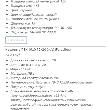
Толщина клеящей ленты (мкм): 150
Толщина, мм: 0.15
Цвет: черный
Цвет клеящей ленты: черный
Ширина клеящей ленты (мм): 19
Ширина, мм: 19
Температура эксплуатации, °C: -30...+80
Штрих-код: 14650070143331
В корзину
Изолента ПВХ 19х0.15х20 (ж/з) (Fortisflex)
84.23 руб.
Длина клеящей ленты (м): 20
Длина ленты, пог.м: 20
Маркировка:
Материал: ПВХ
Материал клеящей ленты: ПВХ
Наименование: Изолента 19х0.15х20 желто-зеленая
Покрытие: отсутствует
Специальные свойства:
Стойкость к УФ-
излучению
Морозостойкость
LS (low
smoke)
Всепогодные
Устойчивость к химическим
реагентам
Устойчивость к экстремальному перепаду
температур