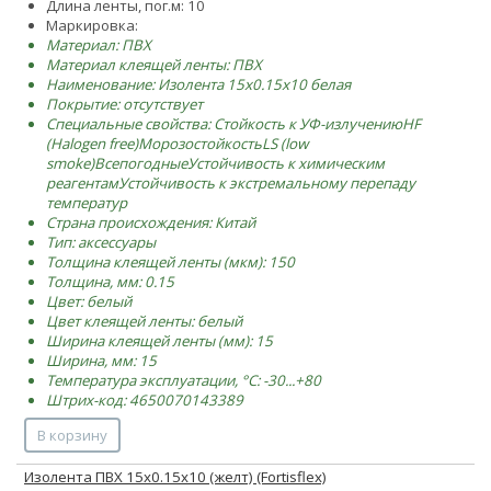
Длина ленты, пог.м: 10
Маркировка:
Материал: ПВХ
Материал клеящей ленты: ПВХ
Наименование: Изолента 15х0.15х10 белая
Покрытие: отсутствует
Специальные свойства:
Стойкость к УФ-излучению
HF
(Halogen free)
Морозостойкость
LS (low
smoke)
Всепогодные
Устойчивость к химическим
реагентам
Устойчивость к экстремальному перепаду
температур
Страна происхождения: Китай
Тип: аксессуары
Толщина клеящей ленты (мкм): 150
Толщина, мм: 0.15
Цвет: белый
Цвет клеящей ленты: белый
Ширина клеящей ленты (мм): 15
Ширина, мм: 15
Температура эксплуатации, °C: -30...+80
Штрих-код: 4650070143389
В корзину
Изолента ПВХ 15х0.15х10 (желт) (Fortisflex)