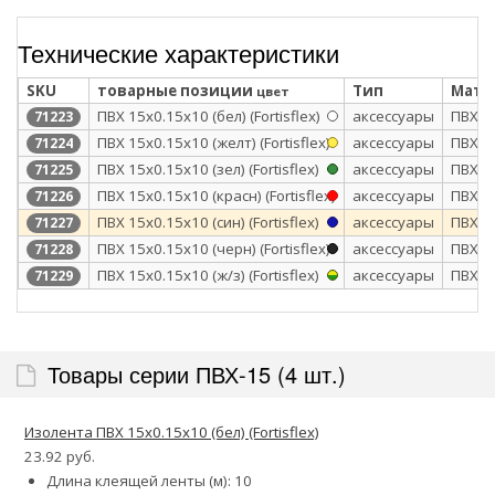
Технические характеристики
SKU
товарные позиции
Тип
Мате
цвет
ПВХ 15х0.15х10 (бел) (Fortisflex)
аксессуары
ПВХ
71223
ПВХ 15х0.15х10 (желт) (Fortisflex)
аксессуары
ПВХ
71224
ПВХ 15х0.15х10 (зел) (Fortisflex)
аксессуары
ПВХ
71225
ПВХ 15х0.15х10 (красн) (Fortisflex)
аксессуары
ПВХ
71226
ПВХ 15х0.15х10 (син) (Fortisflex)
аксессуары
ПВХ
71227
ПВХ 15х0.15х10 (черн) (Fortisflex)
аксессуары
ПВХ
71228
ПВХ 15х0.15х10 (ж/з) (Fortisflex)
аксессуары
ПВХ
71229
Товары серии ПВХ-15 (4 шт.)
Изолента ПВХ 15х0.15х10 (бел) (Fortisflex)
23.92 руб.
Длина клеящей ленты (м): 10