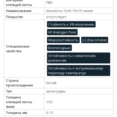
ПВХ
клеящей ленты
Наименование
Изолента 15х0.15х10 синяя
Покрытие
отсутствует
Стойкость к УФ-излучению
HF (Halogen free)
Морозостойкость
LS (low smoke)
Специальные
Всепогодные
свойства
Устойчивость к химическим
реагентам
Устойчивость к экстремальному
перепаду температур
Страна
Китай
происхождения
Тип
аксессуары
Толщина
клеящей ленты
150
(мкм)
Толщина, мм
0.15