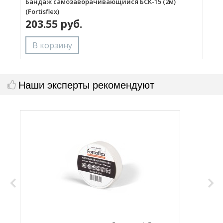
Бандаж самозаворачивающийся БСК-15 (2м)
Б
(Fortisflex)
(
203.55 руб.
Наши эксперты рекомендуют