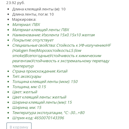
23.92 руб.
Длина клеящей ленты (м): 10
Длина ленты, пог.м: 10
Маркировка:
Материал: ПВХ
Материал клеящей ленты: ПВХ
Наименование: Изолента 15х0.15х10 желтая
Покрытие: отсутствует
Специальные свойства:
Стойкость к УФ-излучению
HF
(Halogen free)
Морозостойкость
LS (low
smoke)
Всепогодные
Устойчивость к химическим
реагентам
Устойчивость к экстремальному перепаду
температур
Страна происхождения: Китай
Тип: аксессуары
Толщина клеящей ленты (мкм): 150
Толщина, мм: 0.15
Цвет: желтый
Цвет клеящей ленты: желтый
Ширина клеящей ленты (мм): 15
Ширина, мм: 15
Температура эксплуатации, °C: -30...+80
Штрих-код: 4650070143396
В корзину