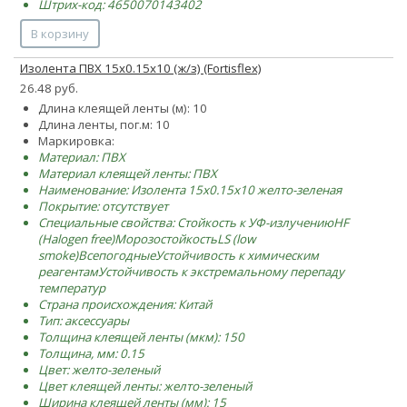
Штрих-код: 4650070143402
В корзину
Изолента ПВХ 15х0.15х10 (ж/з) (Fortisflex)
26.48 руб.
Длина клеящей ленты (м): 10
Длина ленты, пог.м: 10
Маркировка:
Материал: ПВХ
Материал клеящей ленты: ПВХ
Наименование: Изолента 15х0.15х10 желто-зеленая
Покрытие: отсутствует
Специальные свойства:
Стойкость к УФ-излучению
HF
(Halogen free)
Морозостойкость
LS (low
smoke)
Всепогодные
Устойчивость к химическим
реагентам
Устойчивость к экстремальному перепаду
температур
Страна происхождения: Китай
Тип: аксессуары
Толщина клеящей ленты (мкм): 150
Толщина, мм: 0.15
Цвет: желто-зеленый
Цвет клеящей ленты: желто-зеленый
Ширина клеящей ленты (мм): 15