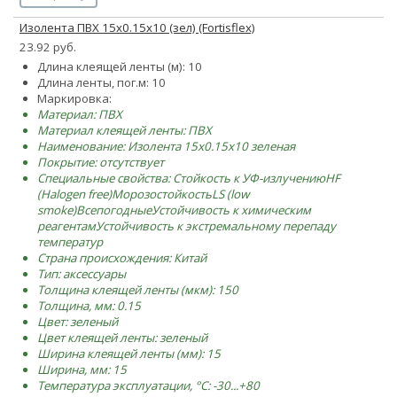
Изолента ПВХ 15х0.15х10 (зел) (Fortisflex)
23.92 руб.
Длина клеящей ленты (м): 10
Длина ленты, пог.м: 10
Маркировка:
Материал: ПВХ
Материал клеящей ленты: ПВХ
Наименование: Изолента 15х0.15х10 зеленая
Покрытие: отсутствует
Специальные свойства:
Стойкость к УФ-излучению
HF
(Halogen free)
Морозостойкость
LS (low
smoke)
Всепогодные
Устойчивость к химическим
реагентам
Устойчивость к экстремальному перепаду
температур
Страна происхождения: Китай
Тип: аксессуары
Толщина клеящей ленты (мкм): 150
Толщина, мм: 0.15
Цвет: зеленый
Цвет клеящей ленты: зеленый
Ширина клеящей ленты (мм): 15
Ширина, мм: 15
Температура эксплуатации, °C: -30...+80