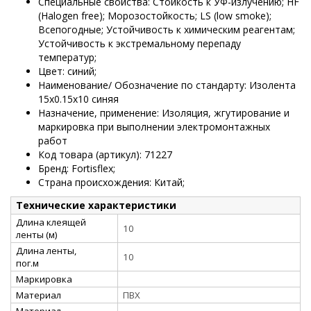
Специальные свойства: Стойкость к УФ-излучению; HF
(Halogen free); Морозостойкость; LS (low smoke);
Всепогодные; Устойчивость к химическим реагентам;
Устойчивость к экстремальному перепаду
температур;
Цвет: синий;
Наименование/ Обозначение по стандарту: Изолента
15х0.15х10 синяя
Назначение, применение: Изоляция, жгутирование и
маркировка при выполнении электромонтажных
работ
Код товара (артикул): 71227
Бренд: Fortisflex;
Страна происхождения: Китай;
Технические характеристики
Длина клеящей
10
ленты (м)
Длина ленты,
10
пог.м
Маркировка
Материал
ПВХ
Материал