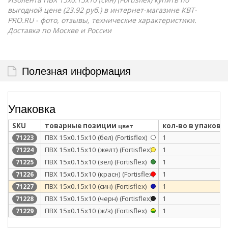
выгодной цене (23.92 руб.) в интернет-магазине КВТ-
PRO.RU - фото, отзывы, технические характеристики.
Доставка по Москве и России
Полезная информация
Упаковка
SKU
товарные позиции
кол-во в упаковк
цвет
ПВХ 15х0.15х10 (бел) (Fortisflex)
1
71223
ПВХ 15х0.15х10 (желт) (Fortisflex)
1
71224
ПВХ 15х0.15х10 (зел) (Fortisflex)
1
71225
ПВХ 15х0.15х10 (красн) (Fortisflex)
1
71226
ПВХ 15х0.15х10 (син) (Fortisflex)
1
71227
ПВХ 15х0.15х10 (черн) (Fortisflex)
1
71228
ПВХ 15х0.15х10 (ж/з) (Fortisflex)
1
71229