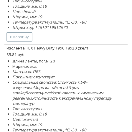
Тип: аксессуары
Толщина, мм: 0.18
Цвет: белый
Ширина, мм: 19
Температура эксплуатации, °C: -30...+80
Штрих-код: 14610119812970
В корзину
Изолента ПВХ Heavy Duty 19х0.18х20 (желт)
85.81 руб.
Длина ленты, пог.м: 20
Маркировка:
Материал: ПВХ
Покрытие: отсутствует
Специальные свойства:
Стойкость к УФ-
излучению
Морозостойкость
LS (low
smoke)
Всепогодные
Устойчивость к химическим
реагентам
Устойчивость к экстремальному перепаду
температур
Тип: аксессуары
Толщина, мм: 0.18
Цвет: желтый
Ширина, мм: 19
Температура эксплуатации, °C: -30...+80