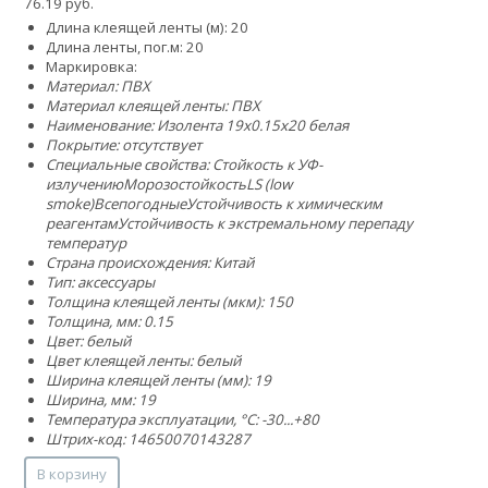
76.19 руб.
Длина клеящей ленты (м): 20
Длина ленты, пог.м: 20
Маркировка:
Материал: ПВХ
Материал клеящей ленты: ПВХ
Наименование: Изолента 19х0.15х20 белая
Покрытие: отсутствует
Специальные свойства:
Стойкость к УФ-
излучению
Морозостойкость
LS (low
smoke)
Всепогодные
Устойчивость к химическим
реагентам
Устойчивость к экстремальному перепаду
температур
Страна происхождения: Китай
Тип: аксессуары
Толщина клеящей ленты (мкм): 150
Толщина, мм: 0.15
Цвет: белый
Цвет клеящей ленты: белый
Ширина клеящей ленты (мм): 19
Ширина, мм: 19
Температура эксплуатации, °C: -30...+80
Штрих-код: 14650070143287
В корзину