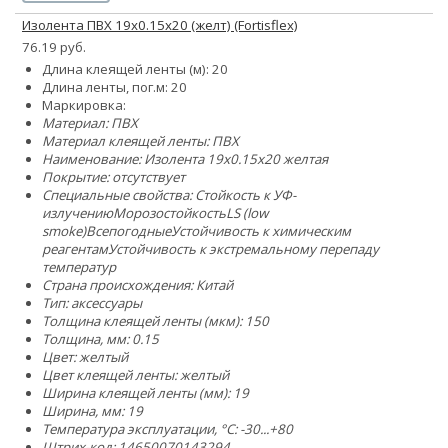
Изолента ПВХ 19х0.15х20 (желт) (Fortisflex)
76.19 руб.
Длина клеящей ленты (м): 20
Длина ленты, пог.м: 20
Маркировка:
Материал: ПВХ
Материал клеящей ленты: ПВХ
Наименование: Изолента 19х0.15х20 желтая
Покрытие: отсутствует
Специальные свойства:
Стойкость к УФ-
излучению
Морозостойкость
LS (low
smoke)
Всепогодные
Устойчивость к химическим
реагентам
Устойчивость к экстремальному перепаду
температур
Страна происхождения: Китай
Тип: аксессуары
Толщина клеящей ленты (мкм): 150
Толщина, мм: 0.15
Цвет: желтый
Цвет клеящей ленты: желтый
Ширина клеящей ленты (мм): 19
Ширина, мм: 19
Температура эксплуатации, °C: -30...+80
Штрих-код: 14650070143294