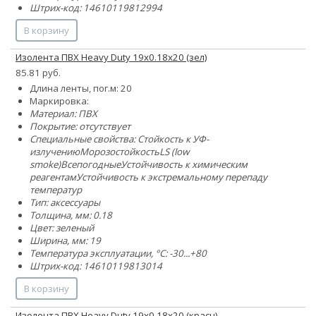
Штрих-код: 14610119812994
В корзину
Изолента ПВХ Heavy Duty 19х0.18х20 (зел)
85.81 руб.
Длина ленты, пог.м: 20
Маркировка:
Материал: ПВХ
Покрытие: отсутствует
Специальные свойства:
Стойкость к УФ-
излучению
Морозостойкость
LS (low
smoke)
Всепогодные
Устойчивость к химическим
реагентам
Устойчивость к экстремальному перепаду
температур
Тип: аксессуары
Толщина, мм: 0.18
Цвет: зеленый
Ширина, мм: 19
Температура эксплуатации, °C: -30...+80
Штрих-код: 14610119813014
В корзину
Изолента ПВХ Heavy Duty 19х0.18х20 (красн)