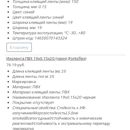
Толщина клеящей ленты (мкм): 150
Толщина, мм: 0.15
Цвет: синий
Цвет клеящей ленты: синий
Ширина клеящей ленты (мм): 19
Ширина, мм: 19
Температура эксплуатации, °C: -30...+80
Штрих-код: 14650070143324
В корзину
Изолента ПВХ 19х0.15х20 (черн) (Fortisflex)
76.19 руб.
Длина клеящей ленты (м): 20
Длина ленты, пог.м: 20
Маркировка:
Материал: ПВХ
Материал клеящей ленты: ПВХ
Наименование: Изолента 19х0.15х20 черная
Покрытие: отсутствует
Специальные свойства:
Стойкость к УФ-
излучению
Морозостойкость
LS (low
smoke)
Всепогодные
Устойчивость к химическим
реагентам
Устойчивость к экстремальному перепаду
температур