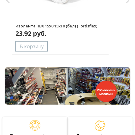
Изолента ПВХ 15х0.15х10 (бел) (Fortisflex)
И
23.92 руб.