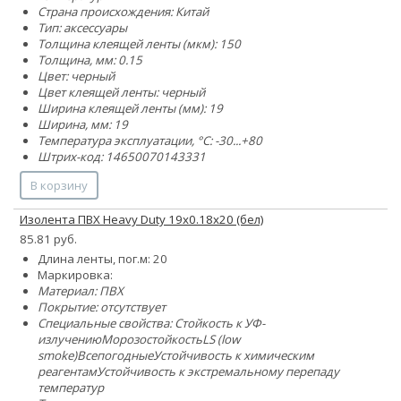
Страна происхождения: Китай
Тип: аксессуары
Толщина клеящей ленты (мкм): 150
Толщина, мм: 0.15
Цвет: черный
Цвет клеящей ленты: черный
Ширина клеящей ленты (мм): 19
Ширина, мм: 19
Температура эксплуатации, °C: -30...+80
Штрих-код: 14650070143331
В корзину
Изолента ПВХ Heavy Duty 19х0.18х20 (бел)
85.81 руб.
Длина ленты, пог.м: 20
Маркировка:
Материал: ПВХ
Покрытие: отсутствует
Специальные свойства:
Стойкость к УФ-
излучению
Морозостойкость
LS (low
smoke)
Всепогодные
Устойчивость к химическим
реагентам
Устойчивость к экстремальному перепаду
температур