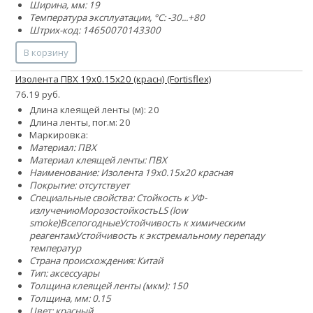
Ширина, мм: 19
Температура эксплуатации, °C: -30...+80
Штрих-код: 14650070143300
В корзину
Изолента ПВХ 19х0.15х20 (красн) (Fortisflex)
76.19 руб.
Длина клеящей ленты (м): 20
Длина ленты, пог.м: 20
Маркировка:
Материал: ПВХ
Материал клеящей ленты: ПВХ
Наименование: Изолента 19х0.15х20 красная
Покрытие: отсутствует
Специальные свойства:
Стойкость к УФ-
излучению
Морозостойкость
LS (low
smoke)
Всепогодные
Устойчивость к химическим
реагентам
Устойчивость к экстремальному перепаду
температур
Страна происхождения: Китай
Тип: аксессуары
Толщина клеящей ленты (мкм): 150
Толщина, мм: 0.15
Цвет: красный