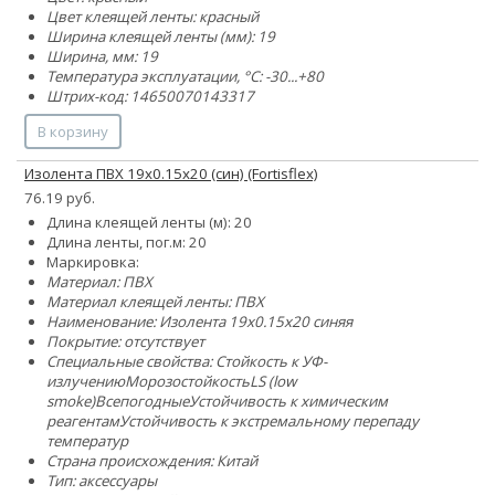
Цвет клеящей ленты: красный
Ширина клеящей ленты (мм): 19
Ширина, мм: 19
Температура эксплуатации, °C: -30...+80
Штрих-код: 14650070143317
В корзину
Изолента ПВХ 19х0.15х20 (син) (Fortisflex)
76.19 руб.
Длина клеящей ленты (м): 20
Длина ленты, пог.м: 20
Маркировка:
Материал: ПВХ
Материал клеящей ленты: ПВХ
Наименование: Изолента 19х0.15х20 синяя
Покрытие: отсутствует
Специальные свойства:
Стойкость к УФ-
излучению
Морозостойкость
LS (low
smoke)
Всепогодные
Устойчивость к химическим
реагентам
Устойчивость к экстремальному перепаду
температур
Страна происхождения: Китай
Тип: аксессуары