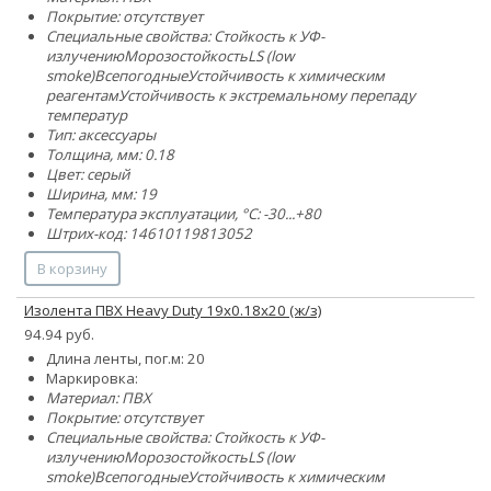
Покрытие: отсутствует
Специальные свойства:
Стойкость к УФ-
излучению
Морозостойкость
LS (low
smoke)
Всепогодные
Устойчивость к химическим
реагентам
Устойчивость к экстремальному перепаду
температур
Тип: аксессуары
Толщина, мм: 0.18
Цвет: серый
Ширина, мм: 19
Температура эксплуатации, °C: -30...+80
Штрих-код: 14610119813052
В корзину
Изолента ПВХ Heavy Duty 19х0.18х20 (ж/з)
94.94 руб.
Длина ленты, пог.м: 20
Маркировка:
Материал: ПВХ
Покрытие: отсутствует
Специальные свойства:
Стойкость к УФ-
излучению
Морозостойкость
LS (low
smoke)
Всепогодные
Устойчивость к химическим