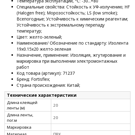
Температура эксплуатации, °C: -30...+80
Специальные свойства: Стойкость к УФ-излучению; HF
(Halogen free); Морозостойкость; LS (low smoke);
Всепогодные; Устойчивость к химическим реагентам;
Устойчивость к экстремальному перепаду
температур;
Цвет: желто-зеленый;
Наименование/ Обозначение по стандарту: Изолента
19х0.15х20 желто-зеленая
Назначение, применение: Изоляция, жгутирование и
маркировка при выполнении электромонтажных
работ
Код товара (артикул): 71237
Бренд: Fortisflex;
Страна происхождения: Китай;
Технические характеристики
Длина клеящей
20
ленты (м)
Длина ленты,
20
пог.м
Маркировка
Материал
ПВХ