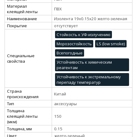
Материал
ПВХ
клеящей ленты
Наименование
Изолента 19х0.15х20 желто-зеленая
Покрытие
отсутствует
Стойкость к УФ-излучению
Морозостойкость
LS (low smoke)
Всепогодные
Специальные
свойства
Устойчивость к химическим
реагентам
Устойчивость к экстремальному
перепаду температур
Страна
Китай
происхождения
Тип
аксессуары
Толщина
клеящей ленты
150
(мкм)
Толщина, мм
0.15
Цвет
желто-зеленый