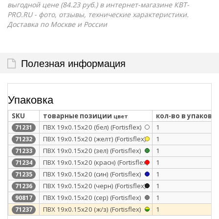
выгодной цене (84.23 руб.) в интернет-магазине КВТ-
PRO.RU - фото, отзывы, технические характеристики.
Доставка по Москве и России
Полезная информация
Упаковка
SKU
товарные позиции
кол-во в упаковк
цвет
ПВХ 19х0.15х20 (бел) (Fortisflex)
1
71231
ПВХ 19х0.15х20 (желт) (Fortisflex)
1
71232
ПВХ 19х0.15х20 (зел) (Fortisflex)
1
71233
ПВХ 19х0.15х20 (красн) (Fortisflex)
1
71234
ПВХ 19х0.15х20 (син) (Fortisflex)
1
71235
ПВХ 19х0.15х20 (черн) (Fortisflex)
1
71236
ПВХ 19х0.15x20 (сер) (Fortisflex)
1
90817
ПВХ 19х0.15х20 (ж/з) (Fortisflex)
1
71237