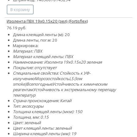
В корзину
Изолента ПВХ 19х0.15х20 (зел) (Fortisflex)
76.19 руб.
Длина клеящей ленты (м): 20
Длина ленты, пог.м: 20
Маркировка:
Материал: ПВХ
Материал клеящей ленты: ПВХ
Наименование: Изолента 19х0.15х20 зеленая
Покрытие: отсутствует
Специальные свойства:
Стойкость к УФ-
излучению
Морозостойкость
LS (low
smoke)
Всепогодные
Устойчивость к химическим
реагентам
Устойчивость к экстремальному перепаду
температур
Страна происхождения: Китай
Тип: аксессуары
Толщина клеящей ленты (мкм): 150
Толщина, мм: 0.15
Цвет: зеленый
Цвет клеящей ленты: зеленый
Ширина клеящей ленты (мм): 19