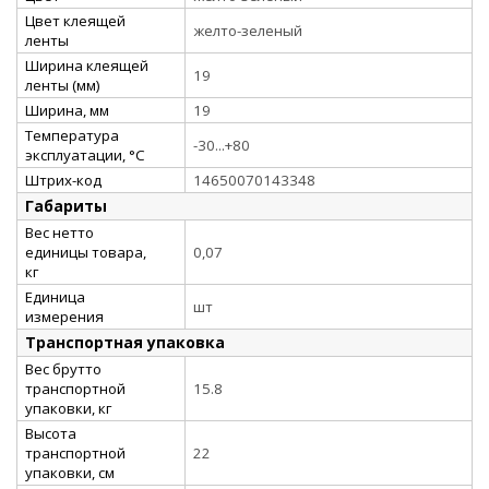
Цвет клеящей
желто-зеленый
ленты
Ширина клеящей
19
ленты (мм)
Ширина, мм
19
Температура
-30...+80
эксплуатации, °C
Штрих-код
14650070143348
Габариты
Вес нетто
единицы товара,
0,07
кг
Единица
шт
измерения
Транспортная упаковка
Вес брутто
транспортной
15.8
упаковки, кг
Высота
транспортной
22
упаковки, см