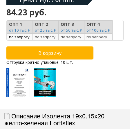
Цена с НДС/за 1шт:
84.23 руб.
ОПТ 1
ОПТ 2
ОПТ 3
ОПТ 4
от 10 тыс. ₽
от 25 тыс. ₽
от 50 тыс. ₽
от 100 тыс. ₽
по запросу
по запросу
по запросу
по запросу
Отгрузка кратно упаковке: 10 шт.
Описание Изолента 19х0.15х20
желто-зеленая Fortisflex