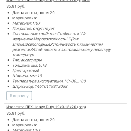
85.81 руб.
Длина ленты, пог.м: 20
Маркировка:
Материал: ПВХ
Покрытие: отсутствует
Специальные свойства:
Стойкость к УФ-
излучению
Морозостойкость
LS (low
smoke)
Всепогодные
Устойчивость к химическим
реагентам
Устойчивость к экстремальному перепаду
температур
Тип: аксессуары
Толщина, мм: 0.18
Цвет: красный
Ширина, мм: 19
Температура эксплуатации, °C: -30...+80
Штрих-код: 14610119813038
В корзину
Изолента ПВХ Heavy Duty 19х0.18х20 (сер)
85.81 руб.
Длина ленты, пог.м: 20
Маркировка:
Материал: ПВХ