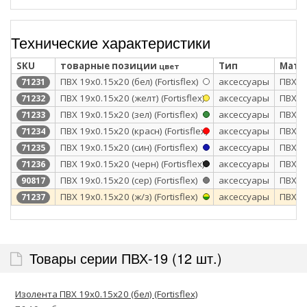
Технические характеристики
SKU
товарные позиции
Тип
Мате
цвет
ПВХ 19х0.15х20 (бел) (Fortisflex)
аксессуары
ПВХ
71231
ПВХ 19х0.15х20 (желт) (Fortisflex)
аксессуары
ПВХ
71232
ПВХ 19х0.15х20 (зел) (Fortisflex)
аксессуары
ПВХ
71233
ПВХ 19х0.15х20 (красн) (Fortisflex)
аксессуары
ПВХ
71234
ПВХ 19х0.15х20 (син) (Fortisflex)
аксессуары
ПВХ
71235
ПВХ 19х0.15х20 (черн) (Fortisflex)
аксессуары
ПВХ
71236
ПВХ 19х0.15x20 (сер) (Fortisflex)
аксессуары
ПВХ
90817
ПВХ 19х0.15х20 (ж/з) (Fortisflex)
аксессуары
ПВХ
71237
Товары серии ПВХ-19 (12 шт.)
Изолента ПВХ 19х0.15х20 (бел) (Fortisflex)