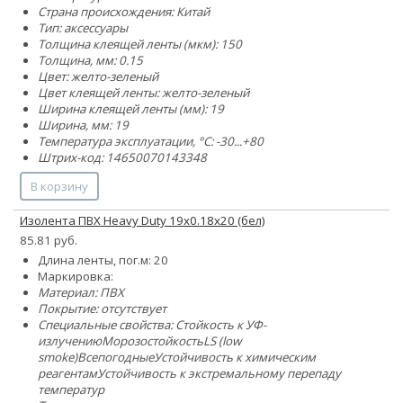
Страна происхождения: Китай
Тип: аксессуары
Толщина клеящей ленты (мкм): 150
Толщина, мм: 0.15
Цвет: желто-зеленый
Цвет клеящей ленты: желто-зеленый
Ширина клеящей ленты (мм): 19
Ширина, мм: 19
Температура эксплуатации, °C: -30...+80
Штрих-код: 14650070143348
В корзину
Изолента ПВХ Heavy Duty 19х0.18х20 (бел)
85.81 руб.
Длина ленты, пог.м: 20
Маркировка:
Материал: ПВХ
Покрытие: отсутствует
Специальные свойства:
Стойкость к УФ-
излучению
Морозостойкость
LS (low
smoke)
Всепогодные
Устойчивость к химическим
реагентам
Устойчивость к экстремальному перепаду
температур