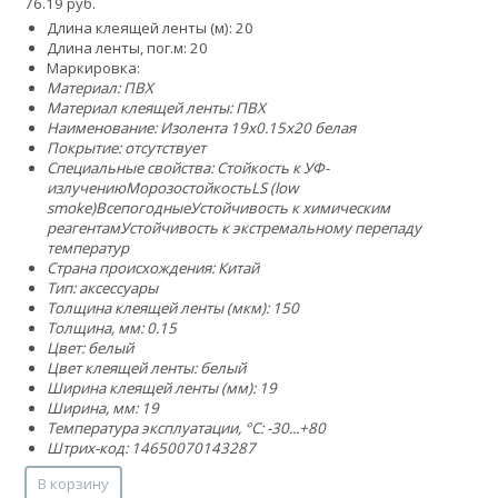
76.19 руб.
Длина клеящей ленты (м): 20
Длина ленты, пог.м: 20
Маркировка:
Материал: ПВХ
Материал клеящей ленты: ПВХ
Наименование: Изолента 19х0.15х20 белая
Покрытие: отсутствует
Специальные свойства:
Стойкость к УФ-
излучению
Морозостойкость
LS (low
smoke)
Всепогодные
Устойчивость к химическим
реагентам
Устойчивость к экстремальному перепаду
температур
Страна происхождения: Китай
Тип: аксессуары
Толщина клеящей ленты (мкм): 150
Толщина, мм: 0.15
Цвет: белый
Цвет клеящей ленты: белый
Ширина клеящей ленты (мм): 19
Ширина, мм: 19
Температура эксплуатации, °C: -30...+80
Штрих-код: 14650070143287
В корзину