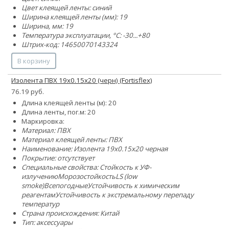
Цвет клеящей ленты: синий
Ширина клеящей ленты (мм): 19
Ширина, мм: 19
Температура эксплуатации, °C: -30...+80
Штрих-код: 14650070143324
В корзину
Изолента ПВХ 19х0.15х20 (черн) (Fortisflex)
76.19 руб.
Длина клеящей ленты (м): 20
Длина ленты, пог.м: 20
Маркировка:
Материал: ПВХ
Материал клеящей ленты: ПВХ
Наименование: Изолента 19х0.15х20 черная
Покрытие: отсутствует
Специальные свойства:
Стойкость к УФ-
излучению
Морозостойкость
LS (low
smoke)
Всепогодные
Устойчивость к химическим
реагентам
Устойчивость к экстремальному перепаду
температур
Страна происхождения: Китай
Тип: аксессуары