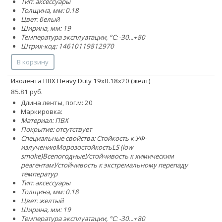
Тип: аксессуары
Толщина, мм: 0.18
Цвет: белый
Ширина, мм: 19
Температура эксплуатации, °C: -30...+80
Штрих-код: 14610119812970
В корзину
Изолента ПВХ Heavy Duty 19х0.18х20 (желт)
85.81 руб.
Длина ленты, пог.м: 20
Маркировка:
Материал: ПВХ
Покрытие: отсутствует
Специальные свойства:
Стойкость к УФ-
излучению
Морозостойкость
LS (low
smoke)
Всепогодные
Устойчивость к химическим
реагентам
Устойчивость к экстремальному перепаду
температур
Тип: аксессуары
Толщина, мм: 0.18
Цвет: желтый
Ширина, мм: 19
Температура эксплуатации, °C: -30...+80