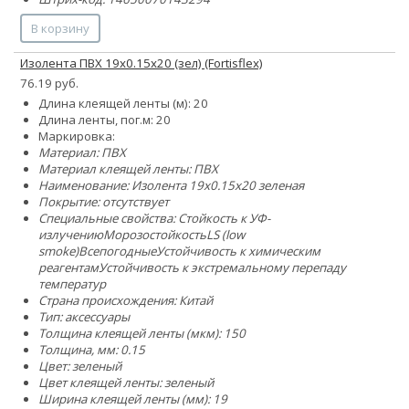
В корзину
Изолента ПВХ 19х0.15х20 (зел) (Fortisflex)
76.19 руб.
Длина клеящей ленты (м): 20
Длина ленты, пог.м: 20
Маркировка:
Материал: ПВХ
Материал клеящей ленты: ПВХ
Наименование: Изолента 19х0.15х20 зеленая
Покрытие: отсутствует
Специальные свойства:
Стойкость к УФ-
излучению
Морозостойкость
LS (low
smoke)
Всепогодные
Устойчивость к химическим
реагентам
Устойчивость к экстремальному перепаду
температур
Страна происхождения: Китай
Тип: аксессуары
Толщина клеящей ленты (мкм): 150
Толщина, мм: 0.15
Цвет: зеленый
Цвет клеящей ленты: зеленый
Ширина клеящей ленты (мм): 19