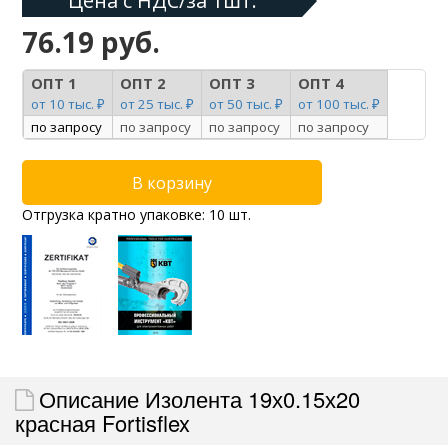
Цена с НДС/за 1шт:
76.19 руб.
ОПТ 1
ОПТ 2
ОПТ 3
ОПТ 4
от 10 тыс. ₽
от 25 тыс. ₽
от 50 тыс. ₽
от 100 тыс. ₽
по запросу
по запросу
по запросу
по запросу
Отгрузка кратно упаковке: 10 шт.
Описание Изолента 19х0.15х20
красная Fortisflex