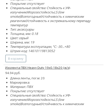
Покрытие: отсутствует
Специальные свойства:
Стойкость к УФ-
излучению
Морозостойкость
LS (low
smoke)
Всепогодные
Устойчивость к химическим
реагентам
Устойчивость к экстремальному перепаду
температур
Тип: аксессуары
Толщина, мм: 0.18
Цвет: серый
Ширина, мм: 19
Температура эксплуатации, °C: -30...+80
Штрих-код: 14610119813052
В корзину
Изолента ПВХ Heavy Duty 19х0.18х20 (ж/з)
94.94 руб.
Длина ленты, пог.м: 20
Маркировка:
Материал: ПВХ
Покрытие: отсутствует
Специальные свойства:
Стойкость к УФ-
излучению
Морозостойкость
LS (low
smoke)
Всепогодные
Устойчивость к химическим