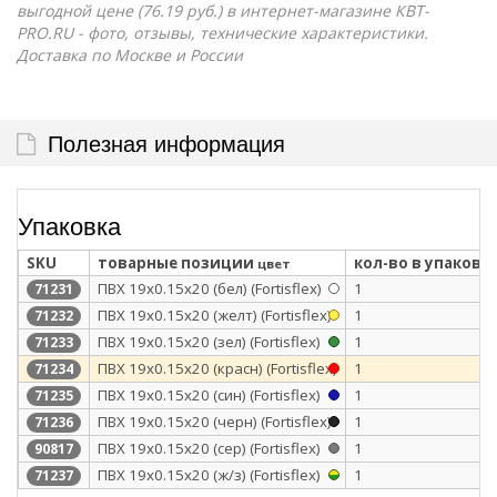
выгодной цене (76.19 руб.) в интернет-магазине КВТ-
PRO.RU - фото, отзывы, технические характеристики.
Доставка по Москве и России
Полезная информация
Упаковка
SKU
товарные позиции
кол-во в упаковк
цвет
ПВХ 19х0.15х20 (бел) (Fortisflex)
1
71231
ПВХ 19х0.15х20 (желт) (Fortisflex)
1
71232
ПВХ 19х0.15х20 (зел) (Fortisflex)
1
71233
ПВХ 19х0.15х20 (красн) (Fortisflex)
1
71234
ПВХ 19х0.15х20 (син) (Fortisflex)
1
71235
ПВХ 19х0.15х20 (черн) (Fortisflex)
1
71236
ПВХ 19х0.15x20 (сер) (Fortisflex)
1
90817
ПВХ 19х0.15х20 (ж/з) (Fortisflex)
1
71237