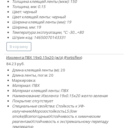
Толщина клеящей ленты (мкм): 150
Толщина, мм: 0.15
Цвет: черный
Цвет клеящей ленты: черный
Ширина клеящей ленты (мм): 19
Ширина, мм: 19
Температура эксплуатации, °C: -30...+80
Штрих-код: 14650070143331
В корзину
Изолента ПВХ 19х0.15х20 (ж/з) (Fortisflex)
84.23 руб.
Длина клеящей ленты (м): 20
Длина ленты, пог.м: 20
Маркировка:
Материал: ПВХ
Материал клеящей ленты: ПВХ
Наименование: Изолента 19х0.15х20 желто-зеленая
Покрытие: отсутствует
Специальные свойства:
Стойкость к УФ-
излучению
Морозостойкость
LS (low
smoke)
Всепогодные
Устойчивость к химическим
реагентам
Устойчивость к экстремальному перепаду
температур