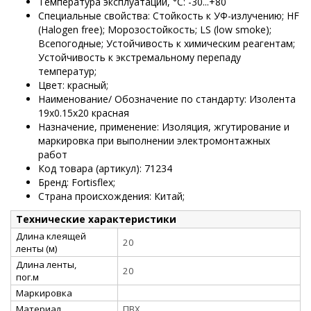
Температура эксплуатации, °C: -30...+80
Специальные свойства: Стойкость к УФ-излучению; HF
(Halogen free); Морозостойкость; LS (low smoke);
Всепогодные; Устойчивость к химическим реагентам;
Устойчивость к экстремальному перепаду
температур;
Цвет: красный;
Наименование/ Обозначение по стандарту: Изолента
19х0.15х20 красная
Назначение, применение: Изоляция, жгутирование и
маркировка при выполнении электромонтажных
работ
Код товара (артикул): 71234
Бренд: Fortisflex;
Страна происхождения: Китай;
Технические характеристики
Длина клеящей
20
ленты (м)
Длина ленты,
20
пог.м
Маркировка
Материал
ПВХ