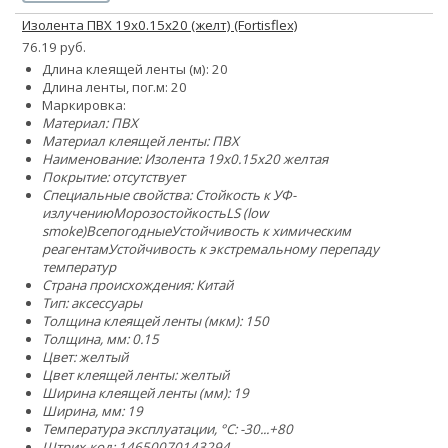
Изолента ПВХ 19х0.15х20 (желт) (Fortisflex)
76.19 руб.
Длина клеящей ленты (м): 20
Длина ленты, пог.м: 20
Маркировка:
Материал: ПВХ
Материал клеящей ленты: ПВХ
Наименование: Изолента 19х0.15х20 желтая
Покрытие: отсутствует
Специальные свойства:
Стойкость к УФ-
излучению
Морозостойкость
LS (low
smoke)
Всепогодные
Устойчивость к химическим
реагентам
Устойчивость к экстремальному перепаду
температур
Страна происхождения: Китай
Тип: аксессуары
Толщина клеящей ленты (мкм): 150
Толщина, мм: 0.15
Цвет: желтый
Цвет клеящей ленты: желтый
Ширина клеящей ленты (мм): 19
Ширина, мм: 19
Температура эксплуатации, °C: -30...+80
Штрих-код: 14650070143294