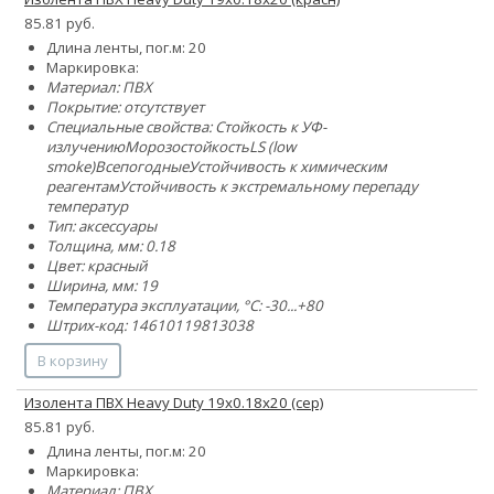
85.81 руб.
Длина ленты, пог.м: 20
Маркировка:
Материал: ПВХ
Покрытие: отсутствует
Специальные свойства:
Стойкость к УФ-
излучению
Морозостойкость
LS (low
smoke)
Всепогодные
Устойчивость к химическим
реагентам
Устойчивость к экстремальному перепаду
температур
Тип: аксессуары
Толщина, мм: 0.18
Цвет: красный
Ширина, мм: 19
Температура эксплуатации, °C: -30...+80
Штрих-код: 14610119813038
В корзину
Изолента ПВХ Heavy Duty 19х0.18х20 (сер)
85.81 руб.
Длина ленты, пог.м: 20
Маркировка:
Материал: ПВХ