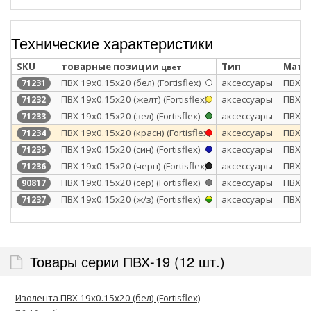
Технические характеристики
SKU
товарные позиции
Тип
Мате
цвет
ПВХ 19х0.15х20 (бел) (Fortisflex)
аксессуары
ПВХ
71231
ПВХ 19х0.15х20 (желт) (Fortisflex)
аксессуары
ПВХ
71232
ПВХ 19х0.15х20 (зел) (Fortisflex)
аксессуары
ПВХ
71233
ПВХ 19х0.15х20 (красн) (Fortisflex)
аксессуары
ПВХ
71234
ПВХ 19х0.15х20 (син) (Fortisflex)
аксессуары
ПВХ
71235
ПВХ 19х0.15х20 (черн) (Fortisflex)
аксессуары
ПВХ
71236
ПВХ 19х0.15x20 (сер) (Fortisflex)
аксессуары
ПВХ
90817
ПВХ 19х0.15х20 (ж/з) (Fortisflex)
аксессуары
ПВХ
71237
Товары серии ПВХ-19 (12 шт.)
Изолента ПВХ 19х0.15х20 (бел) (Fortisflex)