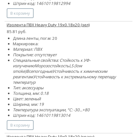
Штрих-код: 14610119812994
В корзину
Изолента ПВХ Heavy Duty 19х0.18х20 (зел)
85.81 руб.
Длина ленты, пог.м: 20
Маркировка:
Материал: ПВХ
Покрытие: отсутствует
Специальные свойства:
Стойкость к УФ-
излучению
Морозостойкость
LS (low
smoke)
Всепогодные
Устойчивость к химическим
реагентам
Устойчивость к экстремальному перепаду
температур
Тип: аксессуары
Толщина, мм: 0.18
Цвет: зеленый
Ширина, мм: 19
Температура эксплуатации, °C: -30...+80
Штрих-код: 14610119813014
В корзину
Изолента ПВХ Heavy Duty 19х0.18х20 (красн)