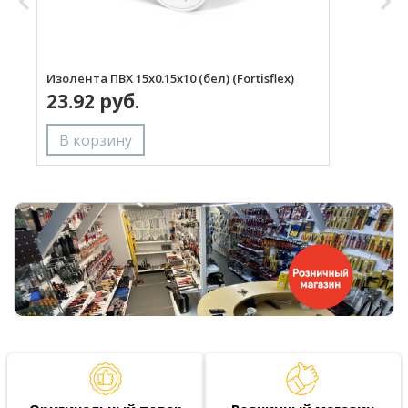
Изолента ПВХ 15х0.15х10 (бел) (Fortisflex)
И
23.92 руб.