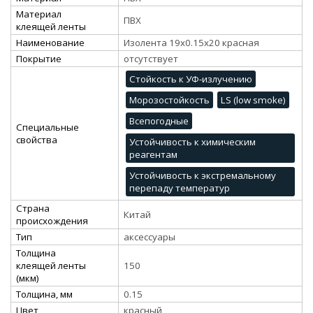
Материал
ПВХ
клеящей ленты
Наименование
Изолента 19х0.15х20 красная
Покрытие
отсутствует
Стойкость к УФ-излучению
Морозостойкость
LS (low smoke)
Всепогодные
Специальные
свойства
Устойчивость к химическим
реагентам
Устойчивость к экстремальному
перепаду температур
Страна
Китай
происхождения
Тип
аксессуары
Толщина
клеящей ленты
150
(мкм)
Толщина, мм
0.15
Цвет
красный