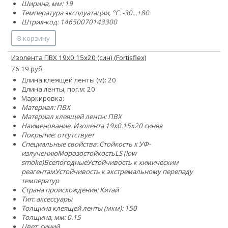
Ширина, мм: 19
Температура эксплуатации, °C: -30...+80
Штрих-код: 14650070143300
В корзину
Изолента ПВХ 19х0.15х20 (син) (Fortisflex)
76.19 руб.
Длина клеящей ленты (м): 20
Длина ленты, пог.м: 20
Маркировка:
Материал: ПВХ
Материал клеящей ленты: ПВХ
Наименование: Изолента 19х0.15х20 синяя
Покрытие: отсутствует
Специальные свойства:
Стойкость к УФ-
излучению
Морозостойкость
LS (low
smoke)
Всепогодные
Устойчивость к химическим
реагентам
Устойчивость к экстремальному перепаду
температур
Страна происхождения: Китай
Тип: аксессуары
Толщина клеящей ленты (мкм): 150
Толщина, мм: 0.15
Цвет: синий