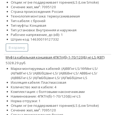
Опции:
нг (не поддерживает горение)
LS (Low Smoke)
Сечение жил, мм²:
70
95
120
Страна происхождения: Россия
Технология монтажа: термоусаживаемая
Тип кабеля: с броней
Тип муфты: Концевая
Тип установки: Внутренняя и наружная
Рабочее напряжение, до (кВ): 1
Штрих-код: 14630019127332
В корзину
Муфта кабельная концевая 4ПКТп(б)-1-70/120(Б) нг-LS (КВТ)
5328.29 руб.
Марки монтируемых кабелей: (А)ВВГнг-LS/ NYMнг-LS/
(А)ПвВГнг-LS/ (А)ВБбШвнг-LS/ (А)ВБВнг-LS/ АВВБнг-LS/
(А)ВВБГнг-LS/ (А)ПвБбШвнг-LS/ (А)ПвБбШпнг-LS
Изоляция кабеля: Пластмассовая
Количество жил в кабеле: 4
Комплектация: с болтовыми наконечниками
Наименование: 4ПКТп(б)-1-70/120(Б) нг-LS
Норма отгрузки: 1
Опции:
нг (не поддерживает горение)
LS (Low Smoke)
Сечение жил, мм²:
70
95
120
Страна происхождения: Россия