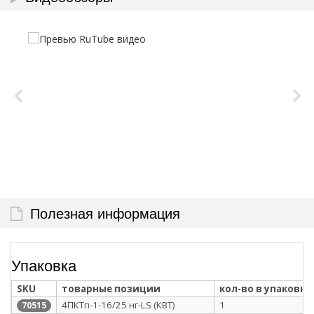
Полезная информация
Упаковка
SKU
товарные позиции
кол-во в упаковке
4ПКТп-1-16/25 нг-LS (КВТ)
1
70515