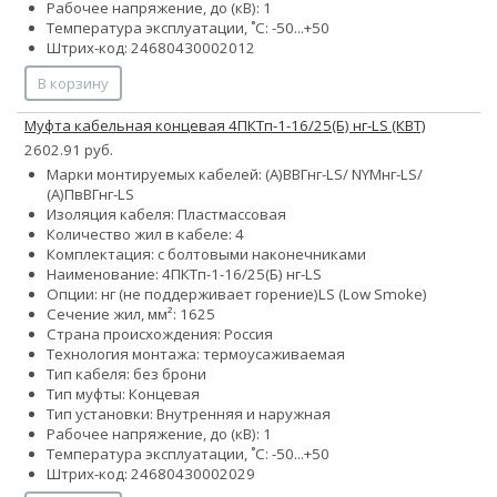
Рабочее напряжение, до (кВ): 1
Температура эксплуатации, ˚С: -50...+50
Штрих-код: 24680430002012
В корзину
Муфта кабельная концевая 4ПКТп-1-16/25(Б) нг-LS (КВТ)
2602.91 руб.
Марки монтируемых кабелей: (А)ВВГнг-LS/ NYMнг-LS/
(А)ПвВГнг-LS
Изоляция кабеля: Пластмассовая
Количество жил в кабеле: 4
Комплектация: с болтовыми наконечниками
Наименование: 4ПКТп-1-16/25(Б) нг-LS
Опции:
нг (не поддерживает горение)
LS (Low Smoke)
Сечение жил, мм²:
16
25
Страна происхождения: Россия
Технология монтажа: термоусаживаемая
Тип кабеля: без брони
Тип муфты: Концевая
Тип установки: Внутренняя и наружная
Рабочее напряжение, до (кВ): 1
Температура эксплуатации, ˚С: -50...+50
Штрих-код: 24680430002029