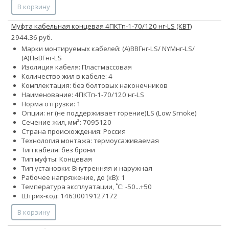
В корзину
Муфта кабельная концевая 4ПКТп-1-70/120 нг-LS (КВТ)
2944.36 руб.
Марки монтируемых кабелей: (А)ВВГнг-LS/ NYMнг-LS/
(А)ПвВГнг-LS
Изоляция кабеля: Пластмассовая
Количество жил в кабеле: 4
Комплектация: без болтовых наконечников
Наименование: 4ПКТп-1-70/120 нг-LS
Норма отгрузки: 1
Опции:
нг (не поддерживает горение)
LS (Low Smoke)
Сечение жил, мм²:
70
95
120
Страна происхождения: Россия
Технология монтажа: термоусаживаемая
Тип кабеля: без брони
Тип муфты: Концевая
Тип установки: Внутренняя и наружная
Рабочее напряжение, до (кВ): 1
Температура эксплуатации, ˚С: -50...+50
Штрих-код: 14630019127172
В корзину