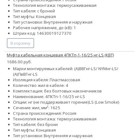
Технология монтажа: термоусаживаемая
Тип кабеля: с броней
Тип муфты: Концевая
Тип установки: Внутренняя и наружная
Рабочее напряжение, до (кВ): 1
Штрих-код: 14630019127370
В корзину
Муфта кабельная концевая 4ПКТп-1-16/25 нг-LS (КВТ)
1686.00 руб.
Марки монтируемых кабелей: (А)ВВГнг-LS/ NYMнг-LS/
(А)ПвВГнг-LS
Изоляция кабеля: Пластмассовая
Количество жил в кабеле: 4
Комплектация: без болтовых наконечников
Наименование: 4ПКТп-1-16/25 нг-LS
Опции:
нг (не поддерживает горение)
LS (Low Smoke)
Сечение жил, мм²:
16
25
Страна происхождения: Россия
Технология монтажа: термоусаживаемая
Тип кабеля: без брони
Тип муфты: Концевая
Тип установки: Внутренняя и наружная