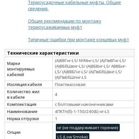
Термоусадочные кабельные муфты. Общие
сведения.
Общие рекомендации по монтажу
термоусаживаемых муфт
Типичные ошибки при монтаже концевых муфт
Технические характеристики
(А)ВВГнг-LS/ NYMнг-LS/ (А)ПвВГнг-LS/
Марки
(А)ВБбШвнг-LS/ (А)ВБВнг-LS/ АВВБнг-
монтируемых
LS/ (А)ВВБГнг-LS/ (А)ПвБбШвнг-LS/
кабелей
(А)ПвБбШпнг-LS
Изоляция кабеля
Пластмассовая
Количество жил
4
в кабеле
Комплектация
с болтовыми наконечниками
Наименование
4ПКТп(б)-1-150/240(Б) нг-LS
Норма отгрузки
1
нг (не поддерживает горение)
Опции
LS (Low Smoke)