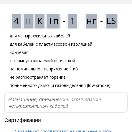
4
П
К
Тп
-
1
нг
-
LS
для четырёхжильных кабелей
для кабелей с пластмассовой изоляцией
концевая
с термоусаживаемой перчаткой
на номинальное напряжение 1 кВ
не распространяет горение
пониженного дымо- и газовыделения (low smoke)
Назначение, применение: оконцевание
четырехжильных кабелей
Сертификация
Сертификат соответствия на кабельные муфты