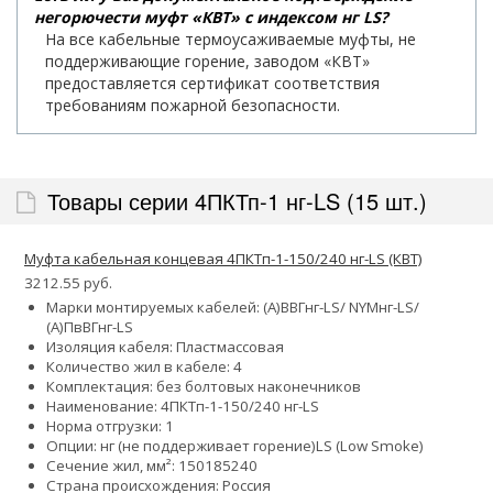
негорючести муфт «КВТ» с индексом нг LS?
На все кабельные термоусаживаемые муфты, не
поддерживающие горение, заводом «КВТ»
предоставляется сертификат соответствия
требованиям пожарной безопасности.
Товары серии 4ПКТп-1 нг-LS (15 шт.)
Муфта кабельная концевая 4ПКТп-1-150/240 нг-LS (КВТ)
3212.55 руб.
Марки монтируемых кабелей: (А)ВВГнг-LS/ NYMнг-LS/
(А)ПвВГнг-LS
Изоляция кабеля: Пластмассовая
Количество жил в кабеле: 4
Комплектация: без болтовых наконечников
Наименование: 4ПКТп-1-150/240 нг-LS
Норма отгрузки: 1
Опции:
нг (не поддерживает горение)
LS (Low Smoke)
Сечение жил, мм²:
150
185
240
Страна происхождения: Россия