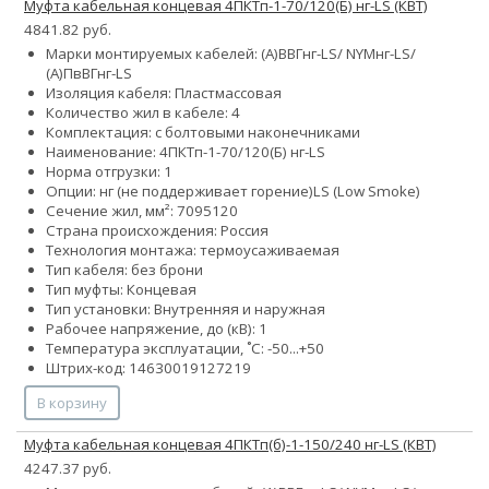
Муфта кабельная концевая 4ПКТп-1-70/120(Б) нг-LS (КВТ)
4841.82 руб.
Марки монтируемых кабелей: (А)ВВГнг-LS/ NYMнг-LS/
(А)ПвВГнг-LS
Изоляция кабеля: Пластмассовая
Количество жил в кабеле: 4
Комплектация: с болтовыми наконечниками
Наименование: 4ПКТп-1-70/120(Б) нг-LS
Норма отгрузки: 1
Опции:
нг (не поддерживает горение)
LS (Low Smoke)
Сечение жил, мм²:
70
95
120
Страна происхождения: Россия
Технология монтажа: термоусаживаемая
Тип кабеля: без брони
Тип муфты: Концевая
Тип установки: Внутренняя и наружная
Рабочее напряжение, до (кВ): 1
Температура эксплуатации, ˚С: -50...+50
Штрих-код: 14630019127219
В корзину
Муфта кабельная концевая 4ПКТп(б)-1-150/240 нг-LS (КВТ)
4247.37 руб.