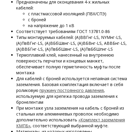
Предназначены для оконцевания 4-х жильных
кабелей:
с пластмассовой изоляцией (ПВХ/СПЭ)
с броней
на напряжение до 1 кВ
Соответствует требованиям ГОСТ 13781.0-86
Типы монтируемых кабелей: (А)ВВГнг-LS, NYMнг-LS,
(А)ПвВГнг-LS, (А)ВБбШвнг-LS, (А)ВБВнг-LS, АВВБнг-LS,
(А)ВВБГнг-LS, (А)ПвБбШвнг-LS, (А)ПвБбШпнг-LS
Термоплавкий клей, нанесенный на внутреннюю
поверхность перчатки и концевых манжет,
обеспечивает полную герметичность муфты после
монтажа
Для кабелей с броней используется непаяная система
заземления. Базовая комплектация включает в себя
роликовую
пружину постоянного давления
,
используемую для крепежа провода заземления к
бронелентам
При монтаже узла заземления на кабель с броней из
стальных или алюминиевых проволок необходимо
дополнительно использовать
«Комплект заземления
КМПБ»
, соответствующий выбранной муфте.
Материалы, из которых изготовлены