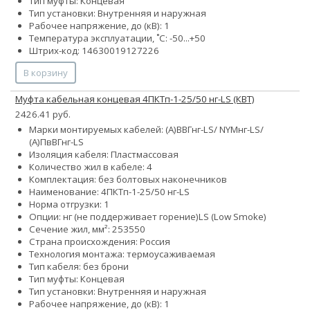
Тип муфты: Концевая
Тип установки: Внутренняя и наружная
Рабочее напряжение, до (кВ): 1
Температура эксплуатации, ˚С: -50...+50
Штрих-код: 14630019127226
В корзину
Муфта кабельная концевая 4ПКТп-1-25/50 нг-LS (КВТ)
2426.41 руб.
Марки монтируемых кабелей: (А)ВВГнг-LS/ NYMнг-LS/
(А)ПвВГнг-LS
Изоляция кабеля: Пластмассовая
Количество жил в кабеле: 4
Комплектация: без болтовых наконечников
Наименование: 4ПКТп-1-25/50 нг-LS
Норма отгрузки: 1
Опции:
нг (не поддерживает горение)
LS (Low Smoke)
Сечение жил, мм²:
25
35
50
Страна происхождения: Россия
Технология монтажа: термоусаживаемая
Тип кабеля: без брони
Тип муфты: Концевая
Тип установки: Внутренняя и наружная
Рабочее напряжение, до (кВ): 1