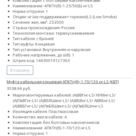
Комплектация: с болтовыми наконечниками
Наименование: 4ПКТп(б)-1-25/50(Б) нг-LS
Норма отгрузки: 1
Опции:
нг (не поддерживает горение)
LS (Low Smoke)
Сечение жил, мм²:
25
35
50
Страна происхождения: Россия
Технология монтажа: термоусаживаемая
Тип кабеля: с броней
Тип муфты: Концевая
Тип установки: Внутренняя и наружная
Рабочее напряжение, до (кВ): 1
Штрих-код: 14630019127363
В корзину
Муфта кабельная концевая 4ПКТп(б)-1-70/120 нг-LS (КВТ)
3538.66 руб.
Марки монтируемых кабелей: (А)ВВГнг-LS/ NYMнг-LS/
(А)ПвВГнг-LS/ (А)ВБбШвнг-LS/ (А)ВБВнг-LS/ АВВБнг-LS/
(А)ВВБГнг-LS/ (А)ПвБбШвнг-LS/ (А)ПвБбШпнг-LS
Изоляция кабеля: Пластмассовая
Количество жил в кабеле: 4
Комплектация: без болтовых наконечников
Наименование: 4ПКТп(б)-1-70/120 нг-LS
Норма отгрузки: 1