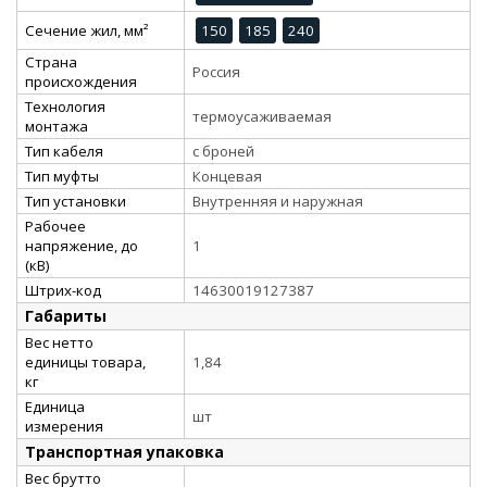
Сечение жил, мм²
150
185
240
Страна
Россия
происхождения
Технология
термоусаживаемая
монтажа
Тип кабеля
с броней
Тип муфты
Концевая
Тип установки
Внутренняя и наружная
Рабочее
напряжение, до
1
(кВ)
Штрих-код
14630019127387
Габариты
Вес нетто
единицы товара,
1,84
кг
Единица
шт
измерения
Транспортная упаковка
Вес брутто