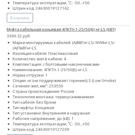
Температура эксплуатации, ˚С: -50...+50
Штрих-код: 24630019127162
В корзину
Муфта кабельная концевая 4ПКТп-1-25/50(Б) нг-LS (КВТ)
3390.32 руб.
Марки монтируемых кабелей: (А)ВВГнг-LS/ NYMнг-LS/
(А)ПвВГнг-LS
Изоляция кабеля: Пластмассовая
Количество жил в кабеле: 4
Комплектация: с болтовыми наконечниками
Наименование: 4ПКТп-1-25/50(Б) нг-LS
Норма отгрузки: 1
Опции:
нг (не поддерживает горение)
LS (Low Smoke)
Сечение жил, мм²:
25
35
50
Страна происхождения: Россия
Технология монтажа: термоусаживаемая
Тип кабеля: без брони
Тип муфты: Концевая
Тип установки: Внутренняя и наружная
Рабочее напряжение, до (кВ): 1
Температура эксплуатации, ˚С: -50...+50
Штрих-код: 24630019127209