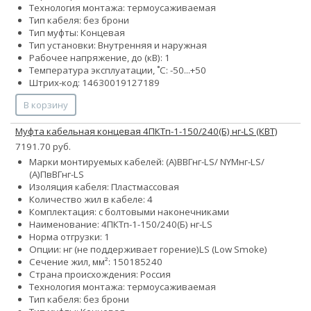
Технология монтажа: термоусаживаемая
Тип кабеля: без брони
Тип муфты: Концевая
Тип установки: Внутренняя и наружная
Рабочее напряжение, до (кВ): 1
Температура эксплуатации, ˚С: -50...+50
Штрих-код: 14630019127189
В корзину
Муфта кабельная концевая 4ПКТп-1-150/240(Б) нг-LS (КВТ)
7191.70 руб.
Марки монтируемых кабелей: (А)ВВГнг-LS/ NYMнг-LS/
(А)ПвВГнг-LS
Изоляция кабеля: Пластмассовая
Количество жил в кабеле: 4
Комплектация: с болтовыми наконечниками
Наименование: 4ПКТп-1-150/240(Б) нг-LS
Норма отгрузки: 1
Опции:
нг (не поддерживает горение)
LS (Low Smoke)
Сечение жил, мм²:
150
185
240
Страна происхождения: Россия
Технология монтажа: термоусаживаемая
Тип кабеля: без брони