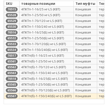
SKU
товарные позиции
Тип муфты
Техн
4ПКТп-1-16/25 нг-LS (КВТ)
Концевая
терм
70515
4ПКТп-1-25/50 нг-LS (КВТ)
Концевая
терм
65528
4ПКТп-1-70/120 нг-LS (КВТ)
Концевая
терм
65529
4ПКТп-1-150/240 нг-LS (КВТ)
Концевая
терм
65530
4ПКТп-1-16/25(Б) нг-LS (КВТ)
Концевая
терм
70516
4ПКТп-1-25/50(Б) нг-LS (КВТ)
Концевая
терм
65532
4ПКТп-1-70/120(Б) нг-LS (КВТ)
Концевая
терм
65533
4ПКТп-1-150/240(Б) нг-LS (КВТ)
Концевая
терм
65534
4ПКТп(б)-1-16/25 нг-LS (КВТ)
Концевая
терм
70517
4ПКТп(б)-1-25/50 нг-LS (КВТ)
Концевая
терм
65561
4ПКТп(б)-1-70/120 нг-LS (КВТ)
Концевая
терм
65562
4ПКТп(б)-1-150/240 нг-LS (КВТ)
Концевая
терм
65563
4ПКТп(б)-1-16/25(Б) нг-LS (КВТ)
Концевая
терм
70518
4ПКТп(б)-1-25/50(Б) нг-LS (КВТ)
Концевая
терм
65565
4ПКТп(б)-1-70/120(Б) нг-LS (КВТ)
Концевая
терм
65566
4ПКТп(б)-1-150/240(Б) нг-LS (КВТ)
Концевая
терм
65567