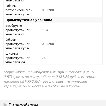
упаковки, кг
Объём
потребительской
0.00208
упаковки, куб.м
Промежуточная упаковка
Вес брутто
промежуточной
1,84
упаковки, кг
Объём
промежуточной
0,00208
упаковки, куб.м
Ширина
промежуточной
26
упаковки, см
Муфта кабельная концевая 4ПКТп(б)-1-150/240(Б) нг-LS
(КВТ) купить по выгодной цене (8187.28 руб.) в интернет-
магазине КВТ-PRO.RU - фото, отзывы, технические
характеристики. Доставка по Москве и России
Видеообзоры