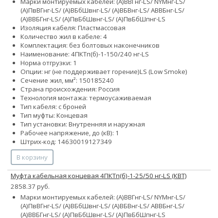
Марки монтируемых кабелей: (А)ВВГнг-LS/ NYMнг-LS/
(А)ПвВГнг-LS/ (А)ВБбШвнг-LS/ (А)ВБВнг-LS/ АВВБнг-LS/
(А)ВВБГнг-LS/ (А)ПвБбШвнг-LS/ (А)ПвБбШпнг-LS
Изоляция кабеля: Пластмассовая
Количество жил в кабеле: 4
Комплектация: без болтовых наконечников
Наименование: 4ПКТп(б)-1-150/240 нг-LS
Норма отгрузки: 1
Опции:
нг (не поддерживает горение)
LS (Low Smoke)
Сечение жил, мм²:
150
185
240
Страна происхождения: Россия
Технология монтажа: термоусаживаемая
Тип кабеля: с броней
Тип муфты: Концевая
Тип установки: Внутренняя и наружная
Рабочее напряжение, до (кВ): 1
Штрих-код: 14630019127349
В корзину
Муфта кабельная концевая 4ПКТп(б)-1-25/50 нг-LS (КВТ)
2858.37 руб.
Марки монтируемых кабелей: (А)ВВГнг-LS/ NYMнг-LS/
(А)ПвВГнг-LS/ (А)ВБбШвнг-LS/ (А)ВБВнг-LS/ АВВБнг-LS/
(А)ВВБГнг-LS/ (А)ПвБбШвнг-LS/ (А)ПвБбШпнг-LS