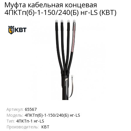
Муфта кабельная концевая
4ПКТп(б)-1-150/240(Б) нг-LS (КВТ)
Артикул:
65567
Модель:
4ПКТп(б)-1-150/240(Б) нг-LS
Тип:
4ПКТп-1 нг-LS
Производитель:
КВТ