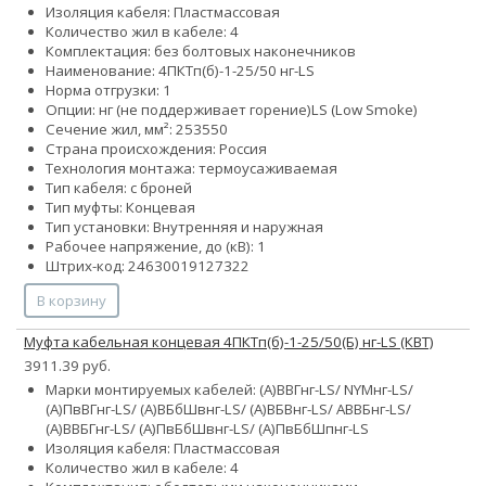
Изоляция кабеля: Пластмассовая
Количество жил в кабеле: 4
Комплектация: без болтовых наконечников
Наименование: 4ПКТп(б)-1-25/50 нг-LS
Норма отгрузки: 1
Опции:
нг (не поддерживает горение)
LS (Low Smoke)
Сечение жил, мм²:
25
35
50
Страна происхождения: Россия
Технология монтажа: термоусаживаемая
Тип кабеля: с броней
Тип муфты: Концевая
Тип установки: Внутренняя и наружная
Рабочее напряжение, до (кВ): 1
Штрих-код: 24630019127322
В корзину
Муфта кабельная концевая 4ПКТп(б)-1-25/50(Б) нг-LS (КВТ)
3911.39 руб.
Марки монтируемых кабелей: (А)ВВГнг-LS/ NYMнг-LS/
(А)ПвВГнг-LS/ (А)ВБбШвнг-LS/ (А)ВБВнг-LS/ АВВБнг-LS/
(А)ВВБГнг-LS/ (А)ПвБбШвнг-LS/ (А)ПвБбШпнг-LS
Изоляция кабеля: Пластмассовая
Количество жил в кабеле: 4