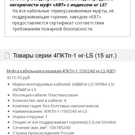
негорючести муфт «КВТ» с индексом нг LS?
На все кабельные термоусаживаемые муфты, не
поддерживающие горение, заводом «КВТ»
предоставляется сертификат соответствия
требованиям пожарной безопасности.
Товары серии 4ПКТп-1 нг-LS (15 шт.)
Муфта кабельная концевая 4ПКТп-1-150/240 нг-LS (КВТ)
3212.55 руб.
Марки монтируемых кабелей: (А)ВВГнг-LS/ NYMнг-LS/
(А)ПвВГнг-LS
Изоляция кабеля: Пластмассовая
Количество жил в кабеле: 4
Комплектация: без болтовых наконечников
Наименование: 4ПКТп-1-150/240 нг-LS
Норма отгрузки: 1
Опции:
нг (не поддерживает горение)
LS (Low Smoke)
Сечение жил, мм²:
150
185
240
Страна происхождения: Россия