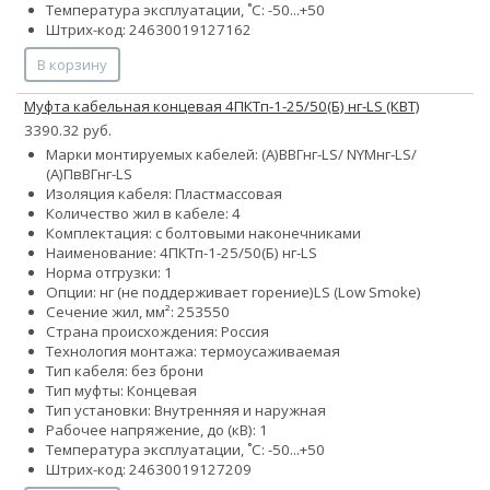
Температура эксплуатации, ˚С: -50...+50
Штрих-код: 24630019127162
В корзину
Муфта кабельная концевая 4ПКТп-1-25/50(Б) нг-LS (КВТ)
3390.32 руб.
Марки монтируемых кабелей: (А)ВВГнг-LS/ NYMнг-LS/
(А)ПвВГнг-LS
Изоляция кабеля: Пластмассовая
Количество жил в кабеле: 4
Комплектация: с болтовыми наконечниками
Наименование: 4ПКТп-1-25/50(Б) нг-LS
Норма отгрузки: 1
Опции:
нг (не поддерживает горение)
LS (Low Smoke)
Сечение жил, мм²:
25
35
50
Страна происхождения: Россия
Технология монтажа: термоусаживаемая
Тип кабеля: без брони
Тип муфты: Концевая
Тип установки: Внутренняя и наружная
Рабочее напряжение, до (кВ): 1
Температура эксплуатации, ˚С: -50...+50
Штрих-код: 24630019127209