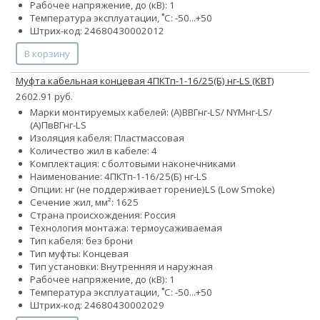
Рабочее напряжение, до (кВ): 1
Температура эксплуатации, ˚С: -50...+50
Штрих-код: 24680430002012
В корзину
Муфта кабельная концевая 4ПКТп-1-16/25(Б) нг-LS (КВТ)
2602.91 руб.
Марки монтируемых кабелей: (А)ВВГнг-LS/ NYMнг-LS/
(А)ПвВГнг-LS
Изоляция кабеля: Пластмассовая
Количество жил в кабеле: 4
Комплектация: с болтовыми наконечниками
Наименование: 4ПКТп-1-16/25(Б) нг-LS
Опции:
нг (не поддерживает горение)
LS (Low Smoke)
Сечение жил, мм²:
16
25
Страна происхождения: Россия
Технология монтажа: термоусаживаемая
Тип кабеля: без брони
Тип муфты: Концевая
Тип установки: Внутренняя и наружная
Рабочее напряжение, до (кВ): 1
Температура эксплуатации, ˚С: -50...+50
Штрих-код: 24680430002029