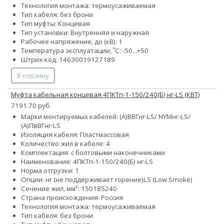
Технология монтажа: термоусаживаемая
Тип кабеля: без брони
Тип муфты: Концевая
Тип установки: Внутренняя и наружная
Рабочее напряжение, до (кВ): 1
Температура эксплуатации, ˚С: -50...+50
Штрих-код: 14630019127189
В корзину
Муфта кабельная концевая 4ПКТп-1-150/240(Б) нг-LS (КВТ)
7191.70 руб.
Марки монтируемых кабелей: (А)ВВГнг-LS/ NYMнг-LS/
(А)ПвВГнг-LS
Изоляция кабеля: Пластмассовая
Количество жил в кабеле: 4
Комплектация: с болтовыми наконечниками
Наименование: 4ПКТп-1-150/240(Б) нг-LS
Норма отгрузки: 1
Опции:
нг (не поддерживает горение)
LS (Low Smoke)
Сечение жил, мм²:
150
185
240
Страна происхождения: Россия
Технология монтажа: термоусаживаемая
Тип кабеля: без брони