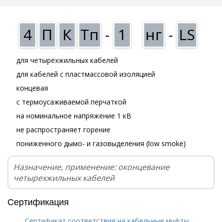
4
П
К
Тп
-
1
нг
-
LS
для четырёхжильных кабелей
для кабелей с пластмассовой изоляцией
концевая
с термоусаживаемой перчаткой
на номинальное напряжение 1 кВ
не распространяет горение
пониженного дымо- и газовыделения (low smoke)
Назначение, применение: оконцевание
четырехжильных кабелей
Сертификация
Сертификат соответствия на кабельные муфты