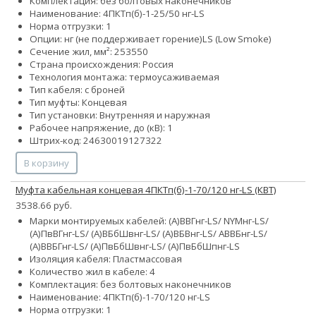
Комплектация: без болтовых наконечников
Наименование: 4ПКТп(б)-1-25/50 нг-LS
Норма отгрузки: 1
Опции:
нг (не поддерживает горение)
LS (Low Smoke)
Сечение жил, мм²:
25
35
50
Страна происхождения: Россия
Технология монтажа: термоусаживаемая
Тип кабеля: с броней
Тип муфты: Концевая
Тип установки: Внутренняя и наружная
Рабочее напряжение, до (кВ): 1
Штрих-код: 24630019127322
В корзину
Муфта кабельная концевая 4ПКТп(б)-1-70/120 нг-LS (КВТ)
3538.66 руб.
Марки монтируемых кабелей: (А)ВВГнг-LS/ NYMнг-LS/
(А)ПвВГнг-LS/ (А)ВБбШвнг-LS/ (А)ВБВнг-LS/ АВВБнг-LS/
(А)ВВБГнг-LS/ (А)ПвБбШвнг-LS/ (А)ПвБбШпнг-LS
Изоляция кабеля: Пластмассовая
Количество жил в кабеле: 4
Комплектация: без болтовых наконечников
Наименование: 4ПКТп(б)-1-70/120 нг-LS
Норма отгрузки: 1