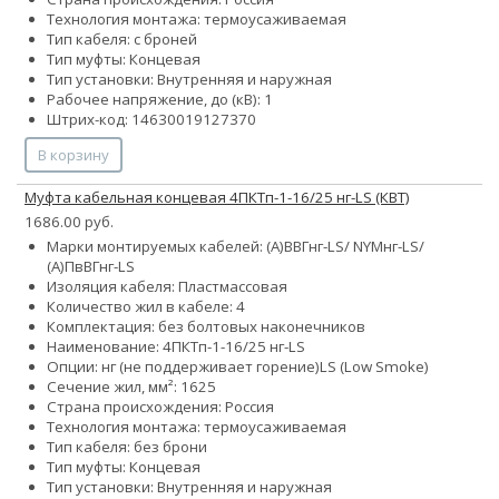
Технология монтажа: термоусаживаемая
Тип кабеля: с броней
Тип муфты: Концевая
Тип установки: Внутренняя и наружная
Рабочее напряжение, до (кВ): 1
Штрих-код: 14630019127370
В корзину
Муфта кабельная концевая 4ПКТп-1-16/25 нг-LS (КВТ)
1686.00 руб.
Марки монтируемых кабелей: (А)ВВГнг-LS/ NYMнг-LS/
(А)ПвВГнг-LS
Изоляция кабеля: Пластмассовая
Количество жил в кабеле: 4
Комплектация: без болтовых наконечников
Наименование: 4ПКТп-1-16/25 нг-LS
Опции:
нг (не поддерживает горение)
LS (Low Smoke)
Сечение жил, мм²:
16
25
Страна происхождения: Россия
Технология монтажа: термоусаживаемая
Тип кабеля: без брони
Тип муфты: Концевая
Тип установки: Внутренняя и наружная