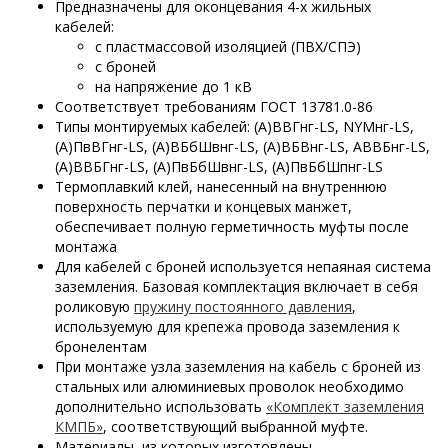
Предназначены для оконцевания 4-х жильных
кабелей:
с пластмассовой изоляцией (ПВХ/СПЭ)
с броней
на напряжение до 1 кВ
Соответствует требованиям ГОСТ 13781.0-86
Типы монтируемых кабелей: (А)ВВГнг-LS, NYMнг-LS,
(А)ПвВГнг-LS, (А)ВБбШвнг-LS, (А)ВБВнг-LS, АВВБнг-LS,
(А)ВВБГнг-LS, (А)ПвБбШвнг-LS, (А)ПвБбШпнг-LS
Термоплавкий клей, нанесенный на внутреннюю
поверхность перчатки и концевых манжет,
обеспечивает полную герметичность муфты после
монтажа
Для кабелей с броней используется непаяная система
заземления. Базовая комплектация включает в себя
роликовую
пружину постоянного давления
,
используемую для крепежа провода заземления к
бронелентам
При монтаже узла заземления на кабель с броней из
стальных или алюминиевых проволок необходимо
дополнительно использовать
«Комплект заземления
КМПБ»
, соответствующий выбранной муфте.
Материалы, из которых изготовлены