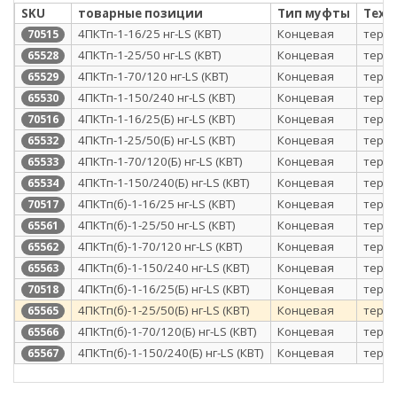
SKU
товарные позиции
Тип муфты
Техн
4ПКТп-1-16/25 нг-LS (КВТ)
Концевая
терм
70515
4ПКТп-1-25/50 нг-LS (КВТ)
Концевая
терм
65528
4ПКТп-1-70/120 нг-LS (КВТ)
Концевая
терм
65529
4ПКТп-1-150/240 нг-LS (КВТ)
Концевая
терм
65530
4ПКТп-1-16/25(Б) нг-LS (КВТ)
Концевая
терм
70516
4ПКТп-1-25/50(Б) нг-LS (КВТ)
Концевая
терм
65532
4ПКТп-1-70/120(Б) нг-LS (КВТ)
Концевая
терм
65533
4ПКТп-1-150/240(Б) нг-LS (КВТ)
Концевая
терм
65534
4ПКТп(б)-1-16/25 нг-LS (КВТ)
Концевая
терм
70517
4ПКТп(б)-1-25/50 нг-LS (КВТ)
Концевая
терм
65561
4ПКТп(б)-1-70/120 нг-LS (КВТ)
Концевая
терм
65562
4ПКТп(б)-1-150/240 нг-LS (КВТ)
Концевая
терм
65563
4ПКТп(б)-1-16/25(Б) нг-LS (КВТ)
Концевая
терм
70518
4ПКТп(б)-1-25/50(Б) нг-LS (КВТ)
Концевая
терм
65565
4ПКТп(б)-1-70/120(Б) нг-LS (КВТ)
Концевая
терм
65566
4ПКТп(б)-1-150/240(Б) нг-LS (КВТ)
Концевая
терм
65567