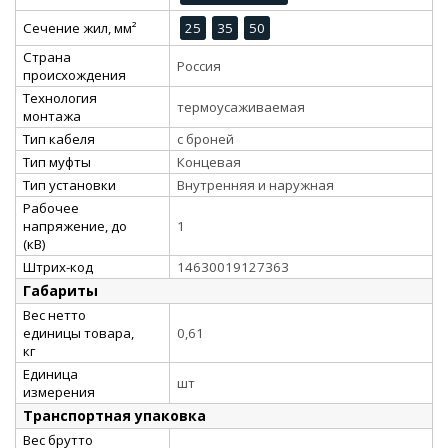
Сечение жил, мм²
25
35
50
Страна
Россия
происхождения
Технология
термоусаживаемая
монтажа
Тип кабеля
с броней
Тип муфты
Концевая
Тип установки
Внутренняя и наружная
Рабочее
напряжение, до
1
(кВ)
Штрих-код
14630019127363
Габариты
Вес нетто
единицы товара,
0,61
кг
Единица
шт
измерения
Транспортная упаковка
Вес брутто