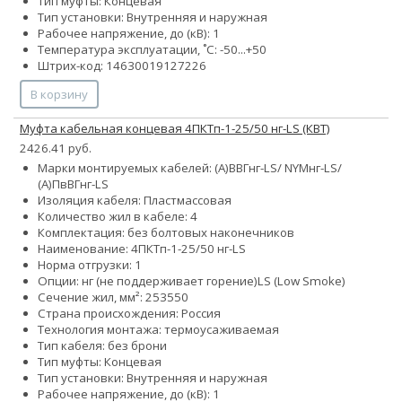
Тип муфты: Концевая
Тип установки: Внутренняя и наружная
Рабочее напряжение, до (кВ): 1
Температура эксплуатации, ˚С: -50...+50
Штрих-код: 14630019127226
В корзину
Муфта кабельная концевая 4ПКТп-1-25/50 нг-LS (КВТ)
2426.41 руб.
Марки монтируемых кабелей: (А)ВВГнг-LS/ NYMнг-LS/
(А)ПвВГнг-LS
Изоляция кабеля: Пластмассовая
Количество жил в кабеле: 4
Комплектация: без болтовых наконечников
Наименование: 4ПКТп-1-25/50 нг-LS
Норма отгрузки: 1
Опции:
нг (не поддерживает горение)
LS (Low Smoke)
Сечение жил, мм²:
25
35
50
Страна происхождения: Россия
Технология монтажа: термоусаживаемая
Тип кабеля: без брони
Тип муфты: Концевая
Тип установки: Внутренняя и наружная
Рабочее напряжение, до (кВ): 1