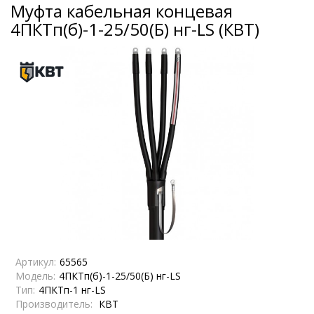
Муфта кабельная концевая
4ПКТп(б)-1-25/50(Б) нг-LS (КВТ)
Артикул:
65565
Модель:
4ПКТп(б)-1-25/50(Б) нг-LS
Тип:
4ПКТп-1 нг-LS
Производитель:
КВТ