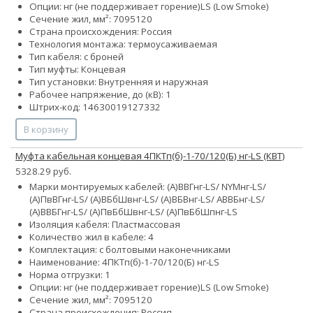
Опции:
нг (не поддерживает горение)
LS (Low Smoke)
Сечение жил, мм²:
70
95
120
Страна происхождения: Россия
Технология монтажа: термоусаживаемая
Тип кабеля: с броней
Тип муфты: Концевая
Тип установки: Внутренняя и наружная
Рабочее напряжение, до (кВ): 1
Штрих-код: 14630019127332
В корзину
Муфта кабельная концевая 4ПКТп(б)-1-70/120(Б) нг-LS (КВТ)
5328.29 руб.
Марки монтируемых кабелей: (А)ВВГнг-LS/ NYMнг-LS/
(А)ПвВГнг-LS/ (А)ВБбШвнг-LS/ (А)ВБВнг-LS/ АВВБнг-LS/
(А)ВВБГнг-LS/ (А)ПвБбШвнг-LS/ (А)ПвБбШпнг-LS
Изоляция кабеля: Пластмассовая
Количество жил в кабеле: 4
Комплектация: с болтовыми наконечниками
Наименование: 4ПКТп(б)-1-70/120(Б) нг-LS
Норма отгрузки: 1
Опции:
нг (не поддерживает горение)
LS (Low Smoke)
Сечение жил, мм²:
70
95
120
Страна происхождения: Россия