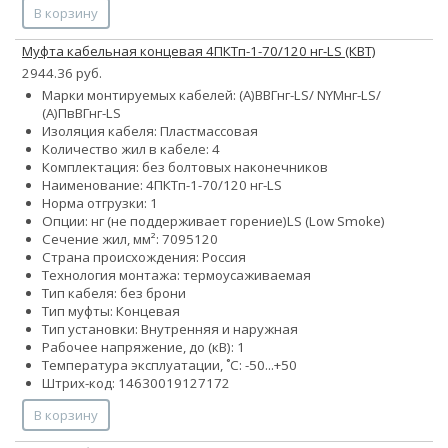
В корзину
Муфта кабельная концевая 4ПКТп-1-70/120 нг-LS (КВТ)
2944.36 руб.
Марки монтируемых кабелей: (А)ВВГнг-LS/ NYMнг-LS/
(А)ПвВГнг-LS
Изоляция кабеля: Пластмассовая
Количество жил в кабеле: 4
Комплектация: без болтовых наконечников
Наименование: 4ПКТп-1-70/120 нг-LS
Норма отгрузки: 1
Опции:
нг (не поддерживает горение)
LS (Low Smoke)
Сечение жил, мм²:
70
95
120
Страна происхождения: Россия
Технология монтажа: термоусаживаемая
Тип кабеля: без брони
Тип муфты: Концевая
Тип установки: Внутренняя и наружная
Рабочее напряжение, до (кВ): 1
Температура эксплуатации, ˚С: -50...+50
Штрих-код: 14630019127172
В корзину