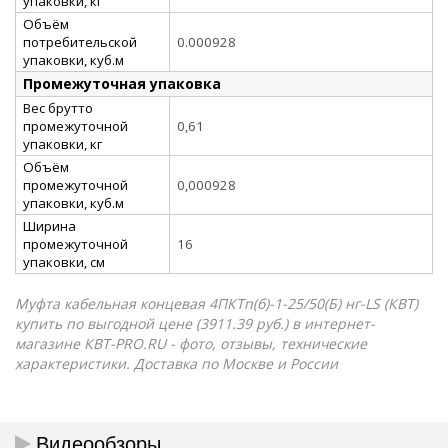
упаковки, кг
Объём
потребительской
0.000928
упаковки, куб.м
Промежуточная упаковка
Вес брутто
промежуточной
0,61
упаковки, кг
Объём
промежуточной
0,000928
упаковки, куб.м
Ширина
промежуточной
16
упаковки, см
Муфта кабельная концевая 4ПКТп(б)-1-25/50(Б) нг-LS (КВТ)
купить по выгодной цене (3911.39 руб.) в интернет-
магазине КВТ-PRO.RU - фото, отзывы, технические
характеристики. Доставка по Москве и России
Видеообзоры