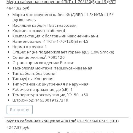
Муфта кабельная концевая 4ПКТп-1-70/120(Б) нг-LS (КВТ)
4841.82 руб.
Марки монтируемых кабелей: (А)ВВГнг-LS/ NYMнг-LS/
(А)ПвВГнг-LS
Изоляция кабеля: Пластмассовая
Количество жил в кабеле: 4
Комплектация: с болтовыми наконечниками
Наименование: 4ПКТп-1-70/120(Б) нг-LS
Норма отгрузки: 1
Опции:
нг (не поддерживает горение)
LS (Low Smoke)
Сечение жил, мм²:
70
95
120
Страна происхождения: Россия
Технология монтажа: термоусаживаемая
Тип кабеля: без брони
Тип муфты: Концевая
Тип установки: Внутренняя и наружная
Рабочее напряжение, до (кВ): 1
Температура эксплуатации, ˚С: -50...+50
Штрих-код: 14630019127219
В корзину
Муфта кабельная концевая 4ПКТп(б)-1-150/240 нг-LS (КВТ)
4247.37 руб.