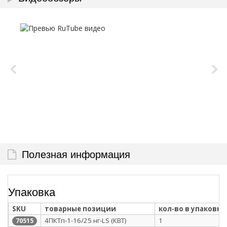
Полезная информация
Упаковка
SKU
товарные позиции
кол-во в упаковке
4ПКТп-1-16/25 нг-LS (КВТ)
1
70515