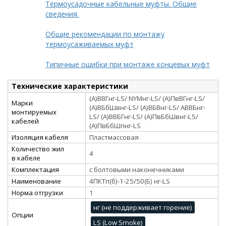
Термоусадочные кабельные муфты. Общие
сведения.
Общие рекомендации по монтажу
термоусаживаемых муфт
Типичные ошибки при монтаже концевых муфт
Технические характеристики
(А)ВВГнг-LS/ NYMнг-LS/ (А)ПвВГнг-LS/
Марки
(А)ВБбШвнг-LS/ (А)ВБВнг-LS/ АВВБнг-
монтируемых
LS/ (А)ВВБГнг-LS/ (А)ПвБбШвнг-LS/
кабелей
(А)ПвБбШпнг-LS
Изоляция кабеля
Пластмассовая
Количество жил
4
в кабеле
Комплектация
с болтовыми наконечниками
Наименование
4ПКТп(б)-1-25/50(Б) нг-LS
Норма отгрузки
1
нг (не поддерживает горение)
Опции
LS (Low Smoke)