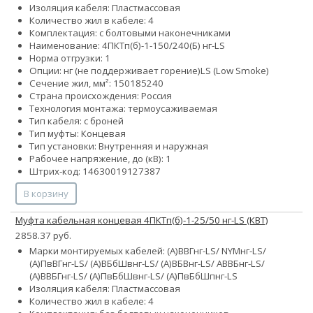
Изоляция кабеля: Пластмассовая
Количество жил в кабеле: 4
Комплектация: с болтовыми наконечниками
Наименование: 4ПКТп(б)-1-150/240(Б) нг-LS
Норма отгрузки: 1
Опции:
нг (не поддерживает горение)
LS (Low Smoke)
Сечение жил, мм²:
150
185
240
Страна происхождения: Россия
Технология монтажа: термоусаживаемая
Тип кабеля: с броней
Тип муфты: Концевая
Тип установки: Внутренняя и наружная
Рабочее напряжение, до (кВ): 1
Штрих-код: 14630019127387
В корзину
Муфта кабельная концевая 4ПКТп(б)-1-25/50 нг-LS (КВТ)
2858.37 руб.
Марки монтируемых кабелей: (А)ВВГнг-LS/ NYMнг-LS/
(А)ПвВГнг-LS/ (А)ВБбШвнг-LS/ (А)ВБВнг-LS/ АВВБнг-LS/
(А)ВВБГнг-LS/ (А)ПвБбШвнг-LS/ (А)ПвБбШпнг-LS
Изоляция кабеля: Пластмассовая
Количество жил в кабеле: 4