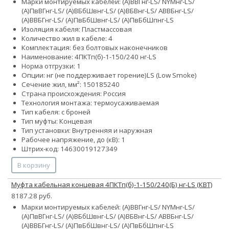
Марки монтируемых кабелей: (А)ВВГнг-LS/ NYMнг-LS/
(А)ПвВГнг-LS/ (А)ВБбШвнг-LS/ (А)ВБВнг-LS/ АВВБнг-LS/
(А)ВВБГнг-LS/ (А)ПвБбШвнг-LS/ (А)ПвБбШпнг-LS
Изоляция кабеля: Пластмассовая
Количество жил в кабеле: 4
Комплектация: без болтовых наконечников
Наименование: 4ПКТп(б)-1-150/240 нг-LS
Норма отгрузки: 1
Опции:
нг (не поддерживает горение)
LS (Low Smoke)
Сечение жил, мм²:
150
185
240
Страна происхождения: Россия
Технология монтажа: термоусаживаемая
Тип кабеля: с броней
Тип муфты: Концевая
Тип установки: Внутренняя и наружная
Рабочее напряжение, до (кВ): 1
Штрих-код: 14630019127349
В корзину
Муфта кабельная концевая 4ПКТп(б)-1-150/240(Б) нг-LS (КВТ)
8187.28 руб.
Марки монтируемых кабелей: (А)ВВГнг-LS/ NYMнг-LS/
(А)ПвВГнг-LS/ (А)ВБбШвнг-LS/ (А)ВБВнг-LS/ АВВБнг-LS/
(А)ВВБГнг-LS/ (А)ПвБбШвнг-LS/ (А)ПвБбШпнг-LS