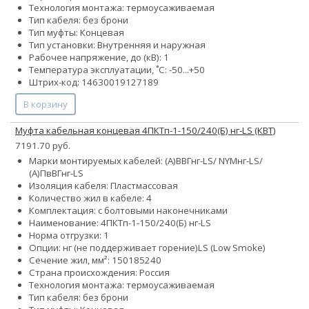
Технология монтажа: термоусаживаемая
Тип кабеля: без брони
Тип муфты: Концевая
Тип установки: Внутренняя и наружная
Рабочее напряжение, до (кВ): 1
Температура эксплуатации, ˚С: -50...+50
Штрих-код: 14630019127189
В корзину
Муфта кабельная концевая 4ПКТп-1-150/240(Б) нг-LS (КВТ)
7191.70 руб.
Марки монтируемых кабелей: (А)ВВГнг-LS/ NYMнг-LS/
(А)ПвВГнг-LS
Изоляция кабеля: Пластмассовая
Количество жил в кабеле: 4
Комплектация: с болтовыми наконечниками
Наименование: 4ПКТп-1-150/240(Б) нг-LS
Норма отгрузки: 1
Опции:
нг (не поддерживает горение)
LS (Low Smoke)
Сечение жил, мм²:
150
185
240
Страна происхождения: Россия
Технология монтажа: термоусаживаемая
Тип кабеля: без брони