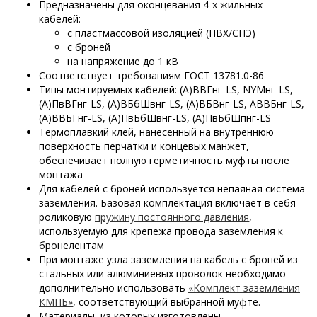
Предназначены для оконцевания 4-х жильных
кабелей:
с пластмассовой изоляцией (ПВХ/СПЭ)
с броней
на напряжение до 1 кВ
Соответствует требованиям ГОСТ 13781.0-86
Типы монтируемых кабелей: (А)ВВГнг-LS, NYMнг-LS,
(А)ПвВГнг-LS, (А)ВБбШвнг-LS, (А)ВБВнг-LS, АВВБнг-LS,
(А)ВВБГнг-LS, (А)ПвБбШвнг-LS, (А)ПвБбШпнг-LS
Термоплавкий клей, нанесенный на внутреннюю
поверхность перчатки и концевых манжет,
обеспечивает полную герметичность муфты после
монтажа
Для кабелей с броней используется непаяная система
заземления. Базовая комплектация включает в себя
роликовую
пружину постоянного давления
,
используемую для крепежа провода заземления к
бронелентам
При монтаже узла заземления на кабель с броней из
стальных или алюминиевых проволок необходимо
дополнительно использовать
«Комплект заземления
КМПБ»
, соответствующий выбранной муфте.
Материалы, из которых изготовлены