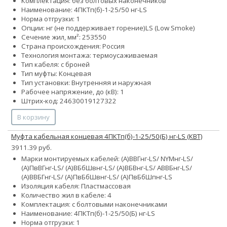
Комплектация: без болтовых наконечников
Наименование: 4ПКТп(б)-1-25/50 нг-LS
Норма отгрузки: 1
Опции:
нг (не поддерживает горение)
LS (Low Smoke)
Сечение жил, мм²:
25
35
50
Страна происхождения: Россия
Технология монтажа: термоусаживаемая
Тип кабеля: с броней
Тип муфты: Концевая
Тип установки: Внутренняя и наружная
Рабочее напряжение, до (кВ): 1
Штрих-код: 24630019127322
В корзину
Муфта кабельная концевая 4ПКТп(б)-1-25/50(Б) нг-LS (КВТ)
3911.39 руб.
Марки монтируемых кабелей: (А)ВВГнг-LS/ NYMнг-LS/
(А)ПвВГнг-LS/ (А)ВБбШвнг-LS/ (А)ВБВнг-LS/ АВВБнг-LS/
(А)ВВБГнг-LS/ (А)ПвБбШвнг-LS/ (А)ПвБбШпнг-LS
Изоляция кабеля: Пластмассовая
Количество жил в кабеле: 4
Комплектация: с болтовыми наконечниками
Наименование: 4ПКТп(б)-1-25/50(Б) нг-LS
Норма отгрузки: 1