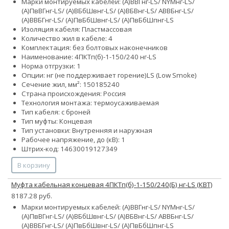
Марки монтируемых кабелей: (А)ВВГнг-LS/ NYMнг-LS/
(А)ПвВГнг-LS/ (А)ВБбШвнг-LS/ (А)ВБВнг-LS/ АВВБнг-LS/
(А)ВВБГнг-LS/ (А)ПвБбШвнг-LS/ (А)ПвБбШпнг-LS
Изоляция кабеля: Пластмассовая
Количество жил в кабеле: 4
Комплектация: без болтовых наконечников
Наименование: 4ПКТп(б)-1-150/240 нг-LS
Норма отгрузки: 1
Опции:
нг (не поддерживает горение)
LS (Low Smoke)
Сечение жил, мм²:
150
185
240
Страна происхождения: Россия
Технология монтажа: термоусаживаемая
Тип кабеля: с броней
Тип муфты: Концевая
Тип установки: Внутренняя и наружная
Рабочее напряжение, до (кВ): 1
Штрих-код: 14630019127349
В корзину
Муфта кабельная концевая 4ПКТп(б)-1-150/240(Б) нг-LS (КВТ)
8187.28 руб.
Марки монтируемых кабелей: (А)ВВГнг-LS/ NYMнг-LS/
(А)ПвВГнг-LS/ (А)ВБбШвнг-LS/ (А)ВБВнг-LS/ АВВБнг-LS/
(А)ВВБГнг-LS/ (А)ПвБбШвнг-LS/ (А)ПвБбШпнг-LS