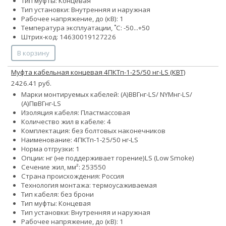
Тип муфты: Концевая
Тип установки: Внутренняя и наружная
Рабочее напряжение, до (кВ): 1
Температура эксплуатации, ˚С: -50...+50
Штрих-код: 14630019127226
В корзину
Муфта кабельная концевая 4ПКТп-1-25/50 нг-LS (КВТ)
2426.41 руб.
Марки монтируемых кабелей: (А)ВВГнг-LS/ NYMнг-LS/
(А)ПвВГнг-LS
Изоляция кабеля: Пластмассовая
Количество жил в кабеле: 4
Комплектация: без болтовых наконечников
Наименование: 4ПКТп-1-25/50 нг-LS
Норма отгрузки: 1
Опции:
нг (не поддерживает горение)
LS (Low Smoke)
Сечение жил, мм²:
25
35
50
Страна происхождения: Россия
Технология монтажа: термоусаживаемая
Тип кабеля: без брони
Тип муфты: Концевая
Тип установки: Внутренняя и наружная
Рабочее напряжение, до (кВ): 1