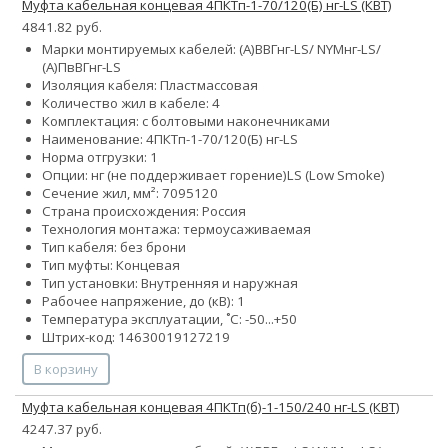
Муфта кабельная концевая 4ПКТп-1-70/120(Б) нг-LS (КВТ)
4841.82 руб.
Марки монтируемых кабелей: (А)ВВГнг-LS/ NYMнг-LS/
(А)ПвВГнг-LS
Изоляция кабеля: Пластмассовая
Количество жил в кабеле: 4
Комплектация: с болтовыми наконечниками
Наименование: 4ПКТп-1-70/120(Б) нг-LS
Норма отгрузки: 1
Опции:
нг (не поддерживает горение)
LS (Low Smoke)
Сечение жил, мм²:
70
95
120
Страна происхождения: Россия
Технология монтажа: термоусаживаемая
Тип кабеля: без брони
Тип муфты: Концевая
Тип установки: Внутренняя и наружная
Рабочее напряжение, до (кВ): 1
Температура эксплуатации, ˚С: -50...+50
Штрих-код: 14630019127219
В корзину
Муфта кабельная концевая 4ПКТп(б)-1-150/240 нг-LS (КВТ)
4247.37 руб.