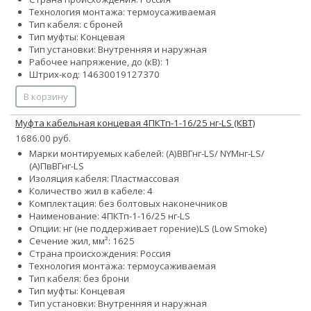
Технология монтажа: термоусаживаемая
Тип кабеля: с броней
Тип муфты: Концевая
Тип установки: Внутренняя и наружная
Рабочее напряжение, до (кВ): 1
Штрих-код: 14630019127370
В корзину
Муфта кабельная концевая 4ПКТп-1-16/25 нг-LS (КВТ)
1686.00 руб.
Марки монтируемых кабелей: (А)ВВГнг-LS/ NYMнг-LS/
(А)ПвВГнг-LS
Изоляция кабеля: Пластмассовая
Количество жил в кабеле: 4
Комплектация: без болтовых наконечников
Наименование: 4ПКТп-1-16/25 нг-LS
Опции:
нг (не поддерживает горение)
LS (Low Smoke)
Сечение жил, мм²:
16
25
Страна происхождения: Россия
Технология монтажа: термоусаживаемая
Тип кабеля: без брони
Тип муфты: Концевая
Тип установки: Внутренняя и наружная