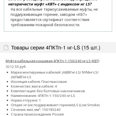
негорючести муфт «КВТ» с индексом нг LS?
На все кабельные термоусаживаемые муфты, не
поддерживающие горение, заводом «КВТ»
предоставляется сертификат соответствия
требованиям пожарной безопасности.
Товары серии 4ПКТп-1 нг-LS (15 шт.)
Муфта кабельная концевая 4ПКТп-1-150/240 нг-LS (КВТ)
3212.55 руб.
Марки монтируемых кабелей: (А)ВВГнг-LS/ NYMнг-LS/
(А)ПвВГнг-LS
Изоляция кабеля: Пластмассовая
Количество жил в кабеле: 4
Комплектация: без болтовых наконечников
Наименование: 4ПКТп-1-150/240 нг-LS
Норма отгрузки: 1
Опции:
нг (не поддерживает горение)
LS (Low Smoke)
Сечение жил, мм²:
150
185
240
Страна происхождения: Россия