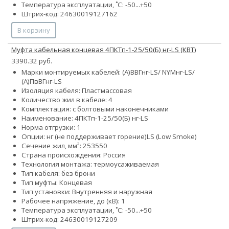
Температура эксплуатации, ˚С: -50...+50
Штрих-код: 24630019127162
В корзину
Муфта кабельная концевая 4ПКТп-1-25/50(Б) нг-LS (КВТ)
3390.32 руб.
Марки монтируемых кабелей: (А)ВВГнг-LS/ NYMнг-LS/
(А)ПвВГнг-LS
Изоляция кабеля: Пластмассовая
Количество жил в кабеле: 4
Комплектация: с болтовыми наконечниками
Наименование: 4ПКТп-1-25/50(Б) нг-LS
Норма отгрузки: 1
Опции:
нг (не поддерживает горение)
LS (Low Smoke)
Сечение жил, мм²:
25
35
50
Страна происхождения: Россия
Технология монтажа: термоусаживаемая
Тип кабеля: без брони
Тип муфты: Концевая
Тип установки: Внутренняя и наружная
Рабочее напряжение, до (кВ): 1
Температура эксплуатации, ˚С: -50...+50
Штрих-код: 24630019127209