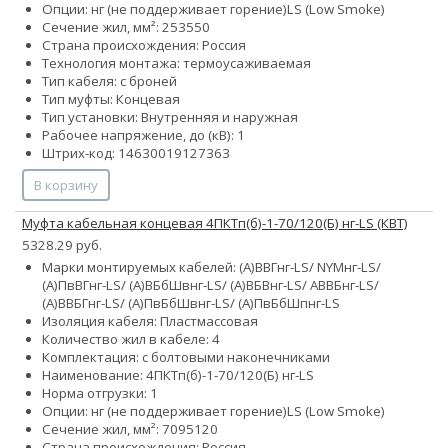
Опции:
нг (не поддерживает горение)
LS (Low Smoke)
Сечение жил, мм²:
25
35
50
Страна происхождения: Россия
Технология монтажа: термоусаживаемая
Тип кабеля: с броней
Тип муфты: Концевая
Тип установки: Внутренняя и наружная
Рабочее напряжение, до (кВ): 1
Штрих-код: 14630019127363
В корзину
Муфта кабельная концевая 4ПКТп(б)-1-70/120(Б) нг-LS (КВТ)
5328.29 руб.
Марки монтируемых кабелей: (А)ВВГнг-LS/ NYMнг-LS/
(А)ПвВГнг-LS/ (А)ВБбШвнг-LS/ (А)ВБВнг-LS/ АВВБнг-LS/
(А)ВВБГнг-LS/ (А)ПвБбШвнг-LS/ (А)ПвБбШпнг-LS
Изоляция кабеля: Пластмассовая
Количество жил в кабеле: 4
Комплектация: с болтовыми наконечниками
Наименование: 4ПКТп(б)-1-70/120(Б) нг-LS
Норма отгрузки: 1
Опции:
нг (не поддерживает горение)
LS (Low Smoke)
Сечение жил, мм²:
70
95
120
Страна происхождения: Россия