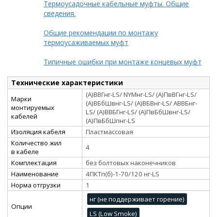
Термоусадочные кабельные муфты. Общие
сведения.
Общие рекомендации по монтажу
термоусаживаемых муфт
Типичные ошибки при монтаже концевых муфт
Технические характеристики
(А)ВВГнг-LS/ NYMнг-LS/ (А)ПвВГнг-LS/
Марки
(А)ВБбШвнг-LS/ (А)ВБВнг-LS/ АВВБнг-
монтируемых
LS/ (А)ВВБГнг-LS/ (А)ПвБбШвнг-LS/
кабелей
(А)ПвБбШпнг-LS
Изоляция кабеля
Пластмассовая
Количество жил
4
в кабеле
Комплектация
без болтовых наконечников
Наименование
4ПКТп(б)-1-70/120 нг-LS
Норма отгрузки
1
нг (не поддерживает горение)
Опции
LS (Low Smoke)