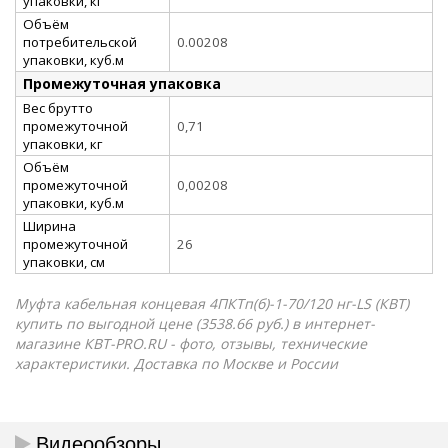
упаковки, кг
Объём
потребительской
0.00208
упаковки, куб.м
Промежуточная упаковка
Вес брутто
промежуточной
0,71
упаковки, кг
Объём
промежуточной
0,00208
упаковки, куб.м
Ширина
промежуточной
26
упаковки, см
Муфта кабельная концевая 4ПКТп(б)-1-70/120 нг-LS (КВТ)
купить по выгодной цене (3538.66 руб.) в интернет-
магазине КВТ-PRO.RU - фото, отзывы, технические
характеристики. Доставка по Москве и России
Видеообзоры