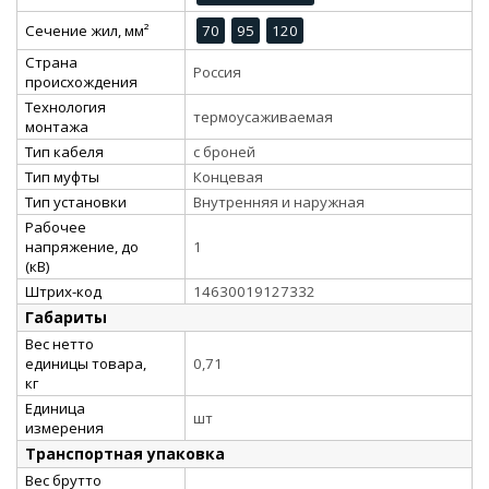
Сечение жил, мм²
70
95
120
Страна
Россия
происхождения
Технология
термоусаживаемая
монтажа
Тип кабеля
с броней
Тип муфты
Концевая
Тип установки
Внутренняя и наружная
Рабочее
напряжение, до
1
(кВ)
Штрих-код
14630019127332
Габариты
Вес нетто
единицы товара,
0,71
кг
Единица
шт
измерения
Транспортная упаковка
Вес брутто