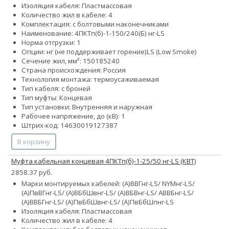
Изоляция кабеля: Пластмассовая
Количество жил в кабеле: 4
Комплектация: с болтовыми наконечниками
Наименование: 4ПКТп(б)-1-150/240(Б) нг-LS
Норма отгрузки: 1
Опции:
нг (не поддерживает горение)
LS (Low Smoke)
Сечение жил, мм²:
150
185
240
Страна происхождения: Россия
Технология монтажа: термоусаживаемая
Тип кабеля: с броней
Тип муфты: Концевая
Тип установки: Внутренняя и наружная
Рабочее напряжение, до (кВ): 1
Штрих-код: 14630019127387
В корзину
Муфта кабельная концевая 4ПКТп(б)-1-25/50 нг-LS (КВТ)
2858.37 руб.
Марки монтируемых кабелей: (А)ВВГнг-LS/ NYMнг-LS/
(А)ПвВГнг-LS/ (А)ВБбШвнг-LS/ (А)ВБВнг-LS/ АВВБнг-LS/
(А)ВВБГнг-LS/ (А)ПвБбШвнг-LS/ (А)ПвБбШпнг-LS
Изоляция кабеля: Пластмассовая
Количество жил в кабеле: 4