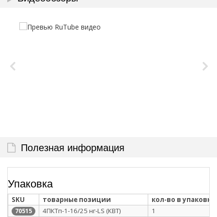
Полезная информация
Упаковка
SKU
товарные позиции
кол-во в упаковке
4ПКТп-1-16/25 нг-LS (КВТ)
1
70515