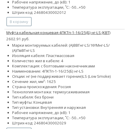
Рабочее напряжение, до (кВ): 1
Температура эксплуатации, ˚С: -50...+50
Штрих-код: 24680430002012
В корзину
Муфта кабельная концевая 4ПКТп-1-16/25(Б) нг-LS (КВТ)
2602.91 руб.
Марки монтируемых кабелей: (А)ВВГнг-LS/ NYMнг-LS/
(А)ПвВГнг-LS
Изоляция кабеля: Пластмассовая
Количество жил в кабеле: 4
Комплектация: с болтовыми наконечниками
Наименование: 4ПКТп-1-16/25(Б) нг-LS
Опции:
нг (не поддерживает горение)
LS (Low Smoke)
Сечение жил, мм²:
16
25
Страна происхождения: Россия
Технология монтажа: термоусаживаемая
Тип кабеля: без брони
Тип муфты: Концевая
Тип установки: Внутренняя и наружная
Рабочее напряжение, до (кВ): 1
Температура эксплуатации, ˚С: -50...+50
Штрих-код: 24680430002029