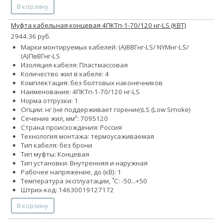
В корзину
Муфта кабельная концевая 4ПКТп-1-70/120 нг-LS (КВТ)
2944.36 руб.
Марки монтируемых кабелей: (А)ВВГнг-LS/ NYMнг-LS/
(А)ПвВГнг-LS
Изоляция кабеля: Пластмассовая
Количество жил в кабеле: 4
Комплектация: без болтовых наконечников
Наименование: 4ПКТп-1-70/120 нг-LS
Норма отгрузки: 1
Опции:
нг (не поддерживает горение)
LS (Low Smoke)
Сечение жил, мм²:
70
95
120
Страна происхождения: Россия
Технология монтажа: термоусаживаемая
Тип кабеля: без брони
Тип муфты: Концевая
Тип установки: Внутренняя и наружная
Рабочее напряжение, до (кВ): 1
Температура эксплуатации, ˚С: -50...+50
Штрих-код: 14630019127172
В корзину