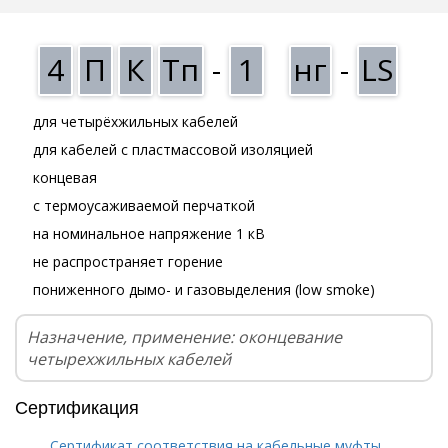
4
П
К
Тп
-
1
нг
-
LS
для четырёхжильных кабелей
для кабелей с пластмассовой изоляцией
концевая
с термоусаживаемой перчаткой
на номинальное напряжение 1 кВ
не распространяет горение
пониженного дымо- и газовыделения (low smoke)
Назначение, применение: оконцевание
четырехжильных кабелей
Сертификация
Сертификат соответствия на кабельные муфты