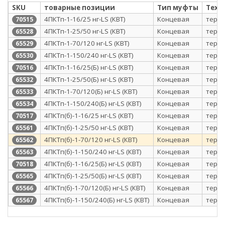
SKU
товарные позиции
Тип муфты
Техн
4ПКТп-1-16/25 нг-LS (КВТ)
Концевая
терм
70515
4ПКТп-1-25/50 нг-LS (КВТ)
Концевая
терм
65528
4ПКТп-1-70/120 нг-LS (КВТ)
Концевая
терм
65529
4ПКТп-1-150/240 нг-LS (КВТ)
Концевая
терм
65530
4ПКТп-1-16/25(Б) нг-LS (КВТ)
Концевая
терм
70516
4ПКТп-1-25/50(Б) нг-LS (КВТ)
Концевая
терм
65532
4ПКТп-1-70/120(Б) нг-LS (КВТ)
Концевая
терм
65533
4ПКТп-1-150/240(Б) нг-LS (КВТ)
Концевая
терм
65534
4ПКТп(б)-1-16/25 нг-LS (КВТ)
Концевая
терм
70517
4ПКТп(б)-1-25/50 нг-LS (КВТ)
Концевая
терм
65561
4ПКТп(б)-1-70/120 нг-LS (КВТ)
Концевая
терм
65562
4ПКТп(б)-1-150/240 нг-LS (КВТ)
Концевая
терм
65563
4ПКТп(б)-1-16/25(Б) нг-LS (КВТ)
Концевая
терм
70518
4ПКТп(б)-1-25/50(Б) нг-LS (КВТ)
Концевая
терм
65565
4ПКТп(б)-1-70/120(Б) нг-LS (КВТ)
Концевая
терм
65566
4ПКТп(б)-1-150/240(Б) нг-LS (КВТ)
Концевая
терм
65567