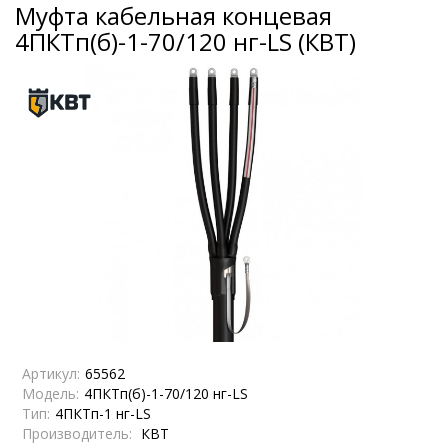
Муфта кабельная концевая
4ПКТп(б)-1-70/120 нг-LS (КВТ)
Артикул:
65562
Модель:
4ПКТп(б)-1-70/120 нг-LS
Тип:
4ПКТп-1 нг-LS
Производитель:
КВТ