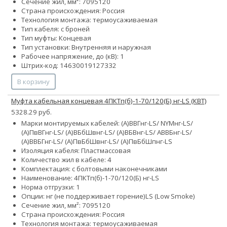
Сечение жил, мм²:
70
95
120
Страна происхождения: Россия
Технология монтажа: термоусаживаемая
Тип кабеля: с броней
Тип муфты: Концевая
Тип установки: Внутренняя и наружная
Рабочее напряжение, до (кВ): 1
Штрих-код: 14630019127332
В корзину
Муфта кабельная концевая 4ПКТп(б)-1-70/120(Б) нг-LS (КВТ)
5328.29 руб.
Марки монтируемых кабелей: (А)ВВГнг-LS/ NYMнг-LS/
(А)ПвВГнг-LS/ (А)ВБбШвнг-LS/ (А)ВБВнг-LS/ АВВБнг-LS/
(А)ВВБГнг-LS/ (А)ПвБбШвнг-LS/ (А)ПвБбШпнг-LS
Изоляция кабеля: Пластмассовая
Количество жил в кабеле: 4
Комплектация: с болтовыми наконечниками
Наименование: 4ПКТп(б)-1-70/120(Б) нг-LS
Норма отгрузки: 1
Опции:
нг (не поддерживает горение)
LS (Low Smoke)
Сечение жил, мм²:
70
95
120
Страна происхождения: Россия
Технология монтажа: термоусаживаемая