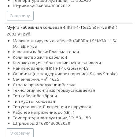
Температура эксплуатации, ˚С: -50...+50
Штрих-код: 24680430002012
В корзину
Муфта кабельная концевая 4ПКТп-1-16/25(Б) нг-LS (КВТ)
2602.91 руб.
Марки монтируемых кабелей: (А)ВВГнг-LS/ NYMнг-LS/
(А)ПвВГнг-LS
Изоляция кабеля: Пластмассовая
Количество жил в кабеле: 4
Комплектация: с болтовыми наконечниками
Наименование: 4ПКТп-1-16/25(Б) нг-LS
Опции:
нг (не поддерживает горение)
LS (Low Smoke)
Сечение жил, мм²:
16
25
Страна происхождения: Россия
Технология монтажа: термоусаживаемая
Тип кабеля: без брони
Тип муфты: Концевая
Тип установки: Внутренняя и наружная
Рабочее напряжение, до (кВ): 1
Температура эксплуатации, ˚С: -50...+50
Штрих-код: 24680430002029
В корзину