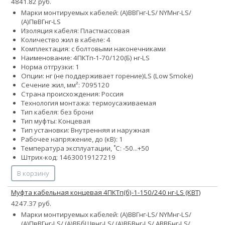
4841.82 руб.
Марки монтируемых кабелей: (А)ВВГнг-LS/ NYMнг-LS/
(А)ПвВГнг-LS
Изоляция кабеля: Пластмассовая
Количество жил в кабеле: 4
Комплектация: с болтовыми наконечниками
Наименование: 4ПКТп-1-70/120(Б) нг-LS
Норма отгрузки: 1
Опции:
нг (не поддерживает горение)
LS (Low Smoke)
Сечение жил, мм²:
70
95
120
Страна происхождения: Россия
Технология монтажа: термоусаживаемая
Тип кабеля: без брони
Тип муфты: Концевая
Тип установки: Внутренняя и наружная
Рабочее напряжение, до (кВ): 1
Температура эксплуатации, ˚С: -50...+50
Штрих-код: 14630019127219
В корзину
Муфта кабельная концевая 4ПКТп(б)-1-150/240 нг-LS (КВТ)
4247.37 руб.
Марки монтируемых кабелей: (А)ВВГнг-LS/ NYMнг-LS/
(А)ПвВГнг-LS/ (А)ВБбШвнг-LS/ (А)ВБВнг-LS/ АВВБнг-LS/