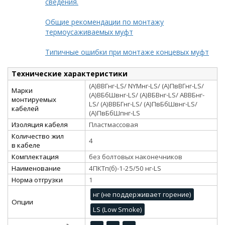
сведения.
Общие рекомендации по монтажу
термоусаживаемых муфт
Типичные ошибки при монтаже концевых муфт
Технические характеристики
(А)ВВГнг-LS/ NYMнг-LS/ (А)ПвВГнг-LS/
Марки
(А)ВБбШвнг-LS/ (А)ВБВнг-LS/ АВВБнг-
монтируемых
LS/ (А)ВВБГнг-LS/ (А)ПвБбШвнг-LS/
кабелей
(А)ПвБбШпнг-LS
Изоляция кабеля
Пластмассовая
Количество жил
4
в кабеле
Комплектация
без болтовых наконечников
Наименование
4ПКТп(б)-1-25/50 нг-LS
Норма отгрузки
1
нг (не поддерживает горение)
Опции
LS (Low Smoke)