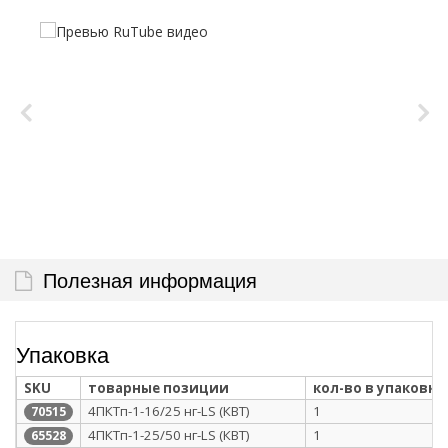
Полезная информация
Упаковка
SKU
товарные позиции
кол-во в упаковке
4ПКТп-1-16/25 нг-LS (КВТ)
1
70515
4ПКТп-1-25/50 нг-LS (КВТ)
1
65528