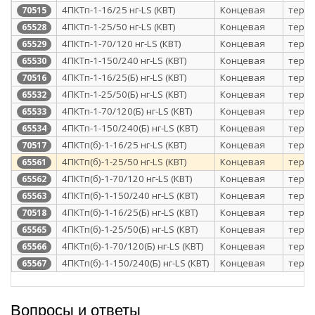
4ПКТп-1-16/25 нг-LS (КВТ)
Концевая
терм
70515
4ПКТп-1-25/50 нг-LS (КВТ)
Концевая
терм
65528
4ПКТп-1-70/120 нг-LS (КВТ)
Концевая
терм
65529
4ПКТп-1-150/240 нг-LS (КВТ)
Концевая
терм
65530
4ПКТп-1-16/25(Б) нг-LS (КВТ)
Концевая
терм
70516
4ПКТп-1-25/50(Б) нг-LS (КВТ)
Концевая
терм
65532
4ПКТп-1-70/120(Б) нг-LS (КВТ)
Концевая
терм
65533
4ПКТп-1-150/240(Б) нг-LS (КВТ)
Концевая
терм
65534
4ПКТп(б)-1-16/25 нг-LS (КВТ)
Концевая
терм
70517
4ПКТп(б)-1-25/50 нг-LS (КВТ)
Концевая
терм
65561
4ПКТп(б)-1-70/120 нг-LS (КВТ)
Концевая
терм
65562
4ПКТп(б)-1-150/240 нг-LS (КВТ)
Концевая
терм
65563
4ПКТп(б)-1-16/25(Б) нг-LS (КВТ)
Концевая
терм
70518
4ПКТп(б)-1-25/50(Б) нг-LS (КВТ)
Концевая
терм
65565
4ПКТп(б)-1-70/120(Б) нг-LS (КВТ)
Концевая
терм
65566
4ПКТп(б)-1-150/240(Б) нг-LS (КВТ)
Концевая
терм
65567
Вопросы и ответы