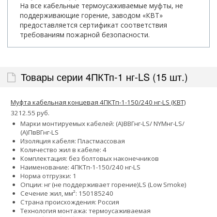
На все кабельные термоусаживаемые муфты, не
поддерживающие горение, заводом «КВТ»
предоставляется сертификат соответствия
требованиям пожарной безопасности.
Товары серии 4ПКТп-1 нг-LS (15 шт.)
Муфта кабельная концевая 4ПКТп-1-150/240 нг-LS (КВТ)
3212.55 руб.
Марки монтируемых кабелей: (А)ВВГнг-LS/ NYMнг-LS/
(А)ПвВГнг-LS
Изоляция кабеля: Пластмассовая
Количество жил в кабеле: 4
Комплектация: без болтовых наконечников
Наименование: 4ПКТп-1-150/240 нг-LS
Норма отгрузки: 1
Опции:
нг (не поддерживает горение)
LS (Low Smoke)
Сечение жил, мм²:
150
185
240
Страна происхождения: Россия
Технология монтажа: термоусаживаемая