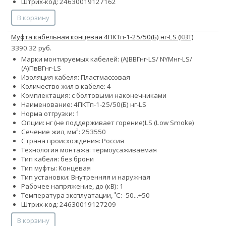
Штрих-код: 24630019127162
В корзину
Муфта кабельная концевая 4ПКТп-1-25/50(Б) нг-LS (КВТ)
3390.32 руб.
Марки монтируемых кабелей: (А)ВВГнг-LS/ NYMнг-LS/
(А)ПвВГнг-LS
Изоляция кабеля: Пластмассовая
Количество жил в кабеле: 4
Комплектация: с болтовыми наконечниками
Наименование: 4ПКТп-1-25/50(Б) нг-LS
Норма отгрузки: 1
Опции:
нг (не поддерживает горение)
LS (Low Smoke)
Сечение жил, мм²:
25
35
50
Страна происхождения: Россия
Технология монтажа: термоусаживаемая
Тип кабеля: без брони
Тип муфты: Концевая
Тип установки: Внутренняя и наружная
Рабочее напряжение, до (кВ): 1
Температура эксплуатации, ˚С: -50...+50
Штрих-код: 24630019127209
В корзину