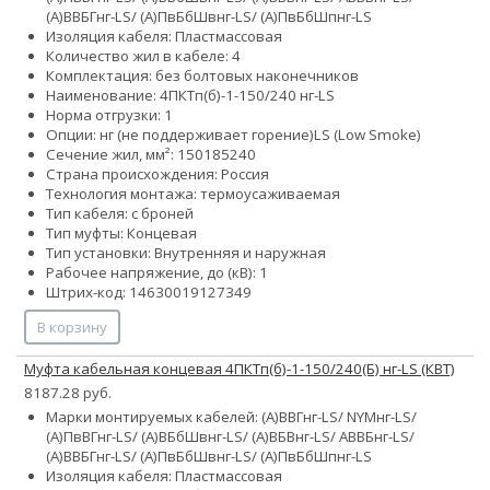
(А)ВВБГнг-LS/ (А)ПвБбШвнг-LS/ (А)ПвБбШпнг-LS
Изоляция кабеля: Пластмассовая
Количество жил в кабеле: 4
Комплектация: без болтовых наконечников
Наименование: 4ПКТп(б)-1-150/240 нг-LS
Норма отгрузки: 1
Опции:
нг (не поддерживает горение)
LS (Low Smoke)
Сечение жил, мм²:
150
185
240
Страна происхождения: Россия
Технология монтажа: термоусаживаемая
Тип кабеля: с броней
Тип муфты: Концевая
Тип установки: Внутренняя и наружная
Рабочее напряжение, до (кВ): 1
Штрих-код: 14630019127349
В корзину
Муфта кабельная концевая 4ПКТп(б)-1-150/240(Б) нг-LS (КВТ)
8187.28 руб.
Марки монтируемых кабелей: (А)ВВГнг-LS/ NYMнг-LS/
(А)ПвВГнг-LS/ (А)ВБбШвнг-LS/ (А)ВБВнг-LS/ АВВБнг-LS/
(А)ВВБГнг-LS/ (А)ПвБбШвнг-LS/ (А)ПвБбШпнг-LS
Изоляция кабеля: Пластмассовая