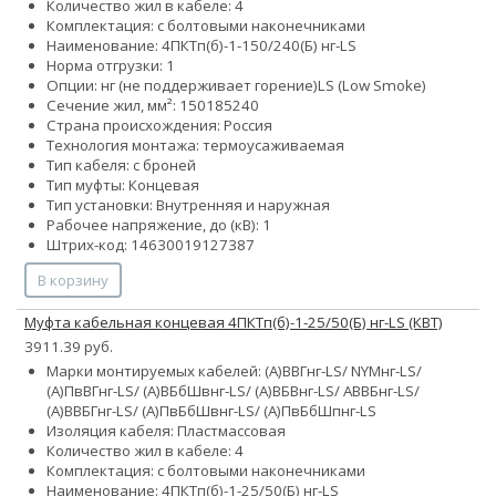
Количество жил в кабеле: 4
Комплектация: с болтовыми наконечниками
Наименование: 4ПКТп(б)-1-150/240(Б) нг-LS
Норма отгрузки: 1
Опции:
нг (не поддерживает горение)
LS (Low Smoke)
Сечение жил, мм²:
150
185
240
Страна происхождения: Россия
Технология монтажа: термоусаживаемая
Тип кабеля: с броней
Тип муфты: Концевая
Тип установки: Внутренняя и наружная
Рабочее напряжение, до (кВ): 1
Штрих-код: 14630019127387
В корзину
Муфта кабельная концевая 4ПКТп(б)-1-25/50(Б) нг-LS (КВТ)
3911.39 руб.
Марки монтируемых кабелей: (А)ВВГнг-LS/ NYMнг-LS/
(А)ПвВГнг-LS/ (А)ВБбШвнг-LS/ (А)ВБВнг-LS/ АВВБнг-LS/
(А)ВВБГнг-LS/ (А)ПвБбШвнг-LS/ (А)ПвБбШпнг-LS
Изоляция кабеля: Пластмассовая
Количество жил в кабеле: 4
Комплектация: с болтовыми наконечниками
Наименование: 4ПКТп(б)-1-25/50(Б) нг-LS