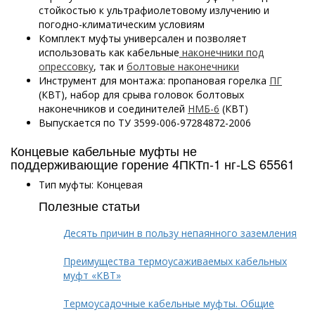
стойкостью к ультрафиолетовому излучению и
погодно-климатическим условиям
Комплект муфты универсален и позволяет
использовать как кабельные
наконечники под
опрессовку
, так и
болтовые наконечники
Инструмент для монтажа: пропановая горелка
ПГ
(КВТ), набор для срыва головок болтовых
наконечников и соединителей
НМБ-6
(КВТ)
Выпускается по ТУ 3599-006-97284872-2006
Концевые кабельные муфты не
поддерживающие горение 4ПКТп-1 нг-LS 65561
Тип муфты: Концевая
Полезные статьи
Десять причин в пользу непаянного заземления
Преимущества термоусаживаемых кабельных
муфт «КВТ»
Термоусадочные кабельные муфты. Общие