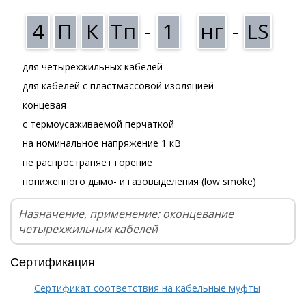
4
П
К
Тп
-
1
нг
-
LS
для четырёхжильных кабелей
для кабелей с пластмассовой изоляцией
концевая
с термоусаживаемой перчаткой
на номинальное напряжение 1 кВ
не распространяет горение
пониженного дымо- и газовыделения (low smoke)
Назначение, применение: оконцевание
четырехжильных кабелей
Сертификация
Сертификат соответствия на кабельные муфты