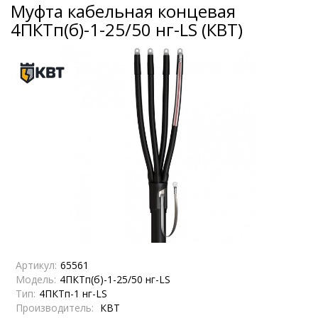
Муфта кабельная концевая
4ПКТп(б)-1-25/50 нг-LS (КВТ)
Артикул:
65561
Модель:
4ПКТп(б)-1-25/50 нг-LS
Тип:
4ПКТп-1 нг-LS
Производитель:
КВТ