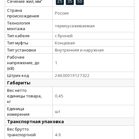
Сечение жил, мм²
25
35
50
Страна
Россия
происхождения
Технология
термоусаживаемая
монтажа
Тип кабеля
с броней
Тип муфты
Концевая
Тип установки
Внутренняя и наружная
Рабочее
напряжение, до
1
(кВ)
Штрих-код
24630019127322
Габариты
Вес нетто
единицы товара,
0,45
кг
Единица
шт
измерения
Транспортная упаковка
Вес брутто
транспортной
4.9