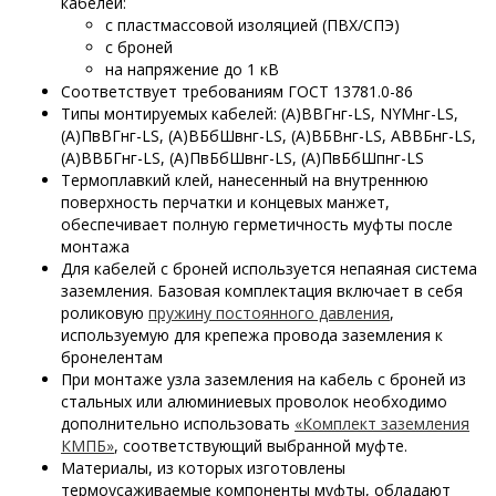
кабелей:
с пластмассовой изоляцией (ПВХ/СПЭ)
с броней
на напряжение до 1 кВ
Соответствует требованиям ГОСТ 13781.0-86
Типы монтируемых кабелей: (А)ВВГнг-LS, NYMнг-LS,
(А)ПвВГнг-LS, (А)ВБбШвнг-LS, (А)ВБВнг-LS, АВВБнг-LS,
(А)ВВБГнг-LS, (А)ПвБбШвнг-LS, (А)ПвБбШпнг-LS
Термоплавкий клей, нанесенный на внутреннюю
поверхность перчатки и концевых манжет,
обеспечивает полную герметичность муфты после
монтажа
Для кабелей с броней используется непаяная система
заземления. Базовая комплектация включает в себя
роликовую
пружину постоянного давления
,
используемую для крепежа провода заземления к
бронелентам
При монтаже узла заземления на кабель с броней из
стальных или алюминиевых проволок необходимо
дополнительно использовать
«Комплект заземления
КМПБ»
, соответствующий выбранной муфте.
Материалы, из которых изготовлены
термоусаживаемые компоненты муфты, обладают