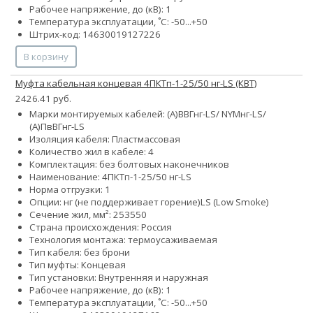
Рабочее напряжение, до (кВ): 1
Температура эксплуатации, ˚С: -50...+50
Штрих-код: 14630019127226
В корзину
Муфта кабельная концевая 4ПКТп-1-25/50 нг-LS (КВТ)
2426.41 руб.
Марки монтируемых кабелей: (А)ВВГнг-LS/ NYMнг-LS/
(А)ПвВГнг-LS
Изоляция кабеля: Пластмассовая
Количество жил в кабеле: 4
Комплектация: без болтовых наконечников
Наименование: 4ПКТп-1-25/50 нг-LS
Норма отгрузки: 1
Опции:
нг (не поддерживает горение)
LS (Low Smoke)
Сечение жил, мм²:
25
35
50
Страна происхождения: Россия
Технология монтажа: термоусаживаемая
Тип кабеля: без брони
Тип муфты: Концевая
Тип установки: Внутренняя и наружная
Рабочее напряжение, до (кВ): 1
Температура эксплуатации, ˚С: -50...+50