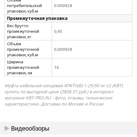
потребительской
0.000928
упаковки, куб.м
Промежуточная упаковка
Вес брутто
промежуточной
0,45
упаковки, кг
Объём
промежуточной
0,000928
упаковки, куб.м
Ширина
промежуточной
16
упаковки, см
Муфта кабельная концевая 4ПКТп(б)-1-25/50 нг-LS (КВТ)
купить по выгодной цене (2858.37 руб.) в интернет-
магазине КВТ-PRO.RU - фото, отзывы, технические
характеристики. Доставка по Москве и России
Видеообзоры