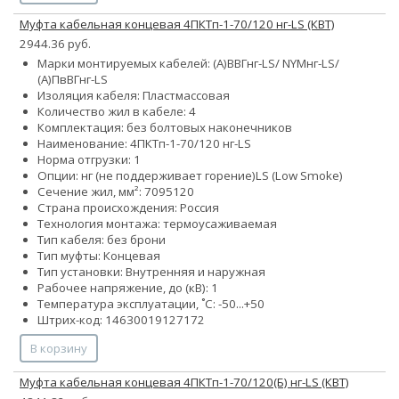
Муфта кабельная концевая 4ПКТп-1-70/120 нг-LS (КВТ)
2944.36 руб.
Марки монтируемых кабелей: (А)ВВГнг-LS/ NYMнг-LS/
(А)ПвВГнг-LS
Изоляция кабеля: Пластмассовая
Количество жил в кабеле: 4
Комплектация: без болтовых наконечников
Наименование: 4ПКТп-1-70/120 нг-LS
Норма отгрузки: 1
Опции:
нг (не поддерживает горение)
LS (Low Smoke)
Сечение жил, мм²:
70
95
120
Страна происхождения: Россия
Технология монтажа: термоусаживаемая
Тип кабеля: без брони
Тип муфты: Концевая
Тип установки: Внутренняя и наружная
Рабочее напряжение, до (кВ): 1
Температура эксплуатации, ˚С: -50...+50
Штрих-код: 14630019127172
В корзину
Муфта кабельная концевая 4ПКТп-1-70/120(Б) нг-LS (КВТ)