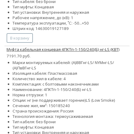
Тип кабеля: без брони
Тип муфты: Концевая
Тип установки: Внутренняя и наружная
Рабочее напряжение, до (кВ): 1
Температура эксплуатации, ˚С: -50...+50
Штрих-код: 14630019127189
В корзину
Муфта кабельная концевая 4ПКТп-1-150/240(Б) нг-LS (КВТ)
7191.70 руб.
Марки монтируемых кабелей: (А)ВВГнг-LS/ NYMнг-LS/
(А)ПвВГнг-LS
Изоляция кабеля: Пластмассовая
Количество жил в кабеле: 4
Комплектация: с болтовыми наконечниками
Наименование: 4ПКТп-1-150/240(Б) нг-LS
Норма отгрузки: 1
Опции:
нг (не поддерживает горение)
LS (Low Smoke)
Сечение жил, мм²:
150
185
240
Страна происхождения: Россия
Технология монтажа: термоусаживаемая
Тип кабеля: без брони
Тип муфты: Концевая
Тип установки: Внутренняя и наружная