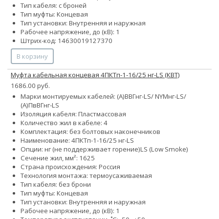
Тип кабеля: с броней
Тип муфты: Концевая
Тип установки: Внутренняя и наружная
Рабочее напряжение, до (кВ): 1
Штрих-код: 14630019127370
В корзину
Муфта кабельная концевая 4ПКТп-1-16/25 нг-LS (КВТ)
1686.00 руб.
Марки монтируемых кабелей: (А)ВВГнг-LS/ NYMнг-LS/
(А)ПвВГнг-LS
Изоляция кабеля: Пластмассовая
Количество жил в кабеле: 4
Комплектация: без болтовых наконечников
Наименование: 4ПКТп-1-16/25 нг-LS
Опции:
нг (не поддерживает горение)
LS (Low Smoke)
Сечение жил, мм²:
16
25
Страна происхождения: Россия
Технология монтажа: термоусаживаемая
Тип кабеля: без брони
Тип муфты: Концевая
Тип установки: Внутренняя и наружная
Рабочее напряжение, до (кВ): 1