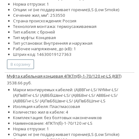
Норма отгрузки: 1
Опции:
нг (не поддерживает горение)
LS (Low Smoke)
Сечение жил, мм²:
25
35
50
Страна происхождения: Россия
Технология монтажа: термоусаживаемая
Тип кабеля: с броней
Тип муфты: Концевая
Тип установки: Внутренняя и наружная
Рабочее напряжение, до (кВ): 1
Штрих-код: 14630019127363
В корзину
Муфта кабельная концевая 4ПКТп(б)-1-70/120 нг-LS (КВТ)
3538.66 руб.
Марки монтируемых кабелей: (А)ВВГнг-LS/ NYMнг-LS/
(А)ПвВГнг-LS/ (А)ВБбШвнг-LS/ (А)ВБВнг-LS/ АВВБнг-LS/
(А)ВВБГнг-LS/ (А)ПвБбШвнг-LS/ (А)ПвБбШпнг-LS
Изоляция кабеля: Пластмассовая
Количество жил в кабеле: 4
Комплектация: без болтовых наконечников
Наименование: 4ПКТп(б)-1-70/120 нг-LS
Норма отгрузки: 1
Опции:
нг (не поддерживает горение)
LS (Low Smoke)