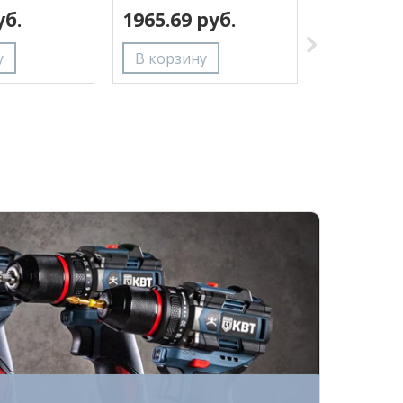
уб.
1965.69 руб.
33222.74