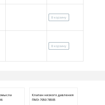
В корзину
В корзину
ромысла
Клапан низкого давления
Блок клапа
36
ПМЭ-7050 78505
давления 79