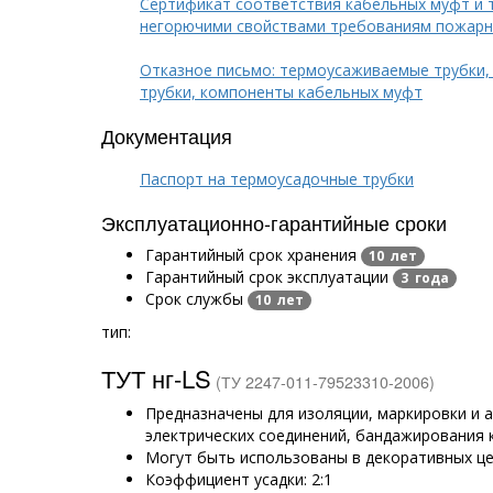
Сертификат соответствия кабельных муфт и 
негорючими свойствами требованиям пожарн
Отказное письмо: термоусаживаемые трубки,
трубки, компоненты кабельных муфт
Документация
Паспорт на термоусадочные трубки
Эксплуатационно-гарантийные сроки
Гарантийный срок хранения
10 лет
Гарантийный срок эксплуатации
3 года
Срок службы
10 лет
тип:
ТУТ нг-LS
(ТУ 2247-011-79523310-2006)
Предназначены для изоляции, маркировки и
электрических соединений, бандажирования 
Могут быть использованы в декоративных ц
Коэффициент усадки: 2:1