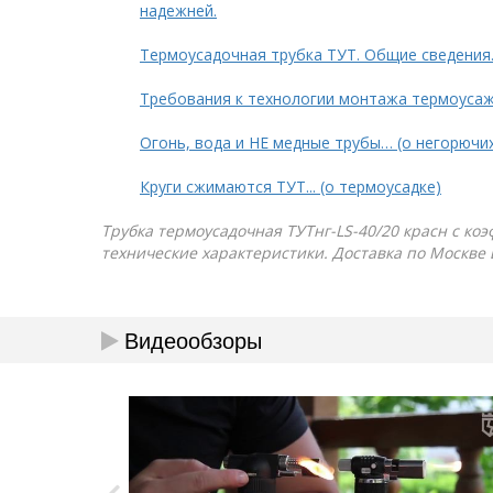
надежней.
Термоусадочная трубка ТУТ. Общие сведения
Требования к технологии монтажа термоуса
Огонь, вода и НЕ медные трубы… (о негорючи
Круги сжимаются ТУТ... (о термоусадке)
Трубка термоусадочная ТУТнг-LS-40/20 красн с коэ
технические характеристики. Доставка по Москве 
Видеообзоры