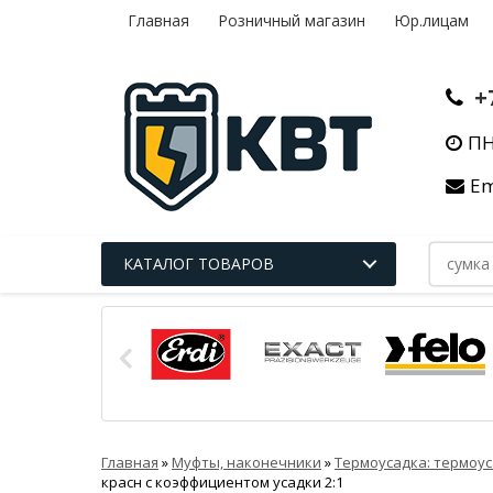
Главная
Розничный магазин
Юр.лицам
+
ПН
Em
КАТАЛОГ ТОВАРОВ
Главная
»
Муфты, наконечники
»
Термоусадка: термоус
красн с коэффициентом усадки 2:1