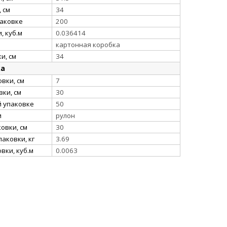
 см
34
паковке
200
, куб.м
0.036414
картонная коробка
и, см
34
ка
вки, см
7
ки, см
30
й упаковке
50
и
рулон
овки, см
30
аковки, кг
3.69
вки, куб.м
0.0063