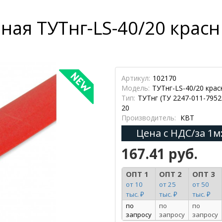
ная ТУТнг-LS-40/20 крас
Артикул:
102170
Модель:
ТУТнг-LS-40/20 крас
Тип:
ТУТнг (ТУ 2247-011-7952
20
Производитель:
КВТ
Цена с НДС/за 1м
167.41 руб.
ОПТ 1
ОПТ 2
ОПТ 3
от 10
от 25
от 50
тыс. ₽
тыс. ₽
тыс. ₽
по
по
по
запросу
запросу
запросу