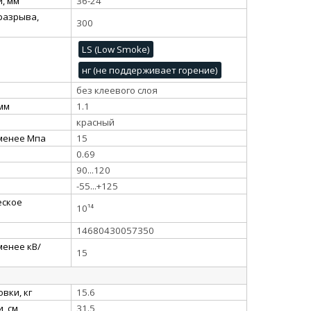
, мм
36-24
разрыва,
300
LS (Low Smoke)
нг (не поддерживает горение)
без клеевого слоя
 мм
1.1
красный
 менее Мпа
15
0.69
90...120
-55...+125
еское
10¹⁴
14680430057350
менее кВ/
15
вки, кг
15.6
, см
31.5