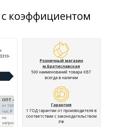
н с коэффициентом
н
3310-
Розничный магазин
м.Братиславская
500 наименований товара КВТ
:
всегда в наличии
ОПТ 4
Гарантия
от 100
1 ГОД гарантии от производителя в
тыс. ₽
соответствии с законодательством
по
РФ
запросу