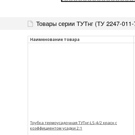
Товары серии ТУТнг (ТУ 2247-011-7
Наименование товара
Трубка термоусадочная ТУТнг-LS-4/2 красн с
коэффициентом усадки 2:1