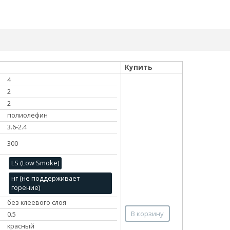
Купить
4
2
2
полиолефин
3.6-2.4
300
LS (Low Smoke)
нг (не поддерживает
горение)
без клеевого слоя
В корзину
0.5
красный