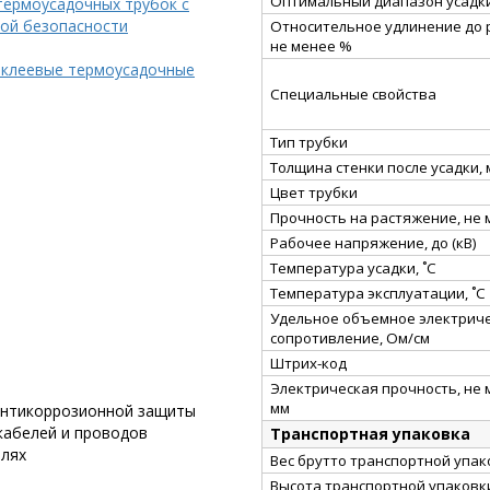
Оптимальный диапазон усадки
термоусадочных трубок с
ой безопасности
Относительное удлинение до 
не менее %
 клеевые термоусадочные
Специальные свойства
Тип трубки
Толщина стенки после усадки,
Цвет трубки
Прочность на растяжение, не
Рабочее напряжение, до (кВ)
Температура усадки, ˚С
Температура эксплуатации, ˚С
Удельное объемное электрич
сопротивление, Ом/см
Штрих-код
Электрическая прочность, не 
мм
 антикоррозионной защиты
кабелей и проводов
Транспортная упаковка
елях
Вес брутто транспортной упако
Высота транспортной упаковки