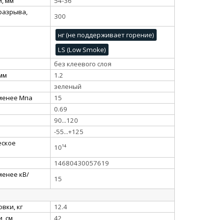
, мм
54-36
разрыва,
300
нг (не поддерживает горение)
LS (Low Smoke)
без клеевого слоя
 мм
1.2
зеленый
 менее Мпа
15
0.69
90...120
-55...+125
еское
10¹⁴
14680430057619
менее кВ/
15
вки, кг
12.4
, см
42