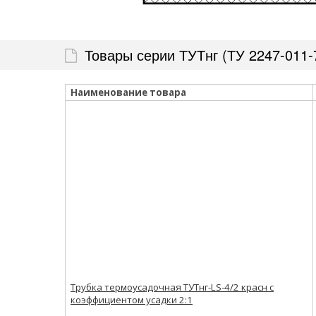
Товары серии ТУТнг (ТУ 2247-011-7
Наименование товара
Трубка термоусадочная ТУТнг-LS-4/2 красн с
коэффициентом усадки 2:1