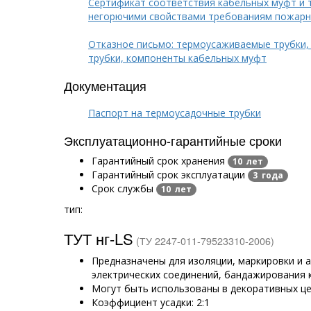
Сертификат соответствия кабельных муфт и 
негорючими свойствами требованиям пожарн
Отказное письмо: термоусаживаемые трубки,
трубки, компоненты кабельных муфт
Документация
Паспорт на термоусадочные трубки
Эксплуатационно-гарантийные сроки
Гарантийный срок хранения
10 лет
Гарантийный срок эксплуатации
3 года
Срок службы
10 лет
тип:
ТУТ нг-LS
(ТУ 2247-011-79523310-2006)
Предназначены для изоляции, маркировки и
электрических соединений, бандажирования 
Могут быть использованы в декоративных ц
Коэффициент усадки: 2:1