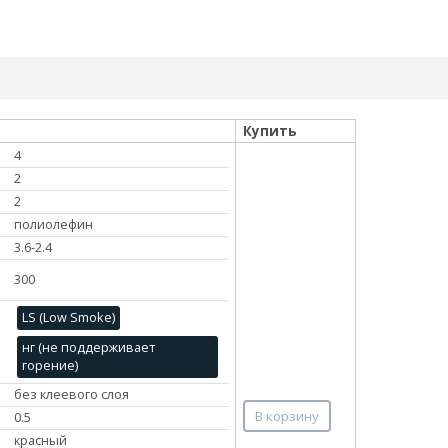
Купить
4
2
2
полиолефин
3.6-2.4
300
LS (Low Smoke)
нг (не поддерживает
горение)
без клеевого слоя
В корзину
0.5
красный