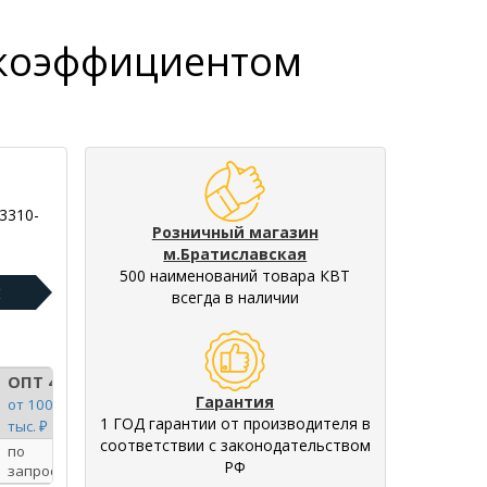
с коэффициентом
3310-
Розничный магазин
м.Братиславская
500 наименований товара КВТ
:
всегда в наличии
ОПТ 4
Гарантия
от 100
1 ГОД гарантии от производителя в
тыс. ₽
соответствии с законодательством
по
РФ
запросу