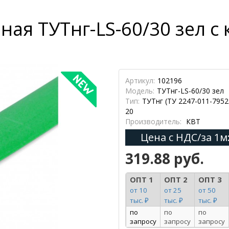
ная ТУТнг-LS-60/30 зел 
Артикул:
102196
Модель:
ТУТнг-LS-60/30 зел
Тип:
ТУТнг (ТУ 2247-011-7952
20
Производитель:
КВТ
Цена с НДС/за 1м
319.88 руб.
ОПТ 1
ОПТ 2
ОПТ 3
от 10
от 25
от 50
тыс. ₽
тыс. ₽
тыс. ₽
по
по
по
запросу
запросу
запросу