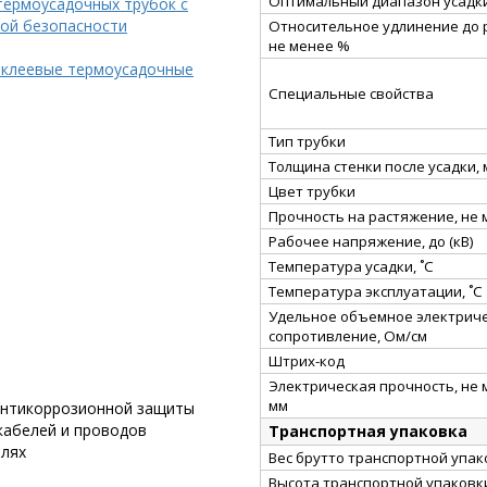
Оптимальный диапазон усадки
термоусадочных трубок с
ой безопасности
Относительное удлинение до 
не менее %
 клеевые термоусадочные
Специальные свойства
Тип трубки
Толщина стенки после усадки,
Цвет трубки
Прочность на растяжение, не
Рабочее напряжение, до (кВ)
Температура усадки, ˚С
Температура эксплуатации, ˚С
Удельное объемное электрич
сопротивление, Ом/см
Штрих-код
Электрическая прочность, не 
мм
 антикоррозионной защиты
кабелей и проводов
Транспортная упаковка
елях
Вес брутто транспортной упако
Высота транспортной упаковки