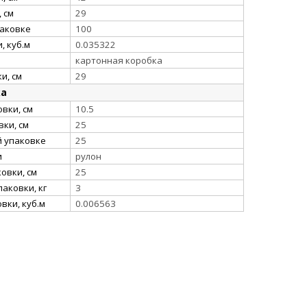
 см
29
паковке
100
, куб.м
0.035322
картонная коробка
и, см
29
ка
вки, см
10.5
ки, см
25
й упаковке
25
и
рулон
овки, см
25
аковки, кг
3
вки, куб.м
0.006563