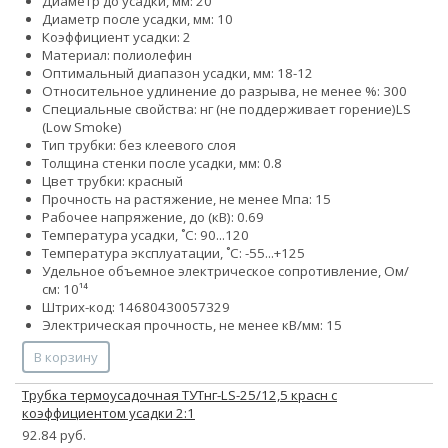
Диаметр до усадки, мм: 20
Диаметр после усадки, мм: 10
Коэффициент усадки: 2
Материал: полиолефин
Оптимальный диапазон усадки, мм: 18-12
Относительное удлинение до разрыва, не менее %: 300
Специальные свойства:
нг (не поддерживает горение)
LS
(Low Smoke)
Тип трубки: без клеевого слоя
Толщина стенки после усадки, мм: 0.8
Цвет трубки: красный
Прочность на растяжение, не менее Мпа: 15
Рабочее напряжение, до (кВ): 0.69
Температура усадки, ˚С: 90...120
Температура эксплуатации, ˚С: -55...+125
Удельное объемное электрическое сопротивление, Ом/
см: 10¹⁴
Штрих-код: 14680430057329
Электрическая прочность, не менее кВ/мм: 15
В корзину
Трубка термоусадочная ТУТнг-LS-25/12,5 красн с
коэффициентом усадки 2:1
92.84 руб.