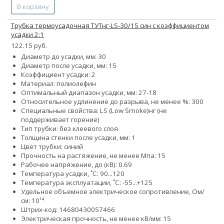
В корзину
Трубка термоусадочная ТУТнг-LS-30/15 син с коэффициентом
усадки 2:1
122.15 руб.
Диаметр до усадки, мм: 30
Диаметр после усадки, мм: 15
Коэффициент усадки: 2
Материал: полиолефин
Оптимальный диапазон усадки, мм: 27-18
Относительное удлинение до разрыва, не менее %: 300
Специальные свойства:
LS (Low Smoke)
нг (не
поддерживает горение)
Тип трубки: без клеевого слоя
Толщина стенки после усадки, мм: 1
Цвет трубки: синий
Прочность на растяжение, не менее Мпа: 15
Рабочее напряжение, до (кВ): 0.69
Температура усадки, ˚С: 90...120
Температура эксплуатации, ˚С: -55...+125
Удельное объемное электрическое сопротивление, Ом/
см: 10¹⁴
Штрих-код: 14680430057466
Электрическая прочность, не менее кВ/мм: 15