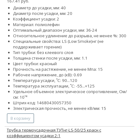
167.41 руб.
Диаметр до усадки, мм: 40
Диаметр после усадки, мм: 20
Коэффициент усадки: 2
Материал: полиолефин
Оптимальный диапазон усадки, мм: 36-24
Относительное удлинение до разрыва, не менее %: 300
Специальные свойства:
LS (Low Smoke)
нг (не
поддерживает горение)
Тип трубки: без клеевого слоя
Толщина стенки после усадки, мм: 1.1
Цвет трубки: красный
Прочность на растяжение, не менее Мпа: 15
Рабочее напряжение, до (кВ): 0.69
Температура усадки, ˚С: 90...120
Температура эксплуатации, ˚С: -55...+125
Удельное объемное электрическое сопротивление, Ом/
см: 10¹⁴
Штрих-код: 14680430057350
Электрическая прочность, не менее кВ/мм: 15
В корзину
Трубка термоусадочная ТУТнг-LS-50/25 красн с
коэффициентом усадки 2:1