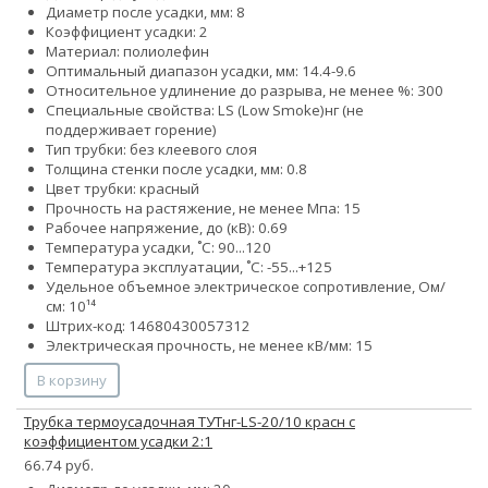
Диаметр после усадки, мм: 8
Коэффициент усадки: 2
Материал: полиолефин
Оптимальный диапазон усадки, мм: 14.4-9.6
Относительное удлинение до разрыва, не менее %: 300
Специальные свойства:
LS (Low Smoke)
нг (не
поддерживает горение)
Тип трубки: без клеевого слоя
Толщина стенки после усадки, мм: 0.8
Цвет трубки: красный
Прочность на растяжение, не менее Мпа: 15
Рабочее напряжение, до (кВ): 0.69
Температура усадки, ˚С: 90...120
Температура эксплуатации, ˚С: -55...+125
Удельное объемное электрическое сопротивление, Ом/
см: 10¹⁴
Штрих-код: 14680430057312
Электрическая прочность, не менее кВ/мм: 15
В корзину
Трубка термоусадочная ТУТнг-LS-20/10 красн с
коэффициентом усадки 2:1
66.74 руб.