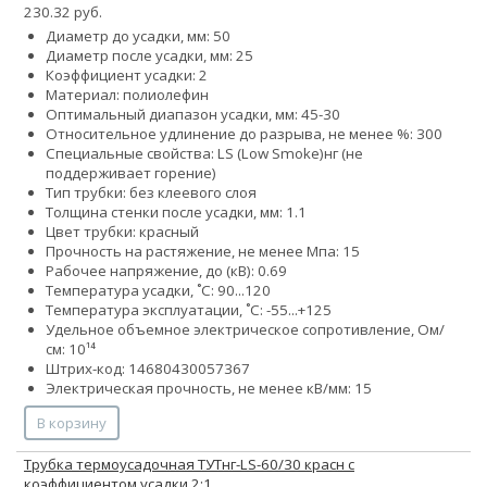
230.32 руб.
Диаметр до усадки, мм: 50
Диаметр после усадки, мм: 25
Коэффициент усадки: 2
Материал: полиолефин
Оптимальный диапазон усадки, мм: 45-30
Относительное удлинение до разрыва, не менее %: 300
Специальные свойства:
LS (Low Smoke)
нг (не
поддерживает горение)
Тип трубки: без клеевого слоя
Толщина стенки после усадки, мм: 1.1
Цвет трубки: красный
Прочность на растяжение, не менее Мпа: 15
Рабочее напряжение, до (кВ): 0.69
Температура усадки, ˚С: 90...120
Температура эксплуатации, ˚С: -55...+125
Удельное объемное электрическое сопротивление, Ом/
см: 10¹⁴
Штрих-код: 14680430057367
Электрическая прочность, не менее кВ/мм: 15
В корзину
Трубка термоусадочная ТУТнг-LS-60/30 красн с
коэффициентом усадки 2:1