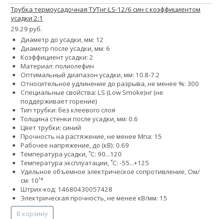
Трубка термоусадочная ТУТнг-LS-12/6 син с коэффициентом
усадки 2:1
29.29 руб.
Диаметр до усадки, мм: 12
Диаметр после усадки, мм: 6
Коэффициент усадки: 2
Материал: полиолефин
Оптимальный диапазон усадки, мм: 10.8-7.2
Относительное удлинение до разрыва, не менее %: 300
Специальные свойства:
LS (Low Smoke)
нг (не
поддерживает горение)
Тип трубки: без клеевого слоя
Толщина стенки после усадки, мм: 0.6
Цвет трубки: синий
Прочность на растяжение, не менее Мпа: 15
Рабочее напряжение, до (кВ): 0.69
Температура усадки, ˚С: 90...120
Температура эксплуатации, ˚С: -55...+125
Удельное объемное электрическое сопротивление, Ом/
см: 10¹⁴
Штрих-код: 14680430057428
Электрическая прочность, не менее кВ/мм: 15
В корзину