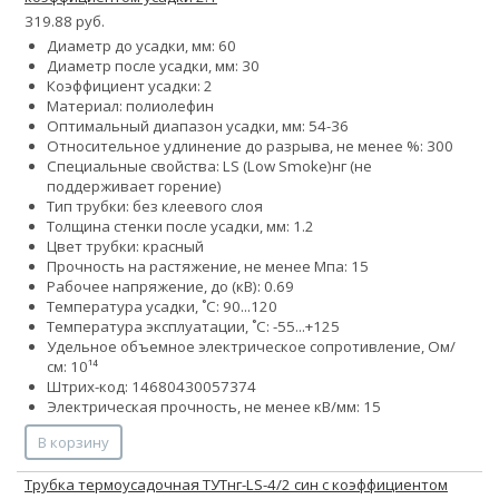
319.88 руб.
Диаметр до усадки, мм: 60
Диаметр после усадки, мм: 30
Коэффициент усадки: 2
Материал: полиолефин
Оптимальный диапазон усадки, мм: 54-36
Относительное удлинение до разрыва, не менее %: 300
Специальные свойства:
LS (Low Smoke)
нг (не
поддерживает горение)
Тип трубки: без клеевого слоя
Толщина стенки после усадки, мм: 1.2
Цвет трубки: красный
Прочность на растяжение, не менее Мпа: 15
Рабочее напряжение, до (кВ): 0.69
Температура усадки, ˚С: 90...120
Температура эксплуатации, ˚С: -55...+125
Удельное объемное электрическое сопротивление, Ом/
см: 10¹⁴
Штрих-код: 14680430057374
Электрическая прочность, не менее кВ/мм: 15
В корзину
Трубка термоусадочная ТУТнг-LS-4/2 син с коэффициентом