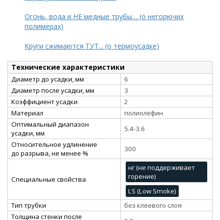
Огонь, вода и НЕ медные трубы… (о негорючих
полимерах)
Круги сжимаются ТУТ... (о термоусадке)
Технические характеристики
Диаметр до усадки, мм
6
Диаметр после усадки, мм
3
Коэффициент усадки
2
Материал
полиолефин
Оптимальный диапазон
5.4-3.6
усадки, мм
Относительное удлинение
300
до разрыва, не менее %
нг (не поддерживает
горение)
Специальные свойства
LS (Low Smoke)
Тип трубки
без клеевого слоя
Толщина стенки после