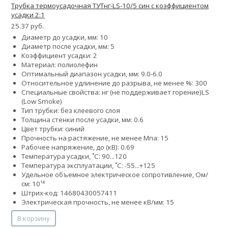
Трубка термоусадочная ТУТнг-LS-10/5 син с коэффициентом
усадки 2:1
25.37 руб.
Диаметр до усадки, мм: 10
Диаметр после усадки, мм: 5
Коэффициент усадки: 2
Материал: полиолефин
Оптимальный диапазон усадки, мм: 9.0-6.0
Относительное удлинение до разрыва, не менее %: 300
Специальные свойства:
нг (не поддерживает горение)
LS
(Low Smoke)
Тип трубки: без клеевого слоя
Толщина стенки после усадки, мм: 0.6
Цвет трубки: синий
Прочность на растяжение, не менее Мпа: 15
Рабочее напряжение, до (кВ): 0.69
Температура усадки, ˚С: 90...120
Температура эксплуатации, ˚С: -55...+125
Удельное объемное электрическое сопротивление, Ом/
см: 10¹⁴
Штрих-код: 14680430057411
Электрическая прочность, не менее кВ/мм: 15
В корзину