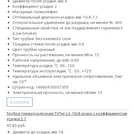
Диаметр после усадки, мм: 6
Коэффициент усадки: 2
Материал: полиолефин
Оптимальный диапазон усадки, мм: 10.8-7.2
Относительное удлинение до разрыва, не менее %: 300
Специальные свойства:
нг (не поддерживает горение)
LS
(Low Smoke)
Тип трубки: без клеевого слоя
Толщина стенки после усадки, мм: 0.6
Цвет трубки: красный
Прочность на растяжение, не менее Мпа: 15
Рабочее напряжение, до (кВ): 0.69
Температура усадки, ˚С: 90...120
Температура эксплуатации, ˚С: -55...+125
Удельное объемное электрическое сопротивление, Ом/
см: 10¹⁴
Штрих-код: 14680430057305
Электрическая прочность, не менее кВ/мм: 15
В корзину
Трубка термоусадочная ТУТнг-LS-16/8 красн с коэффициентом
усадки 2:1
45.65 руб.
Диаметр до усадки, мм: 16