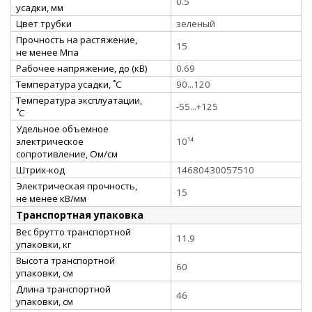
0.5
усадки, мм
Цвет трубки
зеленый
Прочность на растяжение,
15
не менее Мпа
Рабочее напряжение, до (кВ)
0.69
Температура усадки, ˚С
90...120
Температура эксплуатации,
-55...+125
˚С
Удельное объемное
электрическое
10¹⁴
сопротивление, Ом/см
Штрих-код
14680430057510
Электрическая прочность,
15
не менее кВ/мм
Транспортная упаковка
Вес брутто транспортной
11.9
упаковки, кг
Высота транспортной
60
упаковки, см
Длина транспортной
46
упаковки, см