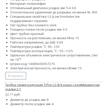
Материал: полиолефин
Оптимальный диапазон усадки, мм: 5.4-3.6
Относительное удлинение до разрыва, не менее %: 300
Специальные свойства:
LS (Low Smoke)
нг (не
поддерживает горение)
Тип трубки: без клеевого слоя
Толщина стенки после усадки, мм: 0.5
Цвет трубки: красный
Прочность на растяжение, не менее Мпа: 15
Рабочее напряжение, до (кВ): 0.69
Температура усадки, ˚С: 90...120
Температура эксплуатации, ˚С: -55...+125
Удельное объемное электрическое сопротивление, Ом/
см: 10¹⁴
Штрих-код: 14680430057275
Электрическая прочность, не менее кВ/мм: 15
В корзину
Трубка термоусадочная ТУТнг-LS-8/4 красн с коэффициентом
усадки 2:1
22.11 руб.
Диаметр до усадки, мм: 8
Диаметр после усадки, мм: 4