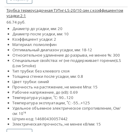
Трубка термоусадочная ТУТнг-LS-20/10 син с коэффициентом
усадки 2:1
66.74 руб.
Диаметр до усадки, мм: 20
Диаметр после усадки, мм: 10
Коэффициент усадки: 2
Материал: полиолефин
Оптимальный диапазон усадки, мм: 18-12
Относительное удлинение до разрыва, не менее %: 300
Специальные свойства:
нг (не поддерживает горение)
LS
(Low Smoke)
Тип трубки: без клеевого слоя
Толщина стенки после усадки, мм: 0.8
Цвет трубки: синий
Прочность на растяжение, не менее Мпа: 15
Рабочее напряжение, до (кВ): 0.69
Температура усадки, ˚С: 90...120
Температура эксплуатации, ˚С: -55...+125
Удельное объемное электрическое сопротивление, Ом/
см: 10¹⁴
Штрих-код: 14680430057442
Электрическая прочность, не менее кВ/мм: 15