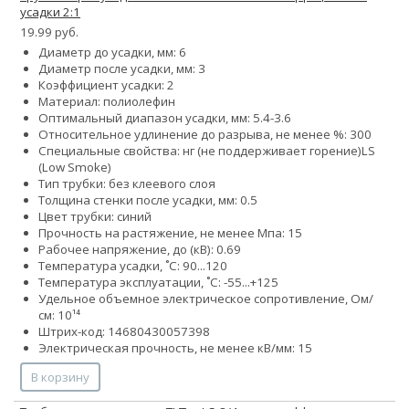
усадки 2:1
19.99 руб.
Диаметр до усадки, мм: 6
Диаметр после усадки, мм: 3
Коэффициент усадки: 2
Материал: полиолефин
Оптимальный диапазон усадки, мм: 5.4-3.6
Относительное удлинение до разрыва, не менее %: 300
Специальные свойства:
нг (не поддерживает горение)
LS
(Low Smoke)
Тип трубки: без клеевого слоя
Толщина стенки после усадки, мм: 0.5
Цвет трубки: синий
Прочность на растяжение, не менее Мпа: 15
Рабочее напряжение, до (кВ): 0.69
Температура усадки, ˚С: 90...120
Температура эксплуатации, ˚С: -55...+125
Удельное объемное электрическое сопротивление, Ом/
см: 10¹⁴
Штрих-код: 14680430057398
Электрическая прочность, не менее кВ/мм: 15
В корзину