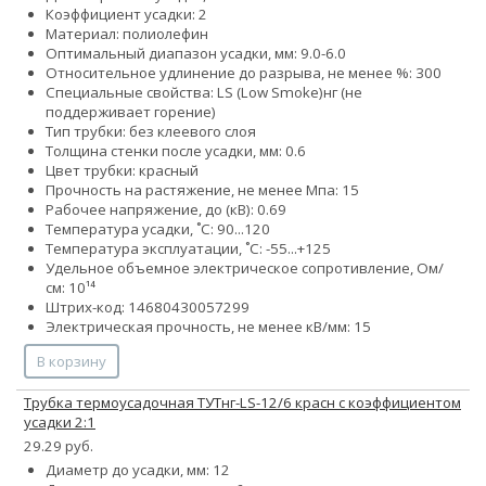
Коэффициент усадки: 2
Материал: полиолефин
Оптимальный диапазон усадки, мм: 9.0-6.0
Относительное удлинение до разрыва, не менее %: 300
Специальные свойства:
LS (Low Smoke)
нг (не
поддерживает горение)
Тип трубки: без клеевого слоя
Толщина стенки после усадки, мм: 0.6
Цвет трубки: красный
Прочность на растяжение, не менее Мпа: 15
Рабочее напряжение, до (кВ): 0.69
Температура усадки, ˚С: 90...120
Температура эксплуатации, ˚С: -55...+125
Удельное объемное электрическое сопротивление, Ом/
см: 10¹⁴
Штрих-код: 14680430057299
Электрическая прочность, не менее кВ/мм: 15
В корзину
Трубка термоусадочная ТУТнг-LS-12/6 красн с коэффициентом
усадки 2:1
29.29 руб.
Диаметр до усадки, мм: 12