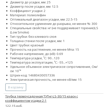
Диаметр до усадки, мм: 25
Диаметр после усадки, мм: 12.5
Коэффициент усадки: 2
Материал: полиолефин
Оптимальный диапазон усадки, мм: 22.5-15
Относительное удлинение до разрыва, не менее %: 300
Специальные свойства:
нг (не поддерживает горение)
LS
(Low Smoke)
Тип трубки: без клеевого слоя
Толщина стенки после усадки, мм: 1
Цвет трубки: красный
Прочность на растяжение, не менее Мпа: 15
Рабочее напряжение, до (кВ): 0.69
Температура усадки, ˚С: 90...120
Температура эксплуатации, ˚С: -55...+125
Удельное объемное электрическое сопротивление, Ом/
см: 10¹⁴
Штрих-код: 14680430057336
Электрическая прочность, не менее кВ/мм: 15
В корзину
Трубка термоусадочная ТУТнг-LS-30/15 красн с
коэффициентом усадки 2:1
122.15 руб.