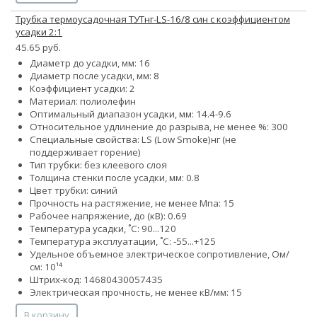
Трубка термоусадочная ТУТнг-LS-16/8 син с коэффициентом
усадки 2:1
45.65 руб.
Диаметр до усадки, мм: 16
Диаметр после усадки, мм: 8
Коэффициент усадки: 2
Материал: полиолефин
Оптимальный диапазон усадки, мм: 14.4-9.6
Относительное удлинение до разрыва, не менее %: 300
Специальные свойства:
LS (Low Smoke)
нг (не
поддерживает горение)
Тип трубки: без клеевого слоя
Толщина стенки после усадки, мм: 0.8
Цвет трубки: синий
Прочность на растяжение, не менее Мпа: 15
Рабочее напряжение, до (кВ): 0.69
Температура усадки, ˚С: 90...120
Температура эксплуатации, ˚С: -55...+125
Удельное объемное электрическое сопротивление, Ом/
см: 10¹⁴
Штрих-код: 14680430057435
Электрическая прочность, не менее кВ/мм: 15
В корзину