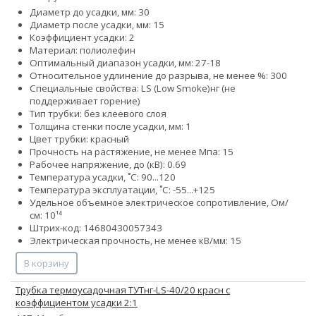
Диаметр до усадки, мм: 30
Диаметр после усадки, мм: 15
Коэффициент усадки: 2
Материал: полиолефин
Оптимальный диапазон усадки, мм: 27-18
Относительное удлинение до разрыва, не менее %: 300
Специальные свойства:
LS (Low Smoke)
нг (не
поддерживает горение)
Тип трубки: без клеевого слоя
Толщина стенки после усадки, мм: 1
Цвет трубки: красный
Прочность на растяжение, не менее Мпа: 15
Рабочее напряжение, до (кВ): 0.69
Температура усадки, ˚С: 90...120
Температура эксплуатации, ˚С: -55...+125
Удельное объемное электрическое сопротивление, Ом/
см: 10¹⁴
Штрих-код: 14680430057343
Электрическая прочность, не менее кВ/мм: 15
В корзину
Трубка термоусадочная ТУТнг-LS-40/20 красн с
коэффициентом усадки 2:1