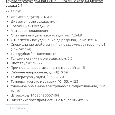
Трубка термоусадочная ТУТнг-LS-8/4 син с коэффициентом
усадки 2:1
22.11 руб.
Диаметр до усадки, мм: 8
Диаметр после усадки, мм: 4
Коэффициент усадки: 2
Материал: полиолефин
Оптимальный диапазон усадки, мм: 7.2-4.8
Относительное удлинение до разрыва, не менее %: 300
Специальные свойства:
нг (не поддерживает горение)
LS
(Low Smoke)
Тип трубки: без клеевого слоя
Толщина стенки после усадки, мм: 0.5
Цвет трубки: синий
Прочность на растяжение, не менее Мпа: 15
Рабочее напряжение, до (кВ): 0.69
Температура усадки, ˚С: 90...120
Температура эксплуатации, ˚С: -55...+125
Удельное объемное электрическое сопротивление, Ом/
см: 10¹⁴
Штрих-код: 14680430057404
Электрическая прочность, не менее кВ/мм: 15
В корзину