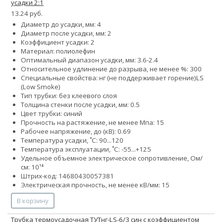
усадки 2:1
13.24 руб.
Диаметр до усадки, мм: 4
Диаметр после усадки, мм: 2
Коэффициент усадки: 2
Материал: полиолефин
Оптимальный диапазон усадки, мм: 3.6-2.4
Относительное удлинение до разрыва, не менее %: 300
Специальные свойства:
нг (не поддерживает горение)
LS
(Low Smoke)
Тип трубки: без клеевого слоя
Толщина стенки после усадки, мм: 0.5
Цвет трубки: синий
Прочность на растяжение, не менее Мпа: 15
Рабочее напряжение, до (кВ): 0.69
Температура усадки, ˚С: 90...120
Температура эксплуатации, ˚С: -55...+125
Удельное объемное электрическое сопротивление, Ом/
см: 10¹⁴
Штрих-код: 14680430057381
Электрическая прочность, не менее кВ/мм: 15
В корзину
Трубка термоусадочная ТУТнг-LS-6/3 син с коэффициентом