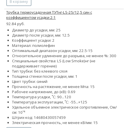
В корзину
Трубка термоусадочная ТУТнг-LS-25/12,5 син с
коэффициентом усадки 2:1
92.84 руб.
Диаметр до усадки, мм: 25
Диаметр после усадки, мм: 12.5
Коэффициент усадки: 2
Материал: полиолефин
Оптимальный диапазон усадки, мм: 22.5-15
Относительное удлинение до разрыва, не менее %: 300
Специальные свойства:
LS (Low Smoke)
нг (не
поддерживает горение)
Тип трубки: без клеевого слоя
Толщина стенки после усадки, мм: 1
Цвет трубки: синий
Прочность на растяжение, не менее Мпа: 15
Рабочее напряжение, до (кВ): 0.69
Температура усадки, ˚С: 90...120
Температура эксплуатации, ˚С: -55...+125
Удельное объемное электрическое сопротивление, Ом/
см: 10¹⁴
Штрих-код: 14680430057459
Электрическая прочность, не менее кВ/мм: 15