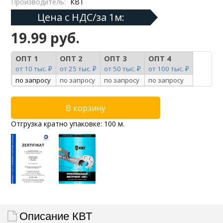
Производитель:
КВТ
Цена с НДС/за 1м:
19.99 руб.
ОПТ 1
ОПТ 2
ОПТ 3
ОПТ 4
от 10 тыс. ₽
от 25 тыс. ₽
от 50 тыс. ₽
от 100 тыс. ₽
по запросу
по запросу
по запросу
по запросу
Отгрузка кратно упаковке: 100 м.
Описание КВТ