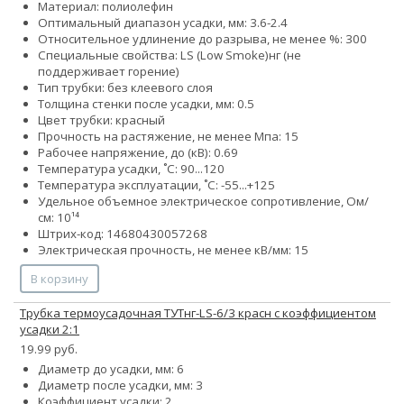
Материал: полиолефин
Оптимальный диапазон усадки, мм: 3.6-2.4
Относительное удлинение до разрыва, не менее %: 300
Специальные свойства:
LS (Low Smoke)
нг (не
поддерживает горение)
Тип трубки: без клеевого слоя
Толщина стенки после усадки, мм: 0.5
Цвет трубки: красный
Прочность на растяжение, не менее Мпа: 15
Рабочее напряжение, до (кВ): 0.69
Температура усадки, ˚С: 90...120
Температура эксплуатации, ˚С: -55...+125
Удельное объемное электрическое сопротивление, Ом/
см: 10¹⁴
Штрих-код: 14680430057268
Электрическая прочность, не менее кВ/мм: 15
В корзину
Трубка термоусадочная ТУТнг-LS-6/3 красн с коэффициентом
усадки 2:1
19.99 руб.
Диаметр до усадки, мм: 6
Диаметр после усадки, мм: 3
Коэффициент усадки: 2