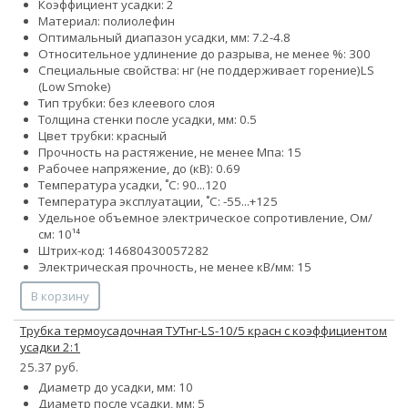
Коэффициент усадки: 2
Материал: полиолефин
Оптимальный диапазон усадки, мм: 7.2-4.8
Относительное удлинение до разрыва, не менее %: 300
Специальные свойства:
нг (не поддерживает горение)
LS
(Low Smoke)
Тип трубки: без клеевого слоя
Толщина стенки после усадки, мм: 0.5
Цвет трубки: красный
Прочность на растяжение, не менее Мпа: 15
Рабочее напряжение, до (кВ): 0.69
Температура усадки, ˚С: 90...120
Температура эксплуатации, ˚С: -55...+125
Удельное объемное электрическое сопротивление, Ом/
см: 10¹⁴
Штрих-код: 14680430057282
Электрическая прочность, не менее кВ/мм: 15
В корзину
Трубка термоусадочная ТУТнг-LS-10/5 красн с коэффициентом
усадки 2:1
25.37 руб.
Диаметр до усадки, мм: 10
Диаметр после усадки, мм: 5