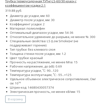
Трубка термоусадочная ТУТнг-LS-60/30 красн с
коэффициентом усадки 2:1
319.88 руб.
Диаметр до усадки, мм: 60
Диаметр после усадки, мм: 30
Коэффициент усадки: 2
Материал: полиолефин
Оптимальный диапазон усадки, мм: 54-36
Относительное удлинение до разрыва, не менее %: 300
Специальные свойства:
LS (Low Smoke)
нг (не
поддерживает горение)
Тип трубки: без клеевого слоя
Толщина стенки после усадки, мм: 1.2
Цвет трубки: красный
Прочность на растяжение, не менее Мпа: 15
Рабочее напряжение, до (кВ): 0.69
Температура усадки, ˚С: 90...120
Температура эксплуатации, ˚С: -55...+125
Удельное объемное электрическое сопротивление, Ом/
см: 10¹⁴
Штрих-код: 14680430057374
Электрическая прочность, не менее кВ/мм: 15
В корзину