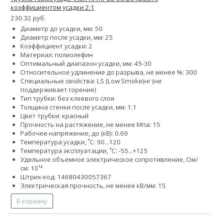
коэффициентом усадки 2:1
230.32 руб.
Диаметр до усадки, мм: 50
Диаметр после усадки, мм: 25
Коэффициент усадки: 2
Материал: полиолефин
Оптимальный диапазон усадки, мм: 45-30
Относительное удлинение до разрыва, не менее %: 300
Специальные свойства:
LS (Low Smoke)
нг (не
поддерживает горение)
Тип трубки: без клеевого слоя
Толщина стенки после усадки, мм: 1.1
Цвет трубки: красный
Прочность на растяжение, не менее Мпа: 15
Рабочее напряжение, до (кВ): 0.69
Температура усадки, ˚С: 90...120
Температура эксплуатации, ˚С: -55...+125
Удельное объемное электрическое сопротивление, Ом/
см: 10¹⁴
Штрих-код: 14680430057367
Электрическая прочность, не менее кВ/мм: 15
В корзину