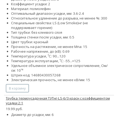
Коэффициент усадки: 2
Материал: полиолефин
Оптимальный диапазон усадки, мм: 3.6-2.4
Относительное удлинение до разрыва, не менее %: 300
Специальные свойства:
LS (Low Smoke)
нг (не
поддерживает горение)
Тип трубки: без клеевого слоя
Толщина стенки после усадки, мм: 0.5
Цвет трубки: красный
Прочность на растяжение, не менее Мпа: 15
Рабочее напряжение, до (кВ): 0.69
Температура усадки, ˚С: 90...120
Температура эксплуатации, ˚С: -55...+125
Удельное объемное электрическое сопротивление, Ом/
см: 10¹⁴
Штрих-код: 14680430057268
Электрическая прочность, не менее кВ/мм: 15
В корзину
Трубка термоусадочная ТУТнг-LS-6/3 красн с коэффициентом
усадки 2:1
19.99 руб.
Диаметр до усадки, мм: 6