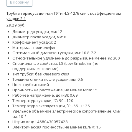
В корзину
Трубка термоусадочная ТУТнг-LS-12/6 син с коэффициентом
усадки 2:1
29.29 руб.
Диаметр до усадки, мм: 12
Диаметр после усадки, мм: 6
Коэффициент усадки: 2
Материал: полиолефин
Оптимальный диапазон усадки, мм: 10.8-7.2
Относительное удлинение до разрыва, не менее %: 300
Специальные свойства:
LS (Low Smoke)
нг (не
поддерживает горение)
Тип трубки: без клеевого слоя
Толщина стенки после усадки, мм: 0.6
Цвет трубки: синий
Прочность на растяжение, не менее Мпа: 15
Рабочее напряжение, до (кВ): 0.69
Температура усадки, ˚С: 90...120
Температура эксплуатации, ˚С: -55...+125
Удельное объемное электрическое сопротивление, Ом/
см: 10¹⁴
Штрих-код: 14680430057428
Электрическая прочность, не менее кВ/мм: 15