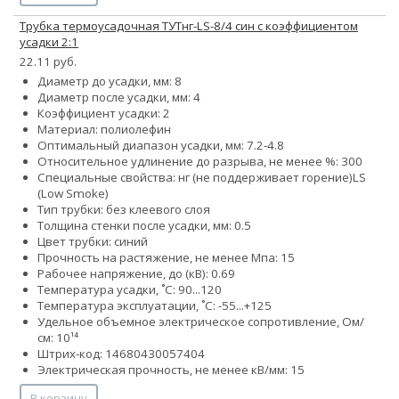
Трубка термоусадочная ТУТнг-LS-8/4 син с коэффициентом
усадки 2:1
22.11 руб.
Диаметр до усадки, мм: 8
Диаметр после усадки, мм: 4
Коэффициент усадки: 2
Материал: полиолефин
Оптимальный диапазон усадки, мм: 7.2-4.8
Относительное удлинение до разрыва, не менее %: 300
Специальные свойства:
нг (не поддерживает горение)
LS
(Low Smoke)
Тип трубки: без клеевого слоя
Толщина стенки после усадки, мм: 0.5
Цвет трубки: синий
Прочность на растяжение, не менее Мпа: 15
Рабочее напряжение, до (кВ): 0.69
Температура усадки, ˚С: 90...120
Температура эксплуатации, ˚С: -55...+125
Удельное объемное электрическое сопротивление, Ом/
см: 10¹⁴
Штрих-код: 14680430057404
Электрическая прочность, не менее кВ/мм: 15
В корзину