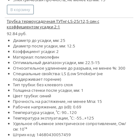
В корзину
Трубка термоусадочная ТУТнг-LS-25/12,5 син с
коэффициентом усадки 2:1
92.84 руб.
Диаметр до усадки, мм: 25
Диаметр после усадки, мм: 12.5
Коэффициент усадки: 2
Материал: полиолефин
Оптимальный диапазон усадки, мм: 22.5-15
Относительное удлинение до разрыва, не менее %: 300
Специальные свойства:
LS (Low Smoke)
нг (не
поддерживает горение)
Тип трубки: без клеевого слоя
Толщина стенки после усадки, мм: 1
Цвет трубки: синий
Прочность на растяжение, не менее Мпа: 15
Рабочее напряжение, до (кВ): 0.69
Температура усадки, ˚С: 90...120
Температура эксплуатации, ˚С: -55...+125
Удельное объемное электрическое сопротивление, Ом/
см: 10¹⁴
Штрих-код: 14680430057459