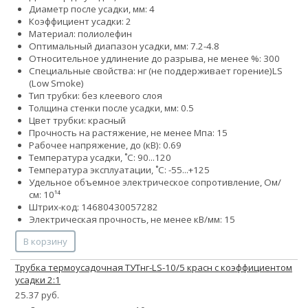
Диаметр после усадки, мм: 4
Коэффициент усадки: 2
Материал: полиолефин
Оптимальный диапазон усадки, мм: 7.2-4.8
Относительное удлинение до разрыва, не менее %: 300
Специальные свойства:
нг (не поддерживает горение)
LS
(Low Smoke)
Тип трубки: без клеевого слоя
Толщина стенки после усадки, мм: 0.5
Цвет трубки: красный
Прочность на растяжение, не менее Мпа: 15
Рабочее напряжение, до (кВ): 0.69
Температура усадки, ˚С: 90...120
Температура эксплуатации, ˚С: -55...+125
Удельное объемное электрическое сопротивление, Ом/
см: 10¹⁴
Штрих-код: 14680430057282
Электрическая прочность, не менее кВ/мм: 15
В корзину
Трубка термоусадочная ТУТнг-LS-10/5 красн с коэффициентом
усадки 2:1
25.37 руб.