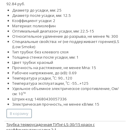
92.84 руб.
Диаметр до усадки, мм: 25
Диаметр после усадки, мм: 12.5
Коэффициент усадки: 2
Материал: полиолефин
Оптимальный диапазон усадки, мм: 22.5-15
Относительное удлинение до разрыва, не менее %: 300
Специальные свойства:
нг (не поддерживает горение)
LS
(Low Smoke)
Тип трубки: без клеевого слоя
Толщина стенки после усадки, мм: 1
Цвет трубки: красный
Прочность на растяжение, не менее Мпа: 15
Рабочее напряжение, до (кВ): 0.69
Температура усадки, ˚С: 90...120
Температура эксплуатации, ˚С: -55...+125
Удельное объемное электрическое сопротивление, Ом/
см: 10¹⁴
Штрих-код: 14680430057336
Электрическая прочность, не менее кВ/мм: 15
В корзину
Трубка термоусадочная ТУТнг-LS-30/15 красн с
коэффициентом усадки 2:1