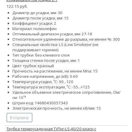
122.15 руб.
Диаметр до усадки, мм: 30
Диаметр после усадки, мм: 15
Коэффициент усадки: 2
Материал: полиолефин
Оптимальный диапазон усадки, мм: 27-18
Относительное удлинение до разрыва, не менее %: 300
Специальные свойства:
LS (Low Smoke)
нг (не
поддерживает горение)
Тип трубки: без клеевого слоя
Толщина стенки после усадки, мм: 1
Цвет трубки: красный
Прочность на растяжение, не менее Мпа: 15
Рабочее напряжение, до (кВ): 0.69
Температура усадки, ˚С: 90...120
Температура эксплуатации, ˚С: -55...+125
Удельное объемное электрическое сопротивление, Ом/
см: 10¹⁴
Штрих-код: 14680430057343
Электрическая прочность, не менее кВ/мм: 15
В корзину
Трубка термоусадочная ТУТнг-LS-40/20 красн с