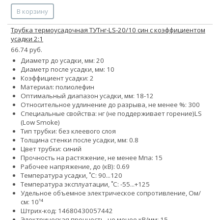
В корзину
Трубка термоусадочная ТУТнг-LS-20/10 син с коэффициентом
усадки 2:1
66.74 руб.
Диаметр до усадки, мм: 20
Диаметр после усадки, мм: 10
Коэффициент усадки: 2
Материал: полиолефин
Оптимальный диапазон усадки, мм: 18-12
Относительное удлинение до разрыва, не менее %: 300
Специальные свойства:
нг (не поддерживает горение)
LS
(Low Smoke)
Тип трубки: без клеевого слоя
Толщина стенки после усадки, мм: 0.8
Цвет трубки: синий
Прочность на растяжение, не менее Мпа: 15
Рабочее напряжение, до (кВ): 0.69
Температура усадки, ˚С: 90...120
Температура эксплуатации, ˚С: -55...+125
Удельное объемное электрическое сопротивление, Ом/
см: 10¹⁴
Штрих-код: 14680430057442
Электрическая прочность, не менее кВ/мм: 15