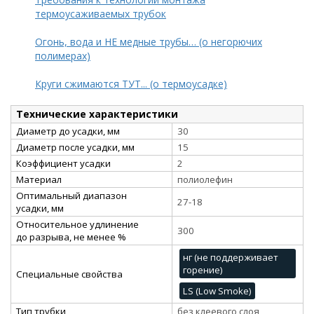
термоусаживаемых трубок
Огонь, вода и НЕ медные трубы… (о негорючих
полимерах)
Круги сжимаются ТУТ... (о термоусадке)
Технические характеристики
Диаметр до усадки, мм
30
Диаметр после усадки, мм
15
Коэффициент усадки
2
Материал
полиолефин
Оптимальный диапазон
27-18
усадки, мм
Относительное удлинение
300
до разрыва, не менее %
нг (не поддерживает
горение)
Специальные свойства
LS (Low Smoke)
Тип трубки
без клеевого слоя