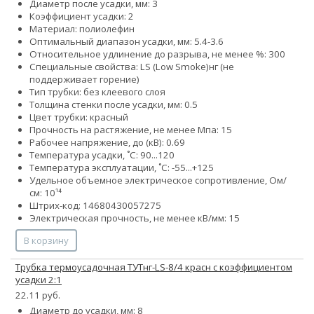
Диаметр после усадки, мм: 3
Коэффициент усадки: 2
Материал: полиолефин
Оптимальный диапазон усадки, мм: 5.4-3.6
Относительное удлинение до разрыва, не менее %: 300
Специальные свойства:
LS (Low Smoke)
нг (не
поддерживает горение)
Тип трубки: без клеевого слоя
Толщина стенки после усадки, мм: 0.5
Цвет трубки: красный
Прочность на растяжение, не менее Мпа: 15
Рабочее напряжение, до (кВ): 0.69
Температура усадки, ˚С: 90...120
Температура эксплуатации, ˚С: -55...+125
Удельное объемное электрическое сопротивление, Ом/
см: 10¹⁴
Штрих-код: 14680430057275
Электрическая прочность, не менее кВ/мм: 15
В корзину
Трубка термоусадочная ТУТнг-LS-8/4 красн с коэффициентом
усадки 2:1
22.11 руб.
Диаметр до усадки, мм: 8