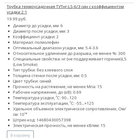
Трубка термоусадочная ТУТнг-LS-6/3 син с коэффициентом
усадки 2:1
19.99 руб.
Диаметр до усадки, мм: 6
Диаметр после усадки, мм: 3
Коэффициент усадки: 2
Материал: полиолефин
Оптимальный диапазон усадки, мм: 5.4-3.6
Относительное удлинение до разрыва, не менее %: 300
Специальные свойства:
нг (не поддерживает горение)
LS
(Low Smoke)
Тип трубки: без клеевого слоя
Толщина стенки после усадки, мм: 0.5
Цвет трубки: синий
Прочность на растяжение, не менее Мпа: 15
Рабочее напряжение, до (кВ): 0.69
Температура усадки, ˚С: 90...120
Температура эксплуатации, ˚С: -55...+125
Удельное объемное электрическое сопротивление, Ом/
см: 10¹⁴
Штрих-код: 14680430057398
Электрическая прочность, не менее кВ/мм: 15
В корзину