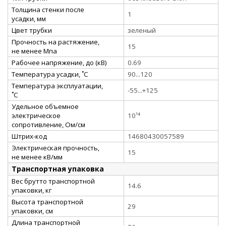
Толщина стенки после
1
усадки, мм
Цвет трубки
зеленый
Прочность на растяжение,
15
не менее Мпа
Рабочее напряжение, до (кВ)
0.69
Температура усадки, ˚С
90...120
Температура эксплуатации,
-55...+125
˚С
Удельное объемное
электрическое
10¹⁴
сопротивление, Ом/см
Штрих-код
14680430057589
Электрическая прочность,
15
не менее кВ/мм
Транспортная упаковка
Вес брутто транспортной
14.6
упаковки, кг
Высота транспортной
29
упаковки, см
Длина транспортной