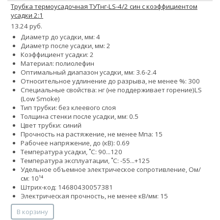
Трубка термоусадочная ТУТнг-LS-4/2 син с коэффициентом
усадки 2:1
13.24 руб.
Диаметр до усадки, мм: 4
Диаметр после усадки, мм: 2
Коэффициент усадки: 2
Материал: полиолефин
Оптимальный диапазон усадки, мм: 3.6-2.4
Относительное удлинение до разрыва, не менее %: 300
Специальные свойства:
нг (не поддерживает горение)
LS
(Low Smoke)
Тип трубки: без клеевого слоя
Толщина стенки после усадки, мм: 0.5
Цвет трубки: синий
Прочность на растяжение, не менее Мпа: 15
Рабочее напряжение, до (кВ): 0.69
Температура усадки, ˚С: 90...120
Температура эксплуатации, ˚С: -55...+125
Удельное объемное электрическое сопротивление, Ом/
см: 10¹⁴
Штрих-код: 14680430057381
Электрическая прочность, не менее кВ/мм: 15
В корзину