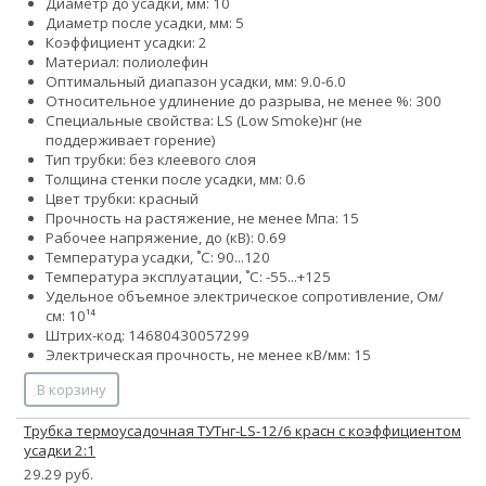
Диаметр до усадки, мм: 10
Диаметр после усадки, мм: 5
Коэффициент усадки: 2
Материал: полиолефин
Оптимальный диапазон усадки, мм: 9.0-6.0
Относительное удлинение до разрыва, не менее %: 300
Специальные свойства:
LS (Low Smoke)
нг (не
поддерживает горение)
Тип трубки: без клеевого слоя
Толщина стенки после усадки, мм: 0.6
Цвет трубки: красный
Прочность на растяжение, не менее Мпа: 15
Рабочее напряжение, до (кВ): 0.69
Температура усадки, ˚С: 90...120
Температура эксплуатации, ˚С: -55...+125
Удельное объемное электрическое сопротивление, Ом/
см: 10¹⁴
Штрих-код: 14680430057299
Электрическая прочность, не менее кВ/мм: 15
В корзину
Трубка термоусадочная ТУТнг-LS-12/6 красн с коэффициентом
усадки 2:1
29.29 руб.