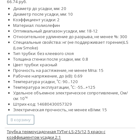
66.74 руб.
Диаметр до усадки, мм: 20
Диаметр после усадки, мм: 10
Коэффициент усадки: 2
Материал: полиолефин
Оптимальный диапазон усадки, мм: 18-12
Относительное удлинение до разрыва, не менее %: 300
Специальные свойства:
нг (не поддерживает горение)
LS
(Low Smoke)
Тип трубки: без клеевого слоя
Толщина стенки после усадки, мм: 0.8
Цвет трубки: красный
Прочность на растяжение, не менее Мпа: 15
Рабочее напряжение, до (кВ): 0.69
Температура усадки, ˚С: 90...120
Температура эксплуатации, ˚С: -55...+125
Удельное объемное электрическое сопротивление, Ом/
см: 10¹⁴
Штрих-код: 14680430057329
Электрическая прочность, не менее кВ/мм: 15
В корзину
Трубка термоусадочная ТУТнг-LS-25/12,5 красн с
коэффициентом усадки 2:1