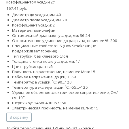
коэффициентом усадки 2:1
167.41 руб.
Диаметр до усадки, мм: 40
Диаметр после усадки, мм: 20
Коэффициент усадки: 2
Материал: полиолефин
Оптимальный диапазон усадки, мм: 36-24
Относительное удлинение до разрыва, не менее %: 300
Специальные свойства:
LS (Low Smoke)
нг (не
поддерживает горение)
Тип трубки: без клеевого слоя
Толщина стенки после усадки, мм: 1.1
Цвет трубки: красный
Прочность на растяжение, не менее Мпа: 15
Рабочее напряжение, до (кВ): 0.69
Температура усадки, ˚С: 90...120
Температура эксплуатации, ˚С: -55...+125
Удельное объемное электрическое сопротивление, Ом/
см: 10¹⁴
Штрих-код: 14680430057350
Электрическая прочность, не менее кВ/мм: 15
В корзину
Трубка термоусадочная ТУТнг-LS-50/25 красн с