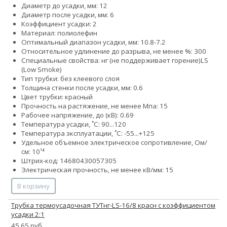
Диаметр до усадки, мм: 12
Диаметр после усадки, мм: 6
Коэффициент усадки: 2
Материал: полиолефин
Оптимальный диапазон усадки, мм: 10.8-7.2
Относительное удлинение до разрыва, не менее %: 300
Специальные свойства:
нг (не поддерживает горение)
LS
(Low Smoke)
Тип трубки: без клеевого слоя
Толщина стенки после усадки, мм: 0.6
Цвет трубки: красный
Прочность на растяжение, не менее Мпа: 15
Рабочее напряжение, до (кВ): 0.69
Температура усадки, ˚С: 90...120
Температура эксплуатации, ˚С: -55...+125
Удельное объемное электрическое сопротивление, Ом/
см: 10¹⁴
Штрих-код: 14680430057305
Электрическая прочность, не менее кВ/мм: 15
В корзину
Трубка термоусадочная ТУТнг-LS-16/8 красн с коэффициентом
усадки 2:1
45.65 руб.