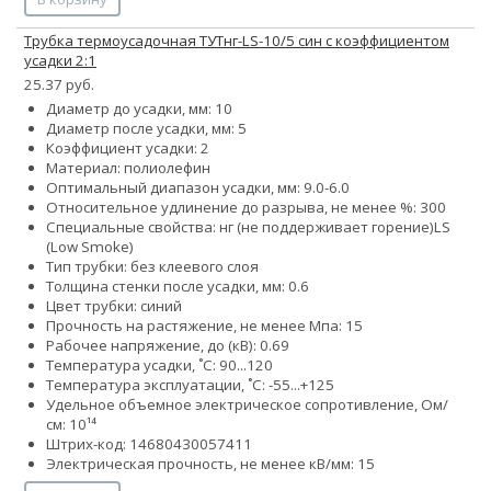
Трубка термоусадочная ТУТнг-LS-10/5 син с коэффициентом
усадки 2:1
25.37 руб.
Диаметр до усадки, мм: 10
Диаметр после усадки, мм: 5
Коэффициент усадки: 2
Материал: полиолефин
Оптимальный диапазон усадки, мм: 9.0-6.0
Относительное удлинение до разрыва, не менее %: 300
Специальные свойства:
нг (не поддерживает горение)
LS
(Low Smoke)
Тип трубки: без клеевого слоя
Толщина стенки после усадки, мм: 0.6
Цвет трубки: синий
Прочность на растяжение, не менее Мпа: 15
Рабочее напряжение, до (кВ): 0.69
Температура усадки, ˚С: 90...120
Температура эксплуатации, ˚С: -55...+125
Удельное объемное электрическое сопротивление, Ом/
см: 10¹⁴
Штрих-код: 14680430057411
Электрическая прочность, не менее кВ/мм: 15