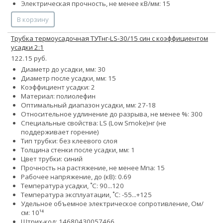
Электрическая прочность, не менее кВ/мм: 15
В корзину
Трубка термоусадочная ТУТнг-LS-30/15 син с коэффициентом
усадки 2:1
122.15 руб.
Диаметр до усадки, мм: 30
Диаметр после усадки, мм: 15
Коэффициент усадки: 2
Материал: полиолефин
Оптимальный диапазон усадки, мм: 27-18
Относительное удлинение до разрыва, не менее %: 300
Специальные свойства:
LS (Low Smoke)
нг (не
поддерживает горение)
Тип трубки: без клеевого слоя
Толщина стенки после усадки, мм: 1
Цвет трубки: синий
Прочность на растяжение, не менее Мпа: 15
Рабочее напряжение, до (кВ): 0.69
Температура усадки, ˚С: 90...120
Температура эксплуатации, ˚С: -55...+125
Удельное объемное электрическое сопротивление, Ом/
см: 10¹⁴
Штрих-код: 14680430057466