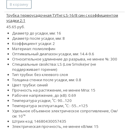
В корзину
Трубка термоусадочная ТУТнг-LS-16/8 син с коэффициентом
усадки 2:1
45.65 руб.
Диаметр до усадки, мм: 16
Диаметр после усадки, мм: 8
Коэффициент усадки: 2
Материал: полиолефин
Оптимальный диапазон усадки, мм: 14.4-9.6
Относительное удлинение до разрыва, не менее %: 300
Специальные свойства:
LS (Low Smoke)
нг (не
поддерживает горение)
Тип трубки: без клеевого слоя
Толщина стенки после усадки, мм: 0.8
Цвет трубки: синий
Прочность на растяжение, не менее Мпа: 15
Рабочее напряжение, до (кВ): 0.69
Температура усадки, ˚С: 90...120
Температура эксплуатации, ˚С: -55...+125
Удельное объемное электрическое сопротивление, Ом/
см: 10¹⁴
Штрих-код: 14680430057435
Электрическая прочность, не менее кВ/мм: 15