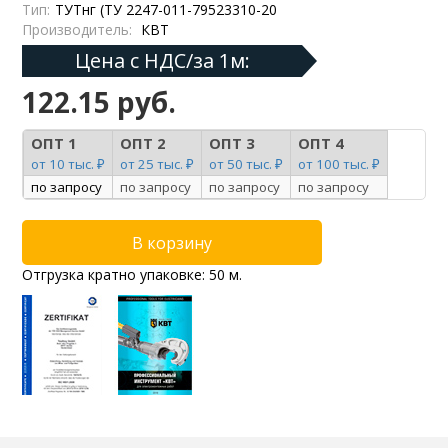
Тип:
ТУТнг (ТУ 2247-011-79523310-20
Производитель:
КВТ
Цена с НДС/за 1м:
122.15 руб.
ОПТ 1
ОПТ 2
ОПТ 3
ОПТ 4
от 10 тыс. ₽
от 25 тыс. ₽
от 50 тыс. ₽
от 100 тыс. ₽
по запросу
по запросу
по запросу
по запросу
Отгрузка кратно упаковке: 50 м.