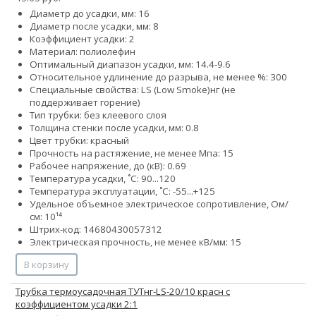
Диаметр до усадки, мм: 16
Диаметр после усадки, мм: 8
Коэффициент усадки: 2
Материал: полиолефин
Оптимальный диапазон усадки, мм: 14.4-9.6
Относительное удлинение до разрыва, не менее %: 300
Специальные свойства:
LS (Low Smoke)
нг (не
поддерживает горение)
Тип трубки: без клеевого слоя
Толщина стенки после усадки, мм: 0.8
Цвет трубки: красный
Прочность на растяжение, не менее Мпа: 15
Рабочее напряжение, до (кВ): 0.69
Температура усадки, ˚С: 90...120
Температура эксплуатации, ˚С: -55...+125
Удельное объемное электрическое сопротивление, Ом/
см: 10¹⁴
Штрих-код: 14680430057312
Электрическая прочность, не менее кВ/мм: 15
В корзину
Трубка термоусадочная ТУТнг-LS-20/10 красн с
коэффициентом усадки 2:1