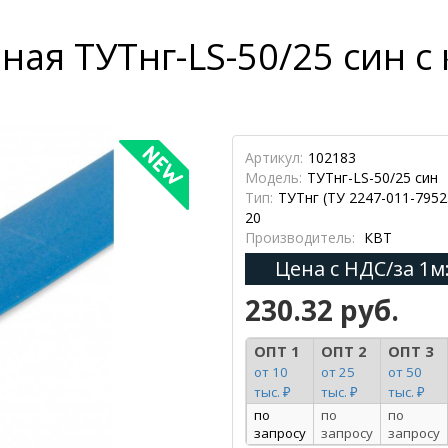
ная ТУТнг-LS-50/25 син 
Артикул:
102183
Модель:
ТУТнг-LS-50/25 син
Тип:
ТУТнг (ТУ 2247-011-7952
20
Производитель:
КВТ
Цена с НДС/за 1м
230.32 руб.
ОПТ 1
ОПТ 2
ОПТ 3
от 10
от 25
от 50
тыс. ₽
тыс. ₽
тыс. ₽
по
по
по
запросу
запросу
запросу