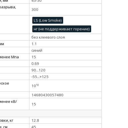
, мм
45-30
разрыва,
300
LS (Low Smoke)
нг (не поддерживает горение)
без клеевого слоя
 мм
1.1
синий
 менее Мпа
15
0.69
90...120
-55...+125
еское
10¹⁴
14680430057480
менее кВ/
15
вки, кг
12.8
, см
45