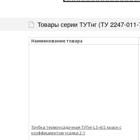
Товары серии ТУТнг (ТУ 2247-011-7
Наименование товара
Трубка термоусадочная ТУТнг-LS-4/2 красн с
коэффициентом усадки 2:1