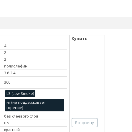
Купить
4
2
2
полиолефин
3.6-2.4
300
LS (Low Smoke)
нг (не поддерживает
горение)
без клеевого слоя
В корзину
0.5
красный