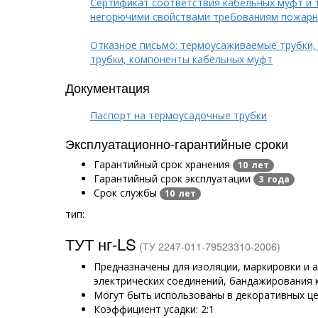
Сертификат соответствия кабельных муфт и 
негорючими свойствами требованиям пожарн
Отказное письмо: термоусаживаемые трубки,
трубки, компоненты кабельных муфт
Документация
Паспорт на термоусадочные трубки
Эксплуатационно-гарантийные сроки
Гарантийный срок хранения
10 лет
Гарантийный срок эксплуатации
3 года
Срок службы
10 лет
тип:
ТУТ нг-LS
(ТУ 2247-011-79523310-2006)
Предназначены для изоляции, маркировки и
электрических соединений, бандажирования 
Могут быть использованы в декоративных ц
Коэффициент усадки: 2:1