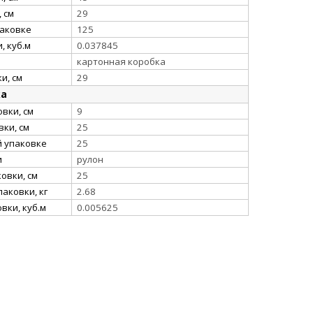
 см
29
паковке
125
, куб.м
0.037845
картонная коробка
и, см
29
ка
вки, см
9
ки, см
25
й упаковке
25
и
рулон
овки, см
25
аковки, кг
2.68
вки, куб.м
0.005625