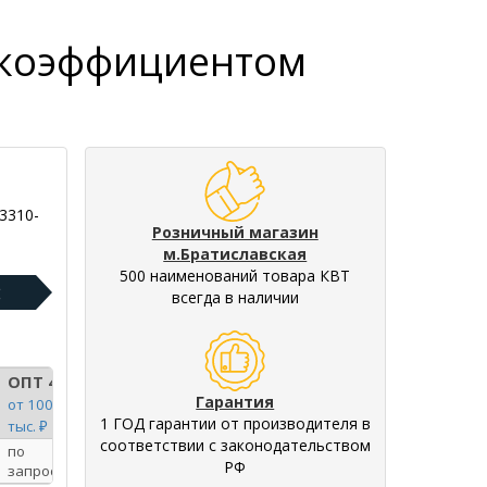
с коэффициентом
3310-
Розничный магазин
м.Братиславская
500 наименований товара КВТ
:
всегда в наличии
ОПТ 4
Гарантия
от 100
1 ГОД гарантии от производителя в
тыс. ₽
соответствии с законодательством
по
РФ
запросу