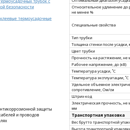
Оптимальный диапазон усадки
термоусадочных трубок с
ой безопасности
Относительное удлинение до 
не менее %
 клеевые термоусадочные
Специальные свойства
Тип трубки
Толщина стенки после усадки,
Цвет трубки
Прочность на растяжение, не
Рабочее напряжение, до (кВ)
Температура усадки, ˚С
Температура эксплуатации, ˚С
Удельное объемное электрич
сопротивление, Ом/см
Штрих-код
Электрическая прочность, не 
мм
 антикоррозионной защиты
кабелей и проводов
Транспортная упаковка
елях
Вес брутто транспортной упако
Высота транспортной упаковки