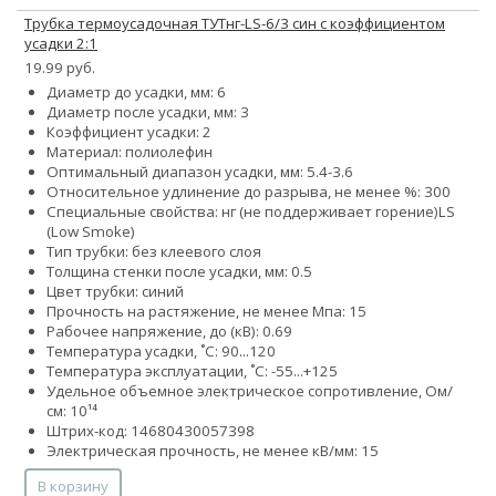
Трубка термоусадочная ТУТнг-LS-6/3 син с коэффициентом
усадки 2:1
19.99 руб.
Диаметр до усадки, мм: 6
Диаметр после усадки, мм: 3
Коэффициент усадки: 2
Материал: полиолефин
Оптимальный диапазон усадки, мм: 5.4-3.6
Относительное удлинение до разрыва, не менее %: 300
Специальные свойства:
нг (не поддерживает горение)
LS
(Low Smoke)
Тип трубки: без клеевого слоя
Толщина стенки после усадки, мм: 0.5
Цвет трубки: синий
Прочность на растяжение, не менее Мпа: 15
Рабочее напряжение, до (кВ): 0.69
Температура усадки, ˚С: 90...120
Температура эксплуатации, ˚С: -55...+125
Удельное объемное электрическое сопротивление, Ом/
см: 10¹⁴
Штрих-код: 14680430057398
Электрическая прочность, не менее кВ/мм: 15
В корзину