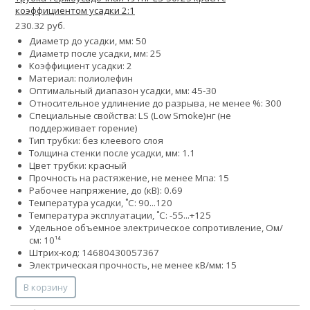
коэффициентом усадки 2:1
230.32 руб.
Диаметр до усадки, мм: 50
Диаметр после усадки, мм: 25
Коэффициент усадки: 2
Материал: полиолефин
Оптимальный диапазон усадки, мм: 45-30
Относительное удлинение до разрыва, не менее %: 300
Специальные свойства:
LS (Low Smoke)
нг (не
поддерживает горение)
Тип трубки: без клеевого слоя
Толщина стенки после усадки, мм: 1.1
Цвет трубки: красный
Прочность на растяжение, не менее Мпа: 15
Рабочее напряжение, до (кВ): 0.69
Температура усадки, ˚С: 90...120
Температура эксплуатации, ˚С: -55...+125
Удельное объемное электрическое сопротивление, Ом/
см: 10¹⁴
Штрих-код: 14680430057367
Электрическая прочность, не менее кВ/мм: 15
В корзину