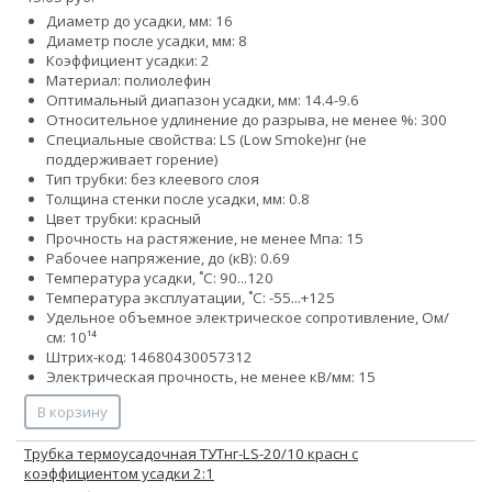
Диаметр до усадки, мм: 16
Диаметр после усадки, мм: 8
Коэффициент усадки: 2
Материал: полиолефин
Оптимальный диапазон усадки, мм: 14.4-9.6
Относительное удлинение до разрыва, не менее %: 300
Специальные свойства:
LS (Low Smoke)
нг (не
поддерживает горение)
Тип трубки: без клеевого слоя
Толщина стенки после усадки, мм: 0.8
Цвет трубки: красный
Прочность на растяжение, не менее Мпа: 15
Рабочее напряжение, до (кВ): 0.69
Температура усадки, ˚С: 90...120
Температура эксплуатации, ˚С: -55...+125
Удельное объемное электрическое сопротивление, Ом/
см: 10¹⁴
Штрих-код: 14680430057312
Электрическая прочность, не менее кВ/мм: 15
В корзину
Трубка термоусадочная ТУТнг-LS-20/10 красн с
коэффициентом усадки 2:1