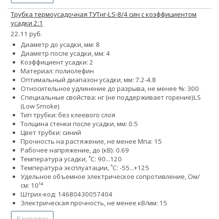
Трубка термоусадочная ТУТнг-LS-8/4 син с коэффициентом
усадки 2:1
22.11 руб.
Диаметр до усадки, мм: 8
Диаметр после усадки, мм: 4
Коэффициент усадки: 2
Материал: полиолефин
Оптимальный диапазон усадки, мм: 7.2-4.8
Относительное удлинение до разрыва, не менее %: 300
Специальные свойства:
нг (не поддерживает горение)
LS
(Low Smoke)
Тип трубки: без клеевого слоя
Толщина стенки после усадки, мм: 0.5
Цвет трубки: синий
Прочность на растяжение, не менее Мпа: 15
Рабочее напряжение, до (кВ): 0.69
Температура усадки, ˚С: 90...120
Температура эксплуатации, ˚С: -55...+125
Удельное объемное электрическое сопротивление, Ом/
см: 10¹⁴
Штрих-код: 14680430057404
Электрическая прочность, не менее кВ/мм: 15
В корзину