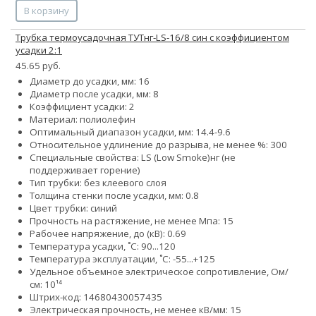
В корзину
Трубка термоусадочная ТУТнг-LS-16/8 син с коэффициентом
усадки 2:1
45.65 руб.
Диаметр до усадки, мм: 16
Диаметр после усадки, мм: 8
Коэффициент усадки: 2
Материал: полиолефин
Оптимальный диапазон усадки, мм: 14.4-9.6
Относительное удлинение до разрыва, не менее %: 300
Специальные свойства:
LS (Low Smoke)
нг (не
поддерживает горение)
Тип трубки: без клеевого слоя
Толщина стенки после усадки, мм: 0.8
Цвет трубки: синий
Прочность на растяжение, не менее Мпа: 15
Рабочее напряжение, до (кВ): 0.69
Температура усадки, ˚С: 90...120
Температура эксплуатации, ˚С: -55...+125
Удельное объемное электрическое сопротивление, Ом/
см: 10¹⁴
Штрих-код: 14680430057435
Электрическая прочность, не менее кВ/мм: 15