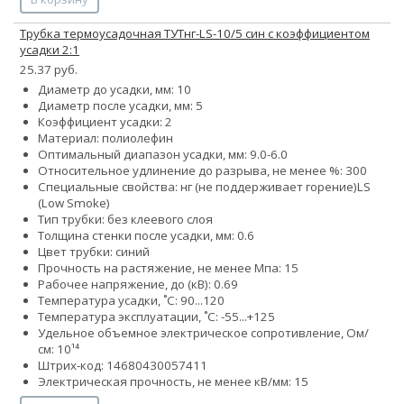
Трубка термоусадочная ТУТнг-LS-10/5 син с коэффициентом
усадки 2:1
25.37 руб.
Диаметр до усадки, мм: 10
Диаметр после усадки, мм: 5
Коэффициент усадки: 2
Материал: полиолефин
Оптимальный диапазон усадки, мм: 9.0-6.0
Относительное удлинение до разрыва, не менее %: 300
Специальные свойства:
нг (не поддерживает горение)
LS
(Low Smoke)
Тип трубки: без клеевого слоя
Толщина стенки после усадки, мм: 0.6
Цвет трубки: синий
Прочность на растяжение, не менее Мпа: 15
Рабочее напряжение, до (кВ): 0.69
Температура усадки, ˚С: 90...120
Температура эксплуатации, ˚С: -55...+125
Удельное объемное электрическое сопротивление, Ом/
см: 10¹⁴
Штрих-код: 14680430057411
Электрическая прочность, не менее кВ/мм: 15