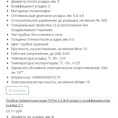
Диаметр после усадки, мм: 3
Коэффициент усадки: 2
Материал: полиолефин
Оптимальный диапазон усадки, мм: 5.4-3.6
Относительное удлинение до разрыва, не менее %: 300
Специальные свойства:
LS (Low Smoke)
нг (не
поддерживает горение)
Тип трубки: без клеевого слоя
Толщина стенки после усадки, мм: 0.5
Цвет трубки: красный
Прочность на растяжение, не менее Мпа: 15
Рабочее напряжение, до (кВ): 0.69
Температура усадки, ˚С: 90...120
Температура эксплуатации, ˚С: -55...+125
Удельное объемное электрическое сопротивление, Ом/
см: 10¹⁴
Штрих-код: 14680430057275
Электрическая прочность, не менее кВ/мм: 15
В корзину
Трубка термоусадочная ТУТнг-LS-8/4 красн с коэффициентом
усадки 2:1
22.11 руб.
Диаметр до усадки, мм: 8