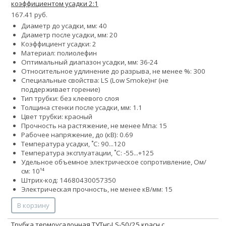
коэффициентом усадки 2:1
167.41 руб.
Диаметр до усадки, мм: 40
Диаметр после усадки, мм: 20
Коэффициент усадки: 2
Материал: полиолефин
Оптимальный диапазон усадки, мм: 36-24
Относительное удлинение до разрыва, не менее %: 300
Специальные свойства:
LS (Low Smoke)
нг (не
поддерживает горение)
Тип трубки: без клеевого слоя
Толщина стенки после усадки, мм: 1.1
Цвет трубки: красный
Прочность на растяжение, не менее Мпа: 15
Рабочее напряжение, до (кВ): 0.69
Температура усадки, ˚С: 90...120
Температура эксплуатации, ˚С: -55...+125
Удельное объемное электрическое сопротивление, Ом/
см: 10¹⁴
Штрих-код: 14680430057350
Электрическая прочность, не менее кВ/мм: 15
В корзину
Трубка термоусадочная ТУТнг-LS-50/25 красн с