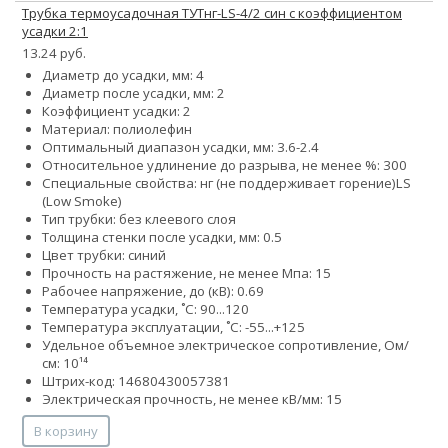
Трубка термоусадочная ТУТнг-LS-4/2 син с коэффициентом
усадки 2:1
13.24 руб.
Диаметр до усадки, мм: 4
Диаметр после усадки, мм: 2
Коэффициент усадки: 2
Материал: полиолефин
Оптимальный диапазон усадки, мм: 3.6-2.4
Относительное удлинение до разрыва, не менее %: 300
Специальные свойства:
нг (не поддерживает горение)
LS
(Low Smoke)
Тип трубки: без клеевого слоя
Толщина стенки после усадки, мм: 0.5
Цвет трубки: синий
Прочность на растяжение, не менее Мпа: 15
Рабочее напряжение, до (кВ): 0.69
Температура усадки, ˚С: 90...120
Температура эксплуатации, ˚С: -55...+125
Удельное объемное электрическое сопротивление, Ом/
см: 10¹⁴
Штрих-код: 14680430057381
Электрическая прочность, не менее кВ/мм: 15
В корзину