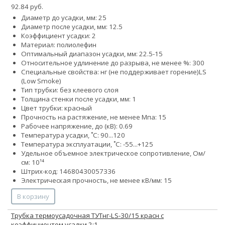
92.84 руб.
Диаметр до усадки, мм: 25
Диаметр после усадки, мм: 12.5
Коэффициент усадки: 2
Материал: полиолефин
Оптимальный диапазон усадки, мм: 22.5-15
Относительное удлинение до разрыва, не менее %: 300
Специальные свойства:
нг (не поддерживает горение)
LS
(Low Smoke)
Тип трубки: без клеевого слоя
Толщина стенки после усадки, мм: 1
Цвет трубки: красный
Прочность на растяжение, не менее Мпа: 15
Рабочее напряжение, до (кВ): 0.69
Температура усадки, ˚С: 90...120
Температура эксплуатации, ˚С: -55...+125
Удельное объемное электрическое сопротивление, Ом/
см: 10¹⁴
Штрих-код: 14680430057336
Электрическая прочность, не менее кВ/мм: 15
В корзину
Трубка термоусадочная ТУТнг-LS-30/15 красн с
коэффициентом усадки 2:1