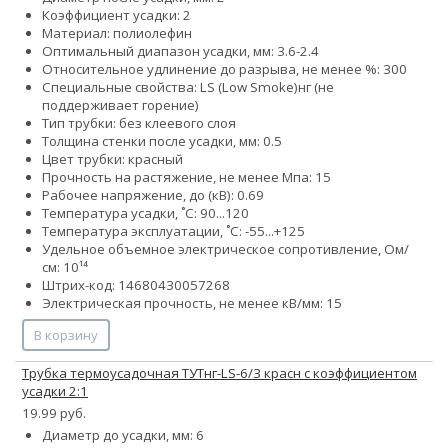
Коэффициент усадки: 2
Материал: полиолефин
Оптимальный диапазон усадки, мм: 3.6-2.4
Относительное удлинение до разрыва, не менее %: 300
Специальные свойства:
LS (Low Smoke)
нг (не
поддерживает горение)
Тип трубки: без клеевого слоя
Толщина стенки после усадки, мм: 0.5
Цвет трубки: красный
Прочность на растяжение, не менее Мпа: 15
Рабочее напряжение, до (кВ): 0.69
Температура усадки, ˚С: 90...120
Температура эксплуатации, ˚С: -55...+125
Удельное объемное электрическое сопротивление, Ом/
см: 10¹⁴
Штрих-код: 14680430057268
Электрическая прочность, не менее кВ/мм: 15
В корзину
Трубка термоусадочная ТУТнг-LS-6/3 красн с коэффициентом
усадки 2:1
19.99 руб.
Диаметр до усадки, мм: 6