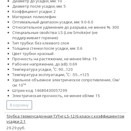
Диаметр до усадки, мм: 10
Диаметр после усадки, мм: 5
Коэффициент усадки: 2
Материал: полиолефин
Оптимальный диапазон усадки, мм: 9.0-6.0
Относительное удлинение до разрыва, не менее %: 300
Специальные свойства:
LS (Low Smoke)
нг (не
поддерживает горение)
Тип трубки: без клеевого слоя
Толщина стенки после усадки, мм: 0.6
Цвет трубки: красный
Прочность на растяжение, не менее Мпа: 15
Рабочее напряжение, до (кВ): 0.69
Температура усадки, ˚С: 90...120
Температура эксплуатации, ˚С: -55...+125
Удельное объемное электрическое сопротивление, Ом/
см: 10¹⁴
Штрих-код: 14680430057299
Электрическая прочность, не менее кВ/мм: 15
В корзину
Трубка термоусадочная ТУТнг-LS-12/6 красн с коэффициентом
усадки 2:1
29.29 руб.