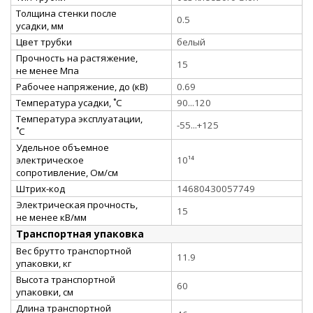
Толщина стенки после
0.5
усадки, мм
Цвет трубки
белый
Прочность на растяжение,
15
не менее Мпа
Рабочее напряжение, до (кВ)
0.69
Температура усадки, ˚С
90...120
Температура эксплуатации,
-55...+125
˚С
Удельное объемное
электрическое
10¹⁴
сопротивление, Ом/см
Штрих-код
14680430057749
Электрическая прочность,
15
не менее кВ/мм
Транспортная упаковка
Вес брутто транспортной
11.9
упаковки, кг
Высота транспортной
60
упаковки, см
Длина транспортной