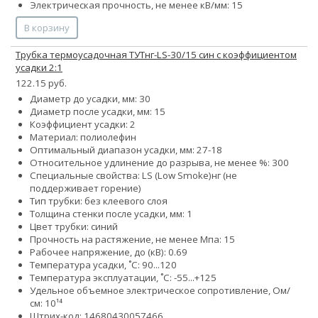
Электрическая прочность, не менее кВ/мм: 15
В корзину
Трубка термоусадочная ТУТнг-LS-30/15 син с коэффициентом
усадки 2:1
122.15 руб.
Диаметр до усадки, мм: 30
Диаметр после усадки, мм: 15
Коэффициент усадки: 2
Материал: полиолефин
Оптимальный диапазон усадки, мм: 27-18
Относительное удлинение до разрыва, не менее %: 300
Специальные свойства:
LS (Low Smoke)
нг (не
поддерживает горение)
Тип трубки: без клеевого слоя
Толщина стенки после усадки, мм: 1
Цвет трубки: синий
Прочность на растяжение, не менее Мпа: 15
Рабочее напряжение, до (кВ): 0.69
Температура усадки, ˚С: 90...120
Температура эксплуатации, ˚С: -55...+125
Удельное объемное электрическое сопротивление, Ом/
см: 10¹⁴
Штрих-код: 14680430057466