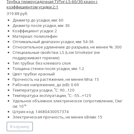
Трубка термоусадочная ТУТнг-LS-60/30 красн с
коэффициентом усадки 2:1
319.88 руб.
Диаметр до усадки, мм: 60
Диаметр после усадки, мм: 30
Коэффициент усадки: 2
Материал: полиолефин
Оптимальный диапазон усадки, мм: 54-36
Относительное удлинение до разрыва, не менее %: 300
Специальные свойства:
LS (Low Smoke)
нг (не
поддерживает горение)
Тип трубки: без клеевого слоя
Толщина стенки после усадки, мм: 1.2
Цвет трубки: красный
Прочность на растяжение, не менее Мпа: 15
Рабочее напряжение, до (кВ): 0.69
Температура усадки, ˚С: 90...120
Температура эксплуатации, ˚С: -55...+125
Удельное объемное электрическое сопротивление, Ом/
см: 10¹⁴
Штрих-код: 14680430057374
Электрическая прочность, не менее кВ/мм: 15
В корзину