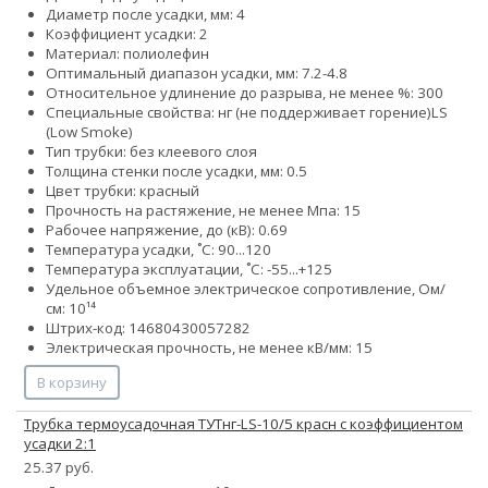
Диаметр после усадки, мм: 4
Коэффициент усадки: 2
Материал: полиолефин
Оптимальный диапазон усадки, мм: 7.2-4.8
Относительное удлинение до разрыва, не менее %: 300
Специальные свойства:
нг (не поддерживает горение)
LS
(Low Smoke)
Тип трубки: без клеевого слоя
Толщина стенки после усадки, мм: 0.5
Цвет трубки: красный
Прочность на растяжение, не менее Мпа: 15
Рабочее напряжение, до (кВ): 0.69
Температура усадки, ˚С: 90...120
Температура эксплуатации, ˚С: -55...+125
Удельное объемное электрическое сопротивление, Ом/
см: 10¹⁴
Штрих-код: 14680430057282
Электрическая прочность, не менее кВ/мм: 15
В корзину
Трубка термоусадочная ТУТнг-LS-10/5 красн с коэффициентом
усадки 2:1
25.37 руб.