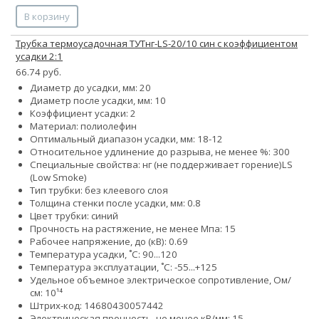
В корзину
Трубка термоусадочная ТУТнг-LS-20/10 син с коэффициентом
усадки 2:1
66.74 руб.
Диаметр до усадки, мм: 20
Диаметр после усадки, мм: 10
Коэффициент усадки: 2
Материал: полиолефин
Оптимальный диапазон усадки, мм: 18-12
Относительное удлинение до разрыва, не менее %: 300
Специальные свойства:
нг (не поддерживает горение)
LS
(Low Smoke)
Тип трубки: без клеевого слоя
Толщина стенки после усадки, мм: 0.8
Цвет трубки: синий
Прочность на растяжение, не менее Мпа: 15
Рабочее напряжение, до (кВ): 0.69
Температура усадки, ˚С: 90...120
Температура эксплуатации, ˚С: -55...+125
Удельное объемное электрическое сопротивление, Ом/
см: 10¹⁴
Штрих-код: 14680430057442
Электрическая прочность, не менее кВ/мм: 15