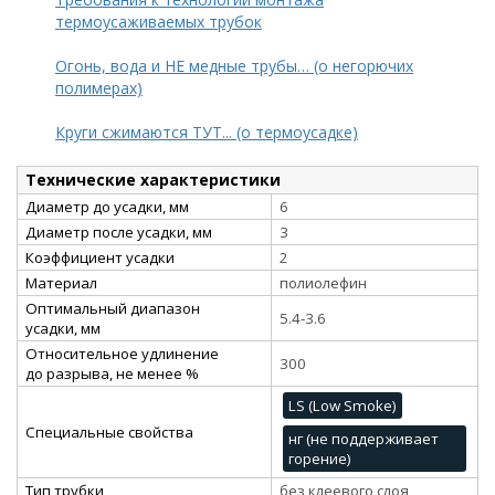
термоусаживаемых трубок
Огонь, вода и НЕ медные трубы… (о негорючих
полимерах)
Круги сжимаются ТУТ... (о термоусадке)
Технические характеристики
Диаметр до усадки, мм
6
Диаметр после усадки, мм
3
Коэффициент усадки
2
Материал
полиолефин
Оптимальный диапазон
5.4-3.6
усадки, мм
Относительное удлинение
300
до разрыва, не менее %
LS (Low Smoke)
Специальные свойства
нг (не поддерживает
горение)
Тип трубки
без клеевого слоя