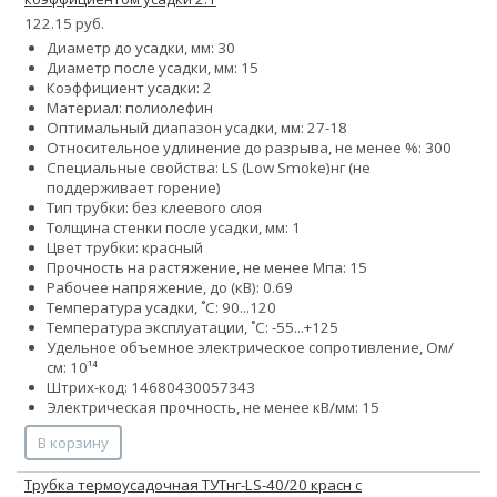
122.15 руб.
Диаметр до усадки, мм: 30
Диаметр после усадки, мм: 15
Коэффициент усадки: 2
Материал: полиолефин
Оптимальный диапазон усадки, мм: 27-18
Относительное удлинение до разрыва, не менее %: 300
Специальные свойства:
LS (Low Smoke)
нг (не
поддерживает горение)
Тип трубки: без клеевого слоя
Толщина стенки после усадки, мм: 1
Цвет трубки: красный
Прочность на растяжение, не менее Мпа: 15
Рабочее напряжение, до (кВ): 0.69
Температура усадки, ˚С: 90...120
Температура эксплуатации, ˚С: -55...+125
Удельное объемное электрическое сопротивление, Ом/
см: 10¹⁴
Штрих-код: 14680430057343
Электрическая прочность, не менее кВ/мм: 15
В корзину
Трубка термоусадочная ТУТнг-LS-40/20 красн с