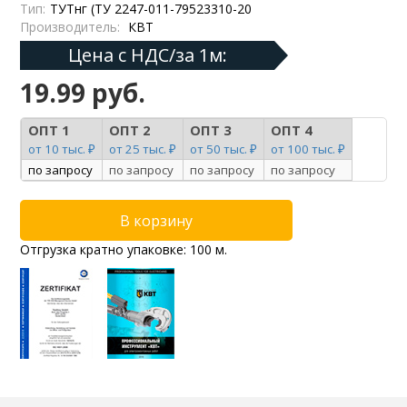
Тип:
ТУТнг (ТУ 2247-011-79523310-20
Производитель:
КВТ
Цена с НДС/за 1м:
19.99 руб.
ОПТ 1
ОПТ 2
ОПТ 3
ОПТ 4
от 10 тыс. ₽
от 25 тыс. ₽
от 50 тыс. ₽
от 100 тыс. ₽
по запросу
по запросу
по запросу
по запросу
Отгрузка кратно упаковке: 100 м.