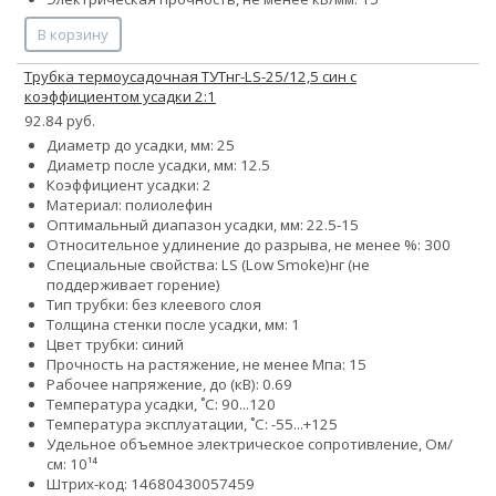
В корзину
Трубка термоусадочная ТУТнг-LS-25/12,5 син с
коэффициентом усадки 2:1
92.84 руб.
Диаметр до усадки, мм: 25
Диаметр после усадки, мм: 12.5
Коэффициент усадки: 2
Материал: полиолефин
Оптимальный диапазон усадки, мм: 22.5-15
Относительное удлинение до разрыва, не менее %: 300
Специальные свойства:
LS (Low Smoke)
нг (не
поддерживает горение)
Тип трубки: без клеевого слоя
Толщина стенки после усадки, мм: 1
Цвет трубки: синий
Прочность на растяжение, не менее Мпа: 15
Рабочее напряжение, до (кВ): 0.69
Температура усадки, ˚С: 90...120
Температура эксплуатации, ˚С: -55...+125
Удельное объемное электрическое сопротивление, Ом/
см: 10¹⁴
Штрих-код: 14680430057459