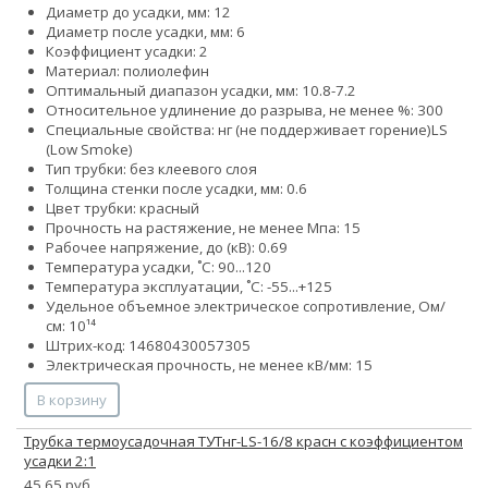
Диаметр до усадки, мм: 12
Диаметр после усадки, мм: 6
Коэффициент усадки: 2
Материал: полиолефин
Оптимальный диапазон усадки, мм: 10.8-7.2
Относительное удлинение до разрыва, не менее %: 300
Специальные свойства:
нг (не поддерживает горение)
LS
(Low Smoke)
Тип трубки: без клеевого слоя
Толщина стенки после усадки, мм: 0.6
Цвет трубки: красный
Прочность на растяжение, не менее Мпа: 15
Рабочее напряжение, до (кВ): 0.69
Температура усадки, ˚С: 90...120
Температура эксплуатации, ˚С: -55...+125
Удельное объемное электрическое сопротивление, Ом/
см: 10¹⁴
Штрих-код: 14680430057305
Электрическая прочность, не менее кВ/мм: 15
В корзину
Трубка термоусадочная ТУТнг-LS-16/8 красн с коэффициентом
усадки 2:1
45.65 руб.