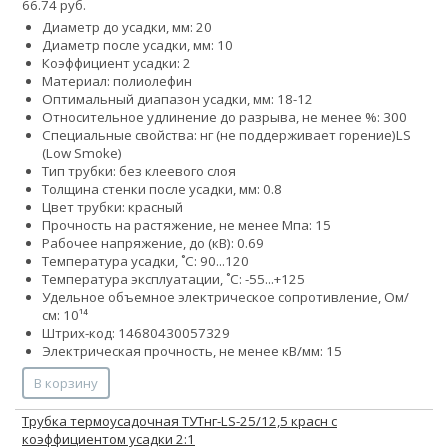
66.74 руб.
Диаметр до усадки, мм: 20
Диаметр после усадки, мм: 10
Коэффициент усадки: 2
Материал: полиолефин
Оптимальный диапазон усадки, мм: 18-12
Относительное удлинение до разрыва, не менее %: 300
Специальные свойства:
нг (не поддерживает горение)
LS
(Low Smoke)
Тип трубки: без клеевого слоя
Толщина стенки после усадки, мм: 0.8
Цвет трубки: красный
Прочность на растяжение, не менее Мпа: 15
Рабочее напряжение, до (кВ): 0.69
Температура усадки, ˚С: 90...120
Температура эксплуатации, ˚С: -55...+125
Удельное объемное электрическое сопротивление, Ом/
см: 10¹⁴
Штрих-код: 14680430057329
Электрическая прочность, не менее кВ/мм: 15
В корзину
Трубка термоусадочная ТУТнг-LS-25/12,5 красн с
коэффициентом усадки 2:1