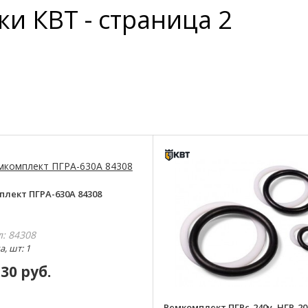
ки КВТ - страница 2
плект ПГРА-630А 84308
л: 84308
, шт: 1
.30 руб.
Ремкомплект ПГРс-240у, НГР-20