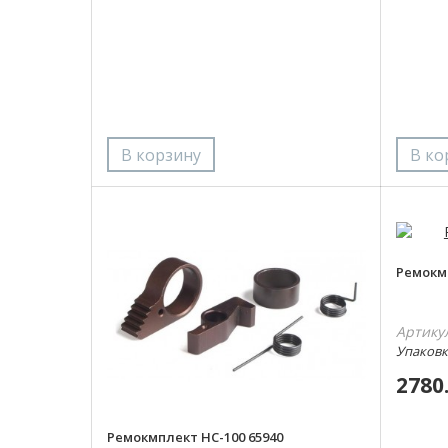
Ремокмп
Артику
Упаковка
2780
Ремокмплект НС-100 65940