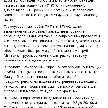
добиться большей гибкости и эластичности, меньшей
температуры усадки (от 70°-80°С) и пониженного
дымовыделения. Трубки ТНТнг от «КВТ» не содержат
галогенов и соответствуют международному стандарту
ROHS.
Термоусадочные трубки ТНТнг (КВТ) обладают
выраженными свойствами замедления горения и
рекомендованы для монтажа на современных проводах и
кабелях с самозатухающей изоляцией (с индексами «нг» и
«нг LS»). Низкий порог температуры начала усадки (70°С)
обеспечивает быстроту и удобство монтажа трубки.
Материал трубок устойчив к ультрафиолетовому
излучению и погодным условиям.
В компактных картонных евро-боксах особой конструкции
трубки ТНТнг (КВТ) поставляются в намотке по 10 метров.
Для удобного вытягивания трубки из короба
предусмотрено окно подачи и внутренняя вращающаяся
катушка. Такая форма выпуска прекрасно подходит для
экспозиции в магазинах и удобна в хранении.
Линейка типоразмеров представлена оптимальным для
розничного покупателя диапазоном - от 4/2 до 20/10мм.
Трубки маленьких размеров (до 6/3мм включительно)