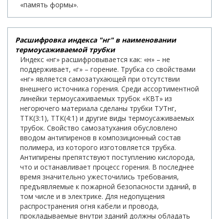
«память формы».
Расшифровка индекса "нг" в наименовании
термоусаживаемой трубки
Индекс «нг» расшифровывается как: «н» – не
поддерживает, «г» – горение. Трубка со свойствами
«нг» является самозатухающей при отсутствии
внешнего источника горения. Среди ассортиментной
линейки термоусаживаемых трубок «КВТ» из
негорючего материала сделаны трубки ТУТнг,
ТТК(3:1), ТТК(4:1) и другие виды термоусаживаемых
трубок. Свойство самозатухания обусловлено
вводом антипиренов в композиционный состав
полимера, из которого изготовляется трубка.
Антипирены препятствуют поступлению кислорода,
что и останавливает процесс горения. В последнее
время значительно ужесточились требования,
предъявляемые к пожарной безопасности зданий, в
том числе и в электрике. Для недопущения
распространения огня кабели и провода,
прокладываемые внутри зданий должны обладать