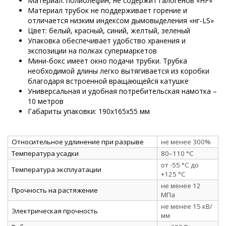
Материал: полиолефин, не содержит галогенов «HF»
Материал трубок не поддерживает горение и
отличается низким индексом дымовыделения «нг-LS»
Цвет: белый, красный, синий, желтый, зеленый
Упаковка обеспечивает удобство хранения и
экспозиции на полках супермаркетов
Мини-бокс имеет окно подачи трубки. Трубка
необходимой длины легко вытягивается из коробки
благодаря встроенной вращающейся катушке
Универсальная и удобная потребительская намотка –
10 метров
Габариты упаковки: 190х165х55 мм
Относительное удлинение при разрыве
не менее 300%
Температура усадки
80–110 °C
от -55 °C до
Температура эксплуатации
+125 °C
не менее 12
Прочность на растяжение
МПа
не менее 15 кВ/
Электрическая прочность
мм