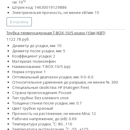
см: 10¹⁴
Штрих-код: 14630019129886
Электрическая прочность, не менее кВ/мм: 15
В корзину
Трубка термоусадочная Т-BOX-10/5 красн (10м) (КВТ)
1122.78 руб.
Диаметр до усадки, мм: 10
Диаметр после усадки, мм: 5
Коэффициент усадки: 2
Материал: полиолефин
Наименование: Т-BOX-10/5 (кр)
Норма отгрузки: 1
Оптимальный диапазон усадки, мм: 9.0–6.0
Относительное удлинение до разрыва, не менее %: 300
Специальные свойства: HF (Halogen free)
Страна происхождения: Россия
Тип трубки: без клеевого слоя
Толщина стенки после усадки, мм: 0.7
Цвет трубки: красный
Прочность на растяжение, не менее Мпа: 12
Рабочее напряжение, до (кВ): 0.69
Температура усадки, ˚С: 80...110
Температура эксплуатации, ˚С: -55...+125