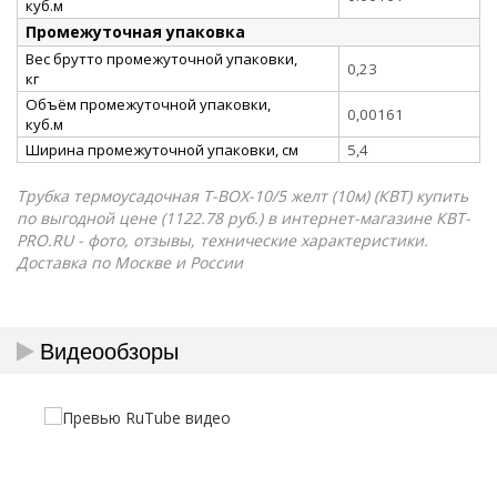
куб.м
Промежуточная упаковка
Вес брутто промежуточной упаковки,
0,23
кг
Объём промежуточной упаковки,
0,00161
куб.м
Ширина промежуточной упаковки, см
5,4
Трубка термоусадочная Т-BOX-10/5 желт (10м) (КВТ) купить
по выгодной цене (1122.78 руб.) в интернет-магазине КВТ-
PRO.RU - фото, отзывы, технические характеристики.
Доставка по Москве и России
Видеообзоры