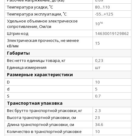
Температура усадки, ˚С
80...110
Температура эксплуатации, ˚С
-55...+125
Удельное объемное электрическое
10¹⁴
сопротивление, Ом/см
Штрих-код
14630019129862
Электрическая прочность, не менее
15
кВ/мм
Габариты
Вес нетто единицы товара, кг
0,23
Единица измерения
шт
Размерные характеристики
D
10
d
5
S
0.7
Транспортная упаковка
Вес брутто транспортной упаковки, кг
2.3
Высота транспортной упаковки, см
23
Длина транспортной упаковки, см
34.6
Количество в транспортной упаковке
10