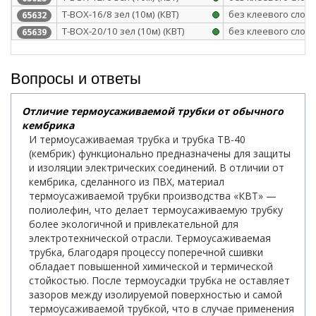
Т-BOX-16/8 зел (10м) (КВТ)
без клеевого слоя
65632
Т-BOX-20/10 зел (10м) (КВТ)
без клеевого слоя
65639
Вопросы и ответы
Отличие термоусаживаемой трубки от обычного
кембрика
И термоусаживаемая трубка и трубка ТВ-40
(кембрик) функционально предназначены для защиты
и изоляции электрических соединений. В отличии от
кембрика, сделанного из ПВХ, материал
термоусаживаемой трубки производства «КВТ» —
полиолефин, что делает термоусаживаемую трубку
более экологичной и привлекательной для
электротехнической отрасли. Термоусаживаемая
трубка, благодаря процессу поперечной сшивки
обладает повышенной химической и термической
стойкостью. После термоусадки трубка не оставляет
зазоров между изолируемой поверхностью и самой
термоусаживаемой трубкой, что в случае применения