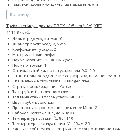
Электрическая прочность, не менее кВ/мм: 15
В корзину
Трубка термоусадочная Т-BOX-10/5 зел (10м) (КВТ)
1111.97 руб.
Диаметр до усадки, мм: 10
Диаметр после усадки, мм: 5
Коэффициент усадки: 2
Материал: полиолефин
Наименование: Т-BOX-10/5 (зел)
Норма отгрузки: 1
Оптимальный диапазон усадки, мм: 9.0–6.0
Относительное удлинение до разрыва, не менее %: 300
Специальные свойства: HF (Halogen free)
Страна происхождения: Россия
Тип трубки: без клеевого слоя
Толщина стенки после усадки, мм: 0.7
Цвет трубки: зеленый
Прочность на растяжение, не менее Мпа: 12
Рабочее напряжение, до (кВ): 0.69
Температура усадки, ˚С: 80...110
Температура эксплуатации, ˚С: -55...+125
Удельное объемное электрическое сопротивление, Ом/