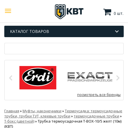
0 шт.
КАТАЛОГ ТОВАРОВ
посмотреть все бренды
Главная
»
Муфты, наконечники
»
Термоусадка: термоусадочные
трубки, трубки ТУТ, клеевые трубки
»
термоусадочные трубки
»
Т-бокс (цветной)
»
Трубка термоусадочная Т-BOX-10/5 желт (10м)
(КВТ)