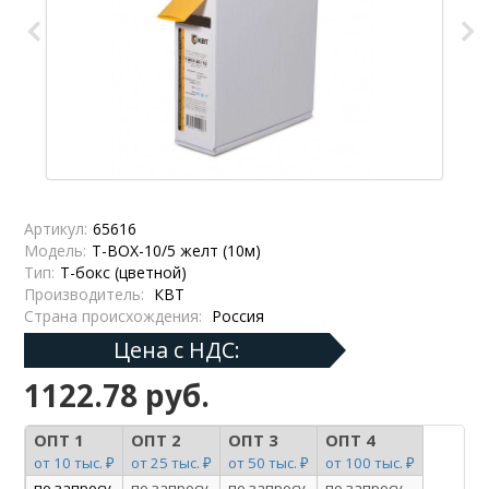
Артикул:
65616
Модель:
Т-BOX-10/5 желт (10м)
Тип:
Т-бокс (цветной)
Производитель:
КВТ
Страна происхождения:
Россия
Цена с НДС:
1122.78 руб.
ОПТ 1
ОПТ 2
ОПТ 3
ОПТ 4
от 10 тыс. ₽
от 25 тыс. ₽
от 50 тыс. ₽
от 100 тыс. ₽
по запросу
по запросу
по запросу
по запросу