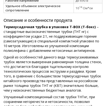
Рабочее напряжение
до 690 В
Удельное объемное электрическое
14
10
Ом*см
сопротивление
Описание и особенности продукта
Термоусадочная трубка в упаковке Т-ВОХ (Т-бокс)
–
стандартные высококачественные трубки (ТНТ нг) с
коэффициентом усадки 2:1, не поддерживающие горение
(самозатухающие) в специальной компактной упаковке по
10 метров. Изготовлены из улучшенной композиции
полиолефина с добавлением нетоксичных антипиренов.
Одной из особенностей данного вида термоусаживаемых
трубок является выверенная равномерная толщина стенок,
что достигается благодаря тщательному контролю
технологических процессов экструзии и раздувки. Кроме
того, в сравнение с большинством термоусадочных трубок
китайского производства представленных на российском
рынке толщина трубок ТНТ нг (КВТ) значительно больше,
чем у низкокачественных бюджетных аналогов.
Улучшенный композиционный состав трубки ТНТнг, при
сохранении негорючести и нетоксичности, позволил