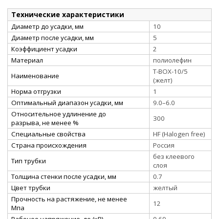
Технические характеристики
Диаметр до усадки, мм
10
Диаметр после усадки, мм
5
Коэффициент усадки
2
Материал
полиолефин
Т-BOX-10/5
Наименование
(желт)
Норма отгрузки
1
Оптимальный диапазон усадки, мм
9.0–6.0
Относительное удлинение до
300
разрыва, не менее %
Специальные свойства
HF (Halogen free)
Страна происхождения
Россия
без клеевого
Тип трубки
слоя
Толщина стенки после усадки, мм
0.7
Цвет трубки
желтый
Прочность на растяжение, не менее
12
Мпа
Рабочее напряжение, до (кВ)
0.69