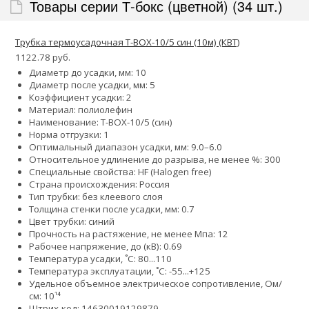
Товары серии Т-бокс (цветной) (34 шт.)
Трубка термоусадочная Т-BOX-10/5 син (10м) (КВТ)
1122.78 руб.
Диаметр до усадки, мм: 10
Диаметр после усадки, мм: 5
Коэффициент усадки: 2
Материал: полиолефин
Наименование: Т-BOX-10/5 (син)
Норма отгрузки: 1
Оптимальный диапазон усадки, мм: 9.0–6.0
Относительное удлинение до разрыва, не менее %: 300
Специальные свойства: HF (Halogen free)
Страна происхождения: Россия
Тип трубки: без клеевого слоя
Толщина стенки после усадки, мм: 0.7
Цвет трубки: синий
Прочность на растяжение, не менее Мпа: 12
Рабочее напряжение, до (кВ): 0.69
Температура усадки, ˚С: 80...110
Температура эксплуатации, ˚С: -55...+125
Удельное объемное электрическое сопротивление, Ом/
см: 10¹⁴
Штрих-код: 14630019129879