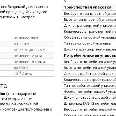
S
а необходимой длины легко
Транспортная упаковка
нной вращающейся катушке
Вес брутто транспортной упако
амотка – 10 метров
Высота транспортной упаковки
Длина транспортной упаковки,
Количество в транспортной у
Объём транспортной упаковки
не менее 300%
Тип транспортной упаковки
80–110 °C
Ширина транспортной упаковк
от -55 °C до +125 °C
Потребительская упаков
не менее 12 МПа
Вес брутто потребительской уп
не менее 15 кВ/мм
Высота потребительской упако
до 690 В
14
Длина потребительской упаков
10
Ом*см
Количество в потребительско
кта
Тип потребительской упаковк
Формат потребительской упа
бокс)
– стандартные
Ширина потребительской упак
ом усадки 2:1, не
Штрих-код EAN-13 потребител
циальной компактной
ой композиции полиолефина с
Вес брутто потребительской уп
Объём потребительской упако