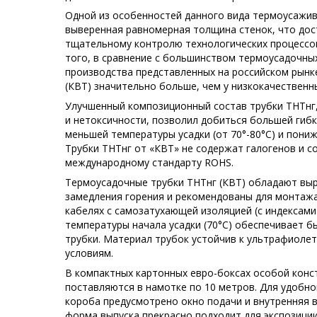
Одной из особенностей данного вида термоусажи
выверенная равномерная толщина стенок, что дос
тщательному контролю технологических процессов
того, в сравнение с большинством термоусадочны
производства представленных на российском рынк
(КВТ) значительно больше, чем у низкокачествен
Улучшенный композиционный состав трубки ТНТнг,
и нетоксичности, позволил добиться большей гибк
меньшей температуры усадки (от 70°-80°С) и пон
Трубки ТНТнг от «КВТ» не содержат галогенов и 
международному стандарту ROHS.
Термоусадочные трубки ТНТнг (КВТ) обладают вы
замедления горения и рекомендованы для монтажа
кабелях с самозатухающей изоляцией (с индексами «
температуры начала усадки (70°С) обеспечивает 
трубки. Материал трубок устойчив к ультрафиоле
условиям.
В компактных картонных евро-боксах особой конст
поставляются в намотке по 10 метров. Для удобно
короба предусмотрено окно подачи и внутренняя 
форма выпуска прекрасно подходит для экспозиции