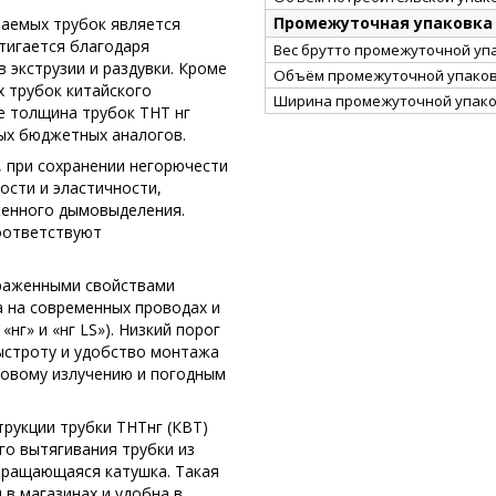
Промежуточная упаковка
ваемых трубок является
тигается благодаря
Вес брутто промежуточной упа
 экструзии и раздувки. Кроме
Объём промежуточной упаковк
х трубок китайского
Ширина промежуточной упако
е толщина трубок ТНТ нг
ных бюджетных аналогов.
 при сохранении негорючести
ости и эластичности,
иженного дымовыделения.
соответствуют
раженными свойствами
 на современных проводах и
нг» и «нг LS»). Низкий порог
быстроту и удобство монтажа
товому излучению и погодным
рукции трубки ТНТнг (КВТ)
го вытягивания трубки из
вращающаяся катушка. Такая
 в магазинах и удобна в