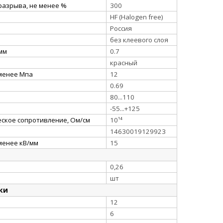
разрыва, не менее %
300
HF (Halogen free)
Россия
без клеевого слоя
 мм
0.7
красный
 менее Мпа
12
0.69
80...110
-55...+125
ское сопротивление, Ом/см
10¹⁴
14630019129923
менее кВ/мм
15
0,26
шт
ки
12
6