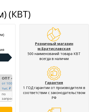
) (КВТ)
0м)
Розничный магазин
м.Братиславская
ия
500 наименований товара КВТ
всегда в наличии
ОПТ 4
Гарантия
от 100
1 ГОД гарантии от производителя в
тыс. ₽
соответствии с законодательством
по
РФ
запросу