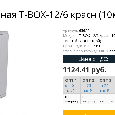
ая Т-BOX-12/6 красн (10м
Артикул:
65622
Модель:
Т-BOX-12/6 красн (1
Тип:
Т-бокс (цветной)
Производитель:
КВТ
Страна происхождения:
Росс
Цена с НДС:
1124.41 руб.
ОПТ 1
ОПТ 2
ОПТ 3
от 10
от 25
от 50
тыс. ₽
тыс. ₽
тыс. ₽
по
по
по
запросу
запросу
запросу