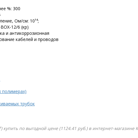
ее %: 300
5
ние, Ом/см: 10¹⁴;
BOX-12/6 (кр)
вка и антикоррозионная
ование кабелей и проводов
.
х полимерах)
живаемых трубок
Т) купить по выгодной цене (1124.41 руб.) в интернет-магазине 