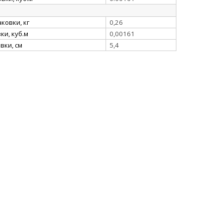
ковки, кг
0,26
и, куб.м
0,00161
вки, см
5,4