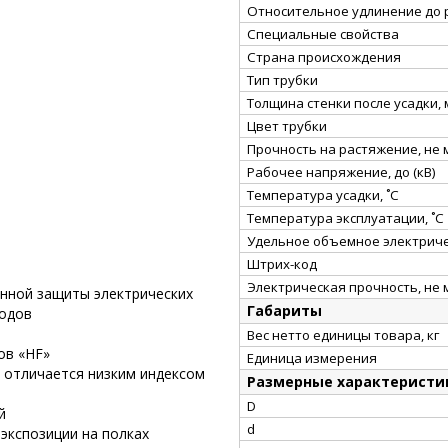
Относительное удлинение до 
Специальные свойства
Страна происхождения
Тип трубки
Толщина стенки после усадки,
Цвет трубки
Прочность на растяжение, не
Рабочее напряжение, до (кВ)
Температура усадки, ˚С
Температура эксплуатации, ˚С
Удельное объемное электриче
Штрих-код
Электрическая прочность, не 
онной защиты электрических
Габариты
водов
Вес нетто единицы товара, кг
ов «HF»
Единица измерения
 отличается низким индексом
Размерные характеристи
D
й
d
экспозиции на полках