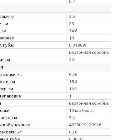
0.7
вки, кг
2.6
, см
23
 см
34.6
паковке
10
, куб.м
0.019895
картонная коробка
и, см
25
ка
аковки, кг:
0.26
вки, см
18.4
ки, см
16.2
й упаковке
1
и
картонная коробка
ковки
10 м в боксе
овки, см
5.4
ьской упаковки
4630019129926
аковки, кг
0.26
вки, куб.м
0.00161