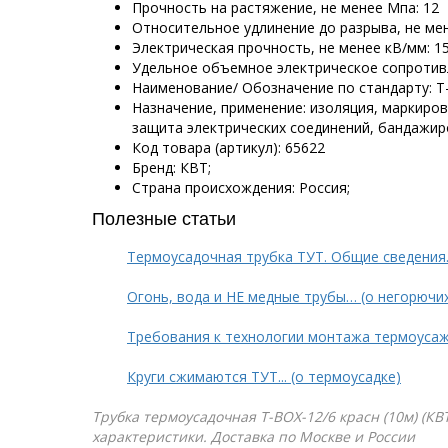
Прочность на растяжение, не менее Мпа: 12
Относительное удлинение до разрыва, не мен
Электрическая прочность, не менее кВ/мм: 1
Удельное объемное электрическое сопротивле
Наименование/ Обозначение по стандарту: Т-
Назначение, применение: изоляция, маркиро
защита электрических соединений, бандажир
Код товара (артикул): 65622
Бренд: КВТ;
Страна происхождения: Россия;
Полезные статьи
Термоусадочная трубка ТУТ. Общие сведения
Огонь, вода и НЕ медные трубы… (о негорючи
Требования к технологии монтажа термоуса
Круги сжимаются ТУТ... (о термоусадке)
Трубка термоусадочная Т-BOX-12/6 красн (10м) (КВ
характеристики. Доставка по Москве и России