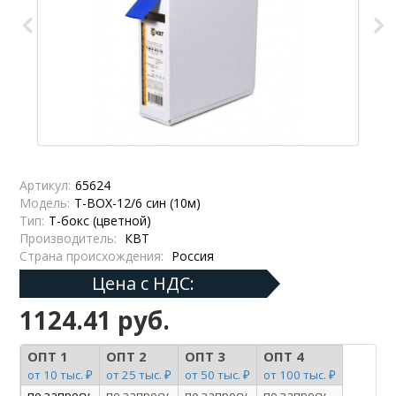
Артикул:
65624
Модель:
Т-BOX-12/6 син (10м)
Тип:
Т-бокс (цветной)
Производитель:
КВТ
Страна происхождения:
Россия
Цена с НДС:
1124.41 руб.
ОПТ 1
ОПТ 2
ОПТ 3
ОПТ 4
от 10 тыс. ₽
от 25 тыс. ₽
от 50 тыс. ₽
от 100 тыс. ₽
по запросу
по запросу
по запросу
по запросу