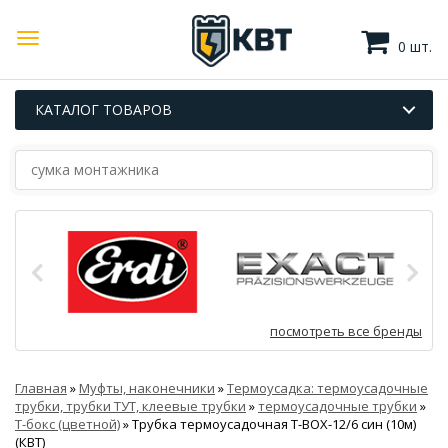
0 шт.
КАТАЛОГ ТОВАРОВ
посмотреть все бренды
Главная
»
Муфты, наконечники
»
Термоусадка: термоусадочные
трубки, трубки ТУТ, клеевые трубки
»
термоусадочные трубки
»
Т-бокс (цветной)
»
Трубка термоусадочная Т-BOX-12/6 син (10м)
(КВТ)