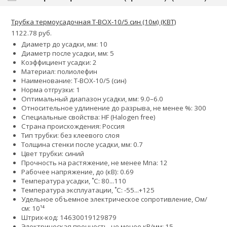
Трубка термоусадочная Т-BOX-10/5 син (10м) (КВТ)
1122.78 руб.
Диаметр до усадки, мм: 10
Диаметр после усадки, мм: 5
Коэффициент усадки: 2
Материал: полиолефин
Наименование: Т-BOX-10/5 (син)
Норма отгрузки: 1
Оптимальный диапазон усадки, мм: 9.0–6.0
Относительное удлинение до разрыва, не менее %: 300
Специальные свойства: HF (Halogen free)
Страна происхождения: Россия
Тип трубки: без клеевого слоя
Толщина стенки после усадки, мм: 0.7
Цвет трубки: синий
Прочность на растяжение, не менее Мпа: 12
Рабочее напряжение, до (кВ): 0.69
Температура усадки, ˚С: 80...110
Температура эксплуатации, ˚С: -55...+125
Удельное объемное электрическое сопротивление, Ом/
см: 10¹⁴
Штрих-код: 14630019129879
Электрическая прочность, не менее кВ/мм: 15