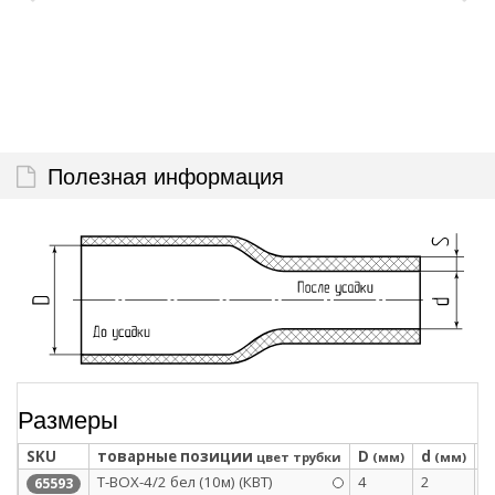
Полезная информация
Размеры
SKU
товарные позиции
D
d
S
цвет трубки
(мм)
(мм)
Т-BOX-4/2 бел (10м) (КВТ)
4
2
0
65593