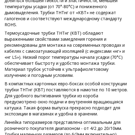
добиться большей гибкости и эластичности, меньшей
температуры усадки (от 70°-80°С) и пониженного
дымовыделения. Трубки ТНТнг от «КВТ» не содержат
галогенов и соответствуют международному стандарту
ROHS.
Термоусадочные трубки ТНТнг (КВТ) обладают
выраженными свойствами замедления горения и
рекомендованы для монтажа на современных проводах и
кабелях с самозатухающей изоляцией (с индексами «нг» и
«нг LS»). Низкий порог температуры начала усадки (70°С)
обеспечивает быстроту и удобство монтажа трубки.
Материал трубок устойчив к ультрафиолетовому
излучению и погодным условиям.
В компактных картонных евро-боксах особой конструкции
трубки ТНТнг (КВТ) поставляются в намотке по 10 метров.
Для удобного вытягивания трубки из короба
предусмотрено окно подачи и внутренняя вращающаяся
катушка. Такая форма выпуска прекрасно подходит для
экспозиции в магазинах и удобна в хранении.
Линейка типоразмеров представлена оптимальным для
розничного покупателя диапазоном - от 4/2 до 20/10мм.
Трубки маленьких размеров (до 6/3мм включительно)