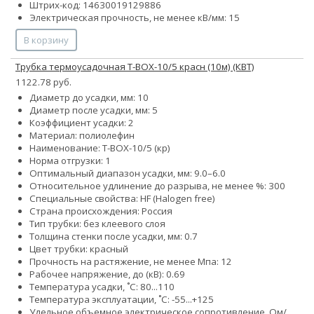
Штрих-код: 14630019129886
Электрическая прочность, не менее кВ/мм: 15
В корзину
Трубка термоусадочная Т-BOX-10/5 красн (10м) (КВТ)
1122.78 руб.
Диаметр до усадки, мм: 10
Диаметр после усадки, мм: 5
Коэффициент усадки: 2
Материал: полиолефин
Наименование: Т-BOX-10/5 (кр)
Норма отгрузки: 1
Оптимальный диапазон усадки, мм: 9.0–6.0
Относительное удлинение до разрыва, не менее %: 300
Специальные свойства: HF (Halogen free)
Страна происхождения: Россия
Тип трубки: без клеевого слоя
Толщина стенки после усадки, мм: 0.7
Цвет трубки: красный
Прочность на растяжение, не менее Мпа: 12
Рабочее напряжение, до (кВ): 0.69
Температура усадки, ˚С: 80...110
Температура эксплуатации, ˚С: -55...+125
Удельное объемное электрическое сопротивление, Ом/