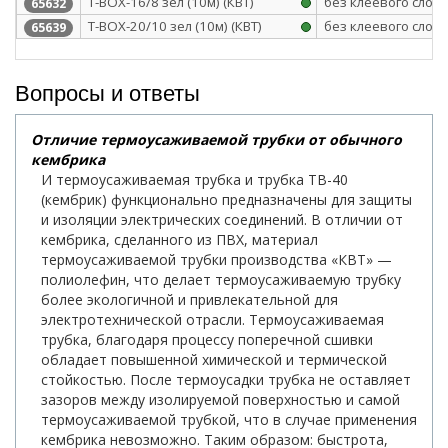
Т-BOX-16/8 зел (10м) (КВТ)
без клеевого слоя
65632
Т-BOX-20/10 зел (10м) (КВТ)
без клеевого слоя
65639
Вопросы и ответы
Отличие термоусаживаемой трубки от обычного
кембрика
И термоусаживаемая трубка и трубка ТВ-40
(кембрик) функционально предназначены для защиты
и изоляции электрических соединений. В отличии от
кембрика, сделанного из ПВХ, материал
термоусаживаемой трубки производства «КВТ» —
полиолефин, что делает термоусаживаемую трубку
более экологичной и привлекательной для
электротехнической отрасли. Термоусаживаемая
трубка, благодаря процессу поперечной сшивки
обладает повышенной химической и термической
стойкостью. После термоусадки трубка не оставляет
зазоров между изолируемой поверхностью и самой
термоусаживаемой трубкой, что в случае применения
кембрика невозможно. Таким образом: быстрота,