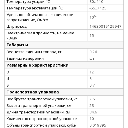
Температура усадки, ˚С
80...110
Температура эксплуатации, ˚С
-55...+125
Удельное объемное электрическое
10¹⁴
сопротивление, Ом/см
Штрих-код
14630019129947
Электрическая прочность, не менее
15
кВ/мм
Габариты
Вес нетто единицы товара, кг
0,26
Единица измерения
шт
Размерные характеристики
D
12
d
6
S
0.7
Транспортная упаковка
Вес брутто транспортной упаковки, кг
2.6
Высота транспортной упаковки, см
23
Длина транспортной упаковки, см
34.6
Количество в транспортной упаковке
10
Объём транспортной упаковки, куб.м
0.019895