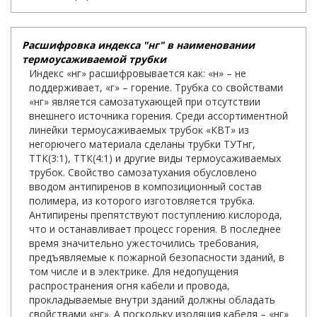
Расшифровка индекса "нг" в наименовании
термоусаживаемой трубки
Индекс «нг» расшифровывается как: «н» – не
поддерживает, «г» – горение. Трубка со свойствами
«нг» является самозатухающей при отсутствии
внешнего источника горения. Среди ассортиментной
линейки термоусаживаемых трубок «КВТ» из
негорючего материала сделаны трубки ТУТнг,
ТТК(3:1), ТТК(4:1) и другие виды термоусаживаемых
трубок. Свойство самозатухания обусловлено
вводом антипиренов в композиционный состав
полимера, из которого изготовляется трубка.
Антипирены препятствуют поступлению кислорода,
что и останавливает процесс горения. В последнее
время значительно ужесточились требования,
предъявляемые к пожарной безопасности зданий, в
том числе и в электрике. Для недопущения
распространения огня кабели и провода,
прокладываемые внутри зданий должны обладать
свойствами «нг». А поскольку изоляция кабеля – «нг»