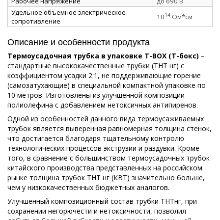
Рабочее напряжение
до 690 В
Удельное объемное электрическое
14
10
Ом*см
сопротивление
Описание и особенности продукта
Термоусадочная трубка в упаковке Т-ВОХ (Т-бокс)
–
стандартные высококачественные трубки (ТНТ нг) с
коэффициентом усадки 2:1, не поддерживающие горение
(самозатухающие) в специальной компактной упаковке по
10 метров. Изготовлены из улучшенной композиции
полиолефина с добавлением нетоксичных антипиренов.
Одной из особенностей данного вида термоусаживаемых
трубок является выверенная равномерная толщина стенок,
что достигается благодаря тщательному контролю
технологических процессов экструзии и раздувки. Кроме
того, в сравнение с большинством термоусадочных трубок
китайского производства представленных на российском
рынке толщина трубок ТНТ нг (КВТ) значительно больше,
чем у низкокачественных бюджетных аналогов.
Улучшенный композиционный состав трубки ТНТнг, при
сохранении негорючести и нетоксичности, позволил