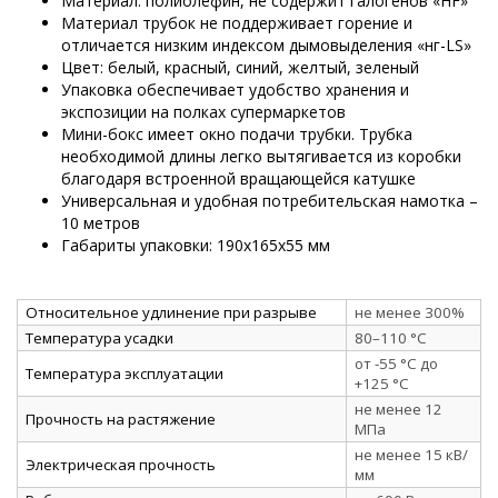
Материал: полиолефин, не содержит галогенов «HF»
Материал трубок не поддерживает горение и
отличается низким индексом дымовыделения «нг-LS»
Цвет: белый, красный, синий, желтый, зеленый
Упаковка обеспечивает удобство хранения и
экспозиции на полках супермаркетов
Мини-бокс имеет окно подачи трубки. Трубка
необходимой длины легко вытягивается из коробки
благодаря встроенной вращающейся катушке
Универсальная и удобная потребительская намотка –
10 метров
Габариты упаковки: 190х165х55 мм
Относительное удлинение при разрыве
не менее 300%
Температура усадки
80–110 °C
от -55 °C до
Температура эксплуатации
+125 °C
не менее 12
Прочность на растяжение
МПа
не менее 15 кВ/
Электрическая прочность
мм