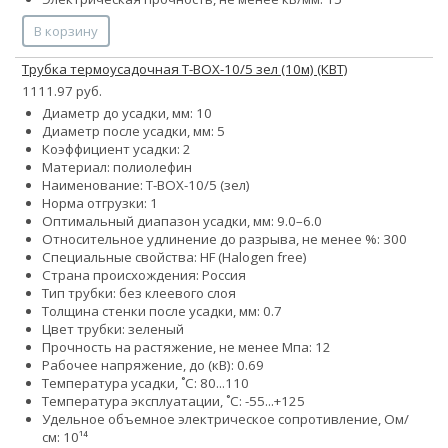
В корзину
Трубка термоусадочная Т-BOX-10/5 зел (10м) (КВТ)
1111.97 руб.
Диаметр до усадки, мм: 10
Диаметр после усадки, мм: 5
Коэффициент усадки: 2
Материал: полиолефин
Наименование: Т-BOX-10/5 (зел)
Норма отгрузки: 1
Оптимальный диапазон усадки, мм: 9.0–6.0
Относительное удлинение до разрыва, не менее %: 300
Специальные свойства: HF (Halogen free)
Страна происхождения: Россия
Тип трубки: без клеевого слоя
Толщина стенки после усадки, мм: 0.7
Цвет трубки: зеленый
Прочность на растяжение, не менее Мпа: 12
Рабочее напряжение, до (кВ): 0.69
Температура усадки, ˚С: 80...110
Температура эксплуатации, ˚С: -55...+125
Удельное объемное электрическое сопротивление, Ом/
см: 10¹⁴