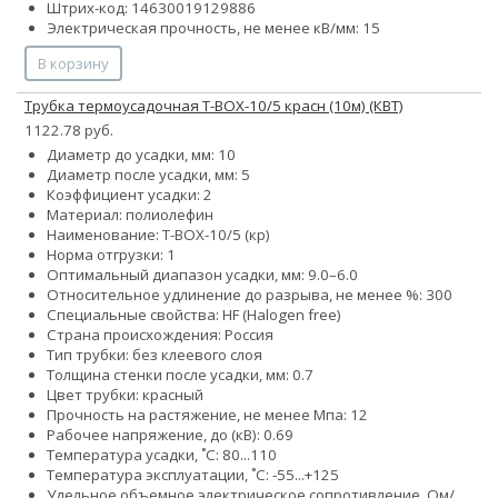
Штрих-код: 14630019129886
Электрическая прочность, не менее кВ/мм: 15
В корзину
Трубка термоусадочная Т-BOX-10/5 красн (10м) (КВТ)
1122.78 руб.
Диаметр до усадки, мм: 10
Диаметр после усадки, мм: 5
Коэффициент усадки: 2
Материал: полиолефин
Наименование: Т-BOX-10/5 (кр)
Норма отгрузки: 1
Оптимальный диапазон усадки, мм: 9.0–6.0
Относительное удлинение до разрыва, не менее %: 300
Специальные свойства: HF (Halogen free)
Страна происхождения: Россия
Тип трубки: без клеевого слоя
Толщина стенки после усадки, мм: 0.7
Цвет трубки: красный
Прочность на растяжение, не менее Мпа: 12
Рабочее напряжение, до (кВ): 0.69
Температура усадки, ˚С: 80...110
Температура эксплуатации, ˚С: -55...+125
Удельное объемное электрическое сопротивление, Ом/