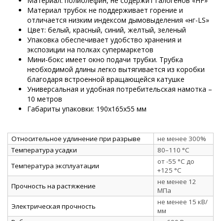
Материал: полиолефин, не содержит галогенов «HF»
Материал трубок не поддерживает горение и
отличается низким индексом дымовыделения «нг-LS»
Цвет: белый, красный, синий, желтый, зеленый
Упаковка обеспечивает удобство хранения и
экспозиции на полках супермаркетов
Мини-бокс имеет окно подачи трубки. Трубка
необходимой длины легко вытягивается из коробки
благодаря встроенной вращающейся катушке
Универсальная и удобная потребительская намотка –
10 метров
Габариты упаковки: 190х165х55 мм
Относительное удлинение при разрыве
не менее 300%
Температура усадки
80–110 °C
от -55 °C до
Температура эксплуатации
+125 °C
не менее 12
Прочность на растяжение
МПа
не менее 15 кВ/
Электрическая прочность
мм