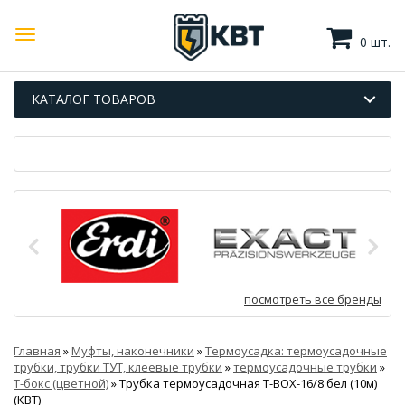
0 шт.
КАТАЛОГ ТОВАРОВ
посмотреть все бренды
Главная
»
Муфты, наконечники
»
Термоусадка: термоусадочные
трубки, трубки ТУТ, клеевые трубки
»
термоусадочные трубки
»
Т-бокс (цветной)
»
Трубка термоусадочная Т-BOX-16/8 бел (10м)
(КВТ)