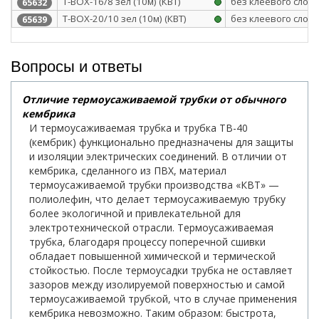
Т-BOX-16/8 зел (10м) (КВТ)
без клеевого слоя
65632
Т-BOX-20/10 зел (10м) (КВТ)
без клеевого слоя
65639
Вопросы и ответы
Отличие термоусаживаемой трубки от обычного
кембрика
И термоусаживаемая трубка и трубка ТВ-40
(кембрик) функционально предназначены для защиты
и изоляции электрических соединений. В отличии от
кембрика, сделанного из ПВХ, материал
термоусаживаемой трубки производства «КВТ» —
полиолефин, что делает термоусаживаемую трубку
более экологичной и привлекательной для
электротехнической отрасли. Термоусаживаемая
трубка, благодаря процессу поперечной сшивки
обладает повышенной химической и термической
стойкостью. После термоусадки трубка не оставляет
зазоров между изолируемой поверхностью и самой
термоусаживаемой трубкой, что в случае применения
кембрика невозможно. Таким образом: быстрота,