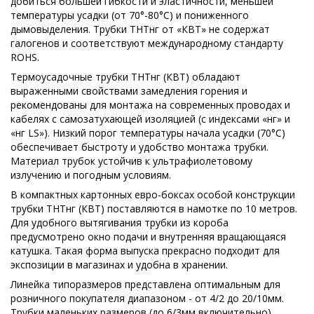
добиться большей гибкости и эластичности, меньшей
температуры усадки (от 70°-80°С) и пониженного
дымовыделения. Трубки ТНТнг от «КВТ» не содержат
галогенов и соответствуют международному стандарту
ROHS.
Термоусадочные трубки ТНТнг (КВТ) обладают
выраженными свойствами замедления горения и
рекомендованы для монтажа на современных проводах и
кабелях с самозатухающей изоляцией (с индексами «нг» и
«нг LS»). Низкий порог температуры начала усадки (70°С)
обеспечивает быстроту и удобство монтажа трубки.
Материал трубок устойчив к ультрафиолетовому
излучению и погодным условиям.
В компактных картонных евро-боксах особой конструкции
трубки ТНТнг (КВТ) поставляются в намотке по 10 метров.
Для удобного вытягивания трубки из короба
предусмотрено окно подачи и внутренняя вращающаяся
катушка. Такая форма выпуска прекрасно подходит для
экспозиции в магазинах и удобна в хранении.
Линейка типоразмеров представлена оптимальным для
розничного покупателя диапазоном - от 4/2 до 20/10мм.
Трубки маленьких размеров (до 6/3мм включительно)