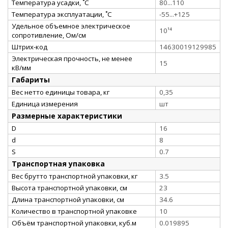
Температура усадки, ˚С
80...110
Температура эксплуатации, ˚С
-55...+125
Удельное объемное электрическое
10¹⁴
сопротивление, Ом/см
Штрих-код
14630019129985
Электрическая прочность, не менее
15
кВ/мм
Габариты
Вес нетто единицы товара, кг
0,35
Единица измерения
шт
Размерные характеристики
D
16
d
8
S
0.7
Транспортная упаковка
Вес брутто транспортной упаковки, кг
3.5
Высота транспортной упаковки, см
23
Длина транспортной упаковки, см
34.6
Количество в транспортной упаковке
10
Объём транспортной упаковки, куб.м
0.019895