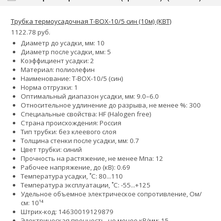
Трубка термоусадочная Т-BOX-10/5 син (10м) (КВТ)
1122.78 руб.
Диаметр до усадки, мм: 10
Диаметр после усадки, мм: 5
Коэффициент усадки: 2
Материал: полиолефин
Наименование: Т-BOX-10/5 (син)
Норма отгрузки: 1
Оптимальный диапазон усадки, мм: 9.0–6.0
Относительное удлинение до разрыва, не менее %: 300
Специальные свойства: HF (Halogen free)
Страна происхождения: Россия
Тип трубки: без клеевого слоя
Толщина стенки после усадки, мм: 0.7
Цвет трубки: синий
Прочность на растяжение, не менее Мпа: 12
Рабочее напряжение, до (кВ): 0.69
Температура усадки, ˚С: 80...110
Температура эксплуатации, ˚С: -55...+125
Удельное объемное электрическое сопротивление, Ом/
см: 10¹⁴
Штрих-код: 14630019129879
Электрическая прочность, не менее кВ/мм: 15