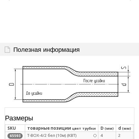
Полезная информация
Размеры
SKU
товарные позиции
D
d
S
цвет трубки
(мм)
(мм)
Т-BOX-4/2 бел (10м) (КВТ)
4
2
0
65593