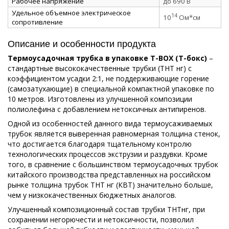
Рабочее напряжение
до 690 В
Удельное объемное электрическое
14
10
Ом*см
сопротивление
Описание и особенности продукта
Термоусадочная трубка в упаковке Т-ВОХ (Т-бокс)
–
стандартные высококачественные трубки (ТНТ нг) с
коэффициентом усадки 2:1, не поддерживающие горение
(самозатухающие) в специальной компактной упаковке по
10 метров. Изготовлены из улучшенной композиции
полиолефина с добавлением нетоксичных антипиренов.
Одной из особенностей данного вида термоусаживаемых
трубок является выверенная равномерная толщина стенок,
что достигается благодаря тщательному контролю
технологических процессов экструзии и раздувки. Кроме
того, в сравнение с большинством термоусадочных трубок
китайского производства представленных на российском
рынке толщина трубок ТНТ нг (КВТ) значительно больше,
чем у низкокачественных бюджетных аналогов.
Улучшенный композиционный состав трубки ТНТнг, при
сохранении негорючести и нетоксичности, позволил