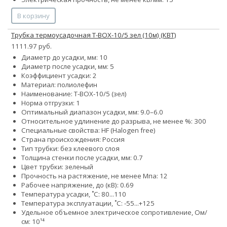
В корзину
Трубка термоусадочная Т-BOX-10/5 зел (10м) (КВТ)
1111.97 руб.
Диаметр до усадки, мм: 10
Диаметр после усадки, мм: 5
Коэффициент усадки: 2
Материал: полиолефин
Наименование: Т-BOX-10/5 (зел)
Норма отгрузки: 1
Оптимальный диапазон усадки, мм: 9.0–6.0
Относительное удлинение до разрыва, не менее %: 300
Специальные свойства: HF (Halogen free)
Страна происхождения: Россия
Тип трубки: без клеевого слоя
Толщина стенки после усадки, мм: 0.7
Цвет трубки: зеленый
Прочность на растяжение, не менее Мпа: 12
Рабочее напряжение, до (кВ): 0.69
Температура усадки, ˚С: 80...110
Температура эксплуатации, ˚С: -55...+125
Удельное объемное электрическое сопротивление, Ом/
см: 10¹⁴