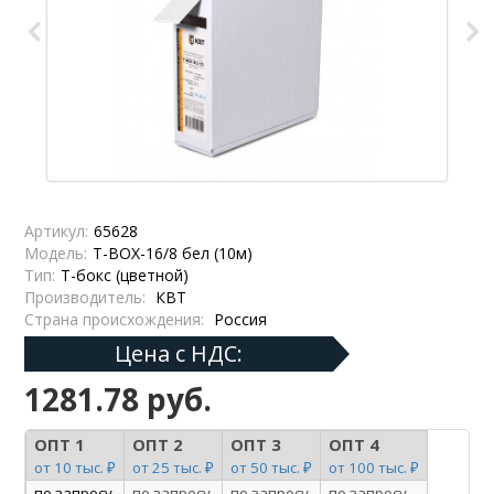
Артикул:
65628
Модель:
Т-BOX-16/8 бел (10м)
Тип:
Т-бокс (цветной)
Производитель:
КВТ
Страна происхождения:
Россия
Цена с НДС:
1281.78 руб.
ОПТ 1
ОПТ 2
ОПТ 3
ОПТ 4
от 10 тыс. ₽
от 25 тыс. ₽
от 50 тыс. ₽
от 100 тыс. ₽
по запросу
по запросу
по запросу
по запросу