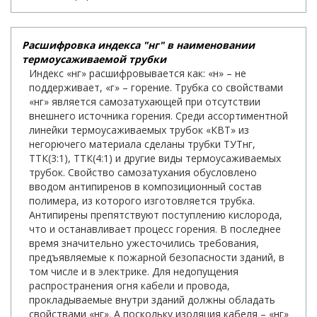
Расшифровка индекса "нг" в наименовании
термоусаживаемой трубки
Индекс «нг» расшифровывается как: «н» – не
поддерживает, «г» – горение. Трубка со свойствами
«нг» является самозатухающей при отсутствии
внешнего источника горения. Среди ассортиментной
линейки термоусаживаемых трубок «КВТ» из
негорючего материала сделаны трубки ТУТнг,
ТТК(3:1), ТТК(4:1) и другие виды термоусаживаемых
трубок. Свойство самозатухания обусловлено
вводом антипиренов в композиционный состав
полимера, из которого изготовляется трубка.
Антипирены препятствуют поступлению кислорода,
что и останавливает процесс горения. В последнее
время значительно ужесточились требования,
предъявляемые к пожарной безопасности зданий, в
том числе и в электрике. Для недопущения
распространения огня кабели и провода,
прокладываемые внутри зданий должны обладать
свойствами «нг». А поскольку изоляция кабеля – «нг»