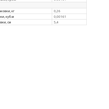
ковки, кг
0,26
и, куб.м
0,00161
вки, см
5,4