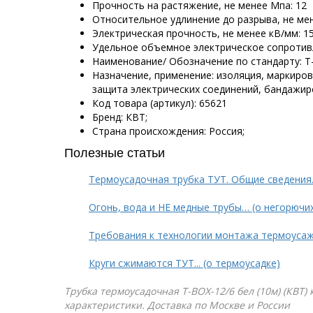
Прочность на растяжение, не менее Мпа: 12
Относительное удлинение до разрыва, не мен
Электрическая прочность, не менее кВ/мм: 1
Удельное объемное электрическое сопротивле
Наименование/ Обозначение по стандарту: Т-
Назначение, применение: изоляция, маркиро
защита электрических соединений, бандажир
Код товара (артикул): 65621
Бренд: КВТ;
Страна происхождения: Россия;
Полезные статьи
Термоусадочная трубка ТУТ. Общие сведения
Огонь, вода и НЕ медные трубы… (о негорючи
Требования к технологии монтажа термоуса
Круги сжимаются ТУТ... (о термоусадке)
Трубка термоусадочная Т-BOX-12/6 бел (10м) (КВТ)
характеристики. Доставка по Москве и России