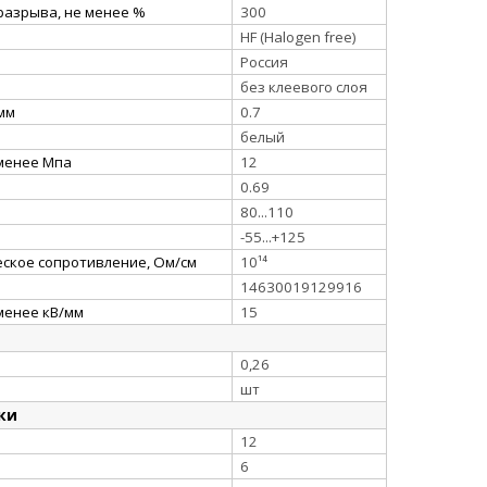
разрыва, не менее %
300
HF (Halogen free)
Россия
без клеевого слоя
 мм
0.7
белый
 менее Мпа
12
0.69
80...110
-55...+125
ское сопротивление, Ом/см
10¹⁴
14630019129916
менее кВ/мм
15
0,26
шт
ки
12
6