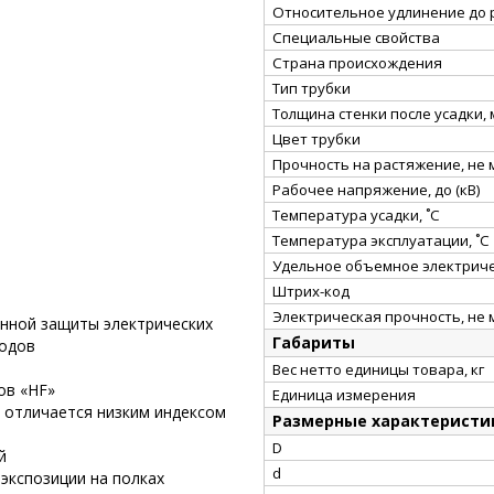
Относительное удлинение до 
Специальные свойства
Страна происхождения
Тип трубки
Толщина стенки после усадки,
Цвет трубки
Прочность на растяжение, не
Рабочее напряжение, до (кВ)
Температура усадки, ˚С
Температура эксплуатации, ˚С
Удельное объемное электриче
Штрих-код
Электрическая прочность, не 
онной защиты электрических
Габариты
водов
Вес нетто единицы товара, кг
ов «HF»
Единица измерения
 отличается низким индексом
Размерные характеристи
D
й
d
экспозиции на полках