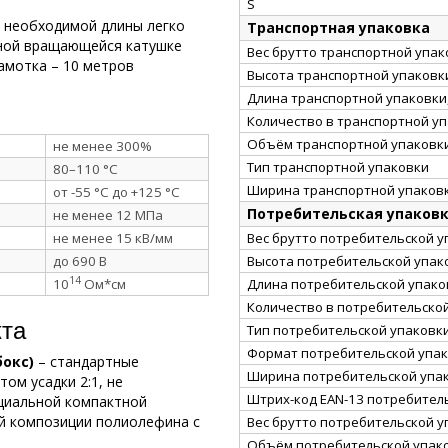
S
а необходимой длины легко
Транспортная упаковка
нной вращающейся катушке
Вес брутто транспортной упако
амотка – 10 метров
Высота транспортной упаковки
Длина транспортной упаковки,
Количество в транспортной у
Объём транспортной упаковки
не менее 300%
Тип транспортной упаковки
80–110 °C
Ширина транспортной упаковк
от -55 °C до +125 °C
Потребительская упаков
не менее 12 МПа
Вес брутто потребительской уп
не менее 15 кВ/мм
Высота потребительской упако
до 690 В
14
Длина потребительской упаков
10
Ом*см
Количество в потребительско
кта
Тип потребительской упаковк
Формат потребительской упа
бокс)
– стандартные
Ширина потребительской упак
ом усадки 2:1, не
Штрих-код EAN-13 потребител
циальной компактной
ой композиции полиолефина с
Вес брутто потребительской уп
Объём потребительской упако