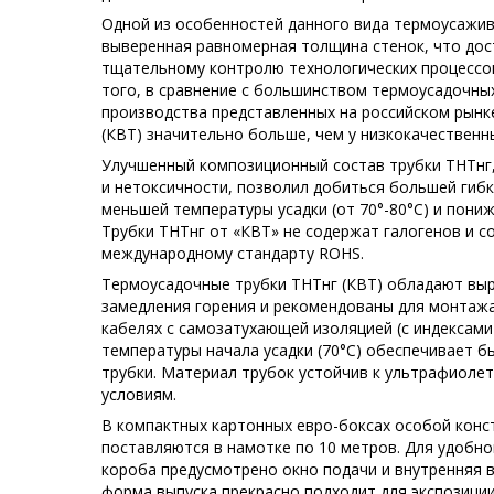
Одной из особенностей данного вида термоусажи
выверенная равномерная толщина стенок, что дос
тщательному контролю технологических процессов
того, в сравнение с большинством термоусадочны
производства представленных на российском рынк
(КВТ) значительно больше, чем у низкокачествен
Улучшенный композиционный состав трубки ТНТнг,
и нетоксичности, позволил добиться большей гибк
меньшей температуры усадки (от 70°-80°С) и пон
Трубки ТНТнг от «КВТ» не содержат галогенов и 
международному стандарту ROHS.
Термоусадочные трубки ТНТнг (КВТ) обладают вы
замедления горения и рекомендованы для монтажа
кабелях с самозатухающей изоляцией (с индексами «
температуры начала усадки (70°С) обеспечивает 
трубки. Материал трубок устойчив к ультрафиоле
условиям.
В компактных картонных евро-боксах особой конст
поставляются в намотке по 10 метров. Для удобно
короба предусмотрено окно подачи и внутренняя 
форма выпуска прекрасно подходит для экспозиции