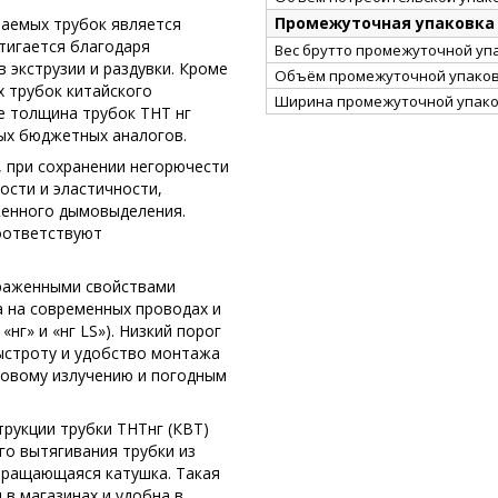
Промежуточная упаковка
ваемых трубок является
тигается благодаря
Вес брутто промежуточной упа
 экструзии и раздувки. Кроме
Объём промежуточной упаковк
х трубок китайского
Ширина промежуточной упако
е толщина трубок ТНТ нг
ных бюджетных аналогов.
 при сохранении негорючести
ости и эластичности,
иженного дымовыделения.
соответствуют
раженными свойствами
 на современных проводах и
нг» и «нг LS»). Низкий порог
быстроту и удобство монтажа
товому излучению и погодным
рукции трубки ТНТнг (КВТ)
го вытягивания трубки из
вращающаяся катушка. Такая
 в магазинах и удобна в