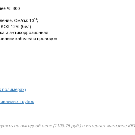
ее %: 300
5
ние, Ом/см: 10¹⁴;
BOX-12/6 (бел)
вка и антикоррозионная
ование кабелей и проводов
.
х полимерах)
живаемых трубок
 купить по выгодной цене (1108.75 руб.) в интернет-магазине КВ