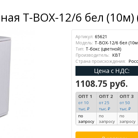
ая Т-BOX-12/6 бел (10м) 
Артикул:
65621
Модель:
Т-BOX-12/6 бел (10м
Тип:
Т-бокс (цветной)
Производитель:
КВТ
Страна происхождения:
Росс
Цена с НДС:
1108.75 руб.
ОПТ 1
ОПТ 2
ОПТ 3
от 10
от 25
от 50
тыс. ₽
тыс. ₽
тыс. ₽
по
по
по
запросу
запросу
запросу