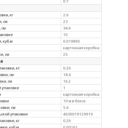
0.7
вки, кг
2.6
, см
23
 см
34.6
паковке
10
, куб.м
0.019895
картонная коробка
и, см
25
ка
аковки, кг:
0.26
вки, см
18.4
ки, см
16.2
й упаковке
1
и
картонная коробка
ковки
10 м в боксе
овки, см
5.4
ьской упаковки
4630019129919
аковки, кг
0.26
вки, куб.м
0.00161