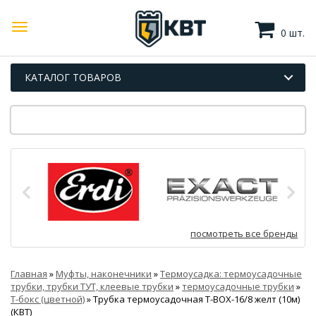
0 шт.
КАТАЛОГ ТОВАРОВ
посмотреть все бренды
Главная
»
Муфты, наконечники
»
Термоусадка: термоусадочные
трубки, трубки ТУТ, клеевые трубки
»
термоусадочные трубки
»
Т-бокс (цветной)
»
Трубка термоусадочная Т-BOX-16/8 желт (10м)
(КВТ)