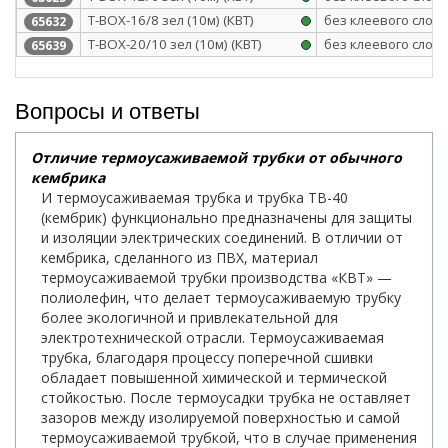
Т-BOX-16/8 зел (10м) (КВТ)
без клеевого слоя
65632
Т-BOX-20/10 зел (10м) (КВТ)
без клеевого слоя
65639
Вопросы и ответы
Отличие термоусаживаемой трубки от обычного
кембрика
И термоусаживаемая трубка и трубка ТВ-40
(кембрик) функционально предназначены для защиты
и изоляции электрических соединений. В отличии от
кембрика, сделанного из ПВХ, материал
термоусаживаемой трубки производства «КВТ» —
полиолефин, что делает термоусаживаемую трубку
более экологичной и привлекательной для
электротехнической отрасли. Термоусаживаемая
трубка, благодаря процессу поперечной сшивки
обладает повышенной химической и термической
стойкостью. После термоусадки трубка не оставляет
зазоров между изолируемой поверхностью и самой
термоусаживаемой трубкой, что в случае применения