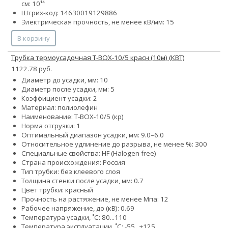
см: 10¹⁴
Штрих-код: 14630019129886
Электрическая прочность, не менее кВ/мм: 15
В корзину
Трубка термоусадочная Т-BOX-10/5 красн (10м) (КВТ)
1122.78 руб.
Диаметр до усадки, мм: 10
Диаметр после усадки, мм: 5
Коэффициент усадки: 2
Материал: полиолефин
Наименование: Т-BOX-10/5 (кр)
Норма отгрузки: 1
Оптимальный диапазон усадки, мм: 9.0–6.0
Относительное удлинение до разрыва, не менее %: 300
Специальные свойства: HF (Halogen free)
Страна происхождения: Россия
Тип трубки: без клеевого слоя
Толщина стенки после усадки, мм: 0.7
Цвет трубки: красный
Прочность на растяжение, не менее Мпа: 12
Рабочее напряжение, до (кВ): 0.69
Температура усадки, ˚С: 80...110
Температура эксплуатации, ˚С: -55...+125