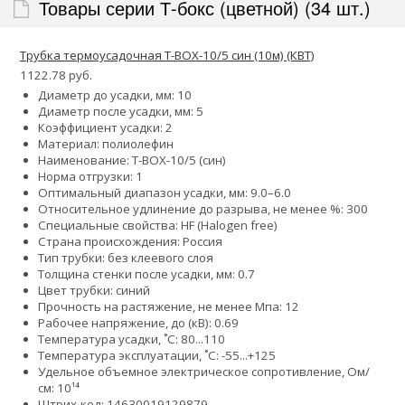
Товары серии Т-бокс (цветной) (34 шт.)
Трубка термоусадочная Т-BOX-10/5 син (10м) (КВТ)
1122.78 руб.
Диаметр до усадки, мм: 10
Диаметр после усадки, мм: 5
Коэффициент усадки: 2
Материал: полиолефин
Наименование: Т-BOX-10/5 (син)
Норма отгрузки: 1
Оптимальный диапазон усадки, мм: 9.0–6.0
Относительное удлинение до разрыва, не менее %: 300
Специальные свойства: HF (Halogen free)
Страна происхождения: Россия
Тип трубки: без клеевого слоя
Толщина стенки после усадки, мм: 0.7
Цвет трубки: синий
Прочность на растяжение, не менее Мпа: 12
Рабочее напряжение, до (кВ): 0.69
Температура усадки, ˚С: 80...110
Температура эксплуатации, ˚С: -55...+125
Удельное объемное электрическое сопротивление, Ом/
см: 10¹⁴
Штрих-код: 14630019129879