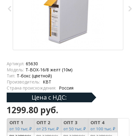
Артикул:
65630
Модель:
Т-BOX-16/8 желт (10м)
Тип:
Т-бокс (цветной)
Производитель:
КВТ
Страна происхождения:
Россия
Цена с НДС:
1299.80 руб.
ОПТ 1
ОПТ 2
ОПТ 3
ОПТ 4
от 10 тыс. ₽
от 25 тыс. ₽
от 50 тыс. ₽
от 100 тыс. ₽
по запросу
по запросу
по запросу
по запросу