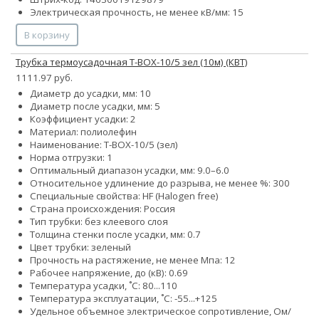
Электрическая прочность, не менее кВ/мм: 15
В корзину
Трубка термоусадочная Т-BOX-10/5 зел (10м) (КВТ)
1111.97 руб.
Диаметр до усадки, мм: 10
Диаметр после усадки, мм: 5
Коэффициент усадки: 2
Материал: полиолефин
Наименование: Т-BOX-10/5 (зел)
Норма отгрузки: 1
Оптимальный диапазон усадки, мм: 9.0–6.0
Относительное удлинение до разрыва, не менее %: 300
Специальные свойства: HF (Halogen free)
Страна происхождения: Россия
Тип трубки: без клеевого слоя
Толщина стенки после усадки, мм: 0.7
Цвет трубки: зеленый
Прочность на растяжение, не менее Мпа: 12
Рабочее напряжение, до (кВ): 0.69
Температура усадки, ˚С: 80...110
Температура эксплуатации, ˚С: -55...+125
Удельное объемное электрическое сопротивление, Ом/