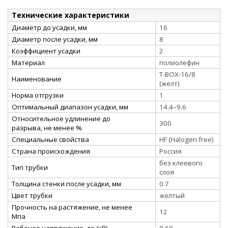
Технические характеристики
Диаметр до усадки, мм
16
Диаметр после усадки, мм
8
Коэффициент усадки
2
Материал
полиолефин
Т-BOX-16/8
Наименование
(желт)
Норма отгрузки
1
Оптимальный диапазон усадки, мм
14.4–9.6
Относительное удлинение до
300
разрыва, не менее %
Специальные свойства
HF (Halogen free)
Страна происхождения
Россия
без клеевого
Тип трубки
слоя
Толщина стенки после усадки, мм
0.7
Цвет трубки
желтый
Прочность на растяжение, не менее
12
Мпа
Рабочее напряжение, до (кВ)
0.69