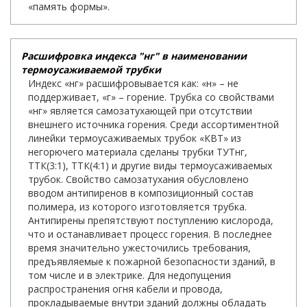
«память формы».
Расшифровка индекса "нг" в наименовании
термоусаживаемой трубки
Индекс «нг» расшифровывается как: «н» – не
поддерживает, «г» – горение. Трубка со свойствами
«нг» является самозатухающей при отсутствии
внешнего источника горения. Среди ассортиментной
линейки термоусаживаемых трубок «КВТ» из
негорючего материала сделаны трубки ТУТнг,
ТТК(3:1), ТТК(4:1) и другие виды термоусаживаемых
трубок. Свойство самозатухания обусловлено
вводом антипиренов в композиционный состав
полимера, из которого изготовляется трубка.
Антипирены препятствуют поступлению кислорода,
что и останавливает процесс горения. В последнее
время значительно ужесточились требования,
предъявляемые к пожарной безопасности зданий, в
том числе и в электрике. Для недопущения
распространения огня кабели и провода,
прокладываемые внутри зданий должны обладать