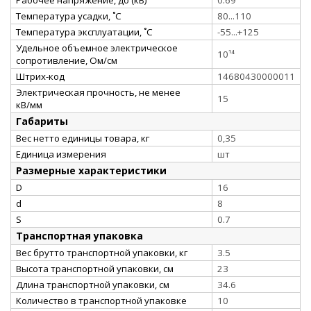
Температура усадки, ˚С
80...110
Температура эксплуатации, ˚С
-55...+125
Удельное объемное электрическое
10¹⁴
сопротивление, Ом/см
Штрих-код
14680430000011
Электрическая прочность, не менее
15
кВ/мм
Габариты
Вес нетто единицы товара, кг
0,35
Единица измерения
шт
Размерные характеристики
D
16
d
8
S
0.7
Транспортная упаковка
Вес брутто транспортной упаковки, кг
3.5
Высота транспортной упаковки, см
23
Длина транспортной упаковки, см
34.6
Количество в транспортной упаковке
10