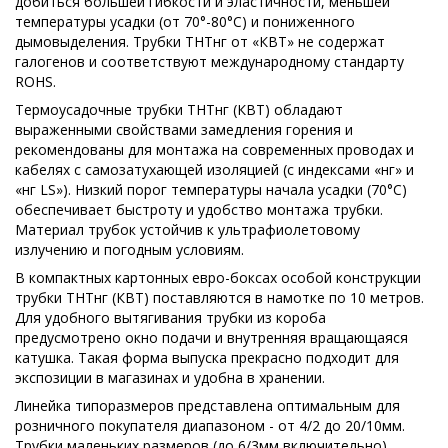
добиться большей гибкости и эластичности, меньшей
температуры усадки (от 70°-80°С) и пониженного
дымовыделения. Трубки ТНТнг от «КВТ» не содержат
галогенов и соответствуют международному стандарту
ROHS.
Термоусадочные трубки ТНТнг (КВТ) обладают
выраженными свойствами замедления горения и
рекомендованы для монтажа на современных проводах и
кабелях с самозатухающей изоляцией (с индексами «нг» и
«нг LS»). Низкий порог температуры начала усадки (70°С)
обеспечивает быстроту и удобство монтажа трубки.
Материал трубок устойчив к ультрафиолетовому
излучению и погодным условиям.
В компактных картонных евро-боксах особой конструкции
трубки ТНТнг (КВТ) поставляются в намотке по 10 метров.
Для удобного вытягивания трубки из короба
предусмотрено окно подачи и внутренняя вращающаяся
катушка. Такая форма выпуска прекрасно подходит для
экспозиции в магазинах и удобна в хранении.
Линейка типоразмеров представлена оптимальным для
розничного покупателя диапазоном - от 4/2 до 20/10мм.
Трубки маленьких размеров (до 6/3мм включительно)