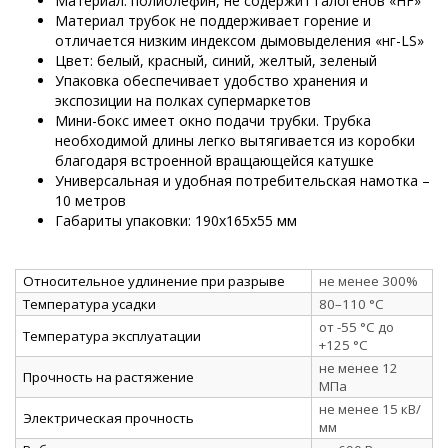
Материал: полиолефин, не содержит галогенов «HF»
Материал трубок не поддерживает горение и
отличается низким индексом дымовыделения «нг-LS»
Цвет: белый, красный, синий, желтый, зеленый
Упаковка обеспечивает удобство хранения и
экспозиции на полках супермаркетов
Мини-бокс имеет окно подачи трубки. Трубка
необходимой длины легко вытягивается из коробки
благодаря встроенной вращающейся катушке
Универсальная и удобная потребительская намотка –
10 метров
Габариты упаковки: 190х165х55 мм
Относительное удлинение при разрыве
не менее 300%
Температура усадки
80–110 °C
от -55 °C до
Температура эксплуатации
+125 °C
не менее 12
Прочность на растяжение
МПа
не менее 15 кВ/
Электрическая прочность
мм