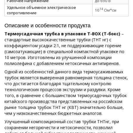
Рабочее напряжение
до 690 В
Удельное объемное электрическое
14
10
Ом*см
сопротивление
Описание и особенности продукта
Термоусадочная трубка в упаковке Т-ВОХ (Т-бокс)
–
стандартные высококачественные трубки (ТНТ нг) с
коэффициентом усадки 2:1, не поддерживающие горение
(самозатухающие) в специальной компактной упаковке по
10 метров. Изготовлены из улучшенной композиции
полиолефина с добавлением нетоксичных антипиренов.
Одной из особенностей данного вида термоусаживаемых
трубок является выверенная равномерная толщина стенок,
что достигается благодаря тщательному контролю
технологических процессов экструзии и раздувки. Кроме
того, в сравнение с большинством термоусадочных трубок
китайского производства представленных на российском
рынке толщина трубок ТНТ нг (КВТ) значительно больше,
чем у низкокачественных бюджетных аналогов.
Улучшенный композиционный состав трубки ТНТнг, при
сохранении негорючести и нетоксичности, позволил