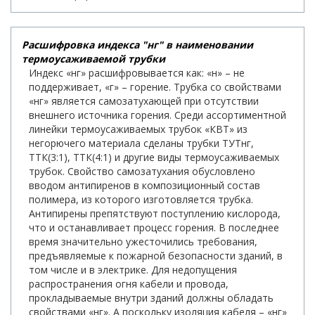
Расшифровка индекса "нг" в наименовании
термоусаживаемой трубки
Индекс «нг» расшифровывается как: «н» – не
поддерживает, «г» – горение. Трубка со свойствами
«нг» является самозатухающей при отсутствии
внешнего источника горения. Среди ассортиментной
линейки термоусаживаемых трубок «КВТ» из
негорючего материала сделаны трубки ТУТнг,
ТТК(3:1), ТТК(4:1) и другие виды термоусаживаемых
трубок. Свойство самозатухания обусловлено
вводом антипиренов в композиционный состав
полимера, из которого изготовляется трубка.
Антипирены препятствуют поступлению кислорода,
что и останавливает процесс горения. В последнее
время значительно ужесточились требования,
предъявляемые к пожарной безопасности зданий, в
том числе и в электрике. Для недопущения
распространения огня кабели и провода,
прокладываемые внутри зданий должны обладать
свойствами «нг». А поскольку изоляция кабеля – «нг»