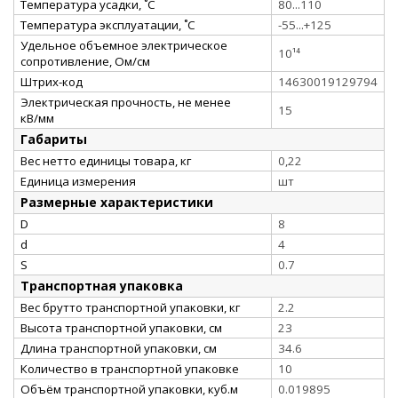
Температура усадки, ˚С
80...110
Температура эксплуатации, ˚С
-55...+125
Удельное объемное электрическое
10¹⁴
сопротивление, Ом/см
Штрих-код
14630019129794
Электрическая прочность, не менее
15
кВ/мм
Габариты
Вес нетто единицы товара, кг
0,22
Единица измерения
шт
Размерные характеристики
D
8
d
4
S
0.7
Транспортная упаковка
Вес брутто транспортной упаковки, кг
2.2
Высота транспортной упаковки, см
23
Длина транспортной упаковки, см
34.6
Количество в транспортной упаковке
10
Объём транспортной упаковки, куб.м
0.019895