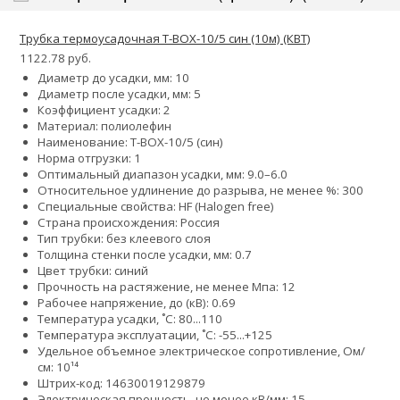
Трубка термоусадочная Т-BOX-10/5 син (10м) (КВТ)
1122.78 руб.
Диаметр до усадки, мм: 10
Диаметр после усадки, мм: 5
Коэффициент усадки: 2
Материал: полиолефин
Наименование: Т-BOX-10/5 (син)
Норма отгрузки: 1
Оптимальный диапазон усадки, мм: 9.0–6.0
Относительное удлинение до разрыва, не менее %: 300
Специальные свойства: HF (Halogen free)
Страна происхождения: Россия
Тип трубки: без клеевого слоя
Толщина стенки после усадки, мм: 0.7
Цвет трубки: синий
Прочность на растяжение, не менее Мпа: 12
Рабочее напряжение, до (кВ): 0.69
Температура усадки, ˚С: 80...110
Температура эксплуатации, ˚С: -55...+125
Удельное объемное электрическое сопротивление, Ом/
см: 10¹⁴
Штрих-код: 14630019129879
Электрическая прочность, не менее кВ/мм: 15