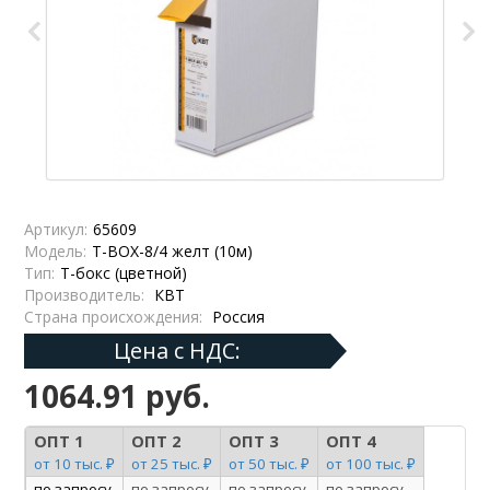
Артикул:
65609
Модель:
Т-BOX-8/4 желт (10м)
Тип:
Т-бокс (цветной)
Производитель:
КВТ
Страна происхождения:
Россия
Цена с НДС:
1064.91 руб.
ОПТ 1
ОПТ 2
ОПТ 3
ОПТ 4
от 10 тыс. ₽
от 25 тыс. ₽
от 50 тыс. ₽
от 100 тыс. ₽
по запросу
по запросу
по запросу
по запросу