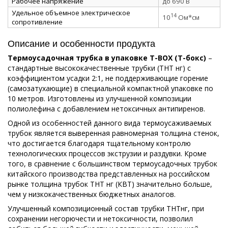
Рабочее напряжение
до 690 В
Удельное объемное электрическое
14
10
Ом*см
сопротивление
Описание и особенности продукта
Термоусадочная трубка в упаковке Т-ВОХ (Т-бокс)
–
стандартные высококачественные трубки (ТНТ нг) с
коэффициентом усадки 2:1, не поддерживающие горение
(самозатухающие) в специальной компактной упаковке по
10 метров. Изготовлены из улучшенной композиции
полиолефина с добавлением нетоксичных антипиренов.
Одной из особенностей данного вида термоусаживаемых
трубок является выверенная равномерная толщина стенок,
что достигается благодаря тщательному контролю
технологических процессов экструзии и раздувки. Кроме
того, в сравнение с большинством термоусадочных трубок
китайского производства представленных на российском
рынке толщина трубок ТНТ нг (КВТ) значительно больше,
чем у низкокачественных бюджетных аналогов.
Улучшенный композиционный состав трубки ТНТнг, при
сохранении негорючести и нетоксичности, позволил