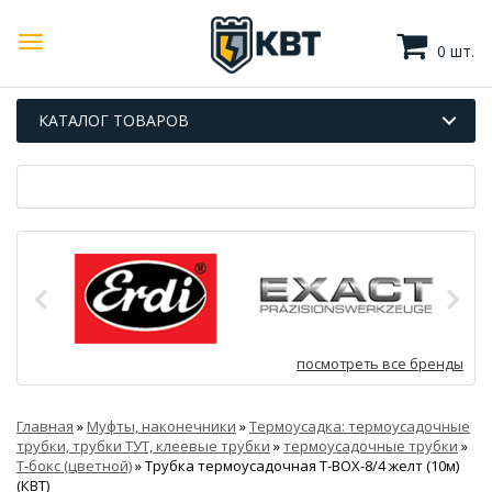
0 шт.
КАТАЛОГ ТОВАРОВ
посмотреть все бренды
Главная
»
Муфты, наконечники
»
Термоусадка: термоусадочные
трубки, трубки ТУТ, клеевые трубки
»
термоусадочные трубки
»
Т-бокс (цветной)
»
Трубка термоусадочная Т-BOX-8/4 желт (10м)
(КВТ)