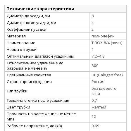
Технические характеристики
Диаметр до усадки, мм
8
Диаметр после усадки, мм
4
Коэффициент усадки
2
Материал
полиолефин
Наименование
Т-BOX-8/4 (желт)
Норма отгрузки
1
Оптимальный диапазон усадки, мм
7.2–4.8
Относительное удлинение до
300
разрыва, не менее %
Специальные свойства
HF (Halogen free)
Страна происхождения
Россия
без клеевого
Тип трубки
слоя
Толщина стенки после усадки, мм
0.7
Цвет трубки
желтый
Прочность на растяжение, не менее
12
Мпа
Рабочее напряжение, до (кВ)
0.69