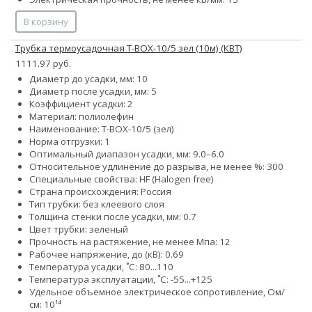
В корзину
Трубка термоусадочная Т-BOX-10/5 зел (10м) (КВТ)
1111.97 руб.
Диаметр до усадки, мм: 10
Диаметр после усадки, мм: 5
Коэффициент усадки: 2
Материал: полиолефин
Наименование: Т-BOX-10/5 (зел)
Норма отгрузки: 1
Оптимальный диапазон усадки, мм: 9.0–6.0
Относительное удлинение до разрыва, не менее %: 300
Специальные свойства: HF (Halogen free)
Страна происхождения: Россия
Тип трубки: без клеевого слоя
Толщина стенки после усадки, мм: 0.7
Цвет трубки: зеленый
Прочность на растяжение, не менее Мпа: 12
Рабочее напряжение, до (кВ): 0.69
Температура усадки, ˚С: 80...110
Температура эксплуатации, ˚С: -55...+125
Удельное объемное электрическое сопротивление, Ом/
см: 10¹⁴