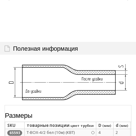
Полезная информация
Размеры
SKU
товарные позиции
D
d
S
цвет трубки
(мм)
(мм)
Т-BOX-4/2 бел (10м) (КВТ)
4
2
0
65593