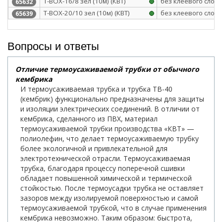
Т-BOX-16/8 зел (10м) (КВТ)
без клеевого слоя
65632
Т-BOX-20/10 зел (10м) (КВТ)
без клеевого слоя
65639
Вопросы и ответы
Отличие термоусаживаемой трубки от обычного
кембрика
И термоусаживаемая трубка и трубка ТВ-40
(кембрик) функционально предназначены для защиты
и изоляции электрических соединений. В отличии от
кембрика, сделанного из ПВХ, материал
термоусаживаемой трубки производства «КВТ» —
полиолефин, что делает термоусаживаемую трубку
более экологичной и привлекательной для
электротехнической отрасли. Термоусаживаемая
трубка, благодаря процессу поперечной сшивки
обладает повышенной химической и термической
стойкостью. После термоусадки трубка не оставляет
зазоров между изолируемой поверхностью и самой
термоусаживаемой трубкой, что в случае применения
кембрика невозможно. Таким образом: быстрота,