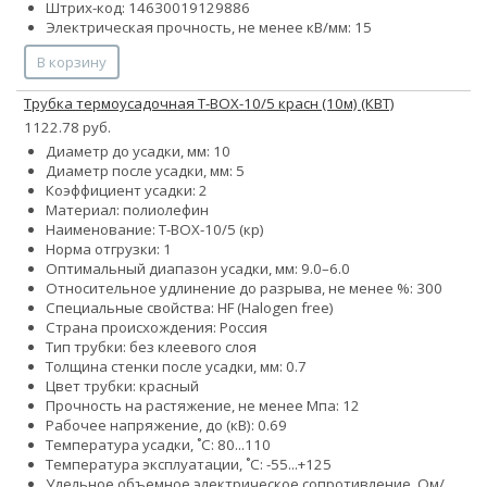
Штрих-код: 14630019129886
Электрическая прочность, не менее кВ/мм: 15
В корзину
Трубка термоусадочная Т-BOX-10/5 красн (10м) (КВТ)
1122.78 руб.
Диаметр до усадки, мм: 10
Диаметр после усадки, мм: 5
Коэффициент усадки: 2
Материал: полиолефин
Наименование: Т-BOX-10/5 (кр)
Норма отгрузки: 1
Оптимальный диапазон усадки, мм: 9.0–6.0
Относительное удлинение до разрыва, не менее %: 300
Специальные свойства: HF (Halogen free)
Страна происхождения: Россия
Тип трубки: без клеевого слоя
Толщина стенки после усадки, мм: 0.7
Цвет трубки: красный
Прочность на растяжение, не менее Мпа: 12
Рабочее напряжение, до (кВ): 0.69
Температура усадки, ˚С: 80...110
Температура эксплуатации, ˚С: -55...+125
Удельное объемное электрическое сопротивление, Ом/