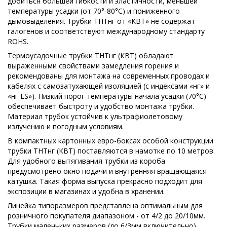
добиться большей гибкости и эластичности, меньшей
температуры усадки (от 70°-80°С) и пониженного
дымовыделения. Трубки ТНТнг от «КВТ» не содержат
галогенов и соответствуют международному стандарту
ROHS.
Термоусадочные трубки ТНТнг (КВТ) обладают
выраженными свойствами замедления горения и
рекомендованы для монтажа на современных проводах и
кабелях с самозатухающей изоляцией (с индексами «нг» и
«нг LS»). Низкий порог температуры начала усадки (70°С)
обеспечивает быстроту и удобство монтажа трубки.
Материал трубок устойчив к ультрафиолетовому
излучению и погодным условиям.
В компактных картонных евро-боксах особой конструкции
трубки ТНТнг (КВТ) поставляются в намотке по 10 метров.
Для удобного вытягивания трубки из короба
предусмотрено окно подачи и внутренняя вращающаяся
катушка. Такая форма выпуска прекрасно подходит для
экспозиции в магазинах и удобна в хранении.
Линейка типоразмеров представлена оптимальным для
розничного покупателя диапазоном - от 4/2 до 20/10мм.
Трубки маленьких размеров (до 6/3мм включительно)