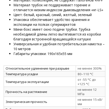
Материал: полиолефин, не содержит галогенов «HF»
Материал трубок не поддерживает горение и
отличается низким индексом дымовыделения «нг-LS»
Цвет: белый, красный, синий, желтый, зеленый
Упаковка обеспечивает удобство хранения и
экспозиции на полках супермаркетов
Мини-бокс имеет окно подачи трубки. Трубка
необходимой длины легко вытягивается из коробки
благодаря встроенной вращающейся катушке
Универсальная и удобная потребительская намотка –
10 метров
Габариты упаковки: 190х165х55 мм
Относительное удлинение при разрыве
не менее 300%
Температура усадки
80–110 °C
от -55 °C до
Температура эксплуатации
+125 °C
не менее 12
Прочность на растяжение
МПа
не менее 15 кВ/
Электрическая прочность
мм