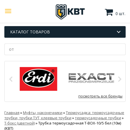
0 шт.
КАТАЛОГ ТОВАРОВ
посмотреть все бренды
Главная
»
Муфты, наконечники
»
Термоусадка: термоусадочные
трубки, трубки ТУТ, клеевые трубки
»
термоусадочные трубки
»
Т-бокс (цветной)
»
Трубка термоусадочная Т-BOX-10/5 бел (10м)
(КВТ)