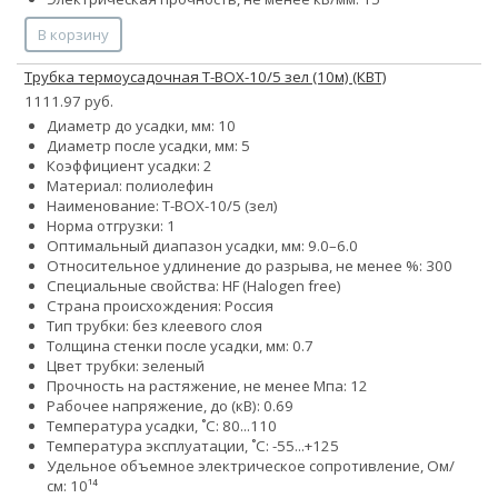
В корзину
Трубка термоусадочная Т-BOX-10/5 зел (10м) (КВТ)
1111.97 руб.
Диаметр до усадки, мм: 10
Диаметр после усадки, мм: 5
Коэффициент усадки: 2
Материал: полиолефин
Наименование: Т-BOX-10/5 (зел)
Норма отгрузки: 1
Оптимальный диапазон усадки, мм: 9.0–6.0
Относительное удлинение до разрыва, не менее %: 300
Специальные свойства: HF (Halogen free)
Страна происхождения: Россия
Тип трубки: без клеевого слоя
Толщина стенки после усадки, мм: 0.7
Цвет трубки: зеленый
Прочность на растяжение, не менее Мпа: 12
Рабочее напряжение, до (кВ): 0.69
Температура усадки, ˚С: 80...110
Температура эксплуатации, ˚С: -55...+125
Удельное объемное электрическое сопротивление, Ом/
см: 10¹⁴