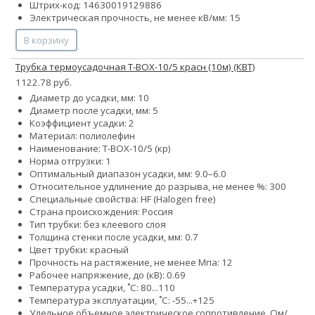
Штрих-код: 14630019129886
Электрическая прочность, не менее кВ/мм: 15
В корзину
Трубка термоусадочная Т-BOX-10/5 красн (10м) (КВТ)
1122.78 руб.
Диаметр до усадки, мм: 10
Диаметр после усадки, мм: 5
Коэффициент усадки: 2
Материал: полиолефин
Наименование: Т-BOX-10/5 (кр)
Норма отгрузки: 1
Оптимальный диапазон усадки, мм: 9.0–6.0
Относительное удлинение до разрыва, не менее %: 300
Специальные свойства: HF (Halogen free)
Страна происхождения: Россия
Тип трубки: без клеевого слоя
Толщина стенки после усадки, мм: 0.7
Цвет трубки: красный
Прочность на растяжение, не менее Мпа: 12
Рабочее напряжение, до (кВ): 0.69
Температура усадки, ˚С: 80...110
Температура эксплуатации, ˚С: -55...+125
Удельное объемное электрическое сопротивление, Ом/