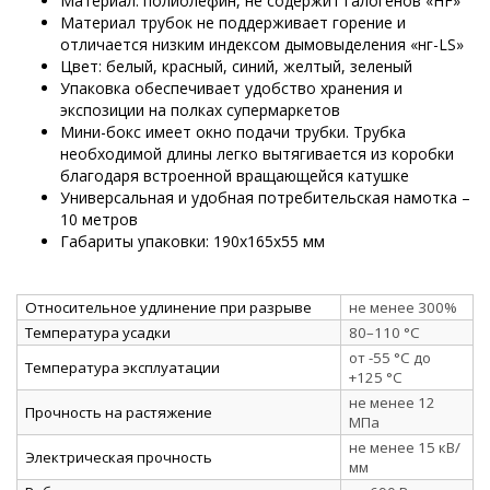
Материал: полиолефин, не содержит галогенов «HF»
Материал трубок не поддерживает горение и
отличается низким индексом дымовыделения «нг-LS»
Цвет: белый, красный, синий, желтый, зеленый
Упаковка обеспечивает удобство хранения и
экспозиции на полках супермаркетов
Мини-бокс имеет окно подачи трубки. Трубка
необходимой длины легко вытягивается из коробки
благодаря встроенной вращающейся катушке
Универсальная и удобная потребительская намотка –
10 метров
Габариты упаковки: 190х165х55 мм
Относительное удлинение при разрыве
не менее 300%
Температура усадки
80–110 °C
от -55 °C до
Температура эксплуатации
+125 °C
не менее 12
Прочность на растяжение
МПа
не менее 15 кВ/
Электрическая прочность
мм