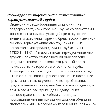
Расшифровка индекса "нг" в наименовании
термоусаживаемой трубки
Индекс «нг» расшифровывается как: «н» – не
поддерживает, «г» – горение. Трубка со свойствами
«нг» является самозатухающей при отсутствии
внешнего источника горения. Среди ассортиментной
линейки термоусаживаемых трубок «КВТ» из
негорючего материала сделаны трубки ТУТнг,
ТТК(3:1), ТТК(4:1) и другие виды термоусаживаемых
трубок. Свойство самозатухания обусловлено
вводом антипиренов в композиционный состав
полимера, из которого изготовляется трубка.
Антипирены препятствуют поступлению кислорода,
что и останавливает процесс горения. В последнее
время значительно ужесточились требования,
предъявляемые к пожарной безопасности зданий, в
том числе и в электрике. Для недопущения
распространения огня кабели и провода,
прокладываемые внутри зданий должны обладать
свойствами «нг». А поскольку изоляция кабеля – «нг»