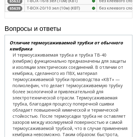
Т-BOX-16/8 зел (10м) (КВТ)
без клеевого слоя
65632
Т-BOX-20/10 зел (10м) (КВТ)
без клеевого слоя
65639
Вопросы и ответы
Отличие термоусаживаемой трубки от обычного
кембрика
И термоусаживаемая трубка и трубка ТВ-40
(кембрик) функционально предназначены для защиты
и изоляции электрических соединений. В отличии от
кембрика, сделанного из ПВХ, материал
термоусаживаемой трубки производства «КВТ» —
полиолефин, что делает термоусаживаемую трубку
более экологичной и привлекательной для
электротехнической отрасли. Термоусаживаемая
трубка, благодаря процессу поперечной сшивки
обладает повышенной химической и термической
стойкостью. После термоусадки трубка не оставляет
зазоров между изолируемой поверхностью и самой
термоусаживаемой трубкой, что в случае применения
кембрика невозможно. Таким образом: быстрота,