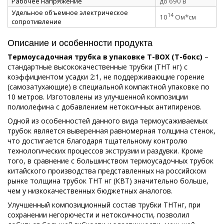
Рабочее напряжение
до 690 В
Удельное объемное электрическое
14
10
Ом*см
сопротивление
Описание и особенности продукта
Термоусадочная трубка в упаковке Т-ВОХ (Т-бокс)
–
стандартные высококачественные трубки (ТНТ нг) с
коэффициентом усадки 2:1, не поддерживающие горение
(самозатухающие) в специальной компактной упаковке по
10 метров. Изготовлены из улучшенной композиции
полиолефина с добавлением нетоксичных антипиренов.
Одной из особенностей данного вида термоусаживаемых
трубок является выверенная равномерная толщина стенок,
что достигается благодаря тщательному контролю
технологических процессов экструзии и раздувки. Кроме
того, в сравнение с большинством термоусадочных трубок
китайского производства представленных на российском
рынке толщина трубок ТНТ нг (КВТ) значительно больше,
чем у низкокачественных бюджетных аналогов.
Улучшенный композиционный состав трубки ТНТнг, при
сохранении негорючести и нетоксичности, позволил