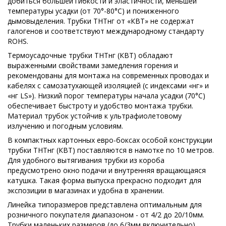
добиться большей гибкости и эластичности, меньшей
температуры усадки (от 70°-80°С) и пониженного
дымовыделения. Трубки ТНТнг от «КВТ» не содержат
галогенов и соответствуют международному стандарту
ROHS.
Термоусадочные трубки ТНТнг (КВТ) обладают
выраженными свойствами замедления горения и
рекомендованы для монтажа на современных проводах и
кабелях с самозатухающей изоляцией (с индексами «нг» и
«нг LS»). Низкий порог температуры начала усадки (70°С)
обеспечивает быстроту и удобство монтажа трубки.
Материал трубок устойчив к ультрафиолетовому
излучению и погодным условиям.
В компактных картонных евро-боксах особой конструкции
трубки ТНТнг (КВТ) поставляются в намотке по 10 метров.
Для удобного вытягивания трубки из короба
предусмотрено окно подачи и внутренняя вращающаяся
катушка. Такая форма выпуска прекрасно подходит для
экспозиции в магазинах и удобна в хранении.
Линейка типоразмеров представлена оптимальным для
розничного покупателя диапазоном - от 4/2 до 20/10мм.
Трубки маленьких размеров (до 6/3мм включительно)