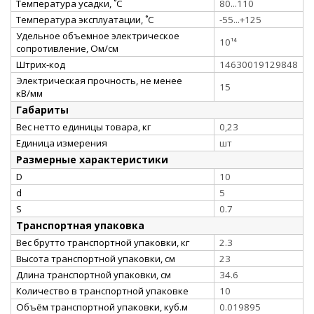
Температура усадки, ˚С
80...110
Температура эксплуатации, ˚С
-55...+125
Удельное объемное электрическое
10¹⁴
сопротивление, Ом/см
Штрих-код
14630019129848
Электрическая прочность, не менее
15
кВ/мм
Габариты
Вес нетто единицы товара, кг
0,23
Единица измерения
шт
Размерные характеристики
D
10
d
5
S
0.7
Транспортная упаковка
Вес брутто транспортной упаковки, кг
2.3
Высота транспортной упаковки, см
23
Длина транспортной упаковки, см
34.6
Количество в транспортной упаковке
10
Объём транспортной упаковки, куб.м
0.019895