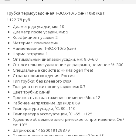
Трубка термоусадочная Т-BOX-10/5 син (10м) (КВТ)
1122.78 руб.
Диаметр до усадки, мм: 10
Диаметр после усадки, мм: 5
Коэффициент усадки: 2
Материал: полиолефин
Наименование: Т-BOX-10/5 (син)
Норма отгрузки: 1
Оптимальный диапазон усадки, мм: 9.0–6.0
Относительное удлинение до разрыва, не менее %: 300
Специальные свойства: HF (Halogen free)
Страна происхождения: Россия
Тип трубки: без клеевого слоя
Толщина стенки после усадки, мм: 0.7
Цвет трубки: синий
Прочность на растяжение, не менее Мпа: 12
Рабочее напряжение, до (кВ): 0.69
Температура усадки, ˚С: 80...110
Температура эксплуатации, ˚С: -55...+125
Удельное объемное электрическое сопротивление, Ом/
см: 10¹⁴
Штрих-код: 14630019129879
Электрическая прочность, не менее кВ/мм: 15