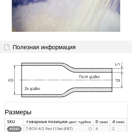
Полезная информация
Размеры
SKU
товарные позиции
D
d
S
цвет трубки
(мм)
(мм)
Т-BOX-4/2 бел (10м) (КВТ)
4
2
0
65593