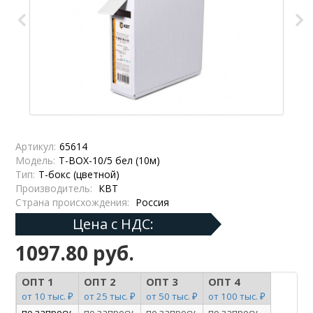
Артикул:
65614
Модель:
Т-BOX-10/5 бел (10м)
Тип:
Т-бокс (цветной)
Производитель:
КВТ
Страна происхождения:
Россия
Цена с НДС:
1097.80 руб.
ОПТ 1
ОПТ 2
ОПТ 3
ОПТ 4
от 10 тыс. ₽
от 25 тыс. ₽
от 50 тыс. ₽
от 100 тыс. ₽
по запросу
по запросу
по запросу
по запросу