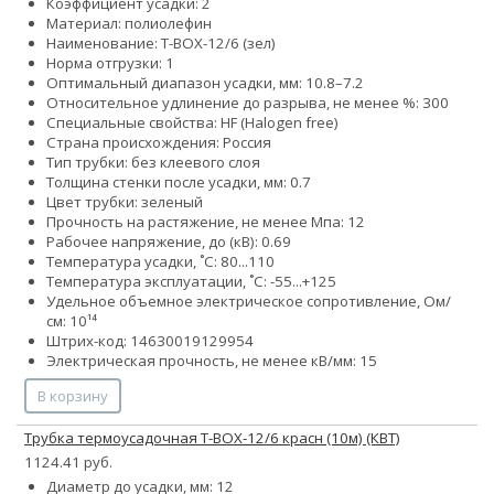
Коэффициент усадки: 2
Материал: полиолефин
Наименование: Т-BOX-12/6 (зел)
Норма отгрузки: 1
Оптимальный диапазон усадки, мм: 10.8–7.2
Относительное удлинение до разрыва, не менее %: 300
Специальные свойства: HF (Halogen free)
Страна происхождения: Россия
Тип трубки: без клеевого слоя
Толщина стенки после усадки, мм: 0.7
Цвет трубки: зеленый
Прочность на растяжение, не менее Мпа: 12
Рабочее напряжение, до (кВ): 0.69
Температура усадки, ˚С: 80...110
Температура эксплуатации, ˚С: -55...+125
Удельное объемное электрическое сопротивление, Ом/
см: 10¹⁴
Штрих-код: 14630019129954
Электрическая прочность, не менее кВ/мм: 15
В корзину
Трубка термоусадочная Т-BOX-12/6 красн (10м) (КВТ)
1124.41 руб.
Диаметр до усадки, мм: 12