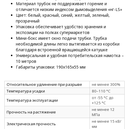
Материал трубок не поддерживает горение и
отличается низким индексом дымовыделения «нг-LS»
Цвет: белый, красный, синий, желтый, зеленый,
прозрачный
Упаковка обеспечивает удобство хранения и
экспозиции на полках супермаркетов
Мини-бокс имеет окно подачи трубки. Трубка
необходимой длины легко вытягивается из коробки
благодаря встроенной вращающейся катушке
Универсальная и удобная потребительская намотка –
10 метров
Габариты упаковки: 190х165х55 мм
Относительное удлинение при разрыве
не менее 300%
Температура усадки
80–110 °C
от -55 °C до
Температура эксплуатации
+125 °C
не менее 12
Прочность на растяжение
МПа
не менее 15 кВ/
Электрическая прочность
мм