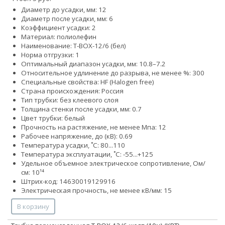
Диаметр до усадки, мм: 12
Диаметр после усадки, мм: 6
Коэффициент усадки: 2
Материал: полиолефин
Наименование: Т-BOX-12/6 (бел)
Норма отгрузки: 1
Оптимальный диапазон усадки, мм: 10.8–7.2
Относительное удлинение до разрыва, не менее %: 300
Специальные свойства: HF (Halogen free)
Страна происхождения: Россия
Тип трубки: без клеевого слоя
Толщина стенки после усадки, мм: 0.7
Цвет трубки: белый
Прочность на растяжение, не менее Мпа: 12
Рабочее напряжение, до (кВ): 0.69
Температура усадки, ˚С: 80...110
Температура эксплуатации, ˚С: -55...+125
Удельное объемное электрическое сопротивление, Ом/
см: 10¹⁴
Штрих-код: 14630019129916
Электрическая прочность, не менее кВ/мм: 15
В корзину