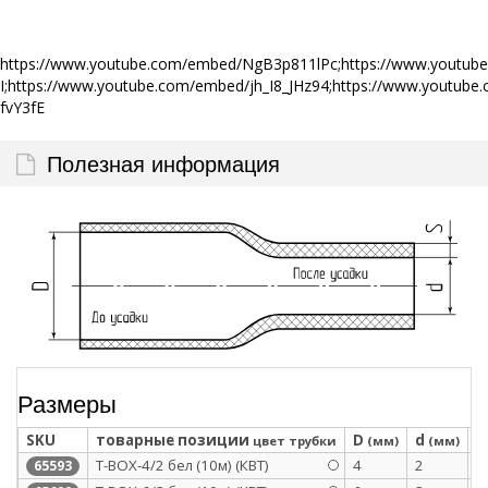
https://www.youtube.com/embed/NgB3p811lPc;https://www.youtu
I;https://www.youtube.com/embed/jh_I8_JHz94;https://www.yout
fvY3fE
Полезная информация
Размеры
SKU
товарные позиции
D
d
S
цвет трубки
(мм)
(мм)
Т-BOX-4/2 бел (10м) (КВТ)
4
2
0
65593