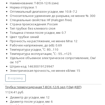
Наименование: Т-BOX-12/6 (син)
Норма отгрузки: 1
Оптимальный диапазон усадки, мм: 10.8–7.2
Относительное удлинение до разрыва, не менее %: 300
Специальные свойства: HF (Halogen free)
Страна происхождения: Россия
Тип трубки: без клеевого слоя
Толщина стенки после усадки, мм: 0.7
Цвет трубки: синий
Прочность на растяжение, не менее Мпа: 12
Рабочее напряжение, до (кВ): 0.69
Температура усадки, ˚С: 80...110
Температура эксплуатации, ˚С: -55...+125
Удельное объемное электрическое сопротивление, Ом/
см: 10¹⁴
Штрих-код: 14630019129947
Электрическая прочность, не менее кВ/мм: 15
В корзину
Трубка термоусадочная Т-BOX-12/6 зел (10м) (КВТ)
1124.41 руб.
Диаметр до усадки, мм: 12
Диаметр после усадки, мм: 6