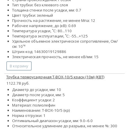
Тип трубки: без клеевого слоя
Толщина стенки после усадки, мм: 0.7
Цвет трубки: зеленый
Прочность на растяжение, не менее Мпа: 12
Рабочее напряжение, до (кВ): 0.69
Температура усадки, ˚С: 80...110
Температура эксплуатации, ˚С: -55...+125
Удельное объемное электрическое сопротивление, Ом/
см: 10¹⁴
Штрих-код: 14630019129886
Электрическая прочность, не менее кВ/мм: 15
В корзину
Трубка термоусадочная Т-BOX-10/5 красн (10м) (КВТ)
1122.78 руб.
Диаметр до усадки, мм: 10
Диаметр после усадки, мм: 5
Коэффициент усадки: 2
Материал: полиолефин
Наименование: Т-BOX-10/5 (кр)
Норма отгрузки: 1
Оптимальный диапазон усадки, мм: 9.0–6.0
Относительное удлинение до разрыва, не менее %: 300