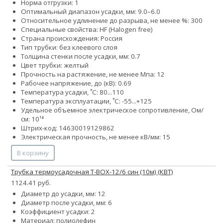
Норма отгрузки: 1
Оптимальный диапазон усадки, мм: 9.0–6.0
Относительное удлинение до разрыва, не менее %: 300
Специальные свойства: HF (Halogen free)
Страна происхождения: Россия
Тип трубки: без клеевого слоя
Толщина стенки после усадки, мм: 0.7
Цвет трубки: желтый
Прочность на растяжение, не менее Мпа: 12
Рабочее напряжение, до (кВ): 0.69
Температура усадки, ˚С: 80...110
Температура эксплуатации, ˚С: -55...+125
Удельное объемное электрическое сопротивление, Ом/
см: 10¹⁴
Штрих-код: 14630019129862
Электрическая прочность, не менее кВ/мм: 15
В корзину
Трубка термоусадочная Т-BOX-12/6 син (10м) (КВТ)
1124.41 руб.
Диаметр до усадки, мм: 12
Диаметр после усадки, мм: 6
Коэффициент усадки: 2
Материал: полиолефин