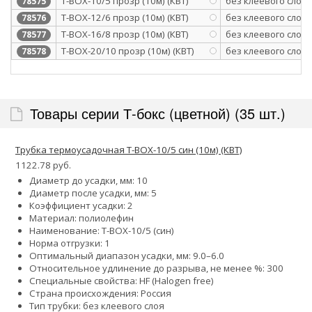
T-BOX-10/5 прозр (10м) (КВТ)
без клеевого слоя
78575
T-BOX-12/6 прозр (10м) (КВТ)
без клеевого слоя
78576
T-BOX-16/8 прозр (10м) (КВТ)
без клеевого слоя
78577
T-BOX-20/10 прозр (10м) (КВТ)
без клеевого слоя
78578
Товары серии Т-бокс (цветной) (35 шт.)
Трубка термоусадочная Т-BOX-10/5 син (10м) (КВТ)
1122.78 руб.
Диаметр до усадки, мм: 10
Диаметр после усадки, мм: 5
Коэффициент усадки: 2
Материал: полиолефин
Наименование: Т-BOX-10/5 (син)
Норма отгрузки: 1
Оптимальный диапазон усадки, мм: 9.0–6.0
Относительное удлинение до разрыва, не менее %: 300
Специальные свойства: HF (Halogen free)
Страна происхождения: Россия
Тип трубки: без клеевого слоя