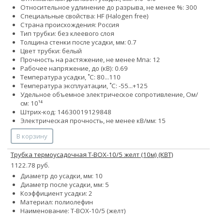
Относительное удлинение до разрыва, не менее %: 300
Специальные свойства: HF (Halogen free)
Страна происхождения: Россия
Тип трубки: без клеевого слоя
Толщина стенки после усадки, мм: 0.7
Цвет трубки: белый
Прочность на растяжение, не менее Мпа: 12
Рабочее напряжение, до (кВ): 0.69
Температура усадки, ˚С: 80...110
Температура эксплуатации, ˚С: -55...+125
Удельное объемное электрическое сопротивление, Ом/
см: 10¹⁴
Штрих-код: 14630019129848
Электрическая прочность, не менее кВ/мм: 15
В корзину
Трубка термоусадочная Т-BOX-10/5 желт (10м) (КВТ)
1122.78 руб.
Диаметр до усадки, мм: 10
Диаметр после усадки, мм: 5
Коэффициент усадки: 2
Материал: полиолефин
Наименование: Т-BOX-10/5 (желт)