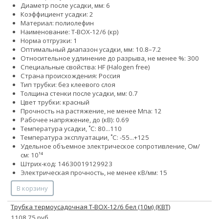
Диаметр после усадки, мм: 6
Коэффициент усадки: 2
Материал: полиолефин
Наименование: Т-BOX-12/6 (кр)
Норма отгрузки: 1
Оптимальный диапазон усадки, мм: 10.8–7.2
Относительное удлинение до разрыва, не менее %: 300
Специальные свойства: HF (Halogen free)
Страна происхождения: Россия
Тип трубки: без клеевого слоя
Толщина стенки после усадки, мм: 0.7
Цвет трубки: красный
Прочность на растяжение, не менее Мпа: 12
Рабочее напряжение, до (кВ): 0.69
Температура усадки, ˚С: 80...110
Температура эксплуатации, ˚С: -55...+125
Удельное объемное электрическое сопротивление, Ом/
см: 10¹⁴
Штрих-код: 14630019129923
Электрическая прочность, не менее кВ/мм: 15
В корзину
Трубка термоусадочная Т-BOX-12/6 бел (10м) (КВТ)
1108.75 руб.