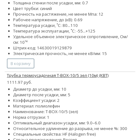
Толщина стенки после усадки, мм: 0.7
Цвет трубки: синий
Прочность на растяжение, не менее Мпа: 12
Рабочее напряжение, до (кВ): 0.69
Температура усадки, ˚С: 80...110
Температура эксплуатации, ˚С: -55...+125
Удельное объемное электрическое сопротивление, Ом/
см: 10¹⁴
Штрих-код: 14630019129879
Электрическая прочность, не менее кВ/мм: 15
В корзину
Трубка термоусадочная Т-BOX-10/5 зел (10м) (КВТ)
1111.97 руб.
Диаметр до усадки, мм: 10
Диаметр после усадки, мм: 5
Коэффициент усадки: 2
Материал: полиолефин
Наименование: Т-BOX-10/5 (зел)
Норма отгрузки: 1
Оптимальный диапазон усадки, мм: 9.0–6.0
Относительное удлинение до разрыва, не менее %: 300
Специальные свойства: HF (Halogen free)
Страна происхождения: Россия