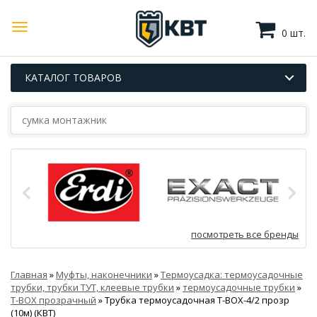
0 шт.
КАТАЛОГ ТОВАРОВ
посмотреть все бренды
Главная
»
Муфты, наконечники
»
Термоусадка: термоусадочные
трубки, трубки ТУТ, клеевые трубки
»
термоусадочные трубки
»
T-BOX прозрачный
»
Трубка термоусадочная T-BOX-4/2 прозр
(10м) (КВТ)