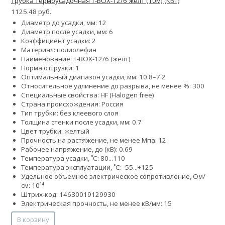
Трубка термоусадочная Т-BOX-12/6 желт (10м) (КВТ)
1125.48 руб.
Диаметр до усадки, мм: 12
Диаметр после усадки, мм: 6
Коэффициент усадки: 2
Материал: полиолефин
Наименование: Т-BOX-12/6 (желт)
Норма отгрузки: 1
Оптимальный диапазон усадки, мм: 10.8–7.2
Относительное удлинение до разрыва, не менее %: 300
Специальные свойства: HF (Halogen free)
Страна происхождения: Россия
Тип трубки: без клеевого слоя
Толщина стенки после усадки, мм: 0.7
Цвет трубки: желтый
Прочность на растяжение, не менее Мпа: 12
Рабочее напряжение, до (кВ): 0.69
Температура усадки, ˚С: 80...110
Температура эксплуатации, ˚С: -55...+125
Удельное объемное электрическое сопротивление, Ом/
см: 10¹⁴
Штрих-код: 14630019129930
Электрическая прочность, не менее кВ/мм: 15
В корзину