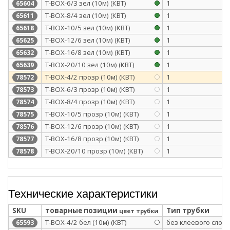
Т-BOX-6/3 зел (10м) (КВТ)
1
65604
Т-BOX-8/4 зел (10м) (КВТ)
1
65611
Т-BOX-10/5 зел (10м) (КВТ)
1
65618
Т-BOX-12/6 зел (10м) (КВТ)
1
65625
Т-BOX-16/8 зел (10м) (КВТ)
1
65632
Т-BOX-20/10 зел (10м) (КВТ)
1
65639
T-BOX-4/2 прозр (10м) (КВТ)
1
78572
T-BOX-6/3 прозр (10м) (КВТ)
1
78573
T-BOX-8/4 прозр (10м) (КВТ)
1
78574
T-BOX-10/5 прозр (10м) (КВТ)
1
78575
T-BOX-12/6 прозр (10м) (КВТ)
1
78576
T-BOX-16/8 прозр (10м) (КВТ)
1
78577
T-BOX-20/10 прозр (10м) (КВТ)
1
78578
Технические характеристики
SKU
товарные позиции
Тип трубки
цвет трубки
Т-BOX-4/2 бел (10м) (КВТ)
без клеевого слоя
65593