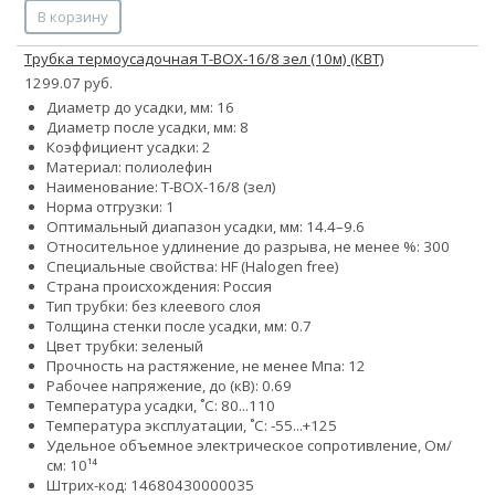
В корзину
Трубка термоусадочная Т-BOX-16/8 зел (10м) (КВТ)
1299.07 руб.
Диаметр до усадки, мм: 16
Диаметр после усадки, мм: 8
Коэффициент усадки: 2
Материал: полиолефин
Наименование: Т-BOX-16/8 (зел)
Норма отгрузки: 1
Оптимальный диапазон усадки, мм: 14.4–9.6
Относительное удлинение до разрыва, не менее %: 300
Специальные свойства: HF (Halogen free)
Страна происхождения: Россия
Тип трубки: без клеевого слоя
Толщина стенки после усадки, мм: 0.7
Цвет трубки: зеленый
Прочность на растяжение, не менее Мпа: 12
Рабочее напряжение, до (кВ): 0.69
Температура усадки, ˚С: 80...110
Температура эксплуатации, ˚С: -55...+125
Удельное объемное электрическое сопротивление, Ом/
см: 10¹⁴
Штрих-код: 14680430000035