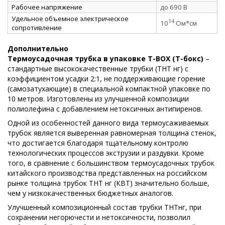
Рабочее напряжение
до 690 В
Удельное объемное электрическое
14
10
Ом*см
сопротивление
Дополнительно
Термоусадочная трубка в упаковке Т-ВОХ (Т-бокс)
–
стандартные высококачественные трубки (ТНТ нг) с
коэффициентом усадки 2:1, не поддерживающие горение
(самозатухающие) в специальной компактной упаковке по
10 метров. Изготовлены из улучшенной композиции
полиолефина с добавлением нетоксичных антипиренов.
Одной из особенностей данного вида термоусаживаемых
трубок является выверенная равномерная толщина стенок,
что достигается благодаря тщательному контролю
технологических процессов экструзии и раздувки. Кроме
того, в сравнение с большинством термоусадочных трубок
китайского производства представленных на российском
рынке толщина трубок ТНТ нг (КВТ) значительно больше,
чем у низкокачественных бюджетных аналогов.
Улучшенный композиционный состав трубки ТНТнг, при
сохранении негорючести и нетоксичности, позволил