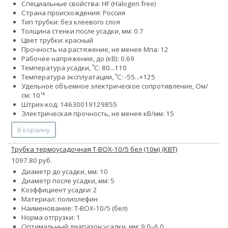
Специальные свойства: HF (Halogen free)
Страна происхождения: Россия
Тип трубки: без клеевого слоя
Толщина стенки после усадки, мм: 0.7
Цвет трубки: красный
Прочность на растяжение, не менее Мпа: 12
Рабочее напряжение, до (кВ): 0.69
Температура усадки, ˚С: 80...110
Температура эксплуатации, ˚С: -55...+125
Удельное объемное электрическое сопротивление, Ом/
см: 10¹⁴
Штрих-код: 14630019129855
Электрическая прочность, не менее кВ/мм: 15
В корзину
Трубка термоусадочная Т-BOX-10/5 бел (10м) (КВТ)
1097.80 руб.
Диаметр до усадки, мм: 10
Диаметр после усадки, мм: 5
Коэффициент усадки: 2
Материал: полиолефин
Наименование: Т-BOX-10/5 (бел)
Норма отгрузки: 1
Оптимальный диапазон усадки, мм: 9.0–6.0