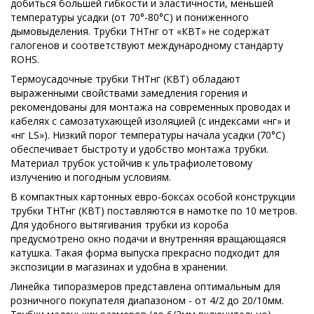
добиться большей гибкости и эластичности, меньшей
температуры усадки (от 70°-80°С) и пониженного
дымовыделения. Трубки ТНТнг от «КВТ» не содержат
галогенов и соответствуют международному стандарту
ROHS.
Термоусадочные трубки ТНТнг (КВТ) обладают
выраженными свойствами замедления горения и
рекомендованы для монтажа на современных проводах и
кабелях с самозатухающей изоляцией (с индексами «нг» и
«нг LS»). Низкий порог температуры начала усадки (70°С)
обеспечивает быстроту и удобство монтажа трубки.
Материал трубок устойчив к ультрафиолетовому
излучению и погодным условиям.
В компактных картонных евро-боксах особой конструкции
трубки ТНТнг (КВТ) поставляются в намотке по 10 метров.
Для удобного вытягивания трубки из короба
предусмотрено окно подачи и внутренняя вращающаяся
катушка. Такая форма выпуска прекрасно подходит для
экспозиции в магазинах и удобна в хранении.
Линейка типоразмеров представлена оптимальным для
розничного покупателя диапазоном - от 4/2 до 20/10мм.