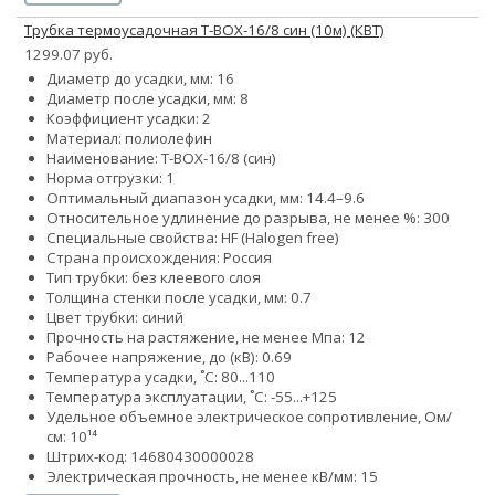
Трубка термоусадочная Т-BOX-16/8 син (10м) (КВТ)
1299.07 руб.
Диаметр до усадки, мм: 16
Диаметр после усадки, мм: 8
Коэффициент усадки: 2
Материал: полиолефин
Наименование: Т-BOX-16/8 (син)
Норма отгрузки: 1
Оптимальный диапазон усадки, мм: 14.4–9.6
Относительное удлинение до разрыва, не менее %: 300
Специальные свойства: HF (Halogen free)
Страна происхождения: Россия
Тип трубки: без клеевого слоя
Толщина стенки после усадки, мм: 0.7
Цвет трубки: синий
Прочность на растяжение, не менее Мпа: 12
Рабочее напряжение, до (кВ): 0.69
Температура усадки, ˚С: 80...110
Температура эксплуатации, ˚С: -55...+125
Удельное объемное электрическое сопротивление, Ом/
см: 10¹⁴
Штрих-код: 14680430000028
Электрическая прочность, не менее кВ/мм: 15