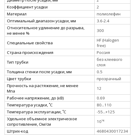
Коэффициент усадки
2
Материал
полиолефин
Оптимальный диапазон усадки, мм
3.6-2.4
Относительное удлинение до разрыва,
300
не менее %
HF (Halogen
Специальные свойства
free)
Страна происхождения
Россия
без клеевого
Тип трубки
слоя
Толщина стенки после усадки, мм
0.5
Цвет трубки
прозрачный
Прочность на растяжение, не менее
12
Мпа
Рабочее напряжение, до (кВ)
0.69
Температура усадки, ˚С
80...110
Температура эксплуатации, ˚С
-55...+125
Удельное объемное электрическое
10¹⁴
сопротивление, Ом/см
Штрих-код
4680430017234