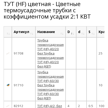
ТУТ (HF) цветная - Цветные
термоусадочные трубки с
коэффициентом усадки 2:1 КВТ
Артикул
Название
D
d
S
Крат
Трубка
термоусадочная
ТУТ (HF)-40/20
91708
бел Трубка
25
термоусадочная
ТУТ (HF)-40/20
бел (КВТ)
Трубка
термоусадочная
ТУТ (HF)-60/30
91710
бел Трубка
10
термоусадочная
ТУТ (HF)-60/30
бел (КВТ)
82912
ТУТ (HF)-4/2, бел
4
2
0.5
100