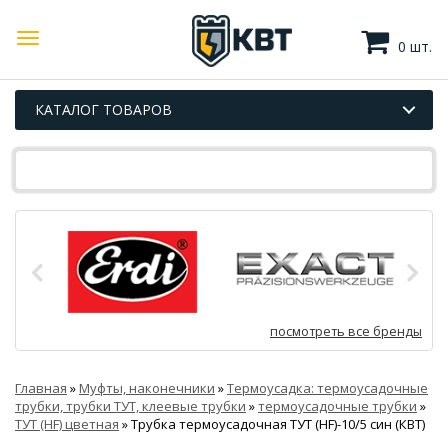
0 шт.
КАТАЛОГ ТОВАРОВ
посмотреть все бренды
Главная
»
Муфты, наконечники
»
Термоусадка: термоусадочные
трубки, трубки ТУТ, клеевые трубки
»
термоусадочные трубки
»
ТУТ (HF) цветная
»
Трубка термоусадочная ТУТ (HF)-10/5 син (КВТ)