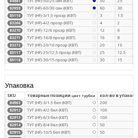
ТУТ (HF)-50/25 син (КВТ)
50
25
1
84981
ТУТ (HF)-60/30 син (КВТ)
60
30
1
82959
ТУТ (HF)-3/1,5 прозр (КВТ)
3
1.5
0
85116
ТУТ (HF)-4/2 прозр (КВТ)
4
2
0
83266
ТУТ (HF)-12/6 прозр (КВТ)
12
6
0
83270
ТУТ (HF)-16/8 прозр (КВТ)
16
8
0
83271
ТУТ (HF)-20/10 прозр (КВТ)
20
10
0
83272
ТУТ (HF)-25/12,5 прозр (КВТ)
25
12.5
1
85117
ТУТ (HF)-30/15 прозр (КВТ)
30
15
1
85118
Упаковка
SKU
товарные позиции
кол-во в упаковк
цвет трубки
ТУТ (HF)-3/1.5 бел (КВТ)
200
84963
ТУТ (HF)-4/2 бел (КВТ)
100
82912
ТУТ (HF)-6/3 бел (КВТ)
100
82913
ТУТ (HF)-8/4 бел (КВТ)
50
82914
ТУТ (HF)-10/5 бел (КВТ)
50
82915