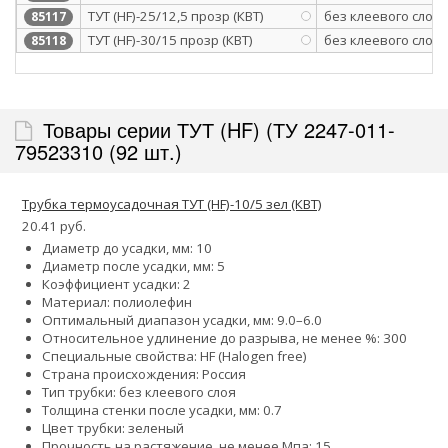
ТУТ (HF)-25/12,5 прозр (КВТ)
без клеевого слоя
85117
ТУТ (HF)-30/15 прозр (КВТ)
без клеевого слоя
85118
Товары серии ТУТ (HF) (ТУ 2247-011-
79523310 (92 шт.)
Трубка термоусадочная ТУТ (HF)-10/5 зел (КВТ)
20.41 руб.
Диаметр до усадки, мм: 10
Диаметр после усадки, мм: 5
Коэффициент усадки: 2
Материал: полиолефин
Оптимальный диапазон усадки, мм: 9.0–6.0
Относительное удлинение до разрыва, не менее %: 300
Специальные свойства: HF (Halogen free)
Страна происхождения: Россия
Тип трубки: без клеевого слоя
Толщина стенки после усадки, мм: 0.7
Цвет трубки: зеленый
Прочность на растяжение, не менее Мпа: 15