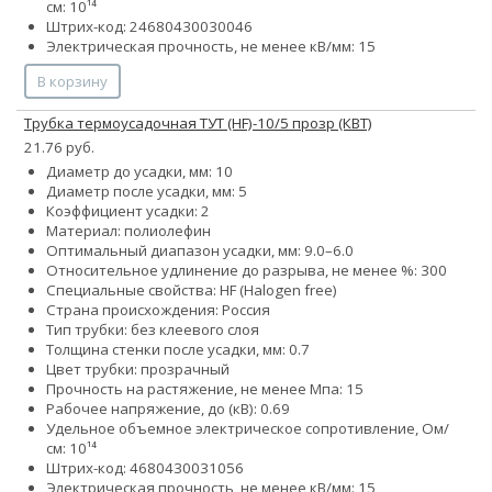
см: 10¹⁴
Штрих-код: 24680430030046
Электрическая прочность, не менее кВ/мм: 15
В корзину
Трубка термоусадочная ТУТ (HF)-10/5 прозр (КВТ)
21.76 руб.
Диаметр до усадки, мм: 10
Диаметр после усадки, мм: 5
Коэффициент усадки: 2
Материал: полиолефин
Оптимальный диапазон усадки, мм: 9.0–6.0
Относительное удлинение до разрыва, не менее %: 300
Специальные свойства: HF (Halogen free)
Страна происхождения: Россия
Тип трубки: без клеевого слоя
Толщина стенки после усадки, мм: 0.7
Цвет трубки: прозрачный
Прочность на растяжение, не менее Мпа: 15
Рабочее напряжение, до (кВ): 0.69
Удельное объемное электрическое сопротивление, Ом/
см: 10¹⁴
Штрих-код: 4680430031056
Электрическая прочность, не менее кВ/мм: 15