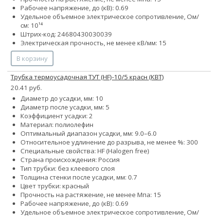
Рабочее напряжение, до (кВ): 0.69
Удельное объемное электрическое сопротивление, Ом/
см: 10¹⁴
Штрих-код: 24680430030039
Электрическая прочность, не менее кВ/мм: 15
В корзину
Трубка термоусадочная ТУТ (HF)-10/5 красн (КВТ)
20.41 руб.
Диаметр до усадки, мм: 10
Диаметр после усадки, мм: 5
Коэффициент усадки: 2
Материал: полиолефин
Оптимальный диапазон усадки, мм: 9.0–6.0
Относительное удлинение до разрыва, не менее %: 300
Специальные свойства: HF (Halogen free)
Страна происхождения: Россия
Тип трубки: без клеевого слоя
Толщина стенки после усадки, мм: 0.7
Цвет трубки: красный
Прочность на растяжение, не менее Мпа: 15
Рабочее напряжение, до (кВ): 0.69
Удельное объемное электрическое сопротивление, Ом/