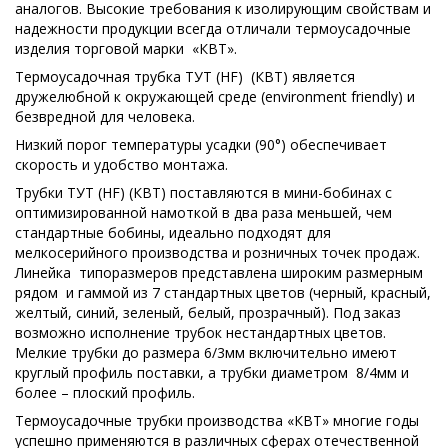
аналогов. Высокие требования к изолирующим свойствам и
надежности продукции всегда отличали термоусадочные
изделия торговой марки «КВТ».
Термоусадочная трубка ТУТ (HF) (КВТ) является
дружелюбной к окружающей среде (environment friendly) и
безвредной для человека.
Низкий порог температуры усадки (90°) обеспечивает
скорость и удобство монтажа.
Трубки ТУТ (HF) (КВТ) поставляются в мини-бобинах с
оптимизированной намоткой в два раза меньшей, чем
стандартные бобины, идеально подходят для
мелкосерийного производства и розничных точек продаж.
Линейка типоразмеров представлена широким размерным
рядом и гаммой из 7 стандартных цветов (черный, красный,
желтый, синий, зеленый, белый, прозрачный). Под заказ
возможно исполнение трубок нестандартных цветов.
Мелкие трубки до размера 6/3мм включительно имеют
круглый профиль поставки, а трубки диаметром 8/4мм и
более – плоский профиль.
Термоусадочные трубки производства «КВТ» многие годы
успешно применяются в различных сферах отечественной