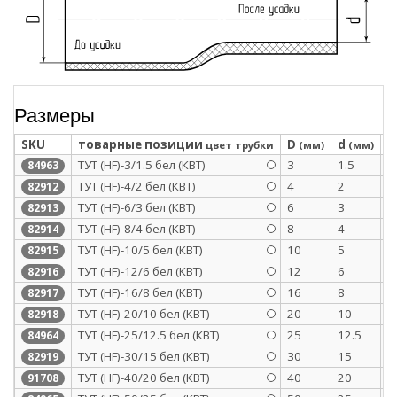
Размеры
SKU
товарные позиции
D
d
S
цвет трубки
(мм)
(мм)
ТУТ (HF)-3/1.5 бел (КВТ)
3
1.5
0
84963
ТУТ (HF)-4/2 бел (КВТ)
4
2
0
82912
ТУТ (HF)-6/3 бел (КВТ)
6
3
0
82913
ТУТ (HF)-8/4 бел (КВТ)
8
4
0
82914
ТУТ (HF)-10/5 бел (КВТ)
10
5
0
82915
ТУТ (HF)-12/6 бел (КВТ)
12
6
0
82916
ТУТ (HF)-16/8 бел (КВТ)
16
8
0
82917
ТУТ (HF)-20/10 бел (КВТ)
20
10
0
82918
ТУТ (HF)-25/12.5 бел (КВТ)
25
12.5
1
84964
ТУТ (HF)-30/15 бел (КВТ)
30
15
1
82919
ТУТ (HF)-40/20 бел (КВТ)
40
20
1
91708