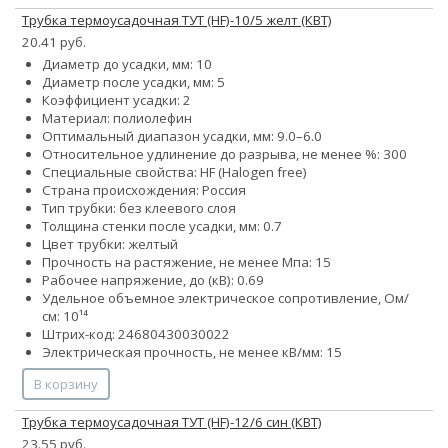
Трубка термоусадочная ТУТ (HF)-10/5 желт (КВТ)
20.41 руб.
Диаметр до усадки, мм: 10
Диаметр после усадки, мм: 5
Коэффициент усадки: 2
Материал: полиолефин
Оптимальный диапазон усадки, мм: 9.0–6.0
Относительное удлинение до разрыва, не менее %: 300
Специальные свойства: HF (Halogen free)
Страна происхождения: Россия
Тип трубки: без клеевого слоя
Толщина стенки после усадки, мм: 0.7
Цвет трубки: желтый
Прочность на растяжение, не менее Мпа: 15
Рабочее напряжение, до (кВ): 0.69
Удельное объемное электрическое сопротивление, Ом/
см: 10¹⁴
Штрих-код: 24680430030022
Электрическая прочность, не менее кВ/мм: 15
В корзину
Трубка термоусадочная ТУТ (HF)-12/6 син (КВТ)
23.55 руб.