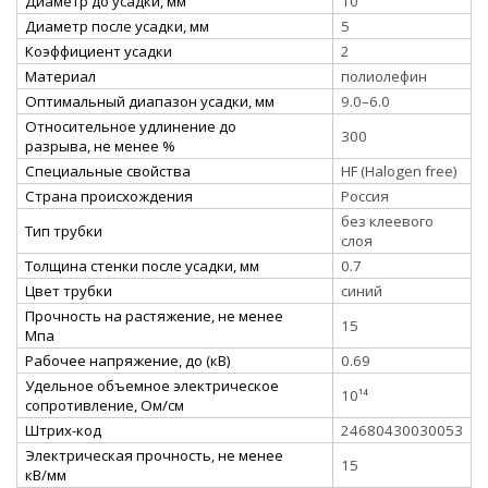
Диаметр до усадки, мм
10
Диаметр после усадки, мм
5
Коэффициент усадки
2
Материал
полиолефин
Оптимальный диапазон усадки, мм
9.0–6.0
Относительное удлинение до
300
разрыва, не менее %
Специальные свойства
HF (Halogen free)
Страна происхождения
Россия
без клеевого
Тип трубки
слоя
Толщина стенки после усадки, мм
0.7
Цвет трубки
синий
Прочность на растяжение, не менее
15
Мпа
Рабочее напряжение, до (кВ)
0.69
Удельное объемное электрическое
10¹⁴
сопротивление, Ом/см
Штрих-код
24680430030053
Электрическая прочность, не менее
15
кВ/мм