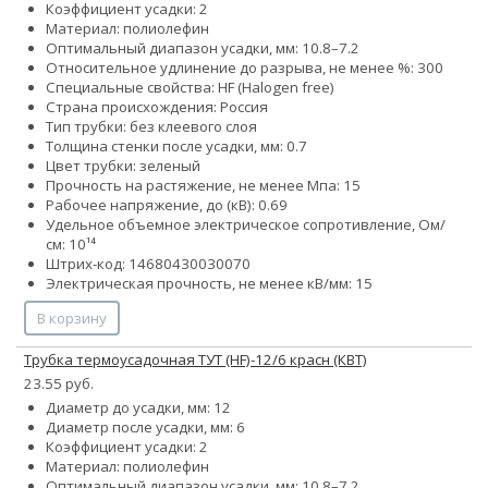
Коэффициент усадки: 2
Материал: полиолефин
Оптимальный диапазон усадки, мм: 10.8–7.2
Относительное удлинение до разрыва, не менее %: 300
Специальные свойства: HF (Halogen free)
Страна происхождения: Россия
Тип трубки: без клеевого слоя
Толщина стенки после усадки, мм: 0.7
Цвет трубки: зеленый
Прочность на растяжение, не менее Мпа: 15
Рабочее напряжение, до (кВ): 0.69
Удельное объемное электрическое сопротивление, Ом/
см: 10¹⁴
Штрих-код: 14680430030070
Электрическая прочность, не менее кВ/мм: 15
В корзину
Трубка термоусадочная ТУТ (HF)-12/6 красн (КВТ)
23.55 руб.
Диаметр до усадки, мм: 12
Диаметр после усадки, мм: 6
Коэффициент усадки: 2
Материал: полиолефин
Оптимальный диапазон усадки, мм: 10.8–7.2