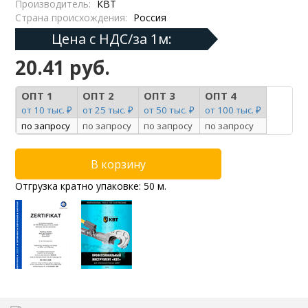
Производитель:
КВТ
Страна происхождения:
Россия
Цена с НДС/за 1м:
20.41 руб.
ОПТ 1
ОПТ 2
ОПТ 3
ОПТ 4
от 10 тыс. ₽
от 25 тыс. ₽
от 50 тыс. ₽
от 100 тыс. ₽
по запросу
по запросу
по запросу
по запросу
Отгрузка кратно упаковке: 50 м.