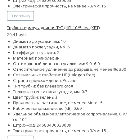
Штрих-код: 24680430030053
Электрическая прочность, не менее кВ/мм: 15
В корзину
Трубка термоусадочная ТУТ (HF)-10/5 зел (КВТ)
20.41 руб.
Диаметр до усадки, мм: 10
Диаметр после усадки, мм: 5
Коэффициент усадки: 2
Материал: полиолефин
Оптимальный диапазон усадки, мм: 9.0–6.0
Относительное удлинение до разрыва, не менее %: 300
Специальные свойства: HF (Halogen free)
Страна происхождения: Россия
Тип трубки: без клеевого слоя
Толщина стенки после усадки, мм: 0.7
Цвет трубки: зеленый
Прочность на растяжение, не менее Мпа: 15
Рабочее напряжение, до (кВ): 0.69
Удельное объемное электрическое сопротивление, Ом/
см: 10¹⁴
Штрих-код: 24680430030039
Электрическая прочность, не менее кВ/мм: 15