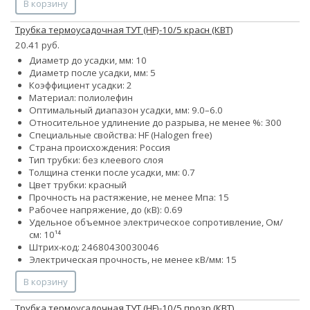
В корзину
Трубка термоусадочная ТУТ (HF)-10/5 красн (КВТ)
20.41 руб.
Диаметр до усадки, мм: 10
Диаметр после усадки, мм: 5
Коэффициент усадки: 2
Материал: полиолефин
Оптимальный диапазон усадки, мм: 9.0–6.0
Относительное удлинение до разрыва, не менее %: 300
Специальные свойства: HF (Halogen free)
Страна происхождения: Россия
Тип трубки: без клеевого слоя
Толщина стенки после усадки, мм: 0.7
Цвет трубки: красный
Прочность на растяжение, не менее Мпа: 15
Рабочее напряжение, до (кВ): 0.69
Удельное объемное электрическое сопротивление, Ом/
см: 10¹⁴
Штрих-код: 24680430030046
Электрическая прочность, не менее кВ/мм: 15
В корзину
Трубка термоусадочная ТУТ (HF)-10/5 прозр (КВТ)