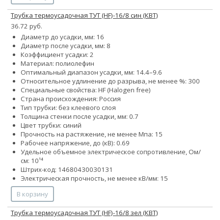
Трубка термоусадочная ТУТ (HF)-16/8 син (КВТ)
36.72 руб.
Диаметр до усадки, мм: 16
Диаметр после усадки, мм: 8
Коэффициент усадки: 2
Материал: полиолефин
Оптимальный диапазон усадки, мм: 14.4–9.6
Относительное удлинение до разрыва, не менее %: 300
Специальные свойства: HF (Halogen free)
Страна происхождения: Россия
Тип трубки: без клеевого слоя
Толщина стенки после усадки, мм: 0.7
Цвет трубки: синий
Прочность на растяжение, не менее Мпа: 15
Рабочее напряжение, до (кВ): 0.69
Удельное объемное электрическое сопротивление, Ом/
см: 10¹⁴
Штрих-код: 14680430030131
Электрическая прочность, не менее кВ/мм: 15
В корзину
Трубка термоусадочная ТУТ (HF)-16/8 зел (КВТ)