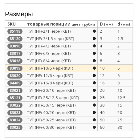
Размеры
SKU
товарные позиции
D
d
S
цвет трубки
(мм)
(мм)
ТУТ (HF)-2/1 черн (КВТ)
2
1
0
85119
ТУТ (HF)-3/1,5 черн (КВТ)
3
1.5
0
85120
ТУТ (HF)-4/2 черн (КВТ)
4
2
0
83016
ТУТ (HF)-6/3 черн (КВТ)
6
3
0
83017
ТУТ (HF)-8/4 черн (КВТ)
8
4
0
83018
ТУТ (HF)-10/5 черн (КВТ)
10
5
0
83019
ТУТ (HF)-12/6 черн (КВТ)
12
6
0
83020
ТУТ (HF)-16/8 черн (КВТ)
16
8
0
84489
ТУТ (HF)-20/10 черн (КВТ)
20
10
0
83021
ТУТ (HF)-25/12,5 черн (КВТ)
25
12.5
1
85121
ТУТ (HF)-30/15 черн (КВТ)
30
15
1
83022
ТУТ (HF)-40/20 черн (КВТ)
40
20
1
83023
ТУТ (HF)-50/25 черн (КВТ)
50
25
1
83024
ТУТ (HF)-60/30 черн (КВТ)
60
30
1
83025