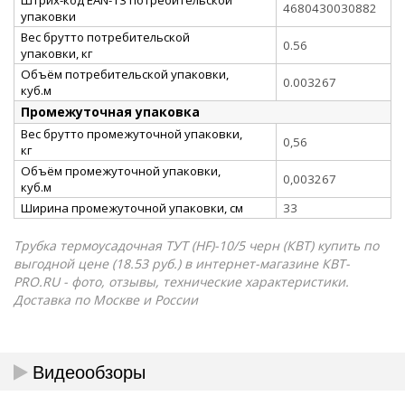
4680430030882
упаковки
Вес брутто потребительской
0.56
упаковки, кг
Объём потребительской упаковки,
0.003267
куб.м
Промежуточная упаковка
Вес брутто промежуточной упаковки,
0,56
кг
Объём промежуточной упаковки,
0,003267
куб.м
Ширина промежуточной упаковки, см
33
Трубка термоусадочная ТУТ (HF)-10/5 черн (КВТ) купить по
выгодной цене (18.53 руб.) в интернет-магазине КВТ-
PRO.RU - фото, отзывы, технические характеристики.
Доставка по Москве и России
Видеообзоры