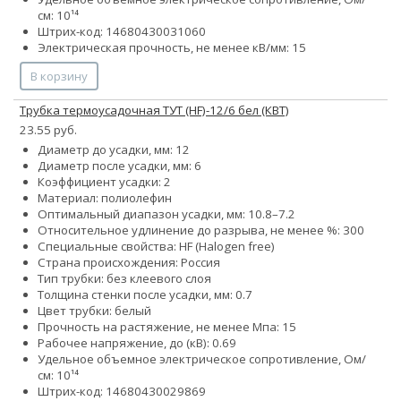
см: 10¹⁴
Штрих-код: 14680430031060
Электрическая прочность, не менее кВ/мм: 15
В корзину
Трубка термоусадочная ТУТ (HF)-12/6 бел (КВТ)
23.55 руб.
Диаметр до усадки, мм: 12
Диаметр после усадки, мм: 6
Коэффициент усадки: 2
Материал: полиолефин
Оптимальный диапазон усадки, мм: 10.8–7.2
Относительное удлинение до разрыва, не менее %: 300
Специальные свойства: HF (Halogen free)
Страна происхождения: Россия
Тип трубки: без клеевого слоя
Толщина стенки после усадки, мм: 0.7
Цвет трубки: белый
Прочность на растяжение, не менее Мпа: 15
Рабочее напряжение, до (кВ): 0.69
Удельное объемное электрическое сопротивление, Ом/
см: 10¹⁴
Штрих-код: 14680430029869