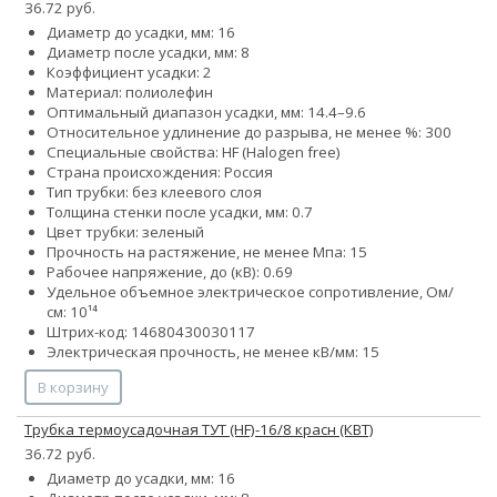
36.72 руб.
Диаметр до усадки, мм: 16
Диаметр после усадки, мм: 8
Коэффициент усадки: 2
Материал: полиолефин
Оптимальный диапазон усадки, мм: 14.4–9.6
Относительное удлинение до разрыва, не менее %: 300
Специальные свойства: HF (Halogen free)
Страна происхождения: Россия
Тип трубки: без клеевого слоя
Толщина стенки после усадки, мм: 0.7
Цвет трубки: зеленый
Прочность на растяжение, не менее Мпа: 15
Рабочее напряжение, до (кВ): 0.69
Удельное объемное электрическое сопротивление, Ом/
см: 10¹⁴
Штрих-код: 14680430030117
Электрическая прочность, не менее кВ/мм: 15
В корзину
Трубка термоусадочная ТУТ (HF)-16/8 красн (КВТ)
36.72 руб.
Диаметр до усадки, мм: 16