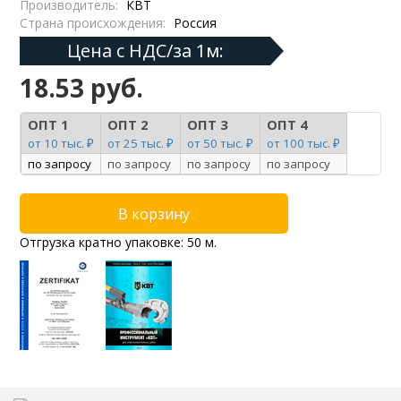
Производитель:
КВТ
Страна происхождения:
Россия
Цена с НДС/за 1м:
18.53 руб.
ОПТ 1
ОПТ 2
ОПТ 3
ОПТ 4
от 10 тыс. ₽
от 25 тыс. ₽
от 50 тыс. ₽
от 100 тыс. ₽
по запросу
по запросу
по запросу
по запросу
Отгрузка кратно упаковке: 50 м.