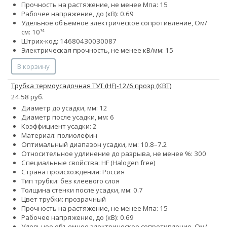
Прочность на растяжение, не менее Мпа: 15
Рабочее напряжение, до (кВ): 0.69
Удельное объемное электрическое сопротивление, Ом/
см: 10¹⁴
Штрих-код: 14680430030087
Электрическая прочность, не менее кВ/мм: 15
В корзину
Трубка термоусадочная ТУТ (HF)-12/6 прозр (КВТ)
24.58 руб.
Диаметр до усадки, мм: 12
Диаметр после усадки, мм: 6
Коэффициент усадки: 2
Материал: полиолефин
Оптимальный диапазон усадки, мм: 10.8–7.2
Относительное удлинение до разрыва, не менее %: 300
Специальные свойства: HF (Halogen free)
Страна происхождения: Россия
Тип трубки: без клеевого слоя
Толщина стенки после усадки, мм: 0.7
Цвет трубки: прозрачный
Прочность на растяжение, не менее Мпа: 15
Рабочее напряжение, до (кВ): 0.69
Удельное объемное электрическое сопротивление, Ом/