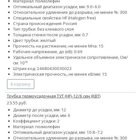
Материал: полиолефин
Оптимальный диапазон усадки, мм: 9.0–6.0
Относительное удлинение до разрыва, не менее %: 300
Специальные свойства: HF (Halogen free)
Страна происхождения: Россия
Тип трубки: без клеевого слоя
Толщина стенки после усадки, мм: 0.7
Цвет трубки: желтый
Прочность на растяжение, не менее Мпа: 15
Рабочее напряжение, до (кВ): 0.69
Удельное объемное электрическое сопротивление, Ом/
см: 10¹⁴
Штрих-код: 24680430030022
Электрическая прочность, не менее кВ/мм: 15
В корзину
Трубка термоусадочная ТУТ (HF)-12/6 син (КВТ)
23.55 руб.
Диаметр до усадки, мм: 12
Диаметр после усадки, мм: 6
Коэффициент усадки: 2
Материал: полиолефин
Оптимальный диапазон усадки, мм: 10.8–7.2
Относительное удлинение до разрыва, не менее %: 300