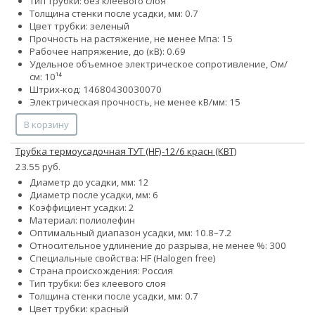
Тип трубки: без клеевого слоя
Толщина стенки после усадки, мм: 0.7
Цвет трубки: зеленый
Прочность на растяжение, не менее Мпа: 15
Рабочее напряжение, до (кВ): 0.69
Удельное объемное электрическое сопротивление, Ом/
см: 10¹⁴
Штрих-код: 14680430030070
Электрическая прочность, не менее кВ/мм: 15
В корзину
Трубка термоусадочная ТУТ (HF)-12/6 красн (КВТ)
23.55 руб.
Диаметр до усадки, мм: 12
Диаметр после усадки, мм: 6
Коэффициент усадки: 2
Материал: полиолефин
Оптимальный диапазон усадки, мм: 10.8–7.2
Относительное удлинение до разрыва, не менее %: 300
Специальные свойства: HF (Halogen free)
Страна происхождения: Россия
Тип трубки: без клеевого слоя
Толщина стенки после усадки, мм: 0.7
Цвет трубки: красный