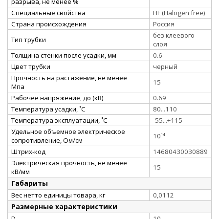
разрыва, не менее %
Специальные свойства
HF (Halogen free)
Страна происхождения
Россия
без клеевого
Тип трубки
слоя
Толщина стенки после усадки, мм
0.6
Цвет трубки
черный
Прочность на растяжение, не менее
15
Мпа
Рабочее напряжение, до (кВ)
0.69
Температура усадки, ˚С
80...110
Температура эксплуатации, ˚С
-55...+115
Удельное объемное электрическое
10¹⁴
сопротивление, Ом/см
Штрих-код
14680430030889
Электрическая прочность, не менее
15
кВ/мм
Габариты
Вес нетто единицы товара, кг
0,0112
Размерные характеристики
D
10