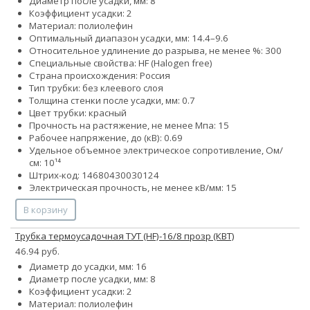
Диаметр после усадки, мм: 8
Коэффициент усадки: 2
Материал: полиолефин
Оптимальный диапазон усадки, мм: 14.4–9.6
Относительное удлинение до разрыва, не менее %: 300
Специальные свойства: HF (Halogen free)
Страна происхождения: Россия
Тип трубки: без клеевого слоя
Толщина стенки после усадки, мм: 0.7
Цвет трубки: красный
Прочность на растяжение, не менее Мпа: 15
Рабочее напряжение, до (кВ): 0.69
Удельное объемное электрическое сопротивление, Ом/
см: 10¹⁴
Штрих-код: 14680430030124
Электрическая прочность, не менее кВ/мм: 15
В корзину
Трубка термоусадочная ТУТ (HF)-16/8 прозр (КВТ)
46.94 руб.
Диаметр до усадки, мм: 16
Диаметр после усадки, мм: 8
Коэффициент усадки: 2
Материал: полиолефин