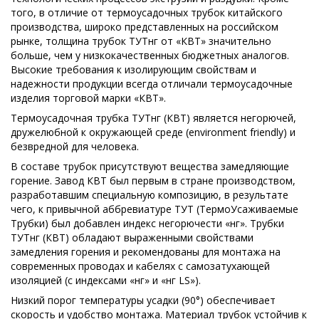
того, в отличие от термоусадочных трубок китайского
производства, широко представленных на российском
рынке, толщина трубок ТУТнг от «КВТ» значительно
больше, чем у низкокачественных бюджетных аналогов.
Высокие требования к изолирующим свойствам и
надежности продукции всегда отличали термоусадочные
изделия торговой марки «КВТ».
Термоусадочная трубка ТУТнг (КВТ) является негорючей,
дружелюбной к окружающей среде (environment friendly) и
безвредной для человека.
В составе трубок присутствуют вещества замедляющие
горение. Завод КВТ был первым в стране производством,
разработавшим специальную композицию, в результате
чего, к привычной аббревиатуре ТУТ (ТермоУсаживаемые
Трубки) был добавлен индекс негорючести «нг». Трубки
ТУТнг (КВТ) обладают выраженными свойствами
замедления горения и рекомендованы для монтажа на
современных проводах и кабелях с самозатухающей
изоляцией (с индексами «нг» и «нг LS»).
Низкий порог температуры усадки (90°) обеспечивает
скорость и удобство монтажа. Материал трубок устойчив к