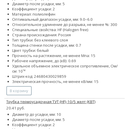
Диаметр после усадки, мм: 5
Коэффициент усадки: 2
Материал: полиолефин
Оптимальный диапазон усадки, мм: 9.0–6.0
Относительное удлинение до разрыва, не менее %: 300
Специальные свойства: HF (Halogen free)
Страна происхождения: Россия
Тип трубки: без клеевого слоя
Толщина стенки после усадки, мм: 0.7
Цвет трубки: белый
Прочность на растяжение, не менее Мпа: 15
Рабочее напряжение, до (кВ): 0.69
Удельное объемное электрическое сопротивление, Ом/
см: 10¹⁴
Штрих-код: 24680430029859
Электрическая прочность, не менее кВ/мм: 15
В корзину
Трубка термоусадочная ТУТ (HF)-10/5 желт (КВТ)
20.41 руб.
Диаметр до усадки, мм: 10
Диаметр после усадки, мм: 5
Коэффициент усадки: 2