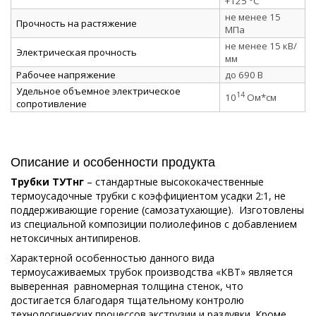
+125 °C
не менее 15
Прочность на растяжение
МПа
не менее 15 кВ/
Электрическая прочность
мм
Рабочее напряжение
до 690 В
Удельное объемное электрическое
14
10
Ом*см
сопротивление
Описание и особенности продукта
Трубки ТУТнг
– стандартные высококачественные
термоусадочные трубки с коэффициентом усадки 2:1, не
поддерживающие горение (самозатухающие). Изготовлены
из специальной композиции полиолефинов с добавлением
нетоксичных антипиренов.
Характерной особенностью данного вида
термоусаживаемых трубок производства «КВТ» является
выверенная равномерная толщина стенок, что
достигается благодаря тщательному контролю
технологических процессов экструзии и раздувки. Кроме