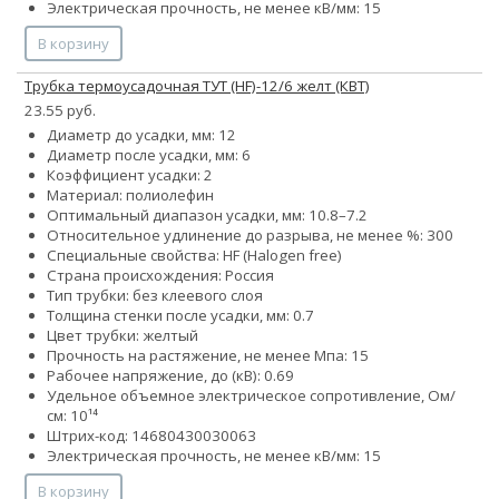
Электрическая прочность, не менее кВ/мм: 15
В корзину
Трубка термоусадочная ТУТ (HF)-12/6 желт (КВТ)
23.55 руб.
Диаметр до усадки, мм: 12
Диаметр после усадки, мм: 6
Коэффициент усадки: 2
Материал: полиолефин
Оптимальный диапазон усадки, мм: 10.8–7.2
Относительное удлинение до разрыва, не менее %: 300
Специальные свойства: HF (Halogen free)
Страна происхождения: Россия
Тип трубки: без клеевого слоя
Толщина стенки после усадки, мм: 0.7
Цвет трубки: желтый
Прочность на растяжение, не менее Мпа: 15
Рабочее напряжение, до (кВ): 0.69
Удельное объемное электрическое сопротивление, Ом/
см: 10¹⁴
Штрих-код: 14680430030063
Электрическая прочность, не менее кВ/мм: 15
В корзину