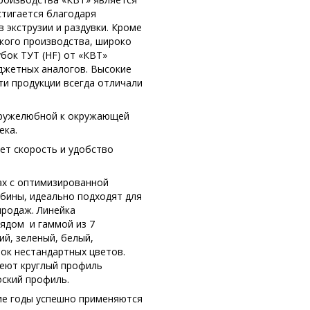
тигается благодаря
 экструзии и раздувки. Кроме
ского производства, широко
бок ТУТ (HF) от «КВТ»
джетных аналогов. Высокие
и продукции всегда отличали
 дружелюбной к окружающей
ека.
ает скорость и удобство
ах с оптимизированной
обины, идеально подходят для
продаж. Линейка
ядом и гаммой из 7
ий, зеленый, белый,
ок нестандартных цветов.
меют круглый профиль
оский профиль.
ие годы успешно применяются