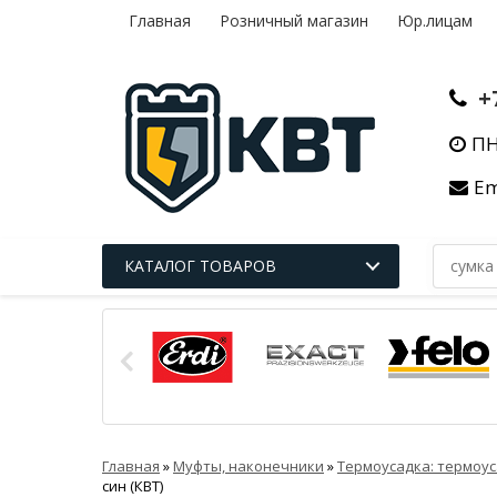
Главная
Розничный магазин
Юр.лицам
+
ПН
Em
КАТАЛОГ ТОВАРОВ
Главная
»
Муфты, наконечники
»
Термоусадка: термоус
син (КВТ)