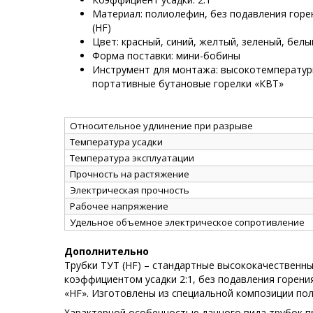
Материал: полиолефин, без подавления горе
(HF)
Цвет: красный, синий, желтый, зеленый, бел
Форма поставки: мини-бобины
Инструмент для монтажа: высокотемператур
портативные бутановые горелки «КВТ»
Относительное удлинение при разрыве
Температура усадки
Температура эксплуатации
Прочность на растяжение
Электрическая прочность
Рабочее напряжение
Удельное объемное электрическое сопротивление
Дополнительно
Трубки ТУТ (HF) – стандартные высококачественн
коэффициентом усадки 2:1, без подавления горени
«HF». Изготовлены из специальной композиции по
Характерной особенностью данного вида трубок п