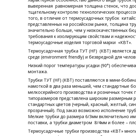
выверенная равномерная толщина стенок, что дос
тщательному контролю технологических процессов
того, в отличие от термоусадочных трубок китай
представленных на российском рынке, толщина тру
значительно больше, чем у низкокачественных бю
требования к изолирующим свойствам и надежност
термоусадочные изделия торговой марки «КВТ».
Термоусадочная трубка ТУТ (HF) (КВТ) является
среде (environment friendly) и безвредной для челов
Низкий порог температуры усадки (90°) обеспечив
монтажа.
Трубки ТУТ (HF) (КВТ) поставляются в мини-бобин
намоткой в два раза меньшей, чем стандартные б
мелкосерийного производства и розничных точек 
типоразмеров представлена широким размерным р
стандартных цветов (черный, красный, желтый, син
прозрачный). Под заказ возможно исполнение труб
Мелкие трубки до размера 6/3мм включительно и
поставки, а трубки диаметром 8/4мм и более – пл
Термоусадочные трубки производства «КВТ» мног