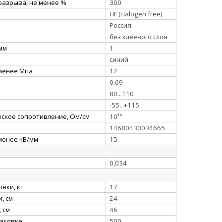
разрыва, не менее %
300
HF (Halogen free)
Россия
без клеевого слоя
 мм
1
синий
 менее Мпа
12
0.69
80...110
-55...+115
ское сопротивление, Ом/см
10¹⁴
14680430034665
менее кВ/мм
15
0,034
вки, кг
17
, см
24
 см
46
паковке
500