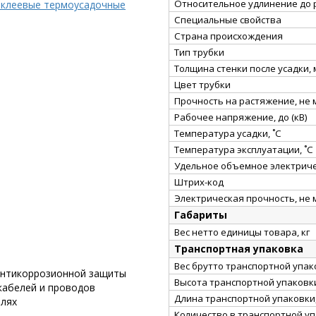
Относительное удлинение до 
 клеевые термоусадочные
Специальные свойства
Страна происхождения
Тип трубки
Толщина стенки после усадки,
Цвет трубки
Прочность на растяжение, не
Рабочее напряжение, до (кВ)
Температура усадки, ˚С
Температура эксплуатации, ˚С
Удельное объемное электриче
Штрих-код
Электрическая прочность, не 
Габариты
Вес нетто единицы товара, кг
Транспортная упаковка
Вес брутто транспортной упако
 антикоррозионной защиты
Высота транспортной упаковки
кабелей и проводов
Длина транспортной упаковки,
елях
Количество в транспортной у