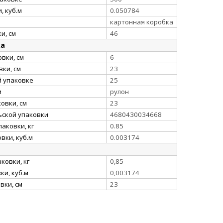
, куб.м
0.050784
картонная коробка
и, см
46
ка
вки, см
6
ки, см
23
й упаковке
25
и
рулон
овки, см
23
ьской упаковки
4680430034668
аковки, кг
0.85
вки, куб.м
0.003174
ковки, кг
0,85
и, куб.м
0,003174
вки, см
23