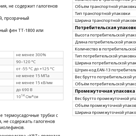
ния, не содержит галогенов
Объём транспортной упаковки
Тип транспортной упаковки
ый, прозрачный
Ширина транспортной упаковк
Потребительская упаков
ный фен ТТ-1800 или
Высота потребительской упако
Длина потребительской упаков
Количество в потребительско
не менее 300%
Тип потребительской упаковк
90–120 °C
Ширина потребительской упак
от -55 °C до +125 °C
Штрих-код EAN-13 потребител
не менее 15 МПа
Вес брутто потребительской уп
не менее 15 кВ/мм
Объём потребительской упако
до 690 В
Промежуточная упаковка
14
10
Ом*см
Вес брутто промежуточной упа
Объём промежуточной упаковк
Ширина промежуточной упако
ые термоусадочные трубки с
я, не содержать галогенов
лиолефинов.
роизводства «КВТ» является