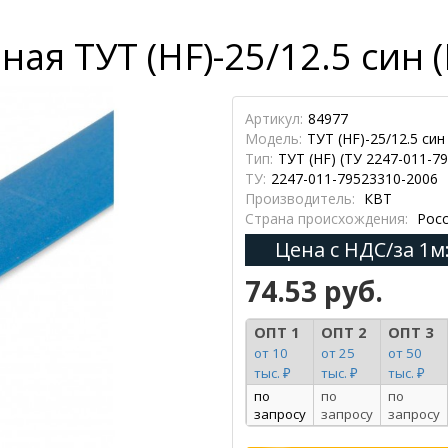
ая ТУТ (HF)-25/12.5 син (
Артикул:
84977
Модель:
ТУТ (HF)-25/12.5 син
Тип:
ТУТ (HF) (ТУ 2247-011-7
ТУ:
2247-011-79523310-2006
Производитель:
КВТ
Страна происхождения:
Росс
Цена с НДС/за 1м
74.53 руб.
ОПТ 1
ОПТ 2
ОПТ 3
от 10
от 25
от 50
тыс. ₽
тыс. ₽
тыс. ₽
по
по
по
запросу
запросу
запросу