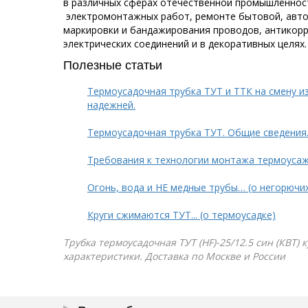
в различных сферах отечественной промышленнос
электромонтажных работ, ремонте бытовой, авто 
маркировки и бандажирования проводов, антикор
электрических соединений и в декоративных целях.
Полезные статьи
Термоусадочная трубка ТУТ и ТТК на смену и
надежней.
Термоусадочная трубка ТУТ. Общие сведения
Требования к технологии монтажа термоуса
Огонь, вода и НЕ медные трубы… (о негорючи
Круги сжимаются ТУТ... (о термоусадке)
Трубка термоусадочная ТУТ (HF)-25/12.5 син (КВТ) 
характеристики. Доставка по Москве и России