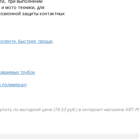
ти, при выполнении
и мото техники, для
розионной защиты контактных
золенте. Быстрее, проще,
.
живаемых трубок
х полимерах)
купить по выгодной цене (74.53 руб.) в интернет-магазине КВТ-P