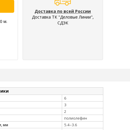
Доставка по всей России
Доставка ТК "Деловые Линии",
0 м.
СДЭК
тики
6
3
2
полиолефин
, мм
5.4–3.6