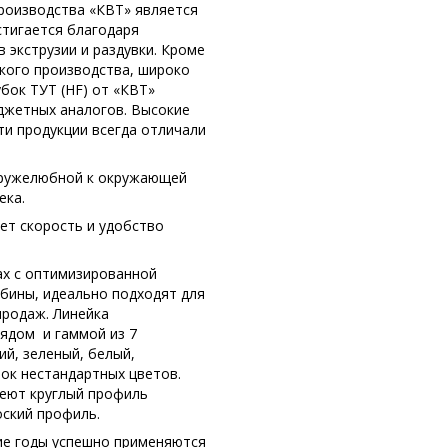
роизводства «КВТ» является
тигается благодаря
 экструзии и раздувки. Кроме
ского производства, широко
бок ТУТ (HF) от «КВТ»
джетных аналогов. Высокие
и продукции всегда отличали
 дружелюбной к окружающей
ека.
ает скорость и удобство
ах с оптимизированной
обины, идеально подходят для
продаж. Линейка
ядом и гаммой из 7
ий, зеленый, белый,
ок нестандартных цветов.
меют круглый профиль
оский профиль.
ие годы успешно применяются