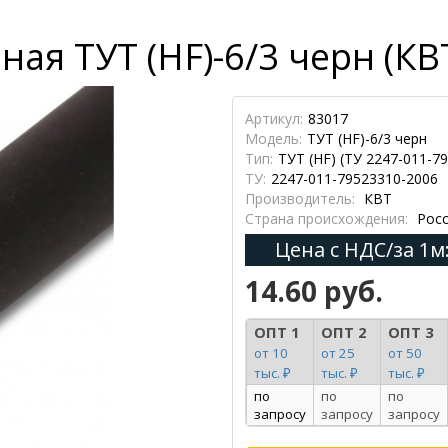
ая ТУТ (HF)-6/3 черн (КВ
Артикул:
83017
Модель:
ТУТ (HF)-6/3 черн
Тип:
ТУТ (HF) (ТУ 2247-011-7
ТУ:
2247-011-79523310-2006
Производитель:
КВТ
Страна происхождения:
Росс
Цена с НДС/за 1м
14.60 руб.
ОПТ 1
ОПТ 2
ОПТ 3
от 10
от 25
от 50
тыс. ₽
тыс. ₽
тыс. ₽
по
по
по
запросу
запросу
запросу