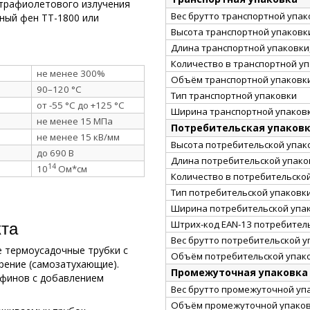
трафиолетового излучения
Вес брутто транспортной упако
ный фен ТТ-1800 или
Высота транспортной упаковки
Длина транспортной упаковки,
Количество в транспортной у
не менее 300%
Объём транспортной упаковки
90–120 °C
Тип транспортной упаковки
от -55 °C до +125 °C
Ширина транспортной упаковк
не менее 15 МПа
Потребительская упаков
не менее 15 кВ/мм
Высота потребительской упако
до 690 В
Длина потребительской упаков
14
10
Ом*см
Количество в потребительско
Тип потребительской упаковк
Ширина потребительской упак
кта
Штрих-код EAN-13 потребител
Вес брутто потребительской уп
 термоусадочные трубки с
Объём потребительской упако
рение (самозатухающие).
Промежуточная упаковка
финов с добавлением
Вес брутто промежуточной упа
Объём промежуточной упаковк