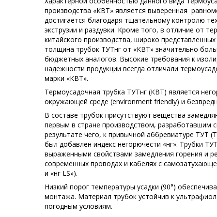
Характерной особенностью данного вида термоус
производства «КВТ» является выверенная равном
достигается благодаря тщательному контролю те
экструзии и раздувки. Кроме того, в отличие от т
китайского производства, широко представленных 
толщина трубок ТУТнг от «КВТ» значительно боль
бюджетных аналогов. Высокие требования к изол
надежности продукции всегда отличали термоусад
марки «КВТ».
Термоусадочная трубка ТУТнг (КВТ) является нег
окружающей среде (environment friendly) и безвред
В составе трубок присутствуют вещества замедля
первым в стране производством, разработавшим 
результате чего, к привычной аббревиатуре ТУТ 
был добавлен индекс негорючести «нг». Трубки ТУ
выраженными свойствами замедления горения и р
современных проводах и кабелях с самозатухающей
и «нг LS»).
Низкий порог температуры усадки (90°) обеспечив
монтажа. Материал трубок устойчив к ультрафиол
погодным условиям.