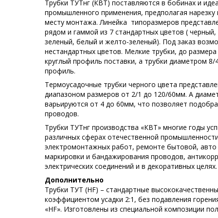
Трубки ТУТнг (КВТ) поставляются в бобинах и иде
промышленного применения, предполагая нарезку 
месту монтажа. Линейка типоразмеров представл
рядом и гаммой из 7 стандартных цветов ( черный,
зеленый, белый и желто-зеленый). Под заказ возм
нестандартных цветов. Мелкие трубки, до размер
круглый профиль поставки, а трубки диаметром 8/
профиль.
Термоусадочные трубки черного цвета представл
диапазоном размеров от 2/1 до 120/60мм. А диаме
варьируются от 4 до 60мм, что позволяет подобр
проводов.
Трубки ТУТнг производства «КВТ» многие годы ус
различных сферах отечественной промышленности
электромонтажных работ, ремонте бытовой, авто 
маркировки и бандажирования проводов, антикор
электрических соединений и в декоративных целях.
Дополнительно
Трубки ТУТ (HF) – стандартные высококачественн
коэффициентом усадки 2:1, без подавления горени
«HF». Изготовлены из специальной композиции по