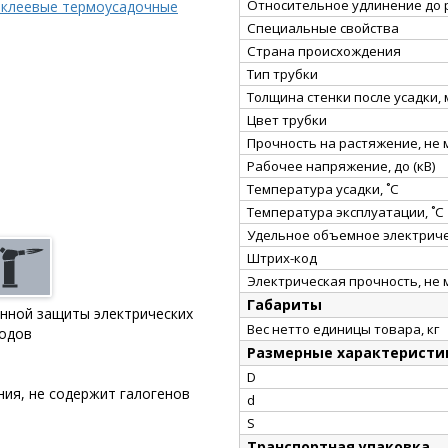
Относительное удлинение до 
 клеевые термоусадочные
Специальные свойства
Страна происхождения
Тип трубки
Толщина стенки после усадки,
Цвет трубки
Прочность на растяжение, не
Рабочее напряжение, до (кВ)
Температура усадки, ˚С
Температура эксплуатации, ˚С
Удельное объемное электриче
Штрих-код
Электрическая прочность, не 
Габариты
онной защиты электрических
Вес нетто единицы товара, кг
водов
Размерные характеристи
D
ния, не содержит галогенов
d
S
Транспортная упаковка