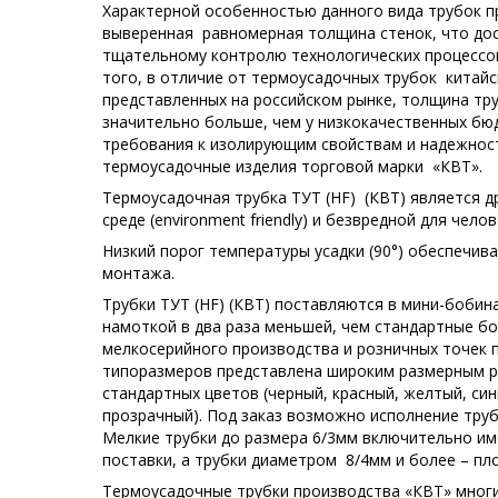
Характерной особенностью данного вида трубок п
выверенная равномерная толщина стенок, что дос
тщательному контролю технологических процессов
того, в отличие от термоусадочных трубок китай
представленных на российском рынке, толщина тру
значительно больше, чем у низкокачественных бю
требования к изолирующим свойствам и надежност
термоусадочные изделия торговой марки «КВТ».
Термоусадочная трубка ТУТ (HF) (КВТ) является
среде (environment friendly) и безвредной для челов
Низкий порог температуры усадки (90°) обеспечив
монтажа.
Трубки ТУТ (HF) (КВТ) поставляются в мини-бобин
намоткой в два раза меньшей, чем стандартные б
мелкосерийного производства и розничных точек 
типоразмеров представлена широким размерным р
стандартных цветов (черный, красный, желтый, син
прозрачный). Под заказ возможно исполнение труб
Мелкие трубки до размера 6/3мм включительно и
поставки, а трубки диаметром 8/4мм и более – пл
Термоусадочные трубки производства «КВТ» мног