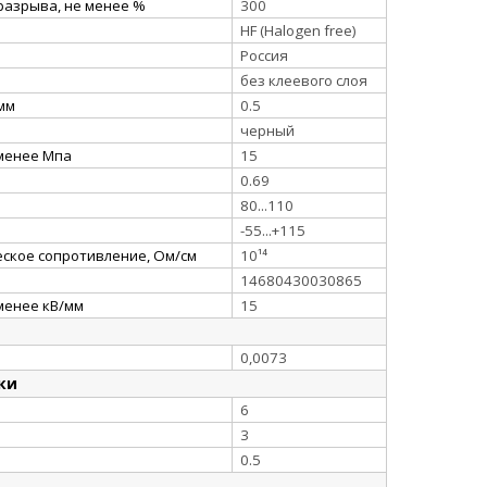
разрыва, не менее %
300
HF (Halogen free)
Россия
без клеевого слоя
 мм
0.5
черный
 менее Мпа
15
0.69
80...110
-55...+115
ское сопротивление, Ом/см
10¹⁴
14680430030865
менее кВ/мм
15
0,0073
ки
6
3
0.5