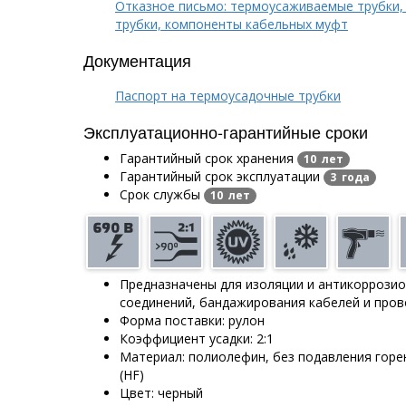
Отказное письмо: термоусаживаемые трубки,
трубки, компоненты кабельных муфт
Документация
Паспорт на термоусадочные трубки
Эксплуатационно-гарантийные сроки
Гарантийный срок хранения
10 лет
Гарантийный срок эксплуатации
3 года
Срок службы
10 лет
Предназначены для изоляции и антикоррози
соединений, бандажирования кабелей и про
Форма поставки: рулон
Коэффициент усадки: 2:1
Материал: полиолефин, без подавления горе
(HF)
Цвет: черный