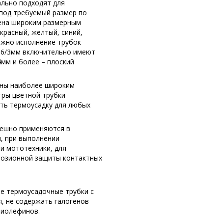
ально подходят для
под требуемый размер по
ена широким размерным
 красный, желтый, синий,
ожно исполнение трубок
а 6/3мм включительно имеют
4мм и более – плоский
ены наиболее широким
тры цветной трубки
ать термоусадку для любых
пешно применяются в
, при выполнении
и мототехники, для
розионной защиты контактных
ые термоусадочные трубки с
я, не содержать галогенов
лиолефинов.