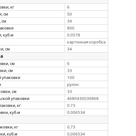
вки, кг
6
, см
50
 см
34
паковке
800
, куб.м
0.0578
картонная коробка
и, см
34
ка
вки, см
6
ки, см
33
й упаковке
100
и
рулон
овки, см
33
ьской упаковки
4680430030868
аковки, кг
0.73
вки, куб.м
0.006534
ковки, кг
0,73
и, куб.м
0,006534