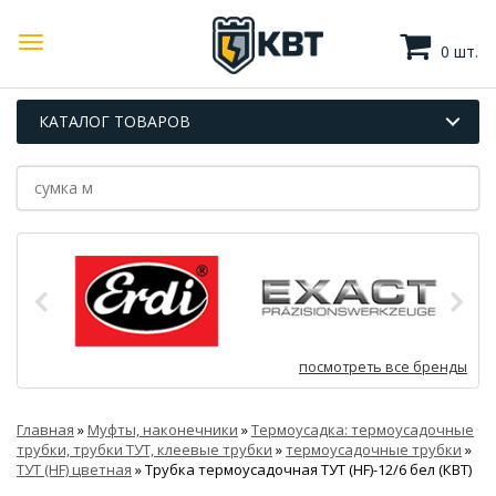
0 шт.
КАТАЛОГ ТОВАРОВ
посмотреть все бренды
Главная
»
Муфты, наконечники
»
Термоусадка: термоусадочные
трубки, трубки ТУТ, клеевые трубки
»
термоусадочные трубки
»
ТУТ (HF) цветная
»
Трубка термоусадочная ТУТ (HF)-12/6 бел (КВТ)