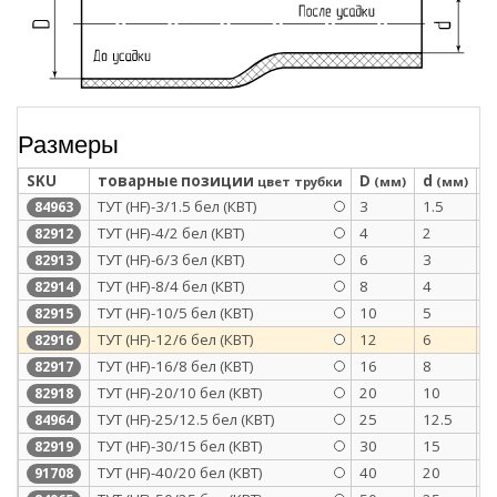
Размеры
SKU
товарные позиции
D
d
S
цвет трубки
(мм)
(мм)
ТУТ (HF)-3/1.5 бел (КВТ)
3
1.5
0
84963
ТУТ (HF)-4/2 бел (КВТ)
4
2
0
82912
ТУТ (HF)-6/3 бел (КВТ)
6
3
0
82913
ТУТ (HF)-8/4 бел (КВТ)
8
4
0
82914
ТУТ (HF)-10/5 бел (КВТ)
10
5
0
82915
ТУТ (HF)-12/6 бел (КВТ)
12
6
0
82916
ТУТ (HF)-16/8 бел (КВТ)
16
8
0
82917
ТУТ (HF)-20/10 бел (КВТ)
20
10
0
82918
ТУТ (HF)-25/12.5 бел (КВТ)
25
12.5
1
84964
ТУТ (HF)-30/15 бел (КВТ)
30
15
1
82919
ТУТ (HF)-40/20 бел (КВТ)
40
20
1
91708