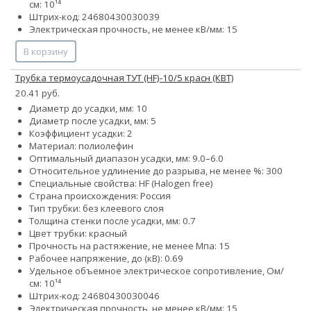
см: 10¹⁴
Штрих-код: 24680430030039
Электрическая прочность, не менее кВ/мм: 15
В корзину
Трубка термоусадочная ТУТ (HF)-10/5 красн (КВТ)
20.41 руб.
Диаметр до усадки, мм: 10
Диаметр после усадки, мм: 5
Коэффициент усадки: 2
Материал: полиолефин
Оптимальный диапазон усадки, мм: 9.0–6.0
Относительное удлинение до разрыва, не менее %: 300
Специальные свойства: HF (Halogen free)
Страна происхождения: Россия
Тип трубки: без клеевого слоя
Толщина стенки после усадки, мм: 0.7
Цвет трубки: красный
Прочность на растяжение, не менее Мпа: 15
Рабочее напряжение, до (кВ): 0.69
Удельное объемное электрическое сопротивление, Ом/
см: 10¹⁴
Штрих-код: 24680430030046
Электрическая прочность, не менее кВ/мм: 15