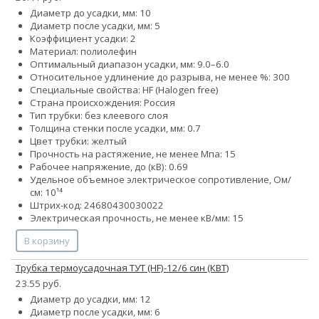
Диаметр до усадки, мм: 10
Диаметр после усадки, мм: 5
Коэффициент усадки: 2
Материал: полиолефин
Оптимальный диапазон усадки, мм: 9.0–6.0
Относительное удлинение до разрыва, не менее %: 300
Специальные свойства: HF (Halogen free)
Страна происхождения: Россия
Тип трубки: без клеевого слоя
Толщина стенки после усадки, мм: 0.7
Цвет трубки: желтый
Прочность на растяжение, не менее Мпа: 15
Рабочее напряжение, до (кВ): 0.69
Удельное объемное электрическое сопротивление, Ом/
см: 10¹⁴
Штрих-код: 24680430030022
Электрическая прочность, не менее кВ/мм: 15
В корзину
Трубка термоусадочная ТУТ (HF)-12/6 син (КВТ)
23.55 руб.
Диаметр до усадки, мм: 12
Диаметр после усадки, мм: 6