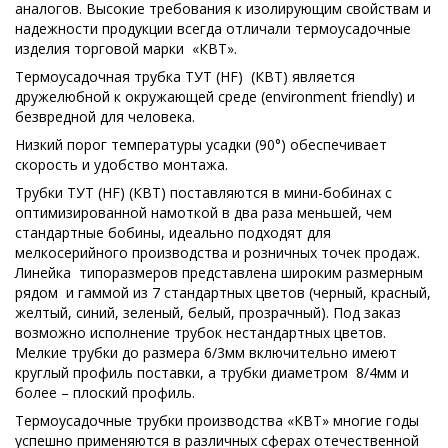
аналогов. Высокие требования к изолирующим свойствам и
надежности продукции всегда отличали термоусадочные
изделия торговой марки «КВТ».
Термоусадочная трубка ТУТ (HF) (КВТ) является
дружелюбной к окружающей среде (environment friendly) и
безвредной для человека.
Низкий порог температуры усадки (90°) обеспечивает
скорость и удобство монтажа.
Трубки ТУТ (HF) (КВТ) поставляются в мини-бобинах с
оптимизированной намоткой в два раза меньшей, чем
стандартные бобины, идеально подходят для
мелкосерийного производства и розничных точек продаж.
Линейка типоразмеров представлена широким размерным
рядом и гаммой из 7 стандартных цветов (черный, красный,
желтый, синий, зеленый, белый, прозрачный). Под заказ
возможно исполнение трубок нестандартных цветов.
Мелкие трубки до размера 6/3мм включительно имеют
круглый профиль поставки, а трубки диаметром 8/4мм и
более – плоский профиль.
Термоусадочные трубки производства «КВТ» многие годы
успешно применяются в различных сферах отечественной