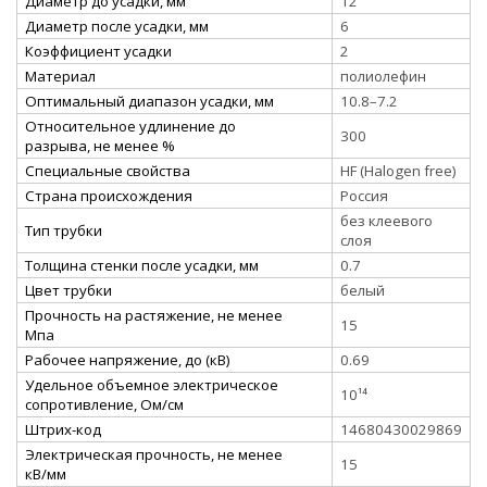
Диаметр до усадки, мм
12
Диаметр после усадки, мм
6
Коэффициент усадки
2
Материал
полиолефин
Оптимальный диапазон усадки, мм
10.8–7.2
Относительное удлинение до
300
разрыва, не менее %
Специальные свойства
HF (Halogen free)
Страна происхождения
Россия
без клеевого
Тип трубки
слоя
Толщина стенки после усадки, мм
0.7
Цвет трубки
белый
Прочность на растяжение, не менее
15
Мпа
Рабочее напряжение, до (кВ)
0.69
Удельное объемное электрическое
10¹⁴
сопротивление, Ом/см
Штрих-код
14680430029869
Электрическая прочность, не менее
15
кВ/мм