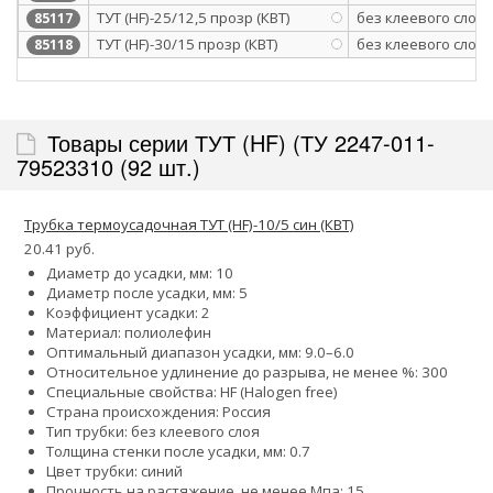
ТУТ (HF)-25/12,5 прозр (КВТ)
без клеевого слоя
85117
ТУТ (HF)-30/15 прозр (КВТ)
без клеевого слоя
85118
Товары серии ТУТ (HF) (ТУ 2247-011-
79523310 (92 шт.)
Трубка термоусадочная ТУТ (HF)-10/5 син (КВТ)
20.41 руб.
Диаметр до усадки, мм: 10
Диаметр после усадки, мм: 5
Коэффициент усадки: 2
Материал: полиолефин
Оптимальный диапазон усадки, мм: 9.0–6.0
Относительное удлинение до разрыва, не менее %: 300
Специальные свойства: HF (Halogen free)
Страна происхождения: Россия
Тип трубки: без клеевого слоя
Толщина стенки после усадки, мм: 0.7
Цвет трубки: синий
Прочность на растяжение, не менее Мпа: 15