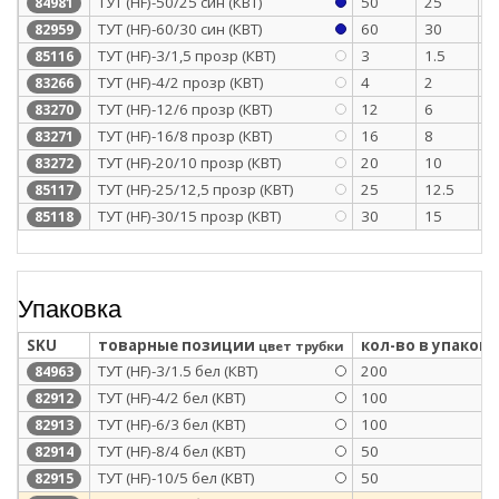
ТУТ (HF)-50/25 син (КВТ)
50
25
1
84981
ТУТ (HF)-60/30 син (КВТ)
60
30
1
82959
ТУТ (HF)-3/1,5 прозр (КВТ)
3
1.5
0
85116
ТУТ (HF)-4/2 прозр (КВТ)
4
2
0
83266
ТУТ (HF)-12/6 прозр (КВТ)
12
6
0
83270
ТУТ (HF)-16/8 прозр (КВТ)
16
8
0
83271
ТУТ (HF)-20/10 прозр (КВТ)
20
10
0
83272
ТУТ (HF)-25/12,5 прозр (КВТ)
25
12.5
1
85117
ТУТ (HF)-30/15 прозр (КВТ)
30
15
1
85118
Упаковка
SKU
товарные позиции
кол-во в упаковк
цвет трубки
ТУТ (HF)-3/1.5 бел (КВТ)
200
84963
ТУТ (HF)-4/2 бел (КВТ)
100
82912
ТУТ (HF)-6/3 бел (КВТ)
100
82913
ТУТ (HF)-8/4 бел (КВТ)
50
82914
ТУТ (HF)-10/5 бел (КВТ)
50
82915