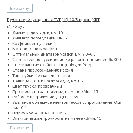
В корзину
Трубка термоусадочная ТУТ (HF)-10/5 прозр (КВТ)
21.76 руб.
Диаметр до усадки, мм: 10
Диаметр после усадки, мм: 5
Коэффициент усадки: 2
Материал: полиолефин
Оптимальный диапазон усадки, мм: 9.0–6.0
Относительное удлинение до разрыва, не менее %: 300
Специальные свойства: HF (Halogen free)
Страна происхождения: Россия
Тип трубки: без клеевого слоя
Толщина стенки после усадки, мм: 0.7
Цвет трубки: прозрачный
Прочность на растяжение, не менее Мпа: 15
Рабочее напряжение, до (кВ): 0.69
Удельное объемное электрическое сопротивление, Ом/
см: 10¹⁴
Штрих-код: 4680430031056
Электрическая прочность, не менее кВ/мм: 15
В корзину