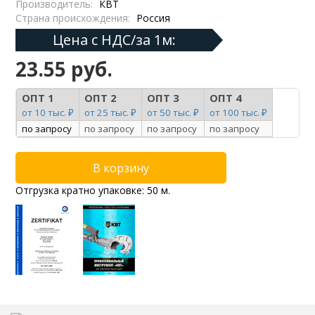
Производитель:
КВТ
Страна происхождения:
Россия
Цена с НДС/за 1м:
23.55 руб.
ОПТ 1
ОПТ 2
ОПТ 3
ОПТ 4
от 10 тыс. ₽
от 25 тыс. ₽
от 50 тыс. ₽
от 100 тыс. ₽
по запросу
по запросу
по запросу
по запросу
Отгрузка кратно упаковке: 50 м.