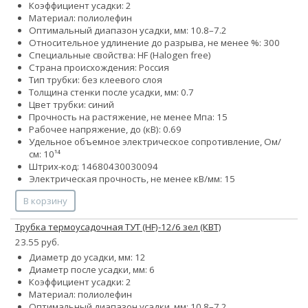
Коэффициент усадки: 2
Материал: полиолефин
Оптимальный диапазон усадки, мм: 10.8–7.2
Относительное удлинение до разрыва, не менее %: 300
Специальные свойства: HF (Halogen free)
Страна происхождения: Россия
Тип трубки: без клеевого слоя
Толщина стенки после усадки, мм: 0.7
Цвет трубки: синий
Прочность на растяжение, не менее Мпа: 15
Рабочее напряжение, до (кВ): 0.69
Удельное объемное электрическое сопротивление, Ом/
см: 10¹⁴
Штрих-код: 14680430030094
Электрическая прочность, не менее кВ/мм: 15
В корзину
Трубка термоусадочная ТУТ (HF)-12/6 зел (КВТ)
23.55 руб.
Диаметр до усадки, мм: 12
Диаметр после усадки, мм: 6
Коэффициент усадки: 2
Материал: полиолефин
Оптимальный диапазон усадки, мм: 10.8–7.2