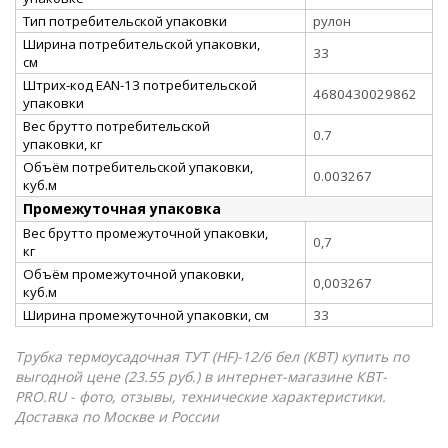
Тип потребительской упаковки
рулон
Ширина потребительской упаковки,
33
см
Штрих-код EAN-13 потребительской
4680430029862
упаковки
Вес брутто потребительской
0.7
упаковки, кг
Объём потребительской упаковки,
0.003267
куб.м
Промежуточная упаковка
Вес брутто промежуточной упаковки,
0,7
кг
Объём промежуточной упаковки,
0,003267
куб.м
Ширина промежуточной упаковки, см
33
Трубка термоусадочная ТУТ (HF)-12/6 бел (КВТ) купить по
выгодной цене (23.55 руб.) в интернет-магазине КВТ-
PRO.RU - фото, отзывы, технические характеристики.
Доставка по Москве и России