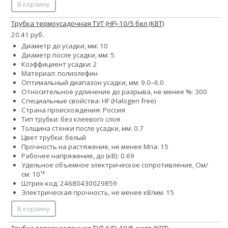
В корзину
Трубка термоусадочная ТУТ (HF)-10/5 бел (КВТ)
20.41 руб.
Диаметр до усадки, мм: 10
Диаметр после усадки, мм: 5
Коэффициент усадки: 2
Материал: полиолефин
Оптимальный диапазон усадки, мм: 9.0–6.0
Относительное удлинение до разрыва, не менее %: 300
Специальные свойства: HF (Halogen free)
Страна происхождения: Россия
Тип трубки: без клеевого слоя
Толщина стенки после усадки, мм: 0.7
Цвет трубки: белый
Прочность на растяжение, не менее Мпа: 15
Рабочее напряжение, до (кВ): 0.69
Удельное объемное электрическое сопротивление, Ом/
см: 10¹⁴
Штрих-код: 24680430029859
Электрическая прочность, не менее кВ/мм: 15
В корзину
Трубка термоусадочная ТУТ (HF)-10/5 желт (КВТ)