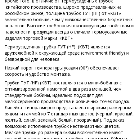
Кроме того, в отличие от термоусадочных трубок
китайского производства, широко представленных на
российском рынке, толщина трубок ТУТ (HF) от «КВТ»
значительно больше, чем у низкокачественных бюджетных
аналогов. Высокие требования к изолирующим свойствам и
надежности продукции всегда отличали термоусадочные
изделия торговой марки «КВТ».
Термоусадочная трубка ТУТ (HF) (КВТ) является
дружелюбной к окружающей среде (environment friendly) и
безвредной для человека.
Низкий порог температуры усадки (90°) обеспечивает
скорость и удобство монтажа.
Трубки ТУТ (HF) (КВТ) поставляются в мини-бобинах с
оптимизированной намоткой в два раза меньшей, чем
стандартные бобины, идеально подходят для
мелкосерийного производства и розничных точек продаж.
Линейка типоразмеров представлена широким размерным
рядом и гаммой из 7 стандартных цветов (черный, красный,
желтый, синий, зеленый, белый, прозрачный). Под заказ
возможно исполнение трубок нестандартных цветов.
Мелкие трубки до размера 6/3мм включительно имеют
круглый профиль поставки, а трубки диаметром 8/4мм и