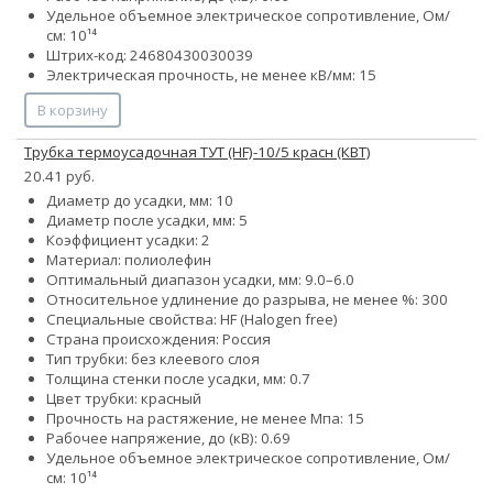
Удельное объемное электрическое сопротивление, Ом/
см: 10¹⁴
Штрих-код: 24680430030039
Электрическая прочность, не менее кВ/мм: 15
В корзину
Трубка термоусадочная ТУТ (HF)-10/5 красн (КВТ)
20.41 руб.
Диаметр до усадки, мм: 10
Диаметр после усадки, мм: 5
Коэффициент усадки: 2
Материал: полиолефин
Оптимальный диапазон усадки, мм: 9.0–6.0
Относительное удлинение до разрыва, не менее %: 300
Специальные свойства: HF (Halogen free)
Страна происхождения: Россия
Тип трубки: без клеевого слоя
Толщина стенки после усадки, мм: 0.7
Цвет трубки: красный
Прочность на растяжение, не менее Мпа: 15
Рабочее напряжение, до (кВ): 0.69
Удельное объемное электрическое сопротивление, Ом/
см: 10¹⁴