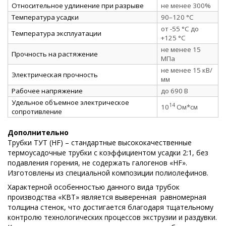
Относительное удлинение при разрыве
не менее 300%
Температура усадки
90–120 °C
от -55 °C до
Температура эксплуатации
+125 °C
не менее 15
Прочность на растяжение
МПа
не менее 15 кВ/
Электрическая прочность
мм
Рабочее напряжение
до 690 В
Удельное объемное электрическое
14
10
Ом*см
сопротивление
Дополнительно
Трубки ТУТ (HF) – стандартные высококачественные
термоусадочные трубки с коэффициентом усадки 2:1, без
подавления горения, не содержать галогенов «HF».
Изготовлены из специальной композиции полиолефинов.
Характерной особенностью данного вида трубок
производства «КВТ» является выверенная равномерная
толщина стенок, что достигается благодаря тщательному
контролю технологических процессов экструзии и раздувки.