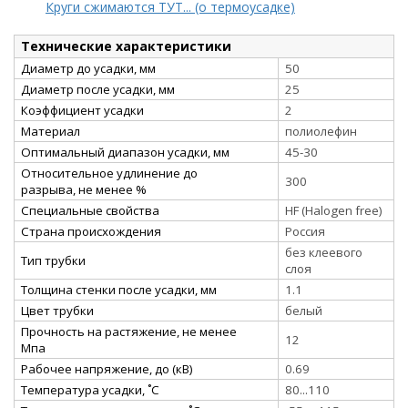
Круги сжимаются ТУТ... (о термоусадке)
Технические характеристики
Диаметр до усадки, мм
50
Диаметр после усадки, мм
25
Коэффициент усадки
2
Материал
полиолефин
Оптимальный диапазон усадки, мм
45-30
Относительное удлинение до
300
разрыва, не менее %
Специальные свойства
HF (Halogen free)
Страна происхождения
Россия
без клеевого
Тип трубки
слоя
Толщина стенки после усадки, мм
1.1
Цвет трубки
белый
Прочность на растяжение, не менее
12
Мпа
Рабочее напряжение, до (кВ)
0.69
Температура усадки, ˚С
80...110