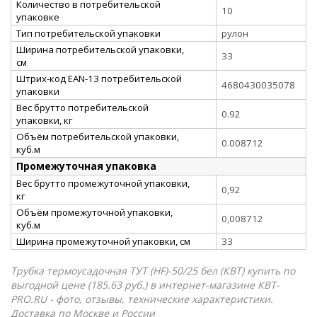
Количество в потребительской
10
упаковке
Тип потребительской упаковки
рулон
Ширина потребительской упаковки,
33
см
Штрих-код EAN-13 потребительской
4680430035078
упаковки
Вес брутто потребительской
0.92
упаковки, кг
Объём потребительской упаковки,
0.008712
куб.м
Промежуточная упаковка
Вес брутто промежуточной упаковки,
0,92
кг
Объём промежуточной упаковки,
0,008712
куб.м
Ширина промежуточной упаковки, см
33
Трубка термоусадочная ТУТ (HF)-50/25 бел (КВТ) купить по
выгодной цене (185.63 руб.) в интернет-магазине КВТ-
PRO.RU - фото, отзывы, технические характеристики.
Доставка по Москве и России