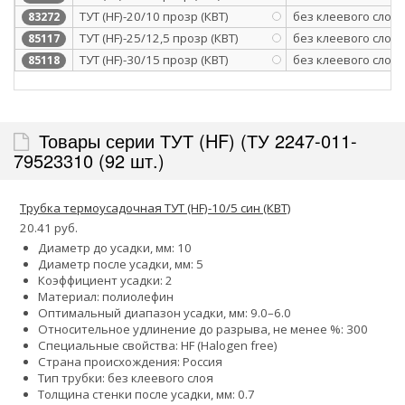
ТУТ (HF)-20/10 прозр (КВТ)
без клеевого слоя
83272
ТУТ (HF)-25/12,5 прозр (КВТ)
без клеевого слоя
85117
ТУТ (HF)-30/15 прозр (КВТ)
без клеевого слоя
85118
Товары серии ТУТ (HF) (ТУ 2247-011-
79523310 (92 шт.)
Трубка термоусадочная ТУТ (HF)-10/5 син (КВТ)
20.41 руб.
Диаметр до усадки, мм: 10
Диаметр после усадки, мм: 5
Коэффициент усадки: 2
Материал: полиолефин
Оптимальный диапазон усадки, мм: 9.0–6.0
Относительное удлинение до разрыва, не менее %: 300
Специальные свойства: HF (Halogen free)
Страна происхождения: Россия
Тип трубки: без клеевого слоя
Толщина стенки после усадки, мм: 0.7