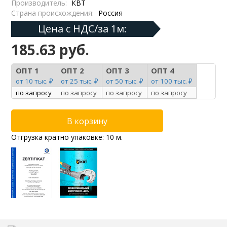
Производитель:
КВТ
Страна происхождения:
Россия
Цена с НДС/за 1м:
185.63 руб.
ОПТ 1
ОПТ 2
ОПТ 3
ОПТ 4
от 10 тыс. ₽
от 25 тыс. ₽
от 50 тыс. ₽
от 100 тыс. ₽
по запросу
по запросу
по запросу
по запросу
Отгрузка кратно упаковке: 10 м.