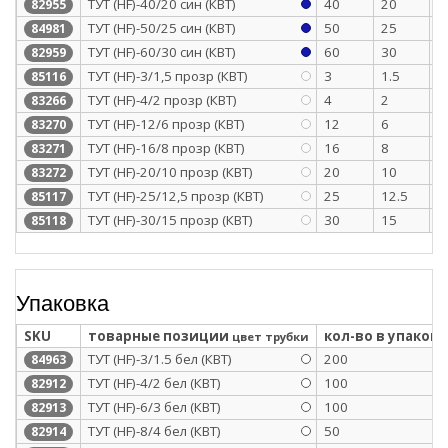
ТУТ (HF)-40/20 син (КВТ)
40
20
1
82955
ТУТ (HF)-50/25 син (КВТ)
50
25
1
84981
ТУТ (HF)-60/30 син (КВТ)
60
30
1
82959
ТУТ (HF)-3/1,5 прозр (КВТ)
3
1.5
0
85116
ТУТ (HF)-4/2 прозр (КВТ)
4
2
0
83266
ТУТ (HF)-12/6 прозр (КВТ)
12
6
0
83270
ТУТ (HF)-16/8 прозр (КВТ)
16
8
0
83271
ТУТ (HF)-20/10 прозр (КВТ)
20
10
0
83272
ТУТ (HF)-25/12,5 прозр (КВТ)
25
12.5
1
85117
ТУТ (HF)-30/15 прозр (КВТ)
30
15
1
85118
Упаковка
SKU
товарные позиции
кол-во в упаковк
цвет трубки
ТУТ (HF)-3/1.5 бел (КВТ)
200
84963
ТУТ (HF)-4/2 бел (КВТ)
100
82912
ТУТ (HF)-6/3 бел (КВТ)
100
82913
ТУТ (HF)-8/4 бел (КВТ)
50
82914