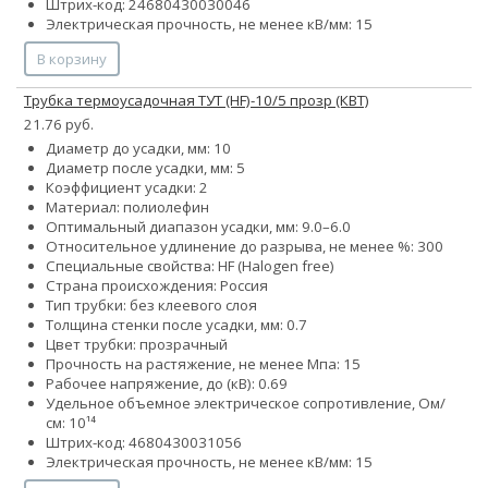
Штрих-код: 24680430030046
Электрическая прочность, не менее кВ/мм: 15
В корзину
Трубка термоусадочная ТУТ (HF)-10/5 прозр (КВТ)
21.76 руб.
Диаметр до усадки, мм: 10
Диаметр после усадки, мм: 5
Коэффициент усадки: 2
Материал: полиолефин
Оптимальный диапазон усадки, мм: 9.0–6.0
Относительное удлинение до разрыва, не менее %: 300
Специальные свойства: HF (Halogen free)
Страна происхождения: Россия
Тип трубки: без клеевого слоя
Толщина стенки после усадки, мм: 0.7
Цвет трубки: прозрачный
Прочность на растяжение, не менее Мпа: 15
Рабочее напряжение, до (кВ): 0.69
Удельное объемное электрическое сопротивление, Ом/
см: 10¹⁴
Штрих-код: 4680430031056
Электрическая прочность, не менее кВ/мм: 15