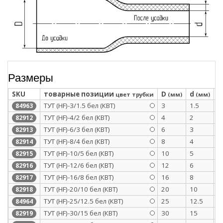
Размеры
SKU
товарные позиции
D
d
S
цвет трубки
(мм)
(мм)
ТУТ (HF)-3/1.5 бел (КВТ)
3
1.5
0
84963
ТУТ (HF)-4/2 бел (КВТ)
4
2
0
82912
ТУТ (HF)-6/3 бел (КВТ)
6
3
0
82913
ТУТ (HF)-8/4 бел (КВТ)
8
4
0
82914
ТУТ (HF)-10/5 бел (КВТ)
10
5
0
82915
ТУТ (HF)-12/6 бел (КВТ)
12
6
0
82916
ТУТ (HF)-16/8 бел (КВТ)
16
8
0
82917
ТУТ (HF)-20/10 бел (КВТ)
20
10
0
82918
ТУТ (HF)-25/12.5 бел (КВТ)
25
12.5
1
84964
ТУТ (HF)-30/15 бел (КВТ)
30
15
1
82919