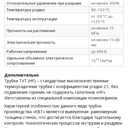
Относительное удлинение при разрыве
не менее 300%
Температура усадки
90–120 °C
от -55 °C до
Температура эксплуатации
+125 °C
не менее 15
Прочность на растяжение
МПа
не менее 15 кВ/
Электрическая прочность
мм
Рабочее напряжение
до 690 В
Удельное объемное электрическое
14
10
Ом*см
сопротивление
Дополнительно
Трубки ТУТ (HF) – стандартные высококачественные
термоусадочные трубки с коэффициентом усадки 2:1, без
подавления горения, не содержать галогенов «HF».
Изготовлены из специальной композиции полиолефинов.
Характерной особенностью данного вида трубок
производства «КВТ» является выверенная равномерная
толщина стенок, что достигается благодаря тщательному
контролю технологических процессов экструзии и раздувки.