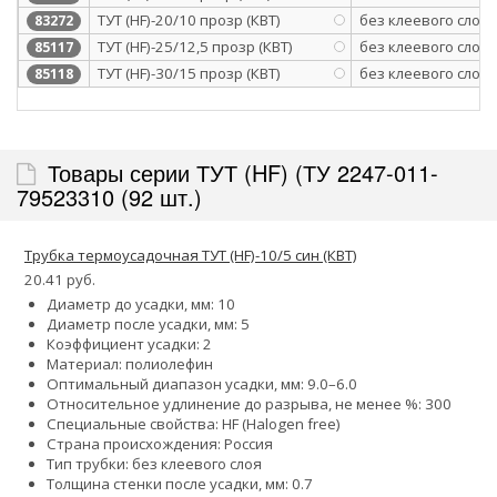
ТУТ (HF)-20/10 прозр (КВТ)
без клеевого слоя
83272
ТУТ (HF)-25/12,5 прозр (КВТ)
без клеевого слоя
85117
ТУТ (HF)-30/15 прозр (КВТ)
без клеевого слоя
85118
Товары серии ТУТ (HF) (ТУ 2247-011-
79523310 (92 шт.)
Трубка термоусадочная ТУТ (HF)-10/5 син (КВТ)
20.41 руб.
Диаметр до усадки, мм: 10
Диаметр после усадки, мм: 5
Коэффициент усадки: 2
Материал: полиолефин
Оптимальный диапазон усадки, мм: 9.0–6.0
Относительное удлинение до разрыва, не менее %: 300
Специальные свойства: HF (Halogen free)
Страна происхождения: Россия
Тип трубки: без клеевого слоя
Толщина стенки после усадки, мм: 0.7