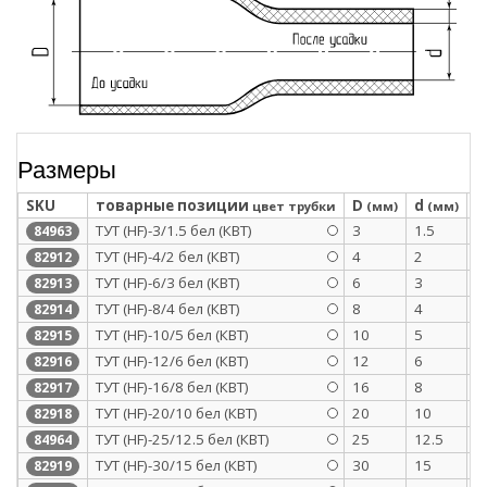
Размеры
SKU
товарные позиции
D
d
S
цвет трубки
(мм)
(мм)
ТУТ (HF)-3/1.5 бел (КВТ)
3
1.5
0
84963
ТУТ (HF)-4/2 бел (КВТ)
4
2
0
82912
ТУТ (HF)-6/3 бел (КВТ)
6
3
0
82913
ТУТ (HF)-8/4 бел (КВТ)
8
4
0
82914
ТУТ (HF)-10/5 бел (КВТ)
10
5
0
82915
ТУТ (HF)-12/6 бел (КВТ)
12
6
0
82916
ТУТ (HF)-16/8 бел (КВТ)
16
8
0
82917
ТУТ (HF)-20/10 бел (КВТ)
20
10
0
82918
ТУТ (HF)-25/12.5 бел (КВТ)
25
12.5
1
84964
ТУТ (HF)-30/15 бел (КВТ)
30
15
1
82919