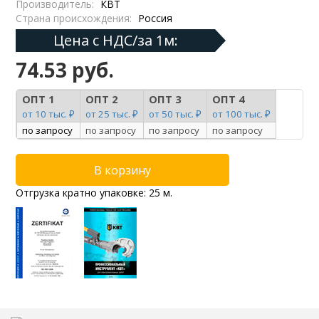
Производитель:
КВТ
Страна происхождения:
Россия
Цена с НДС/за 1м:
74.53 руб.
ОПТ 1
ОПТ 2
ОПТ 3
ОПТ 4
от 10 тыс. ₽
от 25 тыс. ₽
от 50 тыс. ₽
от 100 тыс. ₽
по запросу
по запросу
по запросу
по запросу
Отгрузка кратно упаковке: 25 м.