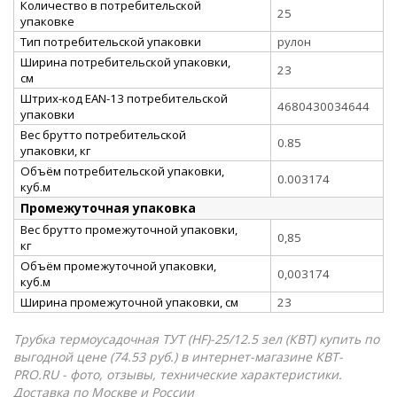
Количество в потребительской
25
упаковке
Тип потребительской упаковки
рулон
Ширина потребительской упаковки,
23
см
Штрих-код EAN-13 потребительской
4680430034644
упаковки
Вес брутто потребительской
0.85
упаковки, кг
Объём потребительской упаковки,
0.003174
куб.м
Промежуточная упаковка
Вес брутто промежуточной упаковки,
0,85
кг
Объём промежуточной упаковки,
0,003174
куб.м
Ширина промежуточной упаковки, см
23
Трубка термоусадочная ТУТ (HF)-25/12.5 зел (КВТ) купить по
выгодной цене (74.53 руб.) в интернет-магазине КВТ-
PRO.RU - фото, отзывы, технические характеристики.
Доставка по Москве и России