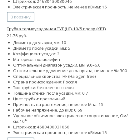
Штрих-код: 24680430030046
Электрическая прочность, не менее кВ/мм: 15
В корзину
Трубка термоусадочная ТУТ (HF)-10/5 прозр (КВТ)
21.76 руб.
Диаметр до усадки, мм: 10
Диаметр после усадки, мм: 5
Коэффициент усадки: 2
Материал: полиолефин
Оптимальный диапазон усадки, мм: 9.0–6.0
Относительное удлинение до разрыва, не менее %: 300
Специальные свойства: HF (Halogen free)
Страна происхождения: Россия
Тип трубки: без клеевого слоя
Толщина стенки после усадки, мм: 0.7
Цвет трубки: прозрачный
Прочность на растяжение, не менее Мпа: 15
Рабочее напряжение, до (кВ): 0.69
Удельное объемное электрическое сопротивление, Ом/
см: 10¹⁴
Штрих-код: 4680430031056
Электрическая прочность, не менее кВ/мм: 15