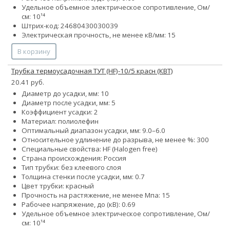
Удельное объемное электрическое сопротивление, Ом/
см: 10¹⁴
Штрих-код: 24680430030039
Электрическая прочность, не менее кВ/мм: 15
В корзину
Трубка термоусадочная ТУТ (HF)-10/5 красн (КВТ)
20.41 руб.
Диаметр до усадки, мм: 10
Диаметр после усадки, мм: 5
Коэффициент усадки: 2
Материал: полиолефин
Оптимальный диапазон усадки, мм: 9.0–6.0
Относительное удлинение до разрыва, не менее %: 300
Специальные свойства: HF (Halogen free)
Страна происхождения: Россия
Тип трубки: без клеевого слоя
Толщина стенки после усадки, мм: 0.7
Цвет трубки: красный
Прочность на растяжение, не менее Мпа: 15
Рабочее напряжение, до (кВ): 0.69
Удельное объемное электрическое сопротивление, Ом/
см: 10¹⁴