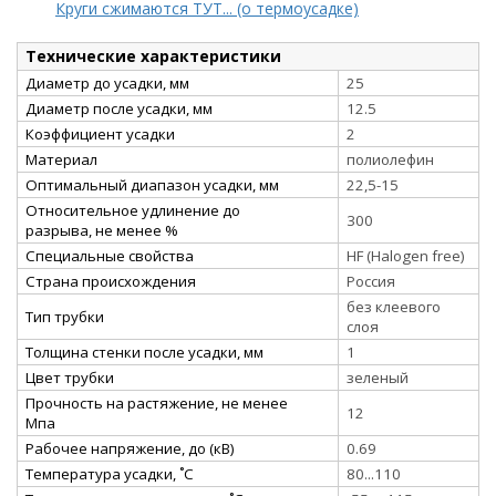
Круги сжимаются ТУТ... (о термоусадке)
Технические характеристики
Диаметр до усадки, мм
25
Диаметр после усадки, мм
12.5
Коэффициент усадки
2
Материал
полиолефин
Оптимальный диапазон усадки, мм
22,5-15
Относительное удлинение до
300
разрыва, не менее %
Специальные свойства
HF (Halogen free)
Страна происхождения
Россия
без клеевого
Тип трубки
слоя
Толщина стенки после усадки, мм
1
Цвет трубки
зеленый
Прочность на растяжение, не менее
12
Мпа
Рабочее напряжение, до (кВ)
0.69
Температура усадки, ˚С
80...110