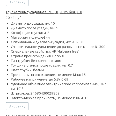
В корзину
Трубка термоусадочная ТУТ (HF)-10/5 бел (КВТ)
20.41 руб.
Диаметр до усадки, мм: 10
Диаметр после усадки, мм: 5
Коэффициент усадки: 2
Материал: полиолефин
Оптимальный диапазон усадки, мм: 9.0–6.0
Относительное удлинение до разрыва, не менее %: 300
Специальные свойства: HF (Halogen free)
Страна происхождения: Россия
Тип трубки: без клеевого слоя
Толщина стенки после усадки, мм: 0.7
Цвет трубки: белый
Прочность на растяжение, не менее Мпа: 15
Рабочее напряжение, до (кВ): 0.69
Удельное объемное электрическое сопротивление, Ом/
см: 10¹⁴
Штрих-код: 24680430029859
Электрическая прочность, не менее кВ/мм: 15
В корзину
Трубка термоусадочная ТУТ (HF)-10/5 желт (КВТ)