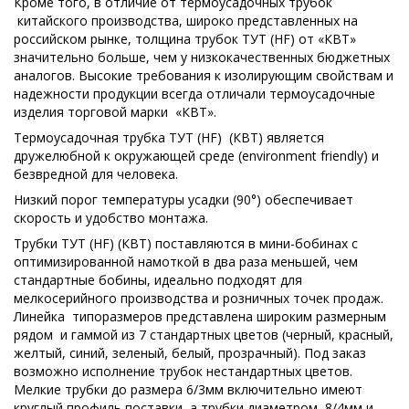
Кроме того, в отличие от термоусадочных трубок
китайского производства, широко представленных на
российском рынке, толщина трубок ТУТ (HF) от «КВТ»
значительно больше, чем у низкокачественных бюджетных
аналогов. Высокие требования к изолирующим свойствам и
надежности продукции всегда отличали термоусадочные
изделия торговой марки «КВТ».
Термоусадочная трубка ТУТ (HF) (КВТ) является
дружелюбной к окружающей среде (environment friendly) и
безвредной для человека.
Низкий порог температуры усадки (90°) обеспечивает
скорость и удобство монтажа.
Трубки ТУТ (HF) (КВТ) поставляются в мини-бобинах с
оптимизированной намоткой в два раза меньшей, чем
стандартные бобины, идеально подходят для
мелкосерийного производства и розничных точек продаж.
Линейка типоразмеров представлена широким размерным
рядом и гаммой из 7 стандартных цветов (черный, красный,
желтый, синий, зеленый, белый, прозрачный). Под заказ
возможно исполнение трубок нестандартных цветов.
Мелкие трубки до размера 6/3мм включительно имеют
круглый профиль поставки, а трубки диаметром 8/4мм и