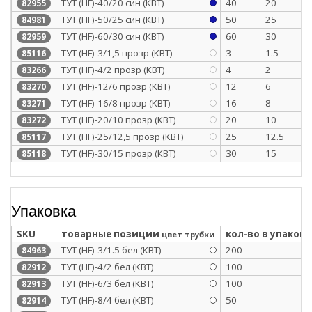
ТУТ (HF)-40/20 син (КВТ)
40
20
1
82955
ТУТ (HF)-50/25 син (КВТ)
50
25
1
84981
ТУТ (HF)-60/30 син (КВТ)
60
30
1
82959
ТУТ (HF)-3/1,5 прозр (КВТ)
3
1.5
0
85116
ТУТ (HF)-4/2 прозр (КВТ)
4
2
0
83266
ТУТ (HF)-12/6 прозр (КВТ)
12
6
0
83270
ТУТ (HF)-16/8 прозр (КВТ)
16
8
0
83271
ТУТ (HF)-20/10 прозр (КВТ)
20
10
0
83272
ТУТ (HF)-25/12,5 прозр (КВТ)
25
12.5
1
85117
ТУТ (HF)-30/15 прозр (КВТ)
30
15
1
85118
Упаковка
SKU
товарные позиции
кол-во в упаковк
цвет трубки
ТУТ (HF)-3/1.5 бел (КВТ)
200
84963
ТУТ (HF)-4/2 бел (КВТ)
100
82912
ТУТ (HF)-6/3 бел (КВТ)
100
82913
ТУТ (HF)-8/4 бел (КВТ)
50
82914