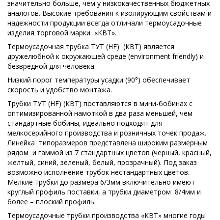
значительно больше, чем у низкокачественных бюджетных
аналогов. Высокие требования к изолирующим свойствам и
надежности продукции всегда отличали термоусадочные
изделия торговой марки «КВТ».
Термоусадочная трубка ТУТ (HF) (КВТ) является
дружелюбной к окружающей среде (environment friendly) и
безвредной для человека.
Низкий порог температуры усадки (90°) обеспечивает
скорость и удобство монтажа.
Трубки ТУТ (HF) (КВТ) поставляются в мини-бобинах с
оптимизированной намоткой в два раза меньшей, чем
стандартные бобины, идеально подходят для
мелкосерийного производства и розничных точек продаж.
Линейка типоразмеров представлена широким размерным
рядом и гаммой из 7 стандартных цветов (черный, красный,
желтый, синий, зеленый, белый, прозрачный). Под заказ
возможно исполнение трубок нестандартных цветов.
Мелкие трубки до размера 6/3мм включительно имеют
круглый профиль поставки, а трубки диаметром 8/4мм и
более – плоский профиль.
Термоусадочные трубки производства «КВТ» многие годы