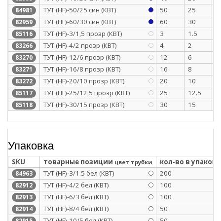
ТУТ (HF)-50/25 син (КВТ)
50
25
1
84981
ТУТ (HF)-60/30 син (КВТ)
60
30
1
82959
ТУТ (HF)-3/1,5 прозр (КВТ)
3
1.5
0
85116
ТУТ (HF)-4/2 прозр (КВТ)
4
2
0
83266
ТУТ (HF)-12/6 прозр (КВТ)
12
6
0
83270
ТУТ (HF)-16/8 прозр (КВТ)
16
8
0
83271
ТУТ (HF)-20/10 прозр (КВТ)
20
10
0
83272
ТУТ (HF)-25/12,5 прозр (КВТ)
25
12.5
1
85117
ТУТ (HF)-30/15 прозр (КВТ)
30
15
1
85118
Упаковка
SKU
товарные позиции
кол-во в упаковк
цвет трубки
ТУТ (HF)-3/1.5 бел (КВТ)
200
84963
ТУТ (HF)-4/2 бел (КВТ)
100
82912
ТУТ (HF)-6/3 бел (КВТ)
100
82913
ТУТ (HF)-8/4 бел (КВТ)
50
82914
ТУТ (HF)-10/5 бел (КВТ)
50
82915