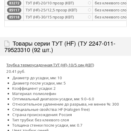
ТУТ (HF)-20/10 прозр (КВТ)
без клеевого слоя
83272
ТУТ (HF)-25/12,5 прозр (КВТ)
без клеевого слоя
85117
ТУТ (HF)-30/15 прозр (КВТ)
без клеевого слоя
85118
Товары серии ТУТ (HF) (ТУ 2247-011-
79523310 (92 шт.)
Трубка термоусадочная ТУТ (HF)-10/5 син (КВТ)
20.41 руб.
Диаметр до усадки, мм: 10
Диаметр после усадки, мм: 5
Коэффициент усадки: 2
Материал: полиолефин
Оптимальный диапазон усадки, мм: 9.0–6.0
Относительное удлинение до разрыва, не менее %: 300
Специальные свойства: HF (Halogen free)
Страна происхождения: Россия
Тип трубки: без клеевого слоя
Толщина стенки после усадки, мм: 0.7
Цвет трубки: синий