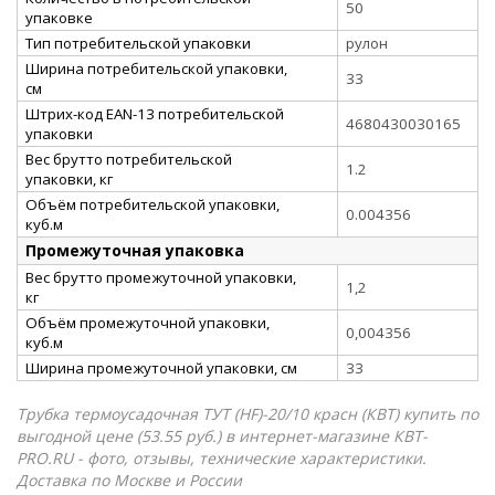
50
упаковке
Тип потребительской упаковки
рулон
Ширина потребительской упаковки,
33
см
Штрих-код EAN-13 потребительской
4680430030165
упаковки
Вес брутто потребительской
1.2
упаковки, кг
Объём потребительской упаковки,
0.004356
куб.м
Промежуточная упаковка
Вес брутто промежуточной упаковки,
1,2
кг
Объём промежуточной упаковки,
0,004356
куб.м
Ширина промежуточной упаковки, см
33
Трубка термоусадочная ТУТ (HF)-20/10 красн (КВТ) купить по
выгодной цене (53.55 руб.) в интернет-магазине КВТ-
PRO.RU - фото, отзывы, технические характеристики.
Доставка по Москве и России