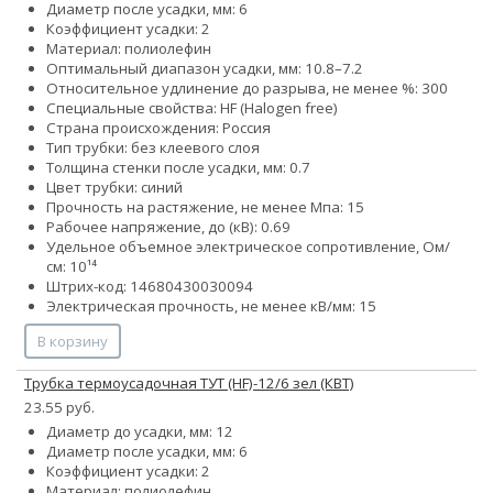
Диаметр после усадки, мм: 6
Коэффициент усадки: 2
Материал: полиолефин
Оптимальный диапазон усадки, мм: 10.8–7.2
Относительное удлинение до разрыва, не менее %: 300
Специальные свойства: HF (Halogen free)
Страна происхождения: Россия
Тип трубки: без клеевого слоя
Толщина стенки после усадки, мм: 0.7
Цвет трубки: синий
Прочность на растяжение, не менее Мпа: 15
Рабочее напряжение, до (кВ): 0.69
Удельное объемное электрическое сопротивление, Ом/
см: 10¹⁴
Штрих-код: 14680430030094
Электрическая прочность, не менее кВ/мм: 15
В корзину
Трубка термоусадочная ТУТ (HF)-12/6 зел (КВТ)
23.55 руб.
Диаметр до усадки, мм: 12
Диаметр после усадки, мм: 6
Коэффициент усадки: 2
Материал: полиолефин