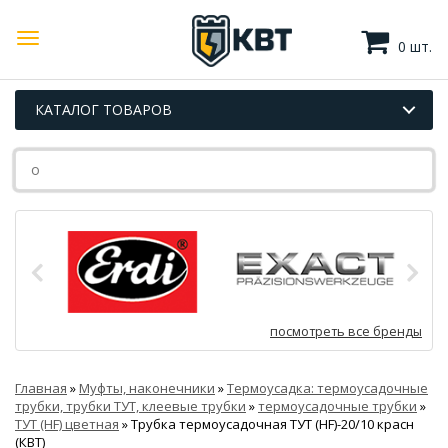
0 шт.
КАТАЛОГ ТОВАРОВ
посмотреть все бренды
Главная
»
Муфты, наконечники
»
Термоусадка: термоусадочные
трубки, трубки ТУТ, клеевые трубки
»
термоусадочные трубки
»
ТУТ (HF) цветная
»
Трубка термоусадочная ТУТ (HF)-20/10 красн
(КВТ)