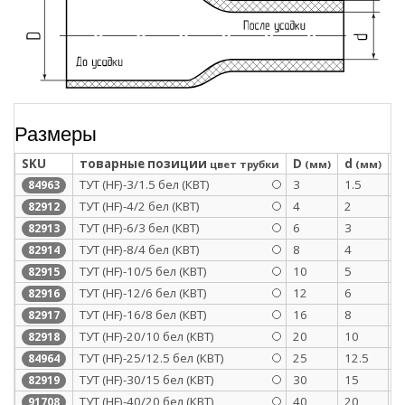
Размеры
SKU
товарные позиции
D
d
S
цвет трубки
(мм)
(мм)
ТУТ (HF)-3/1.5 бел (КВТ)
3
1.5
0
84963
ТУТ (HF)-4/2 бел (КВТ)
4
2
0
82912
ТУТ (HF)-6/3 бел (КВТ)
6
3
0
82913
ТУТ (HF)-8/4 бел (КВТ)
8
4
0
82914
ТУТ (HF)-10/5 бел (КВТ)
10
5
0
82915
ТУТ (HF)-12/6 бел (КВТ)
12
6
0
82916
ТУТ (HF)-16/8 бел (КВТ)
16
8
0
82917
ТУТ (HF)-20/10 бел (КВТ)
20
10
0
82918
ТУТ (HF)-25/12.5 бел (КВТ)
25
12.5
1
84964
ТУТ (HF)-30/15 бел (КВТ)
30
15
1
82919
ТУТ (HF)-40/20 бел (КВТ)
40
20
1
91708