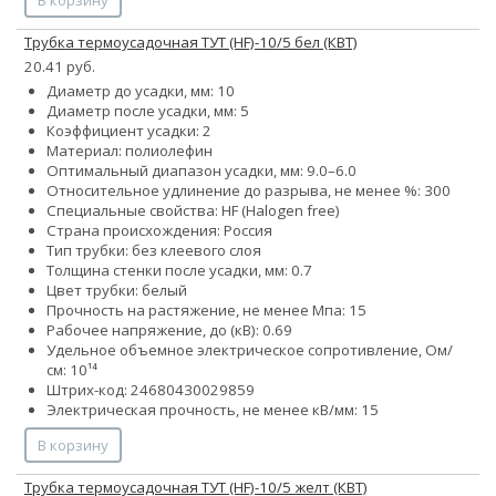
Трубка термоусадочная ТУТ (HF)-10/5 бел (КВТ)
20.41 руб.
Диаметр до усадки, мм: 10
Диаметр после усадки, мм: 5
Коэффициент усадки: 2
Материал: полиолефин
Оптимальный диапазон усадки, мм: 9.0–6.0
Относительное удлинение до разрыва, не менее %: 300
Специальные свойства: HF (Halogen free)
Страна происхождения: Россия
Тип трубки: без клеевого слоя
Толщина стенки после усадки, мм: 0.7
Цвет трубки: белый
Прочность на растяжение, не менее Мпа: 15
Рабочее напряжение, до (кВ): 0.69
Удельное объемное электрическое сопротивление, Ом/
см: 10¹⁴
Штрих-код: 24680430029859
Электрическая прочность, не менее кВ/мм: 15
В корзину
Трубка термоусадочная ТУТ (HF)-10/5 желт (КВТ)