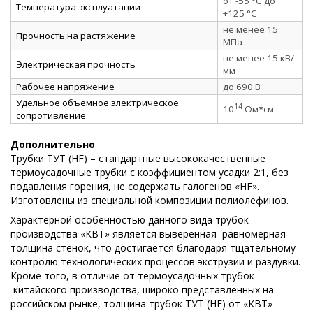
от -55 °C до
Температура эксплуатации
+125 °C
не менее 15
Прочность на растяжение
МПа
не менее 15 кВ/
Электрическая прочность
мм
Рабочее напряжение
до 690 В
Удельное объемное электрическое
14
10
Ом*см
сопротивление
Дополнительно
Трубки ТУТ (HF) – стандартные высококачественные
термоусадочные трубки с коэффициентом усадки 2:1, без
подавления горения, не содержать галогенов «HF».
Изготовлены из специальной композиции полиолефинов.
Характерной особенностью данного вида трубок
производства «КВТ» является выверенная равномерная
толщина стенок, что достигается благодаря тщательному
контролю технологических процессов экструзии и раздувки.
Кроме того, в отличие от термоусадочных трубок
китайского производства, широко представленных на
российском рынке, толщина трубок ТУТ (HF) от «КВТ»