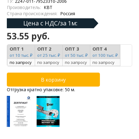
ТУ:
2247-011-79523310-2006
Производитель:
КВТ
Страна происхождения:
Россия
Цена с НДС/за 1м:
53.55 руб.
ОПТ 1
ОПТ 2
ОПТ 3
ОПТ 4
от 10 тыс. ₽
от 25 тыс. ₽
от 50 тыс. ₽
от 100 тыс. ₽
по запросу
по запросу
по запросу
по запросу
Отгрузка кратно упаковке: 50 м.