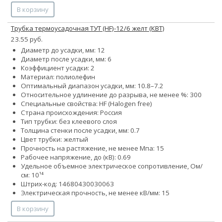
В корзину
Трубка термоусадочная ТУТ (HF)-12/6 желт (КВТ)
23.55 руб.
Диаметр до усадки, мм: 12
Диаметр после усадки, мм: 6
Коэффициент усадки: 2
Материал: полиолефин
Оптимальный диапазон усадки, мм: 10.8–7.2
Относительное удлинение до разрыва, не менее %: 300
Специальные свойства: HF (Halogen free)
Страна происхождения: Россия
Тип трубки: без клеевого слоя
Толщина стенки после усадки, мм: 0.7
Цвет трубки: желтый
Прочность на растяжение, не менее Мпа: 15
Рабочее напряжение, до (кВ): 0.69
Удельное объемное электрическое сопротивление, Ом/
см: 10¹⁴
Штрих-код: 14680430030063
Электрическая прочность, не менее кВ/мм: 15
В корзину