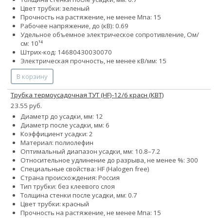
Цвет трубки: зеленый
Прочность на растяжение, не менее Мпа: 15
Рабочее напряжение, до (кВ): 0.69
Удельное объемное электрическое сопротивление, Ом/
см: 10¹⁴
Штрих-код: 14680430030070
Электрическая прочность, не менее кВ/мм: 15
В корзину
Трубка термоусадочная ТУТ (HF)-12/6 красн (КВТ)
23.55 руб.
Диаметр до усадки, мм: 12
Диаметр после усадки, мм: 6
Коэффициент усадки: 2
Материал: полиолефин
Оптимальный диапазон усадки, мм: 10.8–7.2
Относительное удлинение до разрыва, не менее %: 300
Специальные свойства: HF (Halogen free)
Страна происхождения: Россия
Тип трубки: без клеевого слоя
Толщина стенки после усадки, мм: 0.7
Цвет трубки: красный
Прочность на растяжение, не менее Мпа: 15