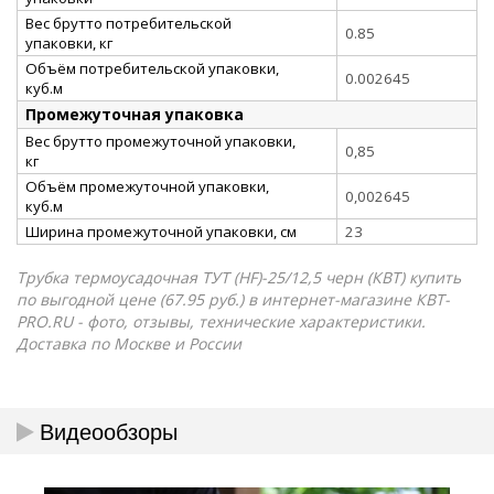
Вес брутто потребительской
0.85
упаковки, кг
Объём потребительской упаковки,
0.002645
куб.м
Промежуточная упаковка
Вес брутто промежуточной упаковки,
0,85
кг
Объём промежуточной упаковки,
0,002645
куб.м
Ширина промежуточной упаковки, см
23
Трубка термоусадочная ТУТ (HF)-25/12,5 черн (КВТ) купить
по выгодной цене (67.95 руб.) в интернет-магазине КВТ-
PRO.RU - фото, отзывы, технические характеристики.
Доставка по Москве и России
Видеообзоры