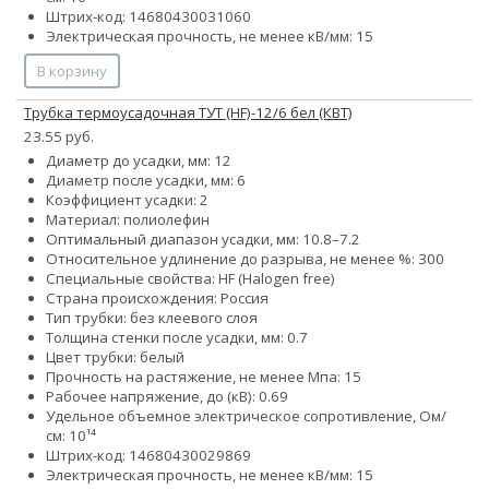
Штрих-код: 14680430031060
Электрическая прочность, не менее кВ/мм: 15
В корзину
Трубка термоусадочная ТУТ (HF)-12/6 бел (КВТ)
23.55 руб.
Диаметр до усадки, мм: 12
Диаметр после усадки, мм: 6
Коэффициент усадки: 2
Материал: полиолефин
Оптимальный диапазон усадки, мм: 10.8–7.2
Относительное удлинение до разрыва, не менее %: 300
Специальные свойства: HF (Halogen free)
Страна происхождения: Россия
Тип трубки: без клеевого слоя
Толщина стенки после усадки, мм: 0.7
Цвет трубки: белый
Прочность на растяжение, не менее Мпа: 15
Рабочее напряжение, до (кВ): 0.69
Удельное объемное электрическое сопротивление, Ом/
см: 10¹⁴
Штрих-код: 14680430029869
Электрическая прочность, не менее кВ/мм: 15