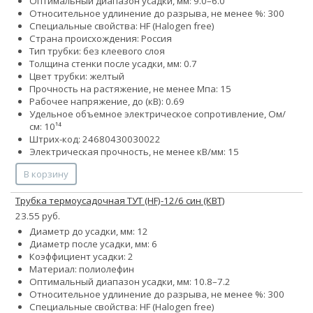
Оптимальный диапазон усадки, мм: 9.0–6.0
Относительное удлинение до разрыва, не менее %: 300
Специальные свойства: HF (Halogen free)
Страна происхождения: Россия
Тип трубки: без клеевого слоя
Толщина стенки после усадки, мм: 0.7
Цвет трубки: желтый
Прочность на растяжение, не менее Мпа: 15
Рабочее напряжение, до (кВ): 0.69
Удельное объемное электрическое сопротивление, Ом/
см: 10¹⁴
Штрих-код: 24680430030022
Электрическая прочность, не менее кВ/мм: 15
В корзину
Трубка термоусадочная ТУТ (HF)-12/6 син (КВТ)
23.55 руб.
Диаметр до усадки, мм: 12
Диаметр после усадки, мм: 6
Коэффициент усадки: 2
Материал: полиолефин
Оптимальный диапазон усадки, мм: 10.8–7.2
Относительное удлинение до разрыва, не менее %: 300
Специальные свойства: HF (Halogen free)