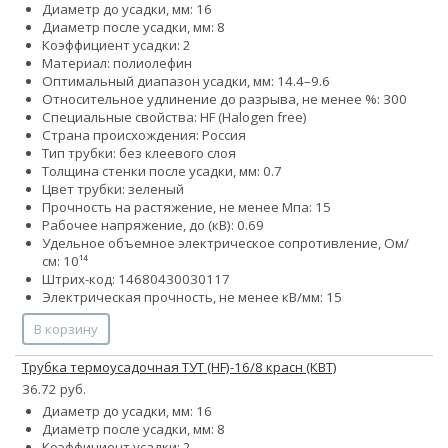
Диаметр до усадки, мм: 16
Диаметр после усадки, мм: 8
Коэффициент усадки: 2
Материал: полиолефин
Оптимальный диапазон усадки, мм: 14.4–9.6
Относительное удлинение до разрыва, не менее %: 300
Специальные свойства: HF (Halogen free)
Страна происхождения: Россия
Тип трубки: без клеевого слоя
Толщина стенки после усадки, мм: 0.7
Цвет трубки: зеленый
Прочность на растяжение, не менее Мпа: 15
Рабочее напряжение, до (кВ): 0.69
Удельное объемное электрическое сопротивление, Ом/
см: 10¹⁴
Штрих-код: 14680430030117
Электрическая прочность, не менее кВ/мм: 15
В корзину
Трубка термоусадочная ТУТ (HF)-16/8 красн (КВТ)
36.72 руб.
Диаметр до усадки, мм: 16
Диаметр после усадки, мм: 8
Коэффициент усадки: 2