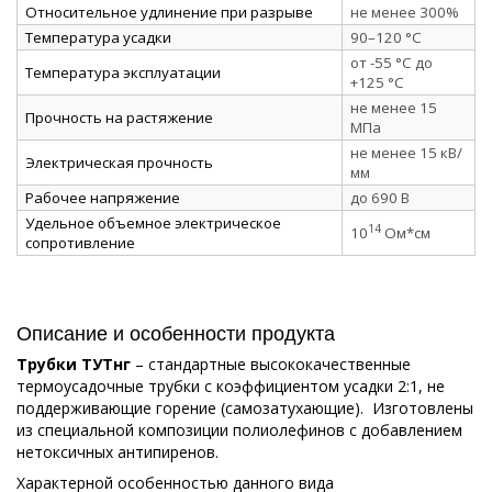
Относительное удлинение при разрыве
не менее 300%
Температура усадки
90–120 °C
от -55 °C до
Температура эксплуатации
+125 °C
не менее 15
Прочность на растяжение
МПа
не менее 15 кВ/
Электрическая прочность
мм
Рабочее напряжение
до 690 В
Удельное объемное электрическое
14
10
Ом*см
сопротивление
Описание и особенности продукта
Трубки ТУТнг
– стандартные высококачественные
термоусадочные трубки с коэффициентом усадки 2:1, не
поддерживающие горение (самозатухающие). Изготовлены
из специальной композиции полиолефинов с добавлением
нетоксичных антипиренов.
Характерной особенностью данного вида