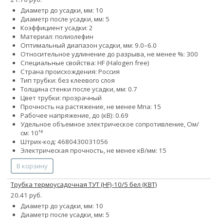
Диаметр до усадки, мм: 10
Диаметр после усадки, мм: 5
Коэффициент усадки: 2
Материал: полиолефин
Оптимальный диапазон усадки, мм: 9.0–6.0
Относительное удлинение до разрыва, не менее %: 300
Специальные свойства: HF (Halogen free)
Страна происхождения: Россия
Тип трубки: без клеевого слоя
Толщина стенки после усадки, мм: 0.7
Цвет трубки: прозрачный
Прочность на растяжение, не менее Мпа: 15
Рабочее напряжение, до (кВ): 0.69
Удельное объемное электрическое сопротивление, Ом/
см: 10¹⁴
Штрих-код: 4680430031056
Электрическая прочность, не менее кВ/мм: 15
В корзину
Трубка термоусадочная ТУТ (HF)-10/5 бел (КВТ)
20.41 руб.
Диаметр до усадки, мм: 10
Диаметр после усадки, мм: 5