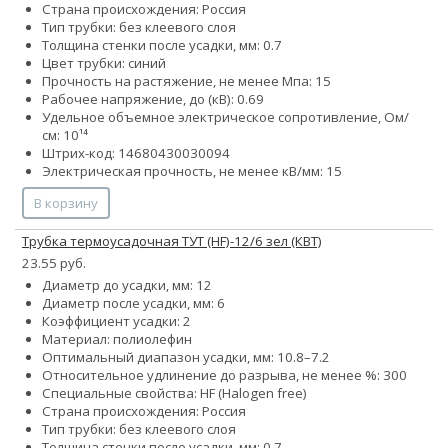
Страна происхождения: Россия
Тип трубки: без клеевого слоя
Толщина стенки после усадки, мм: 0.7
Цвет трубки: синий
Прочность на растяжение, не менее Мпа: 15
Рабочее напряжение, до (кВ): 0.69
Удельное объемное электрическое сопротивление, Ом/
см: 10¹⁴
Штрих-код: 14680430030094
Электрическая прочность, не менее кВ/мм: 15
В корзину
Трубка термоусадочная ТУТ (HF)-12/6 зел (КВТ)
23.55 руб.
Диаметр до усадки, мм: 12
Диаметр после усадки, мм: 6
Коэффициент усадки: 2
Материал: полиолефин
Оптимальный диапазон усадки, мм: 10.8–7.2
Относительное удлинение до разрыва, не менее %: 300
Специальные свойства: HF (Halogen free)
Страна происхождения: Россия
Тип трубки: без клеевого слоя
Толщина стенки после усадки, мм: 0.7