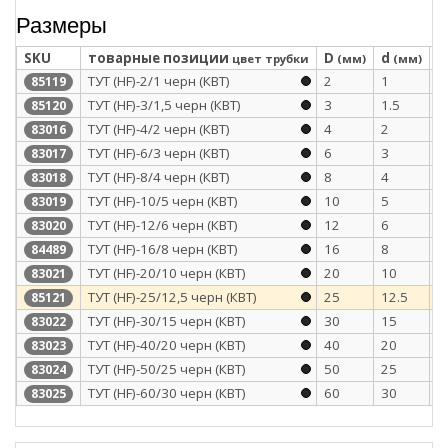
Размеры
SKU
товарные позиции
D
d
S
цвет трубки
(мм)
(мм)
ТУТ (HF)-2/1 черн (КВТ)
2
1
0
85119
ТУТ (HF)-3/1,5 черн (КВТ)
3
1.5
0
85120
ТУТ (HF)-4/2 черн (КВТ)
4
2
0
83016
ТУТ (HF)-6/3 черн (КВТ)
6
3
0
83017
ТУТ (HF)-8/4 черн (КВТ)
8
4
0
83018
ТУТ (HF)-10/5 черн (КВТ)
10
5
0
83019
ТУТ (HF)-12/6 черн (КВТ)
12
6
0
83020
ТУТ (HF)-16/8 черн (КВТ)
16
8
0
84489
ТУТ (HF)-20/10 черн (КВТ)
20
10
0
83021
ТУТ (HF)-25/12,5 черн (КВТ)
25
12.5
1
85121
ТУТ (HF)-30/15 черн (КВТ)
30
15
1
83022
ТУТ (HF)-40/20 черн (КВТ)
40
20
1
83023
ТУТ (HF)-50/25 черн (КВТ)
50
25
1
83024
ТУТ (HF)-60/30 черн (КВТ)
60
30
1
83025