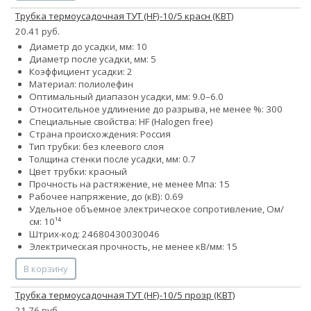
Трубка термоусадочная ТУТ (HF)-10/5 красн (КВТ)
20.41 руб.
Диаметр до усадки, мм: 10
Диаметр после усадки, мм: 5
Коэффициент усадки: 2
Материал: полиолефин
Оптимальный диапазон усадки, мм: 9.0–6.0
Относительное удлинение до разрыва, не менее %: 300
Специальные свойства: HF (Halogen free)
Страна происхождения: Россия
Тип трубки: без клеевого слоя
Толщина стенки после усадки, мм: 0.7
Цвет трубки: красный
Прочность на растяжение, не менее Мпа: 15
Рабочее напряжение, до (кВ): 0.69
Удельное объемное электрическое сопротивление, Ом/
см: 10¹⁴
Штрих-код: 24680430030046
Электрическая прочность, не менее кВ/мм: 15
В корзину
Трубка термоусадочная ТУТ (HF)-10/5 прозр (КВТ)
21.76 руб.