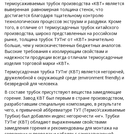
термоусаживаемых трубок производства «КВТ» является
выверенная равномерная толщина стенок, что
достигается благодаря тщательному контролю
технологических процессов экструзии и раздувки. Кроме
того, в отличие от термоусадочных трубок китайского
производства, широко представленных на российском
рынке, толщина трубок ТУТнг от «КВТ» значительно
больше, чем у низкокачественных бюджетных аналогов.
Высокие требования к изолирующим свойствам и
надежности продукции всегда отличали термоусадочные
изделия торговой марки «КВТ».
Термоусадочная трубка ТУТнг (КВТ) является негорючей,
дружелюбной к окружающей среде (environment friendly) и
безвредной для человека.
В составе трубок присутствуют вещества замедляющие
горение. Завод КВТ был первым в стране производством,
разработавшим специальную композицию, в результате
чего, к привычной аббревиатуре ТУТ (ТермоУсаживаемые
Трубки) был добавлен индекс негорючести «нг». Трубки
ТУТнг (КВТ) обладают выраженными свойствами
замедления горения и рекомендованы для монтажа на
современных проводах и кабелях с самозатухающей