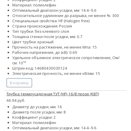
Материал: полиолефин
Оптимальный диапазон усадки, мм: 14.4–9.6
Относительное удлинение до разрыва, не менее %: 300
Специальные свойства: HF (Halogen free)
Страна происхождения: Россия
Тип трубки: без клеевого слоя
Толщина стенки после усадки, мм: 0.7
Цвет трубки: красный
Прочность на растяжение, не менее Мпа: 15
Рабочее напряжение, до (кВ): 0.69
Удельное объемное электрическое сопротивление, Ом/
см: 10¹⁴
Штрих-код: 14680430030124
Электрическая прочность, не менее кВ/мм: 15
В корзину
Трубка термоусадочная ТУТ (HF)-16/8 прозр (КВТ)
46.94 руб.
Диаметр до усадки, мм: 16
Диаметр после усадки, мм: 8
Коэффициент усадки: 2
Материал: полиолефин
Оптимальный диапазон усадки, мм: 14.4–9.6