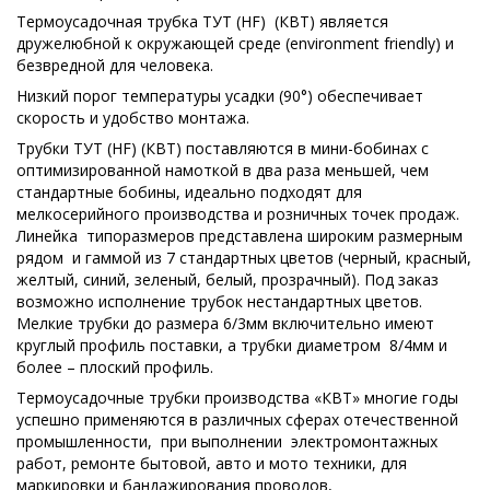
Термоусадочная трубка ТУТ (HF) (КВТ) является
дружелюбной к окружающей среде (environment friendly) и
безвредной для человека.
Низкий порог температуры усадки (90°) обеспечивает
скорость и удобство монтажа.
Трубки ТУТ (HF) (КВТ) поставляются в мини-бобинах с
оптимизированной намоткой в два раза меньшей, чем
стандартные бобины, идеально подходят для
мелкосерийного производства и розничных точек продаж.
Линейка типоразмеров представлена широким размерным
рядом и гаммой из 7 стандартных цветов (черный, красный,
желтый, синий, зеленый, белый, прозрачный). Под заказ
возможно исполнение трубок нестандартных цветов.
Мелкие трубки до размера 6/3мм включительно имеют
круглый профиль поставки, а трубки диаметром 8/4мм и
более – плоский профиль.
Термоусадочные трубки производства «КВТ» многие годы
успешно применяются в различных сферах отечественной
промышленности, при выполнении электромонтажных
работ, ремонте бытовой, авто и мото техники, для
маркировки и бандажирования проводов,