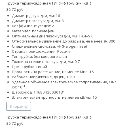
Трубка термоусадочная ТУТ (HF)-16/8 син (КВТ)
36.72 руб.
Диаметр до усадки, мм: 16
Диаметр после усадки, мм: 8
Коэффициент усадки: 2
Материал: полиолефин
Оптимальный диапазон усадки, мм: 14.4–9.6
Относительное удлинение до разрыва, не менее %: 300
Специальные свойства: HF (Halogen free)
Страна происхождения: Россия
Тип трубки: без клеевого слоя
Толщина стенки после усадки, мм: 0.7
Цвет трубки: синий
Прочность на растяжение, не менее Мпа: 15
Рабочее напряжение, до (кВ): 0.69
Удельное объемное электрическое сопротивление, Ом/
см: 10¹⁴
Штрих-код: 14680430030131
Электрическая прочность, не менее кВ/мм: 15
В корзину
Трубка термоусадочная ТУТ (HF)-16/8 зел (КВТ)
36.72 руб.