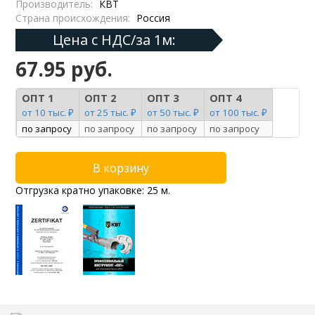
Производитель:
КВТ
Страна происхождения:
Россия
Цена с НДС/за 1м:
67.95 руб.
ОПТ 1
ОПТ 2
ОПТ 3
ОПТ 4
от 10 тыс. ₽
от 25 тыс. ₽
от 50 тыс. ₽
от 100 тыс. ₽
по запросу
по запросу
по запросу
по запросу
Отгрузка кратно упаковке: 25 м.