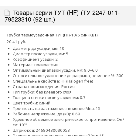
Товары серии ТУТ (HF) (ТУ 2247-011-
79523310 (92 шт.)
Трубка термоусадочная ТУТ (HF)-10/5 син (КВТ)
20.41 руб.
Диаметр до усадки, мм: 10
Диаметр после усадки, мм: 5
Коэффициент усадки: 2
Материал: полиолефин
Оптимальный диапазон усадки, мм: 9.0–6.0
Относительное удлинение до разрыва, не менее %: 300
Специальные свойства: HF (Halogen free)
Страна происхождения: Россия
Тип трубки: без клеевого слоя
Толщина стенки после усадки, мм: 0.7
Цвет трубки: синий
Прочность на растяжение, не менее Мпа: 15
Рабочее напряжение, до (кВ): 0.69
Удельное объемное электрическое сопротивление, Ом/
см: 10¹⁴
Штрих-код: 24680430030053
Электрическая прочность, не менее кВ/мм: 15