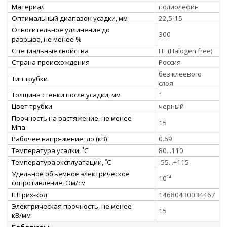
Материал
полиолефин
Оптимальный диапазон усадки, мм
22,5-15
Относительное удлинение до
300
разрыва, не менее %
Специальные свойства
HF (Halogen free)
Страна происхождения
Россия
без клеевого
Тип трубки
слоя
Толщина стенки после усадки, мм
1
Цвет трубки
черный
Прочность на растяжение, не менее
15
Мпа
Рабочее напряжение, до (кВ)
0.69
Температура усадки, ˚С
80...110
Температура эксплуатации, ˚С
-55...+115
Удельное объемное электрическое
10¹⁴
сопротивление, Ом/см
Штрих-код
14680430034467
Электрическая прочность, не менее
15
кВ/мм