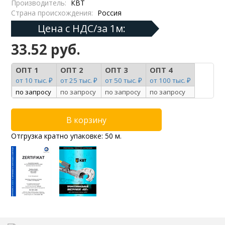
Производитель:
КВТ
Страна происхождения:
Россия
Цена с НДС/за 1м:
33.52 руб.
ОПТ 1
ОПТ 2
ОПТ 3
ОПТ 4
от 10 тыс. ₽
от 25 тыс. ₽
от 50 тыс. ₽
от 100 тыс. ₽
по запросу
по запросу
по запросу
по запросу
Отгрузка кратно упаковке: 50 м.