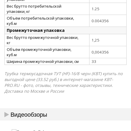
Вес брутто потребительской
1.25
упаковки, кг
Объём потребительской упаковки,
0.004356
куб.м
Промежуточная упаковка
Вес брутто промежуточной упаковки,
1,25
кг
Объём промежуточной упаковки,
0,004356
куб.м
Ширина промежуточной упаковки, см
33
Трубка термоусадочная ТУТ (HF)-16/8 черн (КВТ) купить по
выгодной цене (33.52 руб.) в интернет-магазине КВТ-
PRO.RU - фото, отзывы, технические характеристики.
Доставка по Москве и России
Видеообзоры