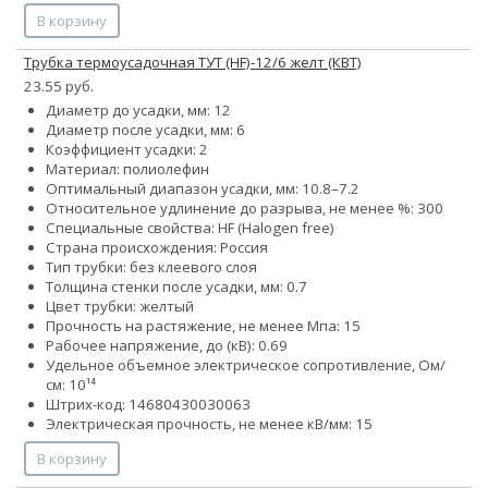
В корзину
Трубка термоусадочная ТУТ (HF)-12/6 желт (КВТ)
23.55 руб.
Диаметр до усадки, мм: 12
Диаметр после усадки, мм: 6
Коэффициент усадки: 2
Материал: полиолефин
Оптимальный диапазон усадки, мм: 10.8–7.2
Относительное удлинение до разрыва, не менее %: 300
Специальные свойства: HF (Halogen free)
Страна происхождения: Россия
Тип трубки: без клеевого слоя
Толщина стенки после усадки, мм: 0.7
Цвет трубки: желтый
Прочность на растяжение, не менее Мпа: 15
Рабочее напряжение, до (кВ): 0.69
Удельное объемное электрическое сопротивление, Ом/
см: 10¹⁴
Штрих-код: 14680430030063
Электрическая прочность, не менее кВ/мм: 15
В корзину