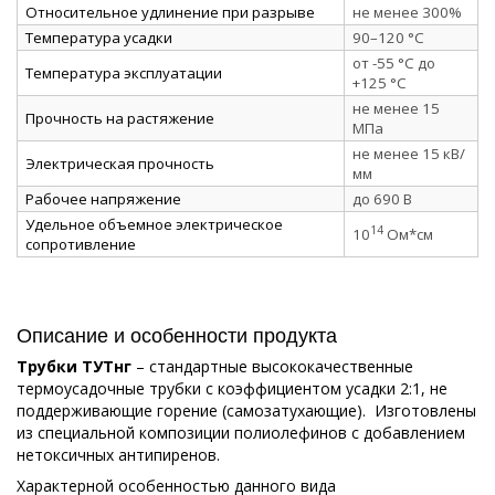
Относительное удлинение при разрыве
не менее 300%
Температура усадки
90–120 °C
от -55 °C до
Температура эксплуатации
+125 °C
не менее 15
Прочность на растяжение
МПа
не менее 15 кВ/
Электрическая прочность
мм
Рабочее напряжение
до 690 В
Удельное объемное электрическое
14
10
Ом*см
сопротивление
Описание и особенности продукта
Трубки ТУТнг
– стандартные высококачественные
термоусадочные трубки с коэффициентом усадки 2:1, не
поддерживающие горение (самозатухающие). Изготовлены
из специальной композиции полиолефинов с добавлением
нетоксичных антипиренов.
Характерной особенностью данного вида