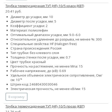
Трубка термоусадочная ТУТ (HF)-10/5 красн (КВТ)
20.41 руб.
Диаметр до усадки, мм: 10
Диаметр после усадки, мм: 5
Коэффициент усадки: 2
Материал: полиолефин
Оптимальный диапазон усадки, мм: 9.0–6.0
Относительное удлинение до разрыва, не менее %: 300
Специальные свойства: HF (Halogen free)
Страна происхождения: Россия
Тип трубки: без клеевого слоя
Толщина стенки после усадки, мм: 0.7
Цвет трубки: красный
Прочность на растяжение, не менее Мпа: 15
Рабочее напряжение, до (кВ): 0.69
Удельное объемное электрическое сопротивление, Ом/
см: 10¹⁴
Штрих-код: 24680430030046
Электрическая прочность, не менее кВ/мм: 15
В корзину
Трубка термоусадочная ТУТ (HF)-10/5 прозр (КВТ)
21.76 руб.