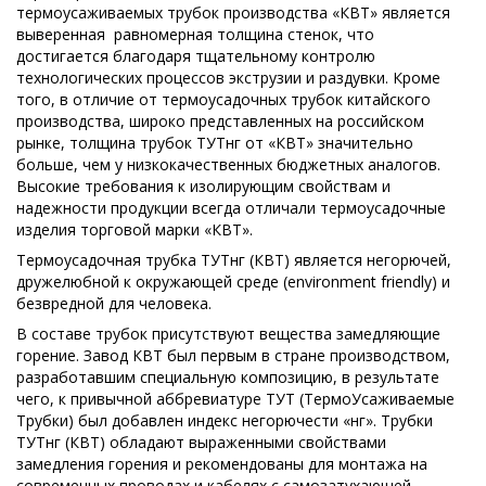
термоусаживаемых трубок производства «КВТ» является
выверенная равномерная толщина стенок, что
достигается благодаря тщательному контролю
технологических процессов экструзии и раздувки. Кроме
того, в отличие от термоусадочных трубок китайского
производства, широко представленных на российском
рынке, толщина трубок ТУТнг от «КВТ» значительно
больше, чем у низкокачественных бюджетных аналогов.
Высокие требования к изолирующим свойствам и
надежности продукции всегда отличали термоусадочные
изделия торговой марки «КВТ».
Термоусадочная трубка ТУТнг (КВТ) является негорючей,
дружелюбной к окружающей среде (environment friendly) и
безвредной для человека.
В составе трубок присутствуют вещества замедляющие
горение. Завод КВТ был первым в стране производством,
разработавшим специальную композицию, в результате
чего, к привычной аббревиатуре ТУТ (ТермоУсаживаемые
Трубки) был добавлен индекс негорючести «нг». Трубки
ТУТнг (КВТ) обладают выраженными свойствами
замедления горения и рекомендованы для монтажа на
современных проводах и кабелях с самозатухающей