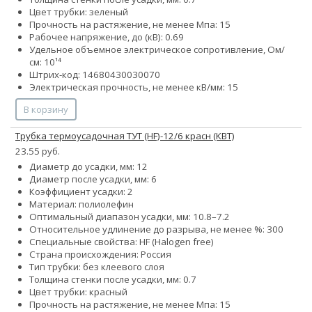
Цвет трубки: зеленый
Прочность на растяжение, не менее Мпа: 15
Рабочее напряжение, до (кВ): 0.69
Удельное объемное электрическое сопротивление, Ом/
см: 10¹⁴
Штрих-код: 14680430030070
Электрическая прочность, не менее кВ/мм: 15
В корзину
Трубка термоусадочная ТУТ (HF)-12/6 красн (КВТ)
23.55 руб.
Диаметр до усадки, мм: 12
Диаметр после усадки, мм: 6
Коэффициент усадки: 2
Материал: полиолефин
Оптимальный диапазон усадки, мм: 10.8–7.2
Относительное удлинение до разрыва, не менее %: 300
Специальные свойства: HF (Halogen free)
Страна происхождения: Россия
Тип трубки: без клеевого слоя
Толщина стенки после усадки, мм: 0.7
Цвет трубки: красный
Прочность на растяжение, не менее Мпа: 15