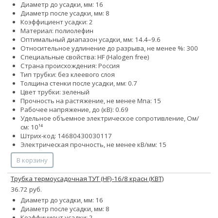
Диаметр до усадки, мм: 16
Диаметр после усадки, мм: 8
Коэффициент усадки: 2
Материал: полиолефин
Оптимальный диапазон усадки, мм: 14.4–9.6
Относительное удлинение до разрыва, не менее %: 300
Специальные свойства: HF (Halogen free)
Страна происхождения: Россия
Тип трубки: без клеевого слоя
Толщина стенки после усадки, мм: 0.7
Цвет трубки: зеленый
Прочность на растяжение, не менее Мпа: 15
Рабочее напряжение, до (кВ): 0.69
Удельное объемное электрическое сопротивление, Ом/
см: 10¹⁴
Штрих-код: 14680430030117
Электрическая прочность, не менее кВ/мм: 15
В корзину
Трубка термоусадочная ТУТ (HF)-16/8 красн (КВТ)
36.72 руб.
Диаметр до усадки, мм: 16
Диаметр после усадки, мм: 8
Коэффициент усадки: 2