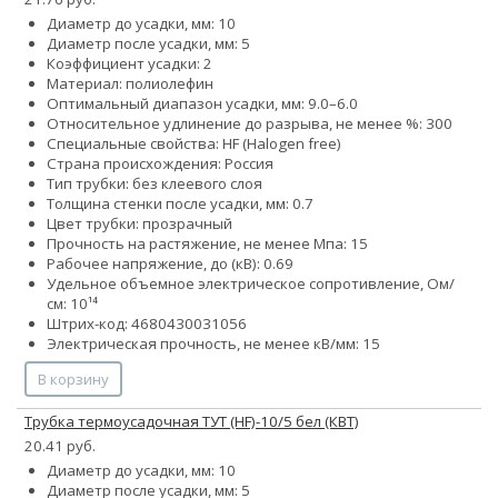
Диаметр до усадки, мм: 10
Диаметр после усадки, мм: 5
Коэффициент усадки: 2
Материал: полиолефин
Оптимальный диапазон усадки, мм: 9.0–6.0
Относительное удлинение до разрыва, не менее %: 300
Специальные свойства: HF (Halogen free)
Страна происхождения: Россия
Тип трубки: без клеевого слоя
Толщина стенки после усадки, мм: 0.7
Цвет трубки: прозрачный
Прочность на растяжение, не менее Мпа: 15
Рабочее напряжение, до (кВ): 0.69
Удельное объемное электрическое сопротивление, Ом/
см: 10¹⁴
Штрих-код: 4680430031056
Электрическая прочность, не менее кВ/мм: 15
В корзину
Трубка термоусадочная ТУТ (HF)-10/5 бел (КВТ)
20.41 руб.
Диаметр до усадки, мм: 10
Диаметр после усадки, мм: 5