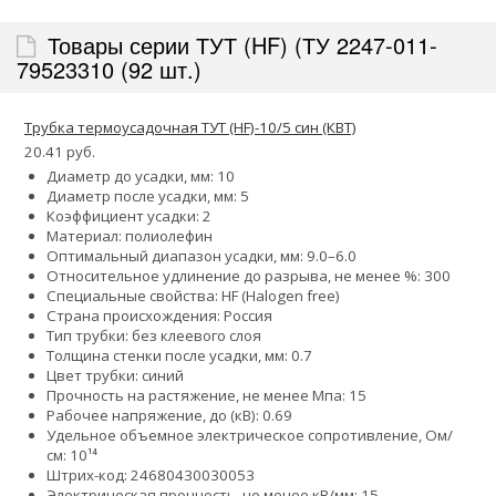
Товары серии ТУТ (HF) (ТУ 2247-011-
79523310 (92 шт.)
Трубка термоусадочная ТУТ (HF)-10/5 син (КВТ)
20.41 руб.
Диаметр до усадки, мм: 10
Диаметр после усадки, мм: 5
Коэффициент усадки: 2
Материал: полиолефин
Оптимальный диапазон усадки, мм: 9.0–6.0
Относительное удлинение до разрыва, не менее %: 300
Специальные свойства: HF (Halogen free)
Страна происхождения: Россия
Тип трубки: без клеевого слоя
Толщина стенки после усадки, мм: 0.7
Цвет трубки: синий
Прочность на растяжение, не менее Мпа: 15
Рабочее напряжение, до (кВ): 0.69
Удельное объемное электрическое сопротивление, Ом/
см: 10¹⁴
Штрих-код: 24680430030053
Электрическая прочность, не менее кВ/мм: 15