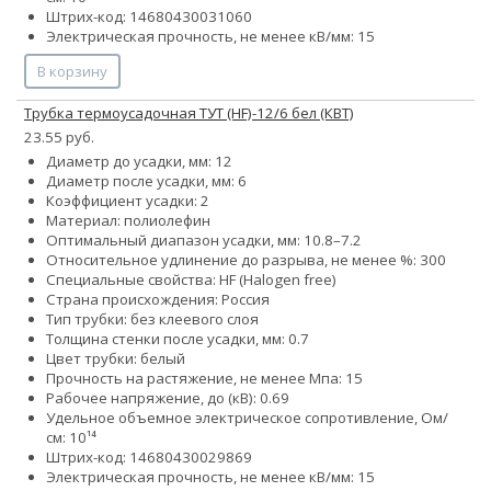
Штрих-код: 14680430031060
Электрическая прочность, не менее кВ/мм: 15
В корзину
Трубка термоусадочная ТУТ (HF)-12/6 бел (КВТ)
23.55 руб.
Диаметр до усадки, мм: 12
Диаметр после усадки, мм: 6
Коэффициент усадки: 2
Материал: полиолефин
Оптимальный диапазон усадки, мм: 10.8–7.2
Относительное удлинение до разрыва, не менее %: 300
Специальные свойства: HF (Halogen free)
Страна происхождения: Россия
Тип трубки: без клеевого слоя
Толщина стенки после усадки, мм: 0.7
Цвет трубки: белый
Прочность на растяжение, не менее Мпа: 15
Рабочее напряжение, до (кВ): 0.69
Удельное объемное электрическое сопротивление, Ом/
см: 10¹⁴
Штрих-код: 14680430029869
Электрическая прочность, не менее кВ/мм: 15