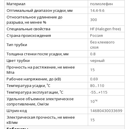
Материал
полиолефин
Оптимальный диапазон усадки, мм
14.4-9.6
Относительное удлинение до
300
разрыва, не менее %
Специальные свойства
HF (Halogen free)
Страна происхождения
Россия
без клеевого
Тип трубки
слоя
Толщина стенки после усадки, мм
0.8
Цвет трубки
черный
Прочность на растяжение, не менее
15
Мпа
Рабочее напряжение, до (кВ)
0.69
Температура усадки, ˚С
80...110
Температура эксплуатации, ˚С
-55...+115
Удельное объемное электрическое
10¹⁴
сопротивление, Ом/см
Штрих-код
14680430033699
Электрическая прочность, не менее
15
кВ/мм