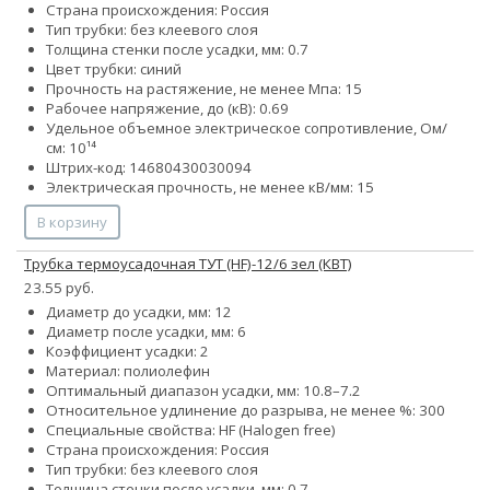
Страна происхождения: Россия
Тип трубки: без клеевого слоя
Толщина стенки после усадки, мм: 0.7
Цвет трубки: синий
Прочность на растяжение, не менее Мпа: 15
Рабочее напряжение, до (кВ): 0.69
Удельное объемное электрическое сопротивление, Ом/
см: 10¹⁴
Штрих-код: 14680430030094
Электрическая прочность, не менее кВ/мм: 15
В корзину
Трубка термоусадочная ТУТ (HF)-12/6 зел (КВТ)
23.55 руб.
Диаметр до усадки, мм: 12
Диаметр после усадки, мм: 6
Коэффициент усадки: 2
Материал: полиолефин
Оптимальный диапазон усадки, мм: 10.8–7.2
Относительное удлинение до разрыва, не менее %: 300
Специальные свойства: HF (Halogen free)
Страна происхождения: Россия
Тип трубки: без клеевого слоя
Толщина стенки после усадки, мм: 0.7