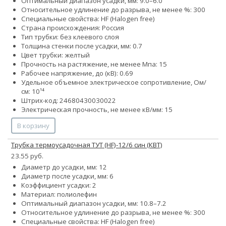
Оптимальный диапазон усадки, мм: 9.0–6.0
Относительное удлинение до разрыва, не менее %: 300
Специальные свойства: HF (Halogen free)
Страна происхождения: Россия
Тип трубки: без клеевого слоя
Толщина стенки после усадки, мм: 0.7
Цвет трубки: желтый
Прочность на растяжение, не менее Мпа: 15
Рабочее напряжение, до (кВ): 0.69
Удельное объемное электрическое сопротивление, Ом/
см: 10¹⁴
Штрих-код: 24680430030022
Электрическая прочность, не менее кВ/мм: 15
В корзину
Трубка термоусадочная ТУТ (HF)-12/6 син (КВТ)
23.55 руб.
Диаметр до усадки, мм: 12
Диаметр после усадки, мм: 6
Коэффициент усадки: 2
Материал: полиолефин
Оптимальный диапазон усадки, мм: 10.8–7.2
Относительное удлинение до разрыва, не менее %: 300
Специальные свойства: HF (Halogen free)