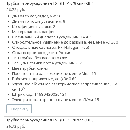
Трубка термоусадочная ТУТ (HF)-16/8 син (КВТ)
36.72 руб.
Диаметр до усадки, мм: 16
Диаметр после усадки, мм: 8
Коэффициент усадки: 2
Материал: полиолефин
Оптимальный диапазон усадки, мм: 14.4–9.6
Относительное удлинение до разрыва, не менее %: 300
Специальные свойства: HF (Halogen free)
Страна происхождения: Россия
Тип трубки: без клеевого слоя
Толщина стенки после усадки, мм: 0.7
Цвет трубки: синий
Прочность на растяжение, не менее Мпа: 15
Рабочее напряжение, до (кВ): 0.69
Удельное объемное электрическое сопротивление, Ом/
см: 10¹⁴
Штрих-код: 14680430030131
Электрическая прочность, не менее кВ/мм: 15
В корзину
Трубка термоусадочная ТУТ (HF)-16/8 зел (КВТ)
36.72 руб.