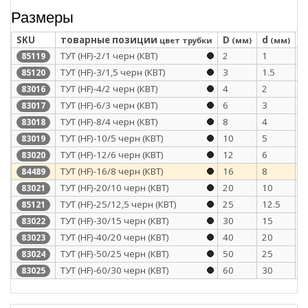
Размеры
SKU
товарные позиции
D
d
S
цвет трубки
(мм)
(мм)
ТУТ (HF)-2/1 черн (КВТ)
2
1
0
85119
ТУТ (HF)-3/1,5 черн (КВТ)
3
1.5
0
85120
ТУТ (HF)-4/2 черн (КВТ)
4
2
0
83016
ТУТ (HF)-6/3 черн (КВТ)
6
3
0
83017
ТУТ (HF)-8/4 черн (КВТ)
8
4
0
83018
ТУТ (HF)-10/5 черн (КВТ)
10
5
0
83019
ТУТ (HF)-12/6 черн (КВТ)
12
6
0
83020
ТУТ (HF)-16/8 черн (КВТ)
16
8
0
84489
ТУТ (HF)-20/10 черн (КВТ)
20
10
0
83021
ТУТ (HF)-25/12,5 черн (КВТ)
25
12.5
1
85121
ТУТ (HF)-30/15 черн (КВТ)
30
15
1
83022
ТУТ (HF)-40/20 черн (КВТ)
40
20
1
83023
ТУТ (HF)-50/25 черн (КВТ)
50
25
1
83024
ТУТ (HF)-60/30 черн (КВТ)
60
30
1
83025