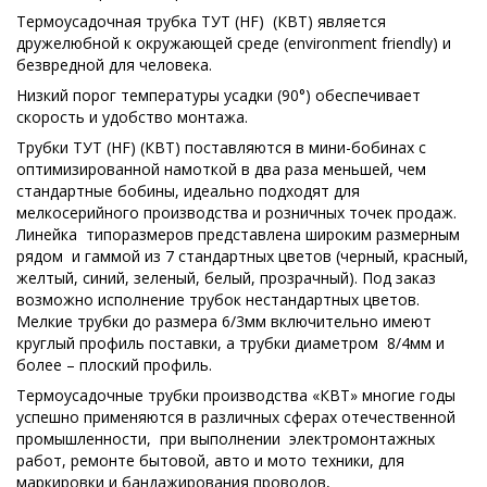
Термоусадочная трубка ТУТ (HF) (КВТ) является
дружелюбной к окружающей среде (environment friendly) и
безвредной для человека.
Низкий порог температуры усадки (90°) обеспечивает
скорость и удобство монтажа.
Трубки ТУТ (HF) (КВТ) поставляются в мини-бобинах с
оптимизированной намоткой в два раза меньшей, чем
стандартные бобины, идеально подходят для
мелкосерийного производства и розничных точек продаж.
Линейка типоразмеров представлена широким размерным
рядом и гаммой из 7 стандартных цветов (черный, красный,
желтый, синий, зеленый, белый, прозрачный). Под заказ
возможно исполнение трубок нестандартных цветов.
Мелкие трубки до размера 6/3мм включительно имеют
круглый профиль поставки, а трубки диаметром 8/4мм и
более – плоский профиль.
Термоусадочные трубки производства «КВТ» многие годы
успешно применяются в различных сферах отечественной
промышленности, при выполнении электромонтажных
работ, ремонте бытовой, авто и мото техники, для
маркировки и бандажирования проводов,