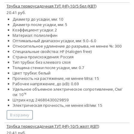
Трубка термоусадочная ТУТ (HF)-10/5 бел (КВТ)
20.41 руб.
Диаметр до усадки, мм: 10
Диаметр после усадки, мм: 5
Коэффициент усадки: 2
Материал: полиолефин
Оптимальный диапазон усадки, мм: 9.0–6.0
Относительное удлинение до разрыва, не менее %: 300
Специальные свойства: HF (Halogen free)
Страна происхождения: Россия
Тип трубки: без клеевого слоя
Толщина стенки после усадки, мм: 0.7
Цвет трубки: белый
Прочность на растяжение, не менее Мпа: 15
Рабочее напряжение, до (кВ): 0.69
Удельное объемное электрическое сопротивление, Ом/
см: 10¹⁴
Штрих-код: 24680430029859
Электрическая прочность, не менее кВ/мм: 15
В корзину
Трубка термоусадочная ТУТ (HF)-10/5 желт (КВТ)
20.41 руб.