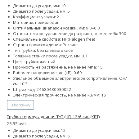
Диаметр до усадки, мм: 10
Диаметр после усадки, мм: 5
Коэффициент усадки: 2
Материал: полиолефин
Оптимальный диапазон усадки, мм: 9.0–6.0
Относительное удлинение до разрыва, не менее %: 300
Специальные свойства: HF (Halogen free)
Страна происхождения: Россия
Тип трубки: без клеевого слоя
Толщина стенки после усадки, мм: 0.7
Цвет трубки: желтый
Прочность на растяжение, не менее Мпа: 15
Рабочее напряжение, до (кВ): 0.69
Удельное объемное электрическое сопротивление, Ом/
см: 10¹⁴
Штрих-код: 24680430030022
Электрическая прочность, не менее кВ/мм: 15
В корзину
Трубка термоусадочная ТУТ (HF)-12/6 син (КВТ)
23.55 руб.
Диаметр до усадки, мм: 12
Диаметр после усадки, мм: 6