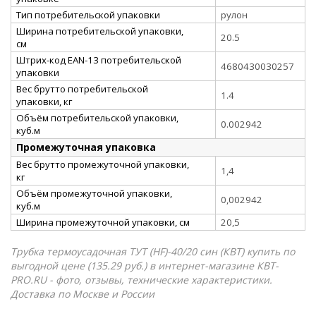
Тип потребительской упаковки
рулон
Ширина потребительской упаковки,
20.5
см
Штрих-код EAN-13 потребительской
4680430030257
упаковки
Вес брутто потребительской
1.4
упаковки, кг
Объём потребительской упаковки,
0.002942
куб.м
Промежуточная упаковка
Вес брутто промежуточной упаковки,
1,4
кг
Объём промежуточной упаковки,
0,002942
куб.м
Ширина промежуточной упаковки, см
20,5
Трубка термоусадочная ТУТ (HF)-40/20 син (КВТ) купить по
выгодной цене (135.29 руб.) в интернет-магазине КВТ-
PRO.RU - фото, отзывы, технические характеристики.
Доставка по Москве и России