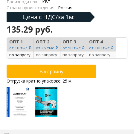
Производитель:
КВТ
Страна происхождения:
Россия
Цена с НДС/за 1м:
135.29 руб.
ОПТ 1
ОПТ 2
ОПТ 3
ОПТ 4
от 10 тыс. ₽
от 25 тыс. ₽
от 50 тыс. ₽
от 100 тыс. ₽
по запросу
по запросу
по запросу
по запросу
Отгрузка кратно упаковке: 25 м.