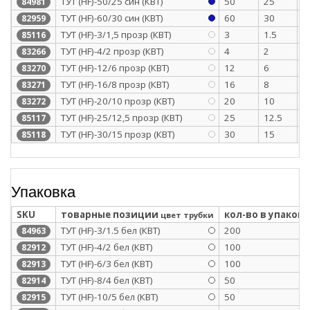
ТУТ (HF)-50/25 син (КВТ)
50
25
1
84981
ТУТ (HF)-60/30 син (КВТ)
60
30
1
82959
ТУТ (HF)-3/1,5 прозр (КВТ)
3
1.5
0
85116
ТУТ (HF)-4/2 прозр (КВТ)
4
2
0
83266
ТУТ (HF)-12/6 прозр (КВТ)
12
6
0
83270
ТУТ (HF)-16/8 прозр (КВТ)
16
8
0
83271
ТУТ (HF)-20/10 прозр (КВТ)
20
10
0
83272
ТУТ (HF)-25/12,5 прозр (КВТ)
25
12.5
1
85117
ТУТ (HF)-30/15 прозр (КВТ)
30
15
1
85118
Упаковка
SKU
товарные позиции
кол-во в упаковк
цвет трубки
ТУТ (HF)-3/1.5 бел (КВТ)
200
84963
ТУТ (HF)-4/2 бел (КВТ)
100
82912
ТУТ (HF)-6/3 бел (КВТ)
100
82913
ТУТ (HF)-8/4 бел (КВТ)
50
82914
ТУТ (HF)-10/5 бел (КВТ)
50
82915