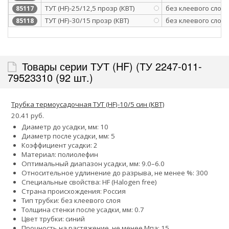
ТУТ (HF)-25/12,5 прозр (КВТ)
без клеевого слоя
85117
ТУТ (HF)-30/15 прозр (КВТ)
без клеевого слоя
85118
Товары серии ТУТ (HF) (ТУ 2247-011-
79523310 (92 шт.)
Трубка термоусадочная ТУТ (HF)-10/5 син (КВТ)
20.41 руб.
Диаметр до усадки, мм: 10
Диаметр после усадки, мм: 5
Коэффициент усадки: 2
Материал: полиолефин
Оптимальный диапазон усадки, мм: 9.0–6.0
Относительное удлинение до разрыва, не менее %: 300
Специальные свойства: HF (Halogen free)
Страна происхождения: Россия
Тип трубки: без клеевого слоя
Толщина стенки после усадки, мм: 0.7
Цвет трубки: синий
Прочность на растяжение, не менее Мпа: 15