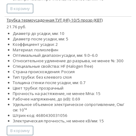
В корзину
Трубка термоусадочная ТУТ (HF)-10/5 прозр (КВТ)
21.76 руб.
Диаметр до усадки, мм: 10
Диаметр после усадки, мм: 5
Коэффициент усадки: 2
Материал: полиолефин
Оптимальный диапазон усадки, мм: 9.0–6.0
Относительное удлинение до разрыва, не менее %: 300
Специальные свойства: HF (Halogen free)
Страна происхождения: Россия
Тип трубки: без клеевого слоя
Толщина стенки после усадки, мм: 0.7
Цвет трубки: прозрачный
Прочность на растяжение, не менее Мпа: 15
Рабочее напряжение, до (кВ): 0.69
Удельное объемное электрическое сопротивление, Ом/
см: 10¹⁴
Штрих-код: 4680430031056
Электрическая прочность, не менее кВ/мм: 15
В корзину