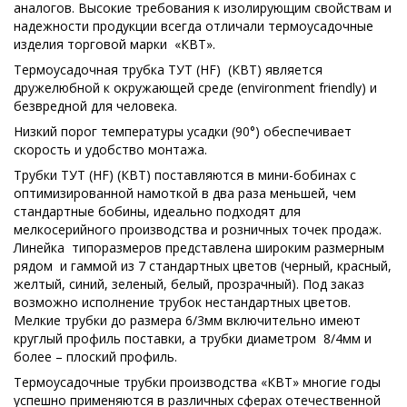
аналогов. Высокие требования к изолирующим свойствам и
надежности продукции всегда отличали термоусадочные
изделия торговой марки «КВТ».
Термоусадочная трубка ТУТ (HF) (КВТ) является
дружелюбной к окружающей среде (environment friendly) и
безвредной для человека.
Низкий порог температуры усадки (90°) обеспечивает
скорость и удобство монтажа.
Трубки ТУТ (HF) (КВТ) поставляются в мини-бобинах с
оптимизированной намоткой в два раза меньшей, чем
стандартные бобины, идеально подходят для
мелкосерийного производства и розничных точек продаж.
Линейка типоразмеров представлена широким размерным
рядом и гаммой из 7 стандартных цветов (черный, красный,
желтый, синий, зеленый, белый, прозрачный). Под заказ
возможно исполнение трубок нестандартных цветов.
Мелкие трубки до размера 6/3мм включительно имеют
круглый профиль поставки, а трубки диаметром 8/4мм и
более – плоский профиль.
Термоусадочные трубки производства «КВТ» многие годы
успешно применяются в различных сферах отечественной