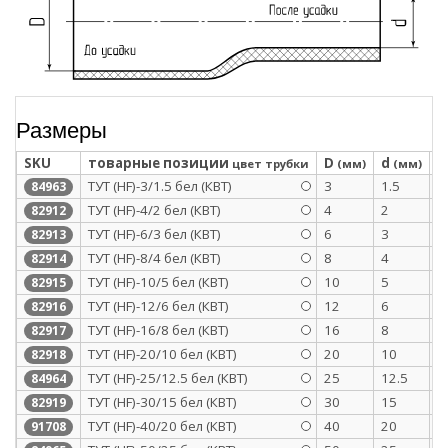
Размеры
SKU
товарные позиции
D
d
S
цвет трубки
(мм)
(мм)
ТУТ (HF)-3/1.5 бел (КВТ)
3
1.5
0
84963
ТУТ (HF)-4/2 бел (КВТ)
4
2
0
82912
ТУТ (HF)-6/3 бел (КВТ)
6
3
0
82913
ТУТ (HF)-8/4 бел (КВТ)
8
4
0
82914
ТУТ (HF)-10/5 бел (КВТ)
10
5
0
82915
ТУТ (HF)-12/6 бел (КВТ)
12
6
0
82916
ТУТ (HF)-16/8 бел (КВТ)
16
8
0
82917
ТУТ (HF)-20/10 бел (КВТ)
20
10
0
82918
ТУТ (HF)-25/12.5 бел (КВТ)
25
12.5
1
84964
ТУТ (HF)-30/15 бел (КВТ)
30
15
1
82919
ТУТ (HF)-40/20 бел (КВТ)
40
20
1
91708