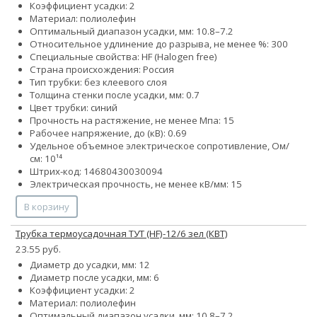
Коэффициент усадки: 2
Материал: полиолефин
Оптимальный диапазон усадки, мм: 10.8–7.2
Относительное удлинение до разрыва, не менее %: 300
Специальные свойства: HF (Halogen free)
Страна происхождения: Россия
Тип трубки: без клеевого слоя
Толщина стенки после усадки, мм: 0.7
Цвет трубки: синий
Прочность на растяжение, не менее Мпа: 15
Рабочее напряжение, до (кВ): 0.69
Удельное объемное электрическое сопротивление, Ом/
см: 10¹⁴
Штрих-код: 14680430030094
Электрическая прочность, не менее кВ/мм: 15
В корзину
Трубка термоусадочная ТУТ (HF)-12/6 зел (КВТ)
23.55 руб.
Диаметр до усадки, мм: 12
Диаметр после усадки, мм: 6
Коэффициент усадки: 2
Материал: полиолефин
Оптимальный диапазон усадки, мм: 10.8–7.2