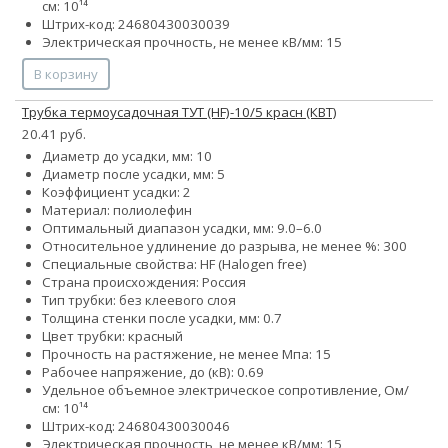
см: 10¹⁴
Штрих-код: 24680430030039
Электрическая прочность, не менее кВ/мм: 15
В корзину
Трубка термоусадочная ТУТ (HF)-10/5 красн (КВТ)
20.41 руб.
Диаметр до усадки, мм: 10
Диаметр после усадки, мм: 5
Коэффициент усадки: 2
Материал: полиолефин
Оптимальный диапазон усадки, мм: 9.0–6.0
Относительное удлинение до разрыва, не менее %: 300
Специальные свойства: HF (Halogen free)
Страна происхождения: Россия
Тип трубки: без клеевого слоя
Толщина стенки после усадки, мм: 0.7
Цвет трубки: красный
Прочность на растяжение, не менее Мпа: 15
Рабочее напряжение, до (кВ): 0.69
Удельное объемное электрическое сопротивление, Ом/
см: 10¹⁴
Штрих-код: 24680430030046
Электрическая прочность, не менее кВ/мм: 15