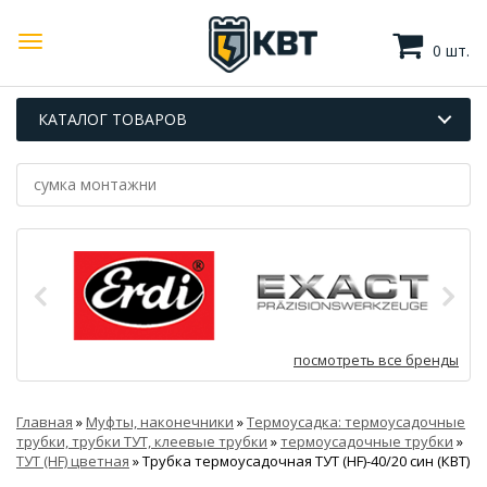
0 шт.
КАТАЛОГ ТОВАРОВ
посмотреть все бренды
Главная
»
Муфты, наконечники
»
Термоусадка: термоусадочные
трубки, трубки ТУТ, клеевые трубки
»
термоусадочные трубки
»
ТУТ (HF) цветная
»
Трубка термоусадочная ТУТ (HF)-40/20 син (КВТ)