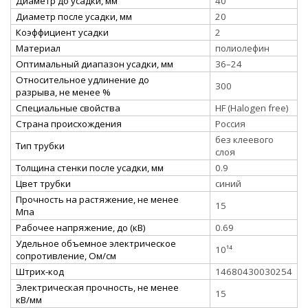
Диаметр до усадки, мм
40
Диаметр после усадки, мм
20
Коэффициент усадки
2
Материал
полиолефин
Оптимальный диапазон усадки, мм
36–24
Относительное удлинение до
300
разрыва, не менее %
Специальные свойства
HF (Halogen free)
Страна происхождения
Россия
без клеевого
Тип трубки
слоя
Толщина стенки после усадки, мм
0.9
Цвет трубки
синий
Прочность на растяжение, не менее
15
Мпа
Рабочее напряжение, до (кВ)
0.69
Удельное объемное электрическое
10¹⁴
сопротивление, Ом/см
Штрих-код
14680430030254
Электрическая прочность, не менее
15
кВ/мм