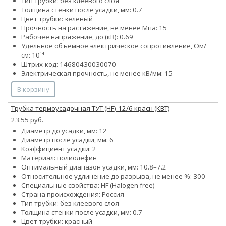
Тип трубки: без клеевого слоя
Толщина стенки после усадки, мм: 0.7
Цвет трубки: зеленый
Прочность на растяжение, не менее Мпа: 15
Рабочее напряжение, до (кВ): 0.69
Удельное объемное электрическое сопротивление, Ом/
см: 10¹⁴
Штрих-код: 14680430030070
Электрическая прочность, не менее кВ/мм: 15
В корзину
Трубка термоусадочная ТУТ (HF)-12/6 красн (КВТ)
23.55 руб.
Диаметр до усадки, мм: 12
Диаметр после усадки, мм: 6
Коэффициент усадки: 2
Материал: полиолефин
Оптимальный диапазон усадки, мм: 10.8–7.2
Относительное удлинение до разрыва, не менее %: 300
Специальные свойства: HF (Halogen free)
Страна происхождения: Россия
Тип трубки: без клеевого слоя
Толщина стенки после усадки, мм: 0.7
Цвет трубки: красный