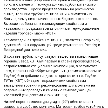
того, в отличие от термоусадочных трубок китайского
производства, широко представленных на российском
рынке, толщина трубок ТУТнг от «КВТ» значительно
больше, чем у низкокачественных бюджетных аналогов.
Высокие требования к изолирующим свойствам и
надежности продукции всегда отличали термоусадочные
изделия торговой марки «КВТ».
Термоусадочная трубка ТУТнг (КВТ) является негорючей,
дружелюбной к окружающей среде (environment friendly) и
безвредной для человека.
В составе трубок присутствуют вещества замедляющие
горение. Завод КВТ был первым в стране производством,
разработавшим специальную композицию, в результате
чего, к привычной аббревиатуре ТУТ (ТермоУсаживаемые
Трубки) был добавлен индекс негорючести «нг». Трубки
ТУТнг (КВТ) обладают выраженными свойствами
замедления горения и рекомендованы для монтажа на
современных проводах и кабелях с самозатухающей
изоляцией (с индексами «нг» и «нг LS»).
Низкий порог температуры усадки (90°) обеспечивает
скорость и удобство монтажа. Материал трубок устойчив к