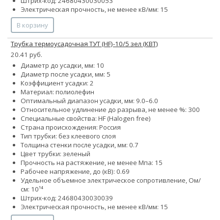
Штрих-код: 24680430030053
Электрическая прочность, не менее кВ/мм: 15
В корзину
Трубка термоусадочная ТУТ (HF)-10/5 зел (КВТ)
20.41 руб.
Диаметр до усадки, мм: 10
Диаметр после усадки, мм: 5
Коэффициент усадки: 2
Материал: полиолефин
Оптимальный диапазон усадки, мм: 9.0–6.0
Относительное удлинение до разрыва, не менее %: 300
Специальные свойства: HF (Halogen free)
Страна происхождения: Россия
Тип трубки: без клеевого слоя
Толщина стенки после усадки, мм: 0.7
Цвет трубки: зеленый
Прочность на растяжение, не менее Мпа: 15
Рабочее напряжение, до (кВ): 0.69
Удельное объемное электрическое сопротивление, Ом/
см: 10¹⁴
Штрих-код: 24680430030039
Электрическая прочность, не менее кВ/мм: 15