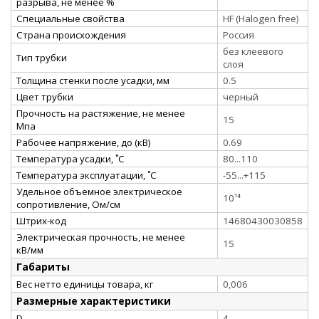
разрыва, не менее %
Специальные свойства
HF (Halogen free)
Страна происхождения
Россия
без клеевого
Тип трубки
слоя
Толщина стенки после усадки, мм
0.5
Цвет трубки
черный
Прочность на растяжение, не менее
15
Мпа
Рабочее напряжение, до (кВ)
0.69
Температура усадки, ˚С
80...110
Температура эксплуатации, ˚С
-55...+115
Удельное объемное электрическое
10¹⁴
сопротивление, Ом/см
Штрих-код
14680430030858
Электрическая прочность, не менее
15
кВ/мм
Габариты
Вес нетто единицы товара, кг
0,006
Размерные характеристики
D
4