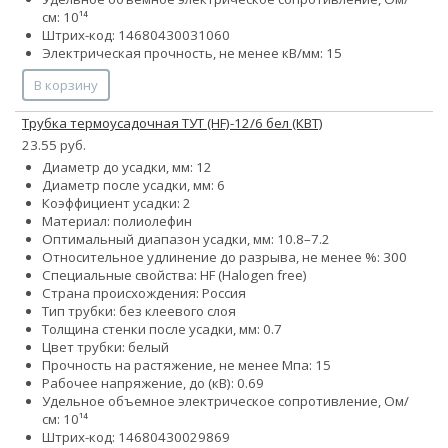
см: 10¹⁴
Штрих-код: 14680430031060
Электрическая прочность, не менее кВ/мм: 15
В корзину
Трубка термоусадочная ТУТ (HF)-12/6 бел (КВТ)
23.55 руб.
Диаметр до усадки, мм: 12
Диаметр после усадки, мм: 6
Коэффициент усадки: 2
Материал: полиолефин
Оптимальный диапазон усадки, мм: 10.8–7.2
Относительное удлинение до разрыва, не менее %: 300
Специальные свойства: HF (Halogen free)
Страна происхождения: Россия
Тип трубки: без клеевого слоя
Толщина стенки после усадки, мм: 0.7
Цвет трубки: белый
Прочность на растяжение, не менее Мпа: 15
Рабочее напряжение, до (кВ): 0.69
Удельное объемное электрическое сопротивление, Ом/
см: 10¹⁴
Штрих-код: 14680430029869