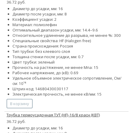
36.72 руб.
Диаметр до усадки, мм: 16
Диаметр после усадки, мм: 8
Коэффициент усадки: 2
Материал: полиолефин
Оптимальный диапазон усадки, мм: 14.4–9.6
Относительное удлинение до разрыва, не менее %: 300
Специальные свойства: HF (Halogen free)
Страна происхождения: Россия
Тип трубки: без клеевого слоя
Толщина стенки после усадки, мм: 0.7
Цвет трубки: зеленый
Прочность на растяжение, не менее Мпа: 15
Рабочее напряжение, до (кВ): 0.69
Удельное объемное электрическое сопротивление, Ом/
см: 10¹⁴
Штрих-код: 14680430030117
Электрическая прочность, не менее кВ/мм: 15
В корзину
Трубка термоусадочная ТУТ (HF)-16/8 красн (КВТ)
36.72 руб.
Диаметр до усадки, мм: 16