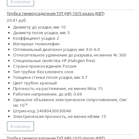
В корзину
Трубка термоусадочная ТУТ (HF)-10/5 красн (КВТ)
20.41 руб.
Диаметр до усадки, мм: 10
Диаметр после усадки, мм: 5
Коэффициент усадки: 2
Материал: полиолефин
Оптимальный диапазон усадки, мм: 9.0–6.0
Относительное удлинение до разрыва, не менее %: 300
Специальные свойства: HF (Halogen free)
Страна происхождения: Россия
Тип трубки: без клеевого слоя
Толщина стенки после усадки, мм: 0.7
Цвет трубки: красный
Прочность на растяжение, не менее Мпа: 15
Рабочее напряжение, до (кВ): 0.69
Удельное объемное электрическое сопротивление, Ом/
см: 10¹⁴
Штрих-код: 24680430030046
Электрическая прочность, не менее кВ/мм: 15
В корзину
Трубка термоусадочная ТУТ (HF)-10/5 прозр (КВТ)