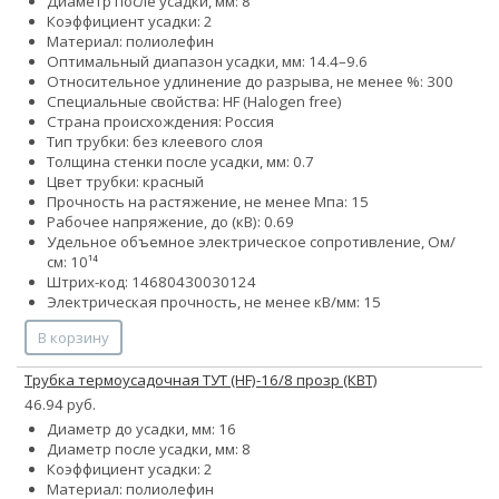
Диаметр после усадки, мм: 8
Коэффициент усадки: 2
Материал: полиолефин
Оптимальный диапазон усадки, мм: 14.4–9.6
Относительное удлинение до разрыва, не менее %: 300
Специальные свойства: HF (Halogen free)
Страна происхождения: Россия
Тип трубки: без клеевого слоя
Толщина стенки после усадки, мм: 0.7
Цвет трубки: красный
Прочность на растяжение, не менее Мпа: 15
Рабочее напряжение, до (кВ): 0.69
Удельное объемное электрическое сопротивление, Ом/
см: 10¹⁴
Штрих-код: 14680430030124
Электрическая прочность, не менее кВ/мм: 15
В корзину
Трубка термоусадочная ТУТ (HF)-16/8 прозр (КВТ)
46.94 руб.
Диаметр до усадки, мм: 16
Диаметр после усадки, мм: 8
Коэффициент усадки: 2
Материал: полиолефин