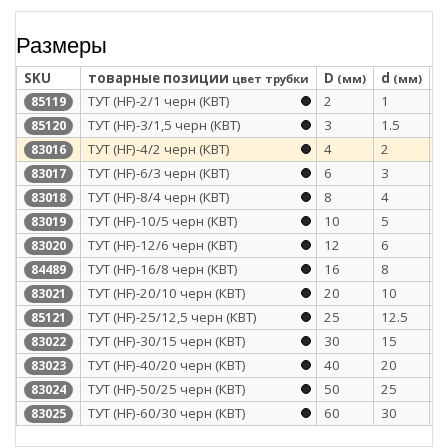
Размеры
SKU
товарные позиции
D
d
S
цвет трубки
(мм)
(мм)
ТУТ (HF)-2/1 черн (КВТ)
2
1
0
85119
ТУТ (HF)-3/1,5 черн (КВТ)
3
1.5
0
85120
ТУТ (HF)-4/2 черн (КВТ)
4
2
0
83016
ТУТ (HF)-6/3 черн (КВТ)
6
3
0
83017
ТУТ (HF)-8/4 черн (КВТ)
8
4
0
83018
ТУТ (HF)-10/5 черн (КВТ)
10
5
0
83019
ТУТ (HF)-12/6 черн (КВТ)
12
6
0
83020
ТУТ (HF)-16/8 черн (КВТ)
16
8
0
84489
ТУТ (HF)-20/10 черн (КВТ)
20
10
0
83021
ТУТ (HF)-25/12,5 черн (КВТ)
25
12.5
1
85121
ТУТ (HF)-30/15 черн (КВТ)
30
15
1
83022
ТУТ (HF)-40/20 черн (КВТ)
40
20
1
83023
ТУТ (HF)-50/25 черн (КВТ)
50
25
1
83024
ТУТ (HF)-60/30 черн (КВТ)
60
30
1
83025