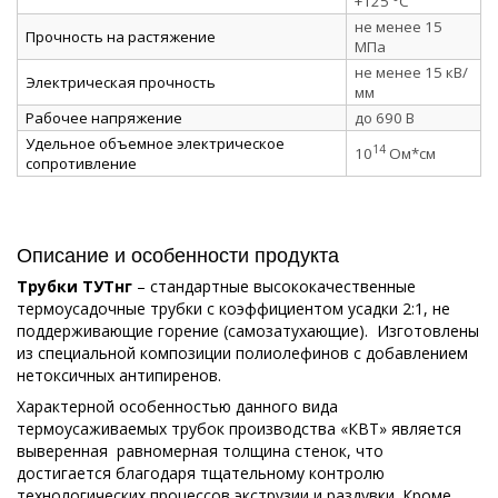
+125 °C
не менее 15
Прочность на растяжение
МПа
не менее 15 кВ/
Электрическая прочность
мм
Рабочее напряжение
до 690 В
Удельное объемное электрическое
14
10
Ом*см
сопротивление
Описание и особенности продукта
Трубки ТУТнг
– стандартные высококачественные
термоусадочные трубки с коэффициентом усадки 2:1, не
поддерживающие горение (самозатухающие). Изготовлены
из специальной композиции полиолефинов с добавлением
нетоксичных антипиренов.
Характерной особенностью данного вида
термоусаживаемых трубок производства «КВТ» является
выверенная равномерная толщина стенок, что
достигается благодаря тщательному контролю
технологических процессов экструзии и раздувки. Кроме