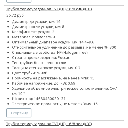
Трубка термоусадочная ТУТ (HF)-16/8 син (КВТ)
36.72 руб.
Диаметр до усадки, мм: 16
Диаметр после усадки, мм: 8
Коэффициент усадки: 2
Материал: полиолефин
Оптимальный диапазон усадки, мм: 14.4–9.6
Относительное удлинение до разрыва, не менее %: 300
Специальные свойства: HF (Halogen free)
Страна происхождения: Россия
Тип трубки: без клеевого слоя
Толщина стенки после усадки, мм: 0.7
Цвет трубки: синий
Прочность на растяжение, не менее Мпа: 15
Рабочее напряжение, до (кВ): 0.69
Удельное объемное электрическое сопротивление, Ом/
см: 10¹⁴
Штрих-код: 14680430030131
Электрическая прочность, не менее кВ/мм: 15
В корзину
Трубка термоусадочная ТУТ (HF)-16/8 зел (КВТ)