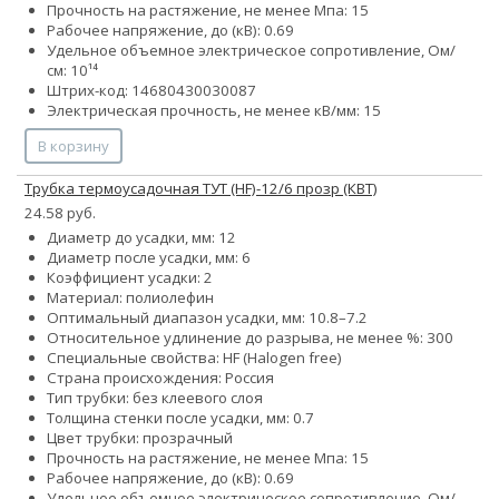
Прочность на растяжение, не менее Мпа: 15
Рабочее напряжение, до (кВ): 0.69
Удельное объемное электрическое сопротивление, Ом/
см: 10¹⁴
Штрих-код: 14680430030087
Электрическая прочность, не менее кВ/мм: 15
В корзину
Трубка термоусадочная ТУТ (HF)-12/6 прозр (КВТ)
24.58 руб.
Диаметр до усадки, мм: 12
Диаметр после усадки, мм: 6
Коэффициент усадки: 2
Материал: полиолефин
Оптимальный диапазон усадки, мм: 10.8–7.2
Относительное удлинение до разрыва, не менее %: 300
Специальные свойства: HF (Halogen free)
Страна происхождения: Россия
Тип трубки: без клеевого слоя
Толщина стенки после усадки, мм: 0.7
Цвет трубки: прозрачный
Прочность на растяжение, не менее Мпа: 15
Рабочее напряжение, до (кВ): 0.69
Удельное объемное электрическое сопротивление, Ом/