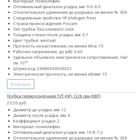
Материал: полиолефин
Оптимальный диапазон усадки, мм: 9.0–6.0
Относительное удлинение до разрыва, не менее %: 300
Специальные свойства: HF (Halogen free)
Страна происхождения: Россия
Тип трубки: без клеевого слоя
Толщина стенки после усадки, мм: 0.7
Цвет трубки: желтый
Прочность на растяжение, не менее Мпа: 15
Рабочее напряжение, до (кВ): 0.69
Удельное объемное электрическое сопротивление, Ом/
см: 10¹⁴
Штрих-код: 24680430030022
Электрическая прочность, не менее кВ/мм: 15
В корзину
Трубка термоусадочная ТУТ (HF)-12/6 син (КВТ)
23.55 руб.
Диаметр до усадки, мм: 12
Диаметр после усадки, мм: 6
Коэффициент усадки: 2
Материал: полиолефин
Оптимальный диапазон усадки, мм: 10.8–7.2
Относительное удлинение до разрыва, не менее %: 300