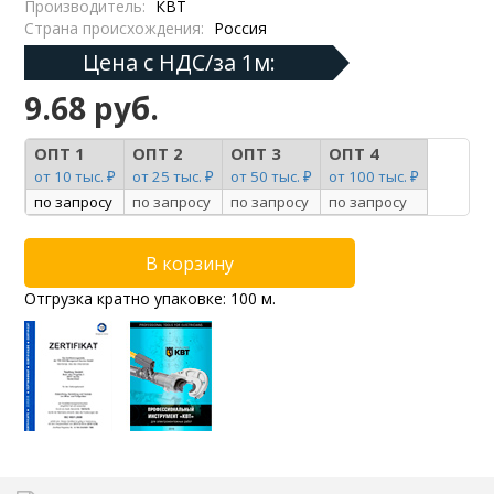
Производитель:
КВТ
Страна происхождения:
Россия
Цена с НДС/за 1м:
9.68 руб.
ОПТ 1
ОПТ 2
ОПТ 3
ОПТ 4
от 10 тыс. ₽
от 25 тыс. ₽
от 50 тыс. ₽
от 100 тыс. ₽
по запросу
по запросу
по запросу
по запросу
Отгрузка кратно упаковке: 100 м.