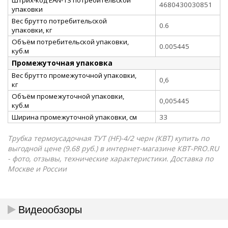
4680430030851
упаковки
Вес брутто потребительской
0.6
упаковки, кг
Объём потребительской упаковки,
0.005445
куб.м
Промежуточная упаковка
Вес брутто промежуточной упаковки,
0,6
кг
Объём промежуточной упаковки,
0,005445
куб.м
Ширина промежуточной упаковки, см
33
Трубка термоусадочная ТУТ (HF)-4/2 черн (КВТ) купить по
выгодной цене (9.68 руб.) в интернет-магазине КВТ-PRO.RU
- фото, отзывы, технические характеристики. Доставка по
Москве и России
Видеообзоры