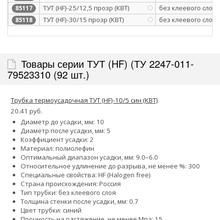
ТУТ (HF)-25/12,5 прозр (КВТ)
без клеевого слоя
85117
ТУТ (HF)-30/15 прозр (КВТ)
без клеевого слоя
85118
Товары серии ТУТ (HF) (ТУ 2247-011-
79523310 (92 шт.)
Трубка термоусадочная ТУТ (HF)-10/5 син (КВТ)
20.41 руб.
Диаметр до усадки, мм: 10
Диаметр после усадки, мм: 5
Коэффициент усадки: 2
Материал: полиолефин
Оптимальный диапазон усадки, мм: 9.0–6.0
Относительное удлинение до разрыва, не менее %: 300
Специальные свойства: HF (Halogen free)
Страна происхождения: Россия
Тип трубки: без клеевого слоя
Толщина стенки после усадки, мм: 0.7
Цвет трубки: синий
Прочность на растяжение, не менее Мпа: 15