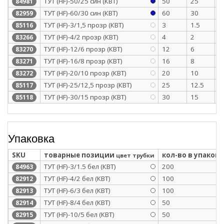
ТУТ (HF)-50/25 син (КВТ)
50
25
1
84981
ТУТ (HF)-60/30 син (КВТ)
60
30
1
82959
ТУТ (HF)-3/1,5 прозр (КВТ)
3
1.5
0
85116
ТУТ (HF)-4/2 прозр (КВТ)
4
2
0
83266
ТУТ (HF)-12/6 прозр (КВТ)
12
6
0
83270
ТУТ (HF)-16/8 прозр (КВТ)
16
8
0
83271
ТУТ (HF)-20/10 прозр (КВТ)
20
10
0
83272
ТУТ (HF)-25/12,5 прозр (КВТ)
25
12.5
1
85117
ТУТ (HF)-30/15 прозр (КВТ)
30
15
1
85118
Упаковка
SKU
товарные позиции
кол-во в упаковк
цвет трубки
ТУТ (HF)-3/1.5 бел (КВТ)
200
84963
ТУТ (HF)-4/2 бел (КВТ)
100
82912
ТУТ (HF)-6/3 бел (КВТ)
100
82913
ТУТ (HF)-8/4 бел (КВТ)
50
82914
ТУТ (HF)-10/5 бел (КВТ)
50
82915