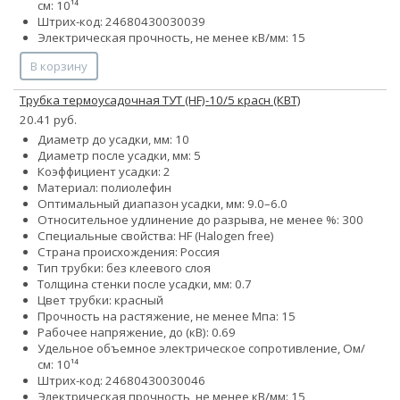
см: 10¹⁴
Штрих-код: 24680430030039
Электрическая прочность, не менее кВ/мм: 15
В корзину
Трубка термоусадочная ТУТ (HF)-10/5 красн (КВТ)
20.41 руб.
Диаметр до усадки, мм: 10
Диаметр после усадки, мм: 5
Коэффициент усадки: 2
Материал: полиолефин
Оптимальный диапазон усадки, мм: 9.0–6.0
Относительное удлинение до разрыва, не менее %: 300
Специальные свойства: HF (Halogen free)
Страна происхождения: Россия
Тип трубки: без клеевого слоя
Толщина стенки после усадки, мм: 0.7
Цвет трубки: красный
Прочность на растяжение, не менее Мпа: 15
Рабочее напряжение, до (кВ): 0.69
Удельное объемное электрическое сопротивление, Ом/
см: 10¹⁴
Штрих-код: 24680430030046
Электрическая прочность, не менее кВ/мм: 15