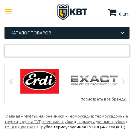
0 шт.
КАТАЛОГ ТОВАРОВ
посмотреть все бренды
Главная
»
Муфты, наконечники
»
Термоусадка: термоусадочные
трубки, трубки ТУТ, клеевые трубки
»
термоусадочные трубки
»
ТУТ (HF) цветная
»
Трубка термоусадочная ТУТ (HF)-4/2 зел (КВТ)