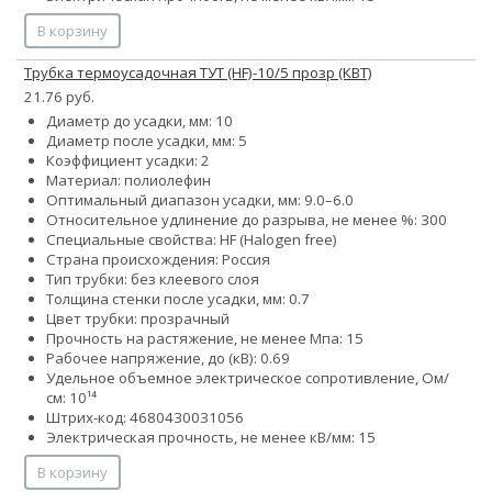
В корзину
Трубка термоусадочная ТУТ (HF)-10/5 прозр (КВТ)
21.76 руб.
Диаметр до усадки, мм: 10
Диаметр после усадки, мм: 5
Коэффициент усадки: 2
Материал: полиолефин
Оптимальный диапазон усадки, мм: 9.0–6.0
Относительное удлинение до разрыва, не менее %: 300
Специальные свойства: HF (Halogen free)
Страна происхождения: Россия
Тип трубки: без клеевого слоя
Толщина стенки после усадки, мм: 0.7
Цвет трубки: прозрачный
Прочность на растяжение, не менее Мпа: 15
Рабочее напряжение, до (кВ): 0.69
Удельное объемное электрическое сопротивление, Ом/
см: 10¹⁴
Штрих-код: 4680430031056
Электрическая прочность, не менее кВ/мм: 15
В корзину