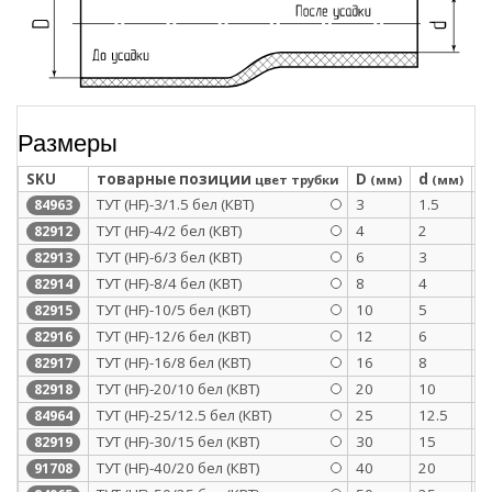
Размеры
SKU
товарные позиции
D
d
S
цвет трубки
(мм)
(мм)
ТУТ (HF)-3/1.5 бел (КВТ)
3
1.5
0
84963
ТУТ (HF)-4/2 бел (КВТ)
4
2
0
82912
ТУТ (HF)-6/3 бел (КВТ)
6
3
0
82913
ТУТ (HF)-8/4 бел (КВТ)
8
4
0
82914
ТУТ (HF)-10/5 бел (КВТ)
10
5
0
82915
ТУТ (HF)-12/6 бел (КВТ)
12
6
0
82916
ТУТ (HF)-16/8 бел (КВТ)
16
8
0
82917
ТУТ (HF)-20/10 бел (КВТ)
20
10
0
82918
ТУТ (HF)-25/12.5 бел (КВТ)
25
12.5
1
84964
ТУТ (HF)-30/15 бел (КВТ)
30
15
1
82919
ТУТ (HF)-40/20 бел (КВТ)
40
20
1
91708