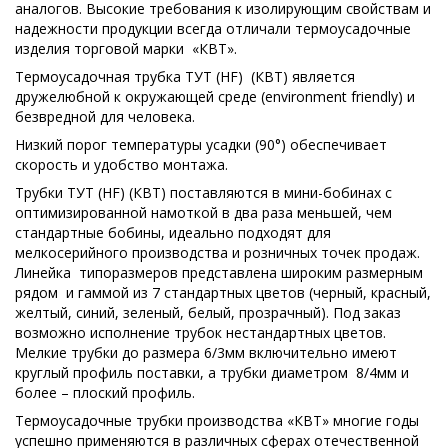
аналогов. Высокие требования к изолирующим свойствам и
надежности продукции всегда отличали термоусадочные
изделия торговой марки «КВТ».
Термоусадочная трубка ТУТ (HF) (КВТ) является
дружелюбной к окружающей среде (environment friendly) и
безвредной для человека.
Низкий порог температуры усадки (90°) обеспечивает
скорость и удобство монтажа.
Трубки ТУТ (HF) (КВТ) поставляются в мини-бобинах с
оптимизированной намоткой в два раза меньшей, чем
стандартные бобины, идеально подходят для
мелкосерийного производства и розничных точек продаж.
Линейка типоразмеров представлена широким размерным
рядом и гаммой из 7 стандартных цветов (черный, красный,
желтый, синий, зеленый, белый, прозрачный). Под заказ
возможно исполнение трубок нестандартных цветов.
Мелкие трубки до размера 6/3мм включительно имеют
круглый профиль поставки, а трубки диаметром 8/4мм и
более – плоский профиль.
Термоусадочные трубки производства «КВТ» многие годы
успешно применяются в различных сферах отечественной