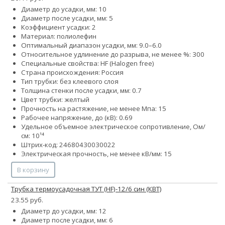
Диаметр до усадки, мм: 10
Диаметр после усадки, мм: 5
Коэффициент усадки: 2
Материал: полиолефин
Оптимальный диапазон усадки, мм: 9.0–6.0
Относительное удлинение до разрыва, не менее %: 300
Специальные свойства: HF (Halogen free)
Страна происхождения: Россия
Тип трубки: без клеевого слоя
Толщина стенки после усадки, мм: 0.7
Цвет трубки: желтый
Прочность на растяжение, не менее Мпа: 15
Рабочее напряжение, до (кВ): 0.69
Удельное объемное электрическое сопротивление, Ом/
см: 10¹⁴
Штрих-код: 24680430030022
Электрическая прочность, не менее кВ/мм: 15
В корзину
Трубка термоусадочная ТУТ (HF)-12/6 син (КВТ)
23.55 руб.
Диаметр до усадки, мм: 12
Диаметр после усадки, мм: 6