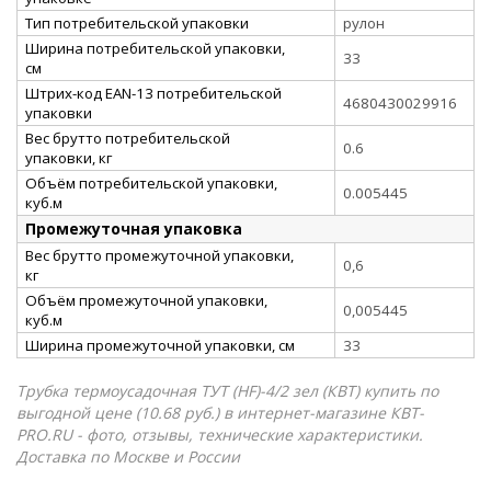
Тип потребительской упаковки
рулон
Ширина потребительской упаковки,
33
см
Штрих-код EAN-13 потребительской
4680430029916
упаковки
Вес брутто потребительской
0.6
упаковки, кг
Объём потребительской упаковки,
0.005445
куб.м
Промежуточная упаковка
Вес брутто промежуточной упаковки,
0,6
кг
Объём промежуточной упаковки,
0,005445
куб.м
Ширина промежуточной упаковки, см
33
Трубка термоусадочная ТУТ (HF)-4/2 зел (КВТ) купить по
выгодной цене (10.68 руб.) в интернет-магазине КВТ-
PRO.RU - фото, отзывы, технические характеристики.
Доставка по Москве и России