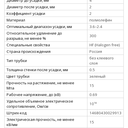
Диаметр до усадки, мм
4
Диаметр после усадки, мм
2
Коэффициент усадки
2
Материал
полиолефин
Оптимальный диапазон усадки, мм
3.6–2.4
Относительное удлинение до
300
разрыва, не менее %
Специальные свойства
HF (Halogen free)
Страна происхождения
Россия
без клеевого
Тип трубки
слоя
Толщина стенки после усадки, мм
0.5
Цвет трубки
зеленый
Прочность на растяжение, не менее
15
Мпа
Рабочее напряжение, до (кВ)
0.69
Удельное объемное электрическое
10¹⁴
сопротивление, Ом/см
Штрих-код
14680430029913
Электрическая прочность, не менее
15
кВ/мм