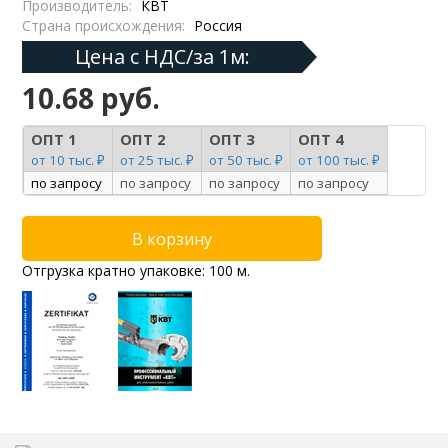
Производитель:
КВТ
Страна происхождения:
Россия
Цена с НДС/за 1м:
10.68 руб.
ОПТ 1
ОПТ 2
ОПТ 3
ОПТ 4
от 10 тыс. ₽
от 25 тыс. ₽
от 50 тыс. ₽
от 100 тыс. ₽
по запросу
по запросу
по запросу
по запросу
Отгрузка кратно упаковке: 100 м.