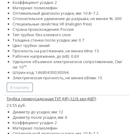
Коэффициент усадки: 2
Материал: полиолефин
Оптимальный диапазон усадки, мм: 10.8–7.2
Относительное удлинение до разрыва, не менее %: 300
Специальные свойства: HF (Halogen free)
Страна происхождения: Россия
Тип трубки: без клеевого слоя
Толщина стенки после усадки, мм: 0.7
Цвет трубки: синий
Прочность на растяжение, не менее Мпа: 15
Рабочее напряжение, до (кВ): 0.69
Удельное объемное электрическое сопротивление, Ом/
см: 10¹⁴
Штрих-код: 14680430030094
Электрическая прочность, не менее кВ/мм: 15
В корзину
Трубка термоусадочная ТУТ (HF)-12/6 зел (КВТ)
23.55 руб.
Диаметр до усадки, мм: 12
Диаметр после усадки, мм: 6
Коэффициент усадки: 2
Материал: полиолефин
Оптимальный диапазон усадки, мм: 10.8–7.2