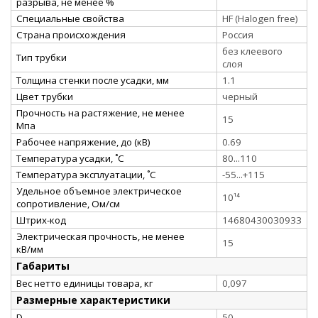
разрыва, не менее %
Специальные свойства
HF (Halogen free)
Страна происхождения
Россия
без клеевого
Тип трубки
слоя
Толщина стенки после усадки, мм
1.1
Цвет трубки
черный
Прочность на растяжение, не менее
15
Мпа
Рабочее напряжение, до (кВ)
0.69
Температура усадки, ˚С
80...110
Температура эксплуатации, ˚С
-55...+115
Удельное объемное электрическое
10¹⁴
сопротивление, Ом/см
Штрих-код
14680430030933
Электрическая прочность, не менее
15
кВ/мм
Габариты
Вес нетто единицы товара, кг
0,097
Размерные характеристики
D
50