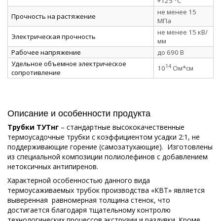
+125 °C
не менее 15
Прочность на растяжение
МПа
не менее 15 кВ/
Электрическая прочность
мм
Рабочее напряжение
до 690 В
Удельное объемное электрическое
14
10
Ом*см
сопротивление
Описание и особенности продукта
Трубки ТУТнг
– стандартные высококачественные
термоусадочные трубки с коэффициентом усадки 2:1, не
поддерживающие горение (самозатухающие). Изготовлены
из специальной композиции полиолефинов с добавлением
нетоксичных антипиренов.
Характерной особенностью данного вида
термоусаживаемых трубок производства «КВТ» является
выверенная равномерная толщина стенок, что
достигается благодаря тщательному контролю
технологических процессов экструзии и раздувки. Кроме