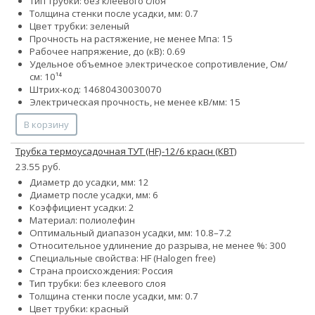
Тип трубки: без клеевого слоя
Толщина стенки после усадки, мм: 0.7
Цвет трубки: зеленый
Прочность на растяжение, не менее Мпа: 15
Рабочее напряжение, до (кВ): 0.69
Удельное объемное электрическое сопротивление, Ом/
см: 10¹⁴
Штрих-код: 14680430030070
Электрическая прочность, не менее кВ/мм: 15
В корзину
Трубка термоусадочная ТУТ (HF)-12/6 красн (КВТ)
23.55 руб.
Диаметр до усадки, мм: 12
Диаметр после усадки, мм: 6
Коэффициент усадки: 2
Материал: полиолефин
Оптимальный диапазон усадки, мм: 10.8–7.2
Относительное удлинение до разрыва, не менее %: 300
Специальные свойства: HF (Halogen free)
Страна происхождения: Россия
Тип трубки: без клеевого слоя
Толщина стенки после усадки, мм: 0.7
Цвет трубки: красный