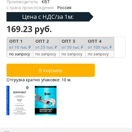
Производитель:
КВТ
Страна происхождения:
Россия
Цена с НДС/за 1м:
169.23 руб.
ОПТ 1
ОПТ 2
ОПТ 3
ОПТ 4
от 10 тыс. ₽
от 25 тыс. ₽
от 50 тыс. ₽
от 100 тыс. ₽
по запросу
по запросу
по запросу
по запросу
Отгрузка кратно упаковке: 10 м.