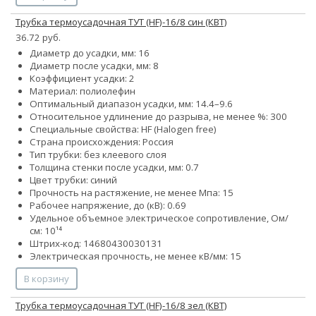
Трубка термоусадочная ТУТ (HF)-16/8 син (КВТ)
36.72 руб.
Диаметр до усадки, мм: 16
Диаметр после усадки, мм: 8
Коэффициент усадки: 2
Материал: полиолефин
Оптимальный диапазон усадки, мм: 14.4–9.6
Относительное удлинение до разрыва, не менее %: 300
Специальные свойства: HF (Halogen free)
Страна происхождения: Россия
Тип трубки: без клеевого слоя
Толщина стенки после усадки, мм: 0.7
Цвет трубки: синий
Прочность на растяжение, не менее Мпа: 15
Рабочее напряжение, до (кВ): 0.69
Удельное объемное электрическое сопротивление, Ом/
см: 10¹⁴
Штрих-код: 14680430030131
Электрическая прочность, не менее кВ/мм: 15
В корзину
Трубка термоусадочная ТУТ (HF)-16/8 зел (КВТ)