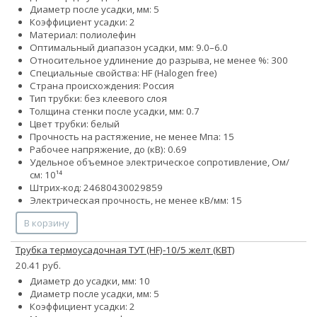
Диаметр после усадки, мм: 5
Коэффициент усадки: 2
Материал: полиолефин
Оптимальный диапазон усадки, мм: 9.0–6.0
Относительное удлинение до разрыва, не менее %: 300
Специальные свойства: HF (Halogen free)
Страна происхождения: Россия
Тип трубки: без клеевого слоя
Толщина стенки после усадки, мм: 0.7
Цвет трубки: белый
Прочность на растяжение, не менее Мпа: 15
Рабочее напряжение, до (кВ): 0.69
Удельное объемное электрическое сопротивление, Ом/
см: 10¹⁴
Штрих-код: 24680430029859
Электрическая прочность, не менее кВ/мм: 15
В корзину
Трубка термоусадочная ТУТ (HF)-10/5 желт (КВТ)
20.41 руб.
Диаметр до усадки, мм: 10
Диаметр после усадки, мм: 5
Коэффициент усадки: 2