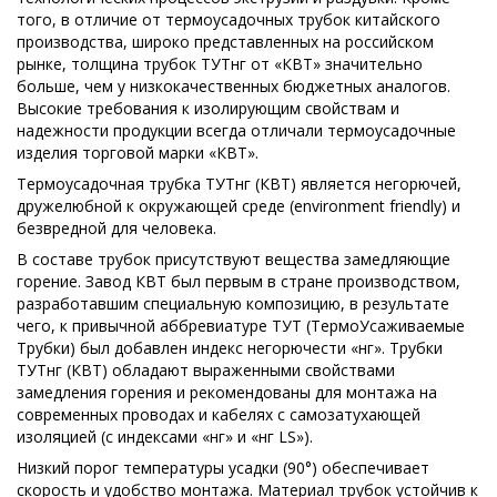
того, в отличие от термоусадочных трубок китайского
производства, широко представленных на российском
рынке, толщина трубок ТУТнг от «КВТ» значительно
больше, чем у низкокачественных бюджетных аналогов.
Высокие требования к изолирующим свойствам и
надежности продукции всегда отличали термоусадочные
изделия торговой марки «КВТ».
Термоусадочная трубка ТУТнг (КВТ) является негорючей,
дружелюбной к окружающей среде (environment friendly) и
безвредной для человека.
В составе трубок присутствуют вещества замедляющие
горение. Завод КВТ был первым в стране производством,
разработавшим специальную композицию, в результате
чего, к привычной аббревиатуре ТУТ (ТермоУсаживаемые
Трубки) был добавлен индекс негорючести «нг». Трубки
ТУТнг (КВТ) обладают выраженными свойствами
замедления горения и рекомендованы для монтажа на
современных проводах и кабелях с самозатухающей
изоляцией (с индексами «нг» и «нг LS»).
Низкий порог температуры усадки (90°) обеспечивает
скорость и удобство монтажа. Материал трубок устойчив к