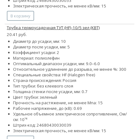
Штрих-код: 24680430030053
Электрическая прочность, не менее кВ/мм: 15
В корзину
Трубка термоусадочная ТУТ (HF)-10/5 зел (КВТ)
20.41 руб.
Диаметр до усадки, мм: 10
Диаметр после усадки, мм: 5
Коэффициент усадки: 2
Материал: полиолефин
Оптимальный диапазон усадки, мм: 9.0–6.0
Относительное удлинение до разрыва, не менее %: 300
Специальные свойства: HF (Halogen free)
Страна происхождения: Россия
Тип трубки: без клеевого слоя
Толщина стенки после усадки, мм: 0.7
Цвет трубки: зеленый
Прочность на растяжение, не менее Мпа: 15
Рабочее напряжение, до (кВ): 0.69
Удельное объемное электрическое сопротивление, Ом/
см: 10¹⁴
Штрих-код: 24680430030039
Электрическая прочность, не менее кВ/мм: 15