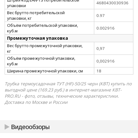
4680430030936
упаковки
Вес брутто потребительской
0.97
упаковки, кг
Объём потребительской упаковки,
0.002916
куб.м
Промежуточная упаковка
Вес брутто промежуточной упаковки,
0,97
кг
Объём промежуточной упаковки,
0,002916
куб.м
Ширина промежуточной упаковки, см
18
Трубка термоусадочная ТУТ (HF)-50/25 черн (КВТ) купить по
выгодной цене (169.23 руб.) в интернет-магазине КВТ-
PRO.RU - фото, отзывы, технические характеристики.
Доставка по Москве и России
Видеообзоры