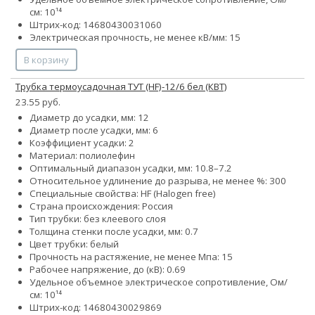
см: 10¹⁴
Штрих-код: 14680430031060
Электрическая прочность, не менее кВ/мм: 15
В корзину
Трубка термоусадочная ТУТ (HF)-12/6 бел (КВТ)
23.55 руб.
Диаметр до усадки, мм: 12
Диаметр после усадки, мм: 6
Коэффициент усадки: 2
Материал: полиолефин
Оптимальный диапазон усадки, мм: 10.8–7.2
Относительное удлинение до разрыва, не менее %: 300
Специальные свойства: HF (Halogen free)
Страна происхождения: Россия
Тип трубки: без клеевого слоя
Толщина стенки после усадки, мм: 0.7
Цвет трубки: белый
Прочность на растяжение, не менее Мпа: 15
Рабочее напряжение, до (кВ): 0.69
Удельное объемное электрическое сопротивление, Ом/
см: 10¹⁴
Штрих-код: 14680430029869