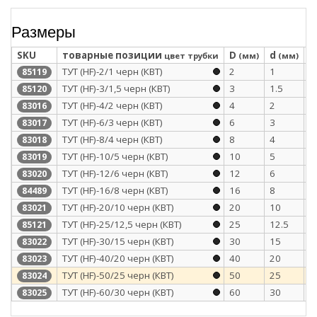
Размеры
SKU
товарные позиции
D
d
S
цвет трубки
(мм)
(мм)
ТУТ (HF)-2/1 черн (КВТ)
2
1
0
85119
ТУТ (HF)-3/1,5 черн (КВТ)
3
1.5
0
85120
ТУТ (HF)-4/2 черн (КВТ)
4
2
0
83016
ТУТ (HF)-6/3 черн (КВТ)
6
3
0
83017
ТУТ (HF)-8/4 черн (КВТ)
8
4
0
83018
ТУТ (HF)-10/5 черн (КВТ)
10
5
0
83019
ТУТ (HF)-12/6 черн (КВТ)
12
6
0
83020
ТУТ (HF)-16/8 черн (КВТ)
16
8
0
84489
ТУТ (HF)-20/10 черн (КВТ)
20
10
0
83021
ТУТ (HF)-25/12,5 черн (КВТ)
25
12.5
1
85121
ТУТ (HF)-30/15 черн (КВТ)
30
15
1
83022
ТУТ (HF)-40/20 черн (КВТ)
40
20
1
83023
ТУТ (HF)-50/25 черн (КВТ)
50
25
1
83024
ТУТ (HF)-60/30 черн (КВТ)
60
30
1
83025