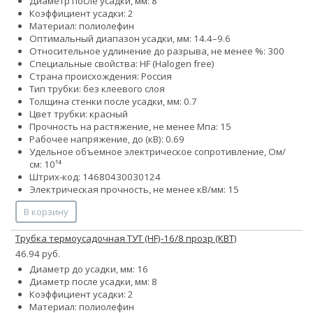
Диаметр после усадки, мм: 8
Коэффициент усадки: 2
Материал: полиолефин
Оптимальный диапазон усадки, мм: 14.4–9.6
Относительное удлинение до разрыва, не менее %: 300
Специальные свойства: HF (Halogen free)
Страна происхождения: Россия
Тип трубки: без клеевого слоя
Толщина стенки после усадки, мм: 0.7
Цвет трубки: красный
Прочность на растяжение, не менее Мпа: 15
Рабочее напряжение, до (кВ): 0.69
Удельное объемное электрическое сопротивление, Ом/
см: 10¹⁴
Штрих-код: 14680430030124
Электрическая прочность, не менее кВ/мм: 15
В корзину
Трубка термоусадочная ТУТ (HF)-16/8 прозр (КВТ)
46.94 руб.
Диаметр до усадки, мм: 16
Диаметр после усадки, мм: 8
Коэффициент усадки: 2
Материал: полиолефин