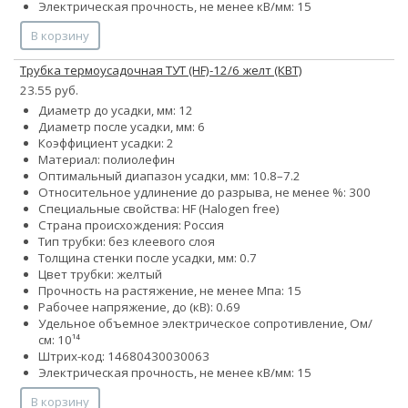
Электрическая прочность, не менее кВ/мм: 15
В корзину
Трубка термоусадочная ТУТ (HF)-12/6 желт (КВТ)
23.55 руб.
Диаметр до усадки, мм: 12
Диаметр после усадки, мм: 6
Коэффициент усадки: 2
Материал: полиолефин
Оптимальный диапазон усадки, мм: 10.8–7.2
Относительное удлинение до разрыва, не менее %: 300
Специальные свойства: HF (Halogen free)
Страна происхождения: Россия
Тип трубки: без клеевого слоя
Толщина стенки после усадки, мм: 0.7
Цвет трубки: желтый
Прочность на растяжение, не менее Мпа: 15
Рабочее напряжение, до (кВ): 0.69
Удельное объемное электрическое сопротивление, Ом/
см: 10¹⁴
Штрих-код: 14680430030063
Электрическая прочность, не менее кВ/мм: 15
В корзину