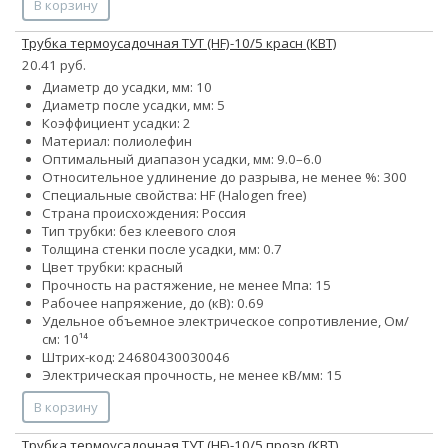
В корзину
Трубка термоусадочная ТУТ (HF)-10/5 красн (КВТ)
20.41 руб.
Диаметр до усадки, мм: 10
Диаметр после усадки, мм: 5
Коэффициент усадки: 2
Материал: полиолефин
Оптимальный диапазон усадки, мм: 9.0–6.0
Относительное удлинение до разрыва, не менее %: 300
Специальные свойства: HF (Halogen free)
Страна происхождения: Россия
Тип трубки: без клеевого слоя
Толщина стенки после усадки, мм: 0.7
Цвет трубки: красный
Прочность на растяжение, не менее Мпа: 15
Рабочее напряжение, до (кВ): 0.69
Удельное объемное электрическое сопротивление, Ом/
см: 10¹⁴
Штрих-код: 24680430030046
Электрическая прочность, не менее кВ/мм: 15
В корзину
Трубка термоусадочная ТУТ (HF)-10/5 прозр (КВТ)