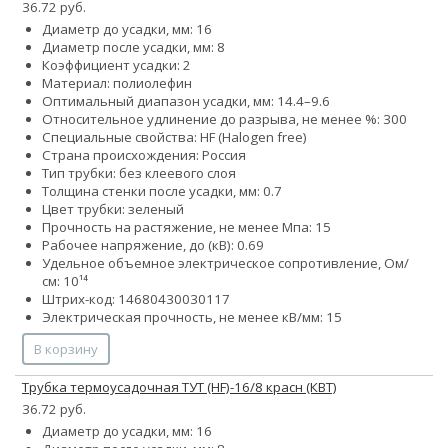
36.72 руб.
Диаметр до усадки, мм: 16
Диаметр после усадки, мм: 8
Коэффициент усадки: 2
Материал: полиолефин
Оптимальный диапазон усадки, мм: 14.4–9.6
Относительное удлинение до разрыва, не менее %: 300
Специальные свойства: HF (Halogen free)
Страна происхождения: Россия
Тип трубки: без клеевого слоя
Толщина стенки после усадки, мм: 0.7
Цвет трубки: зеленый
Прочность на растяжение, не менее Мпа: 15
Рабочее напряжение, до (кВ): 0.69
Удельное объемное электрическое сопротивление, Ом/
см: 10¹⁴
Штрих-код: 14680430030117
Электрическая прочность, не менее кВ/мм: 15
В корзину
Трубка термоусадочная ТУТ (HF)-16/8 красн (КВТ)
36.72 руб.
Диаметр до усадки, мм: 16