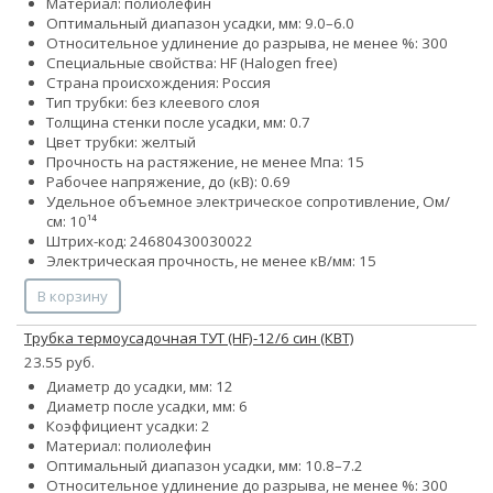
Материал: полиолефин
Оптимальный диапазон усадки, мм: 9.0–6.0
Относительное удлинение до разрыва, не менее %: 300
Специальные свойства: HF (Halogen free)
Страна происхождения: Россия
Тип трубки: без клеевого слоя
Толщина стенки после усадки, мм: 0.7
Цвет трубки: желтый
Прочность на растяжение, не менее Мпа: 15
Рабочее напряжение, до (кВ): 0.69
Удельное объемное электрическое сопротивление, Ом/
см: 10¹⁴
Штрих-код: 24680430030022
Электрическая прочность, не менее кВ/мм: 15
В корзину
Трубка термоусадочная ТУТ (HF)-12/6 син (КВТ)
23.55 руб.
Диаметр до усадки, мм: 12
Диаметр после усадки, мм: 6
Коэффициент усадки: 2
Материал: полиолефин
Оптимальный диапазон усадки, мм: 10.8–7.2
Относительное удлинение до разрыва, не менее %: 300